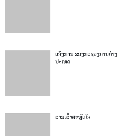
ແຈ້ງການ ຂອງກະຊວງການຕ່າງ
ປະເທດ
ສານເສົ້າສະຫຼົດໃຈ