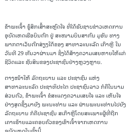
ຂ້າພະເຈົ້າ ຮູ້ສຶກເສົ້າສະຫຼົດໃຈ ທີ່ໄດ້ຮັບຊາບຂ່າວເຫດການ
ອຸບັດເຫດເຮືອບິນຕົກ ຢູ່ ສະໜາມບິນສາກົນ ມຸອັນ ທາງ
ພາກຕາເວັນຕົກສ່ຽງໃຕ້ຂອງ ສາທາລະນະລັດ ເກົາຫຼີ ໃນ
ວັນທີ 29 ທັນວາຜ່ານມາ ຊຶ່ງໄດ້ສ້າງຄວາມເສຍຫາຍໃຫ້ແກ່
ຊີວິດແລະ ຊັບສິນຂອງປະຊາຊົນຢ່າງຫຼວງຫຼາຍ.
ຕາງໜ້າໃຫ້ ລັດຖະບານ ແລະ ປະຊາຊົນ ແຫ່ງ
ສາທາລະນະລັດ ປະຊາທິປະໄຕ ປະຊາຊົນລາວ ກໍຄືໃນນາມ
ສ່ວນຕົວ, ຂ້າພະເຈົ້າ ຂໍສະແດງຄວາມເສຍໃຈ ແລະ ເຫັນໃຈ
ຢ່າງສຸດຊຶ້ງມາຍັງ ພະນະທ່ານ ແລະ ຜ່ານພະນະທ່ານໄປຍັງ
ລັດຖະບານ ກໍຄືປະຊາຊົນ ສເກົາຫຼີໂດຍສະເພາະຜູ້ທີ່ຖືກ
ເຄາະຮ້າຍແລະຄອບຄົວຂອງເຂົາເຈົ້າຈາກເຫດການ
ອຸບັດເຫດໃນຄັ້ງນີ້.