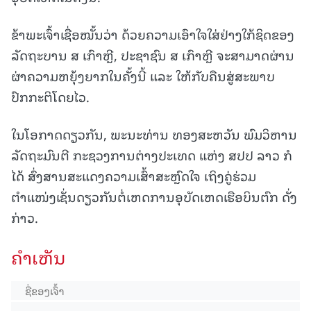
ຂ້າພະເຈົ້າເຊື່ອໝັ້ນວ່າ ດ້ວຍຄວາມເອົາໃຈໃສ່ຢ່າງໃກ້ຊິດຂອງ
ລັດຖະບານ ສ ເກົາຫຼີ, ປະຊາຊົນ ສ ເກົາຫຼີ ຈະສາມາດຜ່ານ
ຜ່າຄວາມຫຍຸ້ງຍາກໃນຄັ້ງນີ້ ແລະ ໃຫ້ກັບຄືນສູ່ສະພາບ
ປົກກະຕິໂດຍໄວ.
ໃນໂອກາດດຽວກັນ, ພະນະທ່ານ ທອງສະຫວັນ ພົມວິຫານ
ລັດຖະມົນຕີ ກະຊວງການຕ່າງປະເທດ ແຫ່ງ ສປປ ລາວ ກໍ
ໄດ້ ສົ່ງສານສະແດງຄວາມເສົ້າສະຫຼົດໃຈ ເຖິງຄູ່ຮ່ວມ
ຕຳແໜ່ງເຊັ່ນດຽວກັນຕໍ່ເຫດການອຸບັດເຫດເຮືອບິນຕົກ ດັ່ງ
ກ່າວ.
ຄໍາເຫັນ