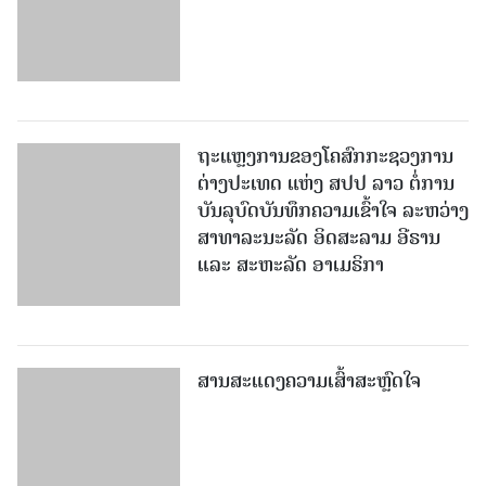
ຖະແຫຼງການຂອງໂຄສົກກະຊວງການ
ຕ່າງປະເທດ ແຫ່ງ ສປປ ລາວ ຕໍ່ການ
ບັນລຸບົດບັນທຶກຄວາມເຂົ້າໃຈ ລະຫວ່າງ
ສາທາລະນະລັດ ອິດສະລາມ ອີຣານ
ແລະ ສະຫະລັດ ອາເມຣິກາ
ສານສະແດງຄວາມເສົ້າສະຫຼົດໃຈ