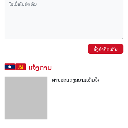
ສົ່ງຄໍາຄິດເຫັນ
ແຈ້ງການ
ສານສະແດງຄວາມເຫັນໃຈ