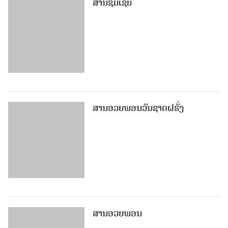
ສານຊົມເຊີຍ
ສານອວຍພອນວັນຊາດຝຣັ່ງ
ສານອວຍພອນ