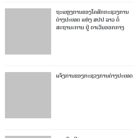
ຖະແຫຼງການຂອງໂຄສົກກະຊວງການ
ຕ່າງປະເທດ ແຫ່ງ ສປປ ລາວ ຕໍ່
ສະຖານະການ ຢູ່ ຕາເວັນອອກກາງ
ແຈ້ງການຂອງກະຊວງການຕ່າງປະເທດ