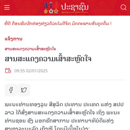
ີ່ດີ ຕ້ອນຮັບນັກທ່ອງທ່ຽວດ້ວຍໄມຕີຈິດ ມິດຕະພາບອັນດູດດື່ມ !
ແຈ້ງການ
ສານສະແດງຄວາມເສົ້າສະຫຼົດໃຈ
ສານສະແດງຄວາມເສົ້າສະຫຼົດໃຈ
09:55 02/01/2025
ພະນະທ່ານທອງລຸນ ສີສຸລິດ ປະທານ ປະເທດ ແຫ່ງ ສປປ
ລາວ ໄດ້ສົ່ງສານສະແດງຄວາມເສົ້າສະຫຼົດໃຈ ເຖິງ ພະນະ
ທ່ານຊອຍ ຊັງ ມອກຮັກສາການ ປະທານາທິບໍດີແຫ່ງ
ສາທາລະນະລັດ ເກົາຫຼີ ໂດຍມີເນື້ອໃນວ່າ: