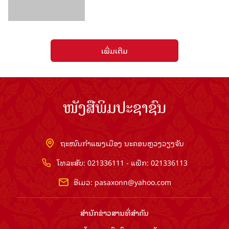
ເພີ່ມເຕີມ
ໜັງສືພິມປະຊາຊົນ
ຖະໜົນກຳແພງເມືອງ ນະຄອນຫຼວງວຽງຈັນ
ໂທລະສັບ: 021336111 - ແຟັກ: 021336113
ອີເມວ:
pasaxonn@yahoo.com
ສຳ​ນັກ​ຂ່າວ​ສານ​ທີ່​ສຳ​ຄັນ​