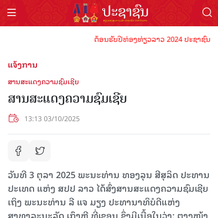
ຕ້ອນຮັບປີທ່ອງທ່ຽວລາວ 2024 ປະຊາຊົນລາວທຸກຄ
ແຈ້ງການ
ສານສະແດງຄວາມຊົມເຊີຍ
ສານສະແດງຄວາມຊົມເຊີຍ
13:13 03/10/2025
ວັນ​ທີ 3 ຕຸລາ 2025 ພະນະ​ທ່ານ ທອງລຸນ ສີສຸລິດ ປະທານ
ປະເທດ ແຫ່ງ ສປປ ລາວ ໄດ້ສົ່ງສານສະແດງຄວາມຊົມເຊີຍ
ເຖິງ ພະນະ​ທ່ານ ລີ ແຈ ມຽງ ປະທານາທິບໍດີແຫ່ງ
ສາທາລະນະ​ລັດ​ ເກົາຫຼີ ທີ່​ເຊ​ອູ​ນ ຊຶ່ງມີເນື້ອໃນວ່າ: ​ຕາງໜ້າ