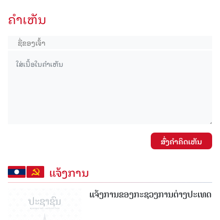
ຄໍາເຫັນ
ສົ່ງຄໍາຄິດເຫັນ
ແຈ້ງການ
ແຈ້ງການຂອງກະຊວງການຕ່າງປະເທດ