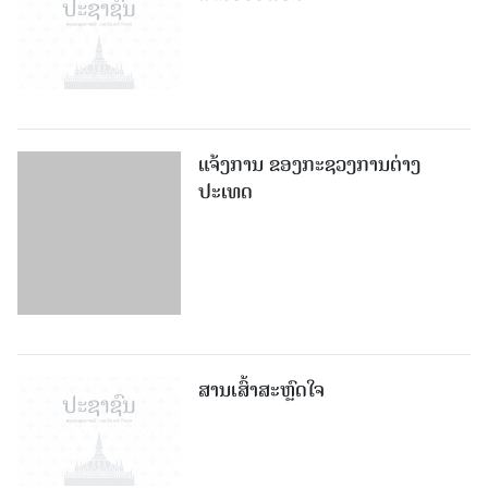
ແຈ້ງການ ຂອງກະຊວງການຕ່າງ
ປະເທດ
ສານເສົ້າສະຫຼົດໃຈ