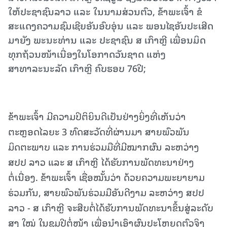
ໃຫ້ປະຊາຊົນລາວ ແລະ ໃນນາມສ່ວນຕົວ, ຂ້າພະເຈົ້າ ຂໍ
ສະແດງຄວາມຊົມເຊີຍອັນອົບອຸ່ນ ແລະ ພອນໄຊອັນປະເສີດ
ມາຍັງ ພະນະທ່ານ ແລະ ປະຊາຊົນ ສ ເກົາຫຼີ ເພື່ອນມິດ
ທຸກຖ້ວນໜ້າເນື່ອງໃນໂອກາດວັນຊາດ ແຫ່ງ
ສາທາລະນະລັດ ເກົາຫຼີ ຄົບຮອບ 76ປີ;
ຂ້າພະເຈົ້າ ມີຄວາມປິຕິຍິນດີເປັນຢ່າງຍິ່ງທີ່ເຫັນວ່າ
ຕະຫຼອດໄລຍະ 3 ທົດສະວັດທີ່ຜ່ານມາ ສາຍພົວພັນ
ມິດຕະພາບ ແລະ ການຮ່ວມມືທີ່ມີໝາກຜົນ ລະຫວ່າງ
ສປປ ລາວ ແລະ ສ ເກົາຫຼີ ໄດ້ຮັບການພັດທະນາຢ່າງ
ຕໍ່ເນື່ອງ. ຂ້າພະເຈົ້າ ເຊື່ອໝັ້ນວ່າ ດ້ວຍຄວາມພະຍາຍາມ
ຮ່ວມກັນ, ສາຍພົວພັນຮ່ວມມືອັນດີງາມ ລະຫວ່າງ ສປປ
ລາວ - ສ ເກົາຫຼີ ຈະສືບຕໍ່ໄດ້ຮັບການພັດທະນາຂຶ້ນສູ່ລະດັບ
ສູງ ໃໝ່ ໃນຊຸມປີຕໍ່ໜ້າ ເພື່ອນຳເອົາຜົນປະໂຫຍດຕົວຈິງ