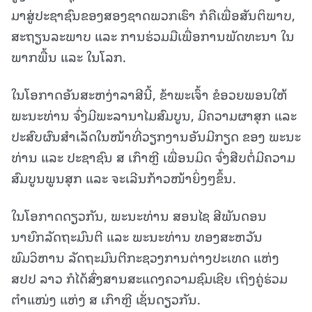
ມາສູ່ປະຊາຊົນຂອງສອງຊາດພວກເຮົາ ກໍຄືເພື່ອສັນຕິພາບ,
ສະຖຽນລະພາບ ແລະ ການຮ່ວມມືເພື່ອການພັດທະນາ ໃນ
ພາກພື້ນ ແລະ ໃນໂລກ.
ໃນໂອກາດອັນສະຫງ່າລາສີນີ້, ຂ້າພະເຈົ້າ ຂໍອວຍພອນໃຫ້
ພະນະທ່ານ ຈົ່ງມີພະລານາໄມສົມບູນ, ມີຄວາມຜາສຸກ ແລະ
ປະສົບຜົນສຳເລັດໃນໜ້າທີ່ວຽກງານອັນມີກຽດ ຂອງ ພະນະ
ທ່ານ ແລະ ປະຊາຊົນ ສ ເກົາຫຼີ ເພື່ອນມິດ ຈົ່ງສືບຕໍ່ມີຄວາມ
ສົມບູນພູນສຸກ ແລະ ຈະເລີນກ້າວໜ້າຍິ່ງໆຂຶ້ນ.
ໃນໂອກາດດຽວກັນ, ພະນະທ່ານ ສອນໄຊ ສີພັນດອນ
ນາຍົກລັດຖະມົນຕີ ແລະ ພະນະທ່ານ ທອງສະຫວັນ
ພົມວິຫານ ລັດຖະມົນຕີກະຊວງການຕ່າງປະເທດ ແຫ່ງ
ສປປ ລາວ ກໍໄດ້ສົ່ງສານສະແດງຄວາມຊົມເຊີຍ ເຖິງຄູ່ຮ່ວມ
ຕຳແໜ່ງ ແຫ່ງ ສ ເກົາຫຼີ ເຊັ່ນດຽວກັນ.