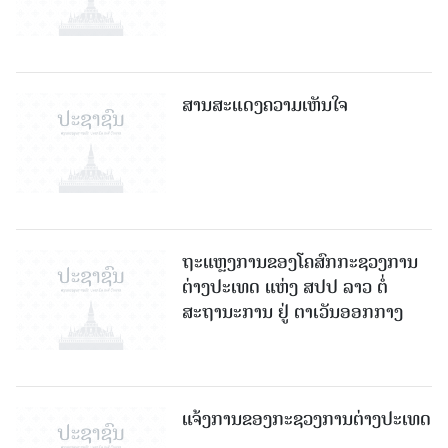
ສານສະແດງຄວາມເຫັນໃຈ
ຖະແຫຼງການຂອງໂຄສົກກະຊວງການ
ຕ່າງປະເທດ ແຫ່ງ ສປປ ລາວ ຕໍ່
ສະຖານະການ ຢູ່ ຕາເວັນອອກກາງ
ແຈ້ງການຂອງກະຊວງການຕ່າງປະເທດ