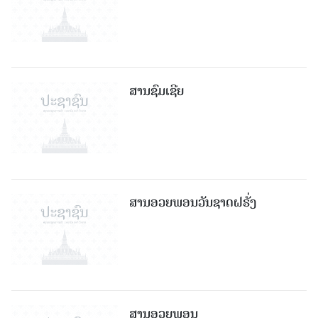
ສານຊົມເຊີຍ
ສານອວຍພອນວັນຊາດຝຣັ່ງ
ສານອວຍພອນ