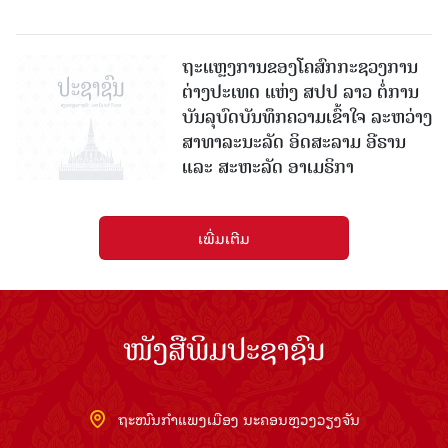
ຖະແຫຼງການຂອງໂຄສົກກະຊວງການ
ຕ່າງປະເທດ ແຫ່ງ ສປປ ລາວ ຕໍ່ການ
ບັນລຸບົດບັນທຶກຄວາມເຂົ້າໃຈ ລະຫວ່າງ
ສາທາລະນະລັດ ອິດສະລາມ ອີຣານ
ແລະ ສະຫະລັດ ອາເມຣິກາ
ເພີ່ມເຕີມ
ໜັງສືພິມປະຊາຊົນ
ຖະໜົນກຳແພງເມືອງ ນະຄອນຫຼວງວຽງຈັນ
ໂທລະສັບ: 021336111 - ແຟັກ: 021336113
ອີເມວ:
pasaxonn@yahoo.com