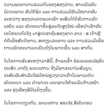
ຄວາມພະຍາຍາມຮ່ວມກັນຂອງສອງຝ່າຍ, ສາຍພົວພັນ
ມິດຕະພາບ ອັນໃກ້ຊິດ ແລະ ການຮ່ວມມືອັນມີໝາກຜົນ
ລະຫວ່າງ ສອງປະເທດພວກເຮົາ ຈະສືບຕໍ່ໄດ້ຮັບການຮັດ
ແໜ້ນ ແລະ ພັດທະນາຂຶ້ນສູ່ລະດັບສູງໃໝ່ ເພື່ອນໍາເອົາຜົນ
ປະໂຫຍດຕົວຈິງ ມາສູ່ປະຊາຊົນສອງຊາດ ລາວ - ສ ເກົາຫຼີ
ກໍຄືເພື່ອສັນຕິພາບ, ສະຖຽນລະພາບ ແລະ ການຮ່ວມມືເພື່ອ
ການພັດທະນາແບບຍືນຍົງໃນພາກພື້ນ ແລະ ສາກົນ.
ໃນໂອກາດອັນສະຫງ່າລາສີນີ້, ຂ້າພະເຈົ້າ ຂໍອວຍພອນໄຊອັນ
ປະເສີດ ມາຍັງ ພະນະທ່ານ ຈົ່ງມີພາລະນາໄມສົມບູນ,
ປະສົບຜົນສຳເລັດໃໝ່ໃຫຍ່ຫຼວງກວ່າເກົ່າໃນພາລະກິດ
ພັດທະນາ ແລະ ນໍາພາປະ ເທດຊາດໃຫ້ຈະເລີນກ້າວໜ້າ
ແລະ ຮຸ່ງເຮືອງສີວິໄລຍິ່ງໆຂຶ້ນ.
ໃນໂອກາດດຽວກັນ, ພະນະທ່ານ ສອນໄຊ ສີພັນດອນ