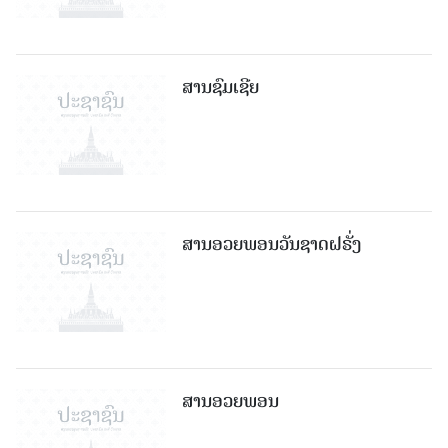
ສານຊົມເຊີຍ
ສານອວຍພອນວັນຊາດຝຣັ່ງ
ສານອວຍພອນ