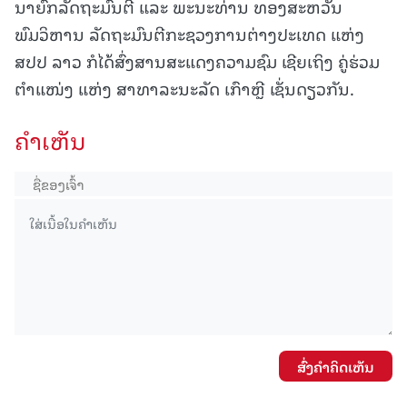
ນາຍົກລັດຖະມົນຕີ ແລະ ພະນະທ່ານ ທອງສະຫວັນ
ພົມວິຫານ ລັດຖະມົນຕີກະຊວງການຕ່າງປະເທດ ແຫ່ງ
ສປປ ລາວ ກໍໄດ້ສົ່ງສານສະແດງຄວາມຊົມ ເຊີຍເຖິງ ຄູ່ຮ່ວມ
ຕຳແໜ່ງ ແຫ່ງ ສາທາລະນະລັດ ເກົາຫຼີ ເຊັ່ນດຽວກັນ.
ຄໍາເຫັນ
ສົ່ງຄໍາຄິດເຫັນ