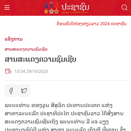
ຕ້ອນຮັບປີທ່ອງທ່ຽວລາວ 2024 ປະຊາຊົນລາວທຸກຄ
ແຈ້ງການ
ສານສະແດງຄວາມ​ຊົມເຊີຍ
ສານສະແດງຄວາມ​ຊົມເຊີຍ
13:34 29/10/2025
ພະນະ​ທ່ານ ທອງລຸນ ສີສຸລິດ ປະທານ​ປະ​ເທດ​ ແຫ່ງ ​
ສາທາລະນະ​ລັດ ປະຊາທິປະ​ໄຕ ປະຊາ​ຊົນ​ລາວ ໄດ້ສົ່ງສານ
ສະແດງຄວາມຊົມເຊີຍເຖິງ ພະນະ​ທ່ານ ລີ ແຈ ມຽງ
ປະທານາທິບໍດີ ແຫ່ງ ສາທາ ລະນະ​ລັດ ​ເກົາຫຼີ ທີ່​ເຊ​ອູ​ນ ຊຶ່ງ