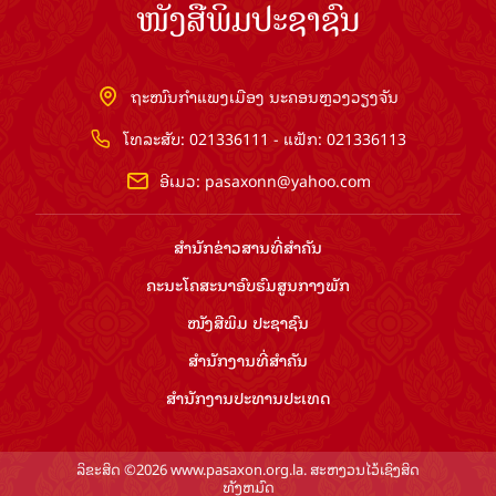
ຖະໜົນກຳແພງເມືອງ ນະຄອນຫຼວງວຽງຈັນ
ໂທລະສັບ: 021336111 - ແຟັກ: 021336113
ອີເມວ:
pasaxonn@yahoo.com
ສຳ​ນັກ​ຂ່າວ​ສານ​ທີ່​ສຳ​ຄັນ​
ຄະນະໂຄສະນາອົບຮົມ​ສູນ​ກາງ​ພັກ
ໜັງສືພິມ ປະ​ຊາ​ຊົນ
ສຳ​ນັກ​ງານ​ທີ່​ສຳ​ຄັນ
ສຳ​ນັກ​ງານ​ປະ​ທານ​ປະ​ເທດ
ລິຂະສິດ ©2026 www.pasaxon.org.la. ສະຫງວນໄວ້ເຊິງສິດ
ທັງຫມົດ