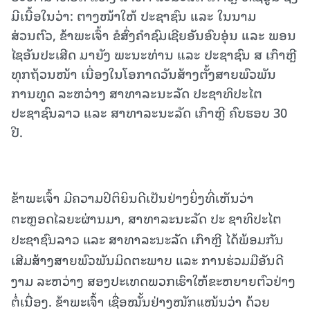
ມີເນື້ອໃນວ່າ: ຕາງໜ້າໃຫ້ ປະຊາຊົນ ແລະ ໃນນາມ
ສ່ວນຕົວ, ຂ້າພະເຈົ້າ ຂໍສົ່ງຄໍາຊົມເຊີຍອັນອົບອຸ່ນ ແລະ ພອນ
ໄຊອັນປະເສີດ ມາຍັງ ພະນະທ່ານ ແລະ ປະຊາຊົນ ສ ເກົາຫຼີ
ທຸກຖ້ວນໜ້າ ເນື່ອງ​ໃນ​ໂອກາດວັນສ້າງຕັ້ງສາຍພົວພັນ
ການທູດ ລະຫວ່າງ ສາທາລະນະລັດ ປະຊາທິປະໄຕ
ປະຊາຊົນລາວ ແລະ ສາທາລະນະລັດ ເກົາຫຼີ ຄົບຮອບ 30
ປີ.
ຂ້າພະເຈົ້າ ມີຄວາມປິຕິຍິນດີເປັນຢ່າງຍິ່ງທີ່ເຫັນວ່າ
ຕະຫຼອດໄລຍະຜ່ານມາ, ສາທາລະນະລັດ ປະ ຊາທິປະໄຕ
ປະຊາຊົນລາວ ແລະ ສາທາລະນະລັດ ເກົາຫຼີ ໄດ້ພ້ອມກັນ
ເສີມສ້າງສາຍພົວພັນມິດຕະພາບ ແລະ ການຮ່ວມມືອັນດີ
ງາມ ລະຫວ່າງ ສອງປະເທດພວກເຮົາໃຫ້ຂະຫຍາຍຕົວຢ່າງ
ຕໍ່ເນື່ອງ. ຂ້າພະເຈົ້າ ເຊື່ອໝັ້ນຢ່າງໜັກແໜ້ນວ່າ ດ້ວຍ