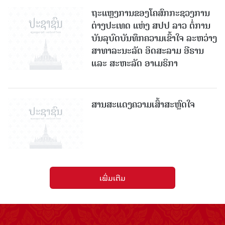
ບັນລຸບົດບັນທຶກຄວາມເຂົ້າໃຈ ລະຫວ່າງ
ສາທາລະນະລັດ ອິດສະລາມ ອີຣານ
ແລະ ສະຫະລັດ ອາເມຣິກາ
ສານສະແດງຄວາມເສົ້າສະຫຼົດໃຈ
ເພີ່ມເຕີມ
ໜັງສືພິມປະຊາຊົນ