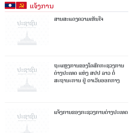
ແຈ້ງການ
ສານສະແດງຄວາມເຫັນໃຈ
ຖະແຫຼງການຂອງໂຄສົກກະຊວງການ
ຕ່າງປະເທດ ແຫ່ງ ສປປ ລາວ ຕໍ່
ສະຖານະການ ຢູ່ ຕາເວັນອອກກາງ
ແຈ້ງການຂອງກະຊວງການຕ່າງປະເທດ