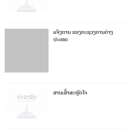
ແຈ້ງການ ຂອງກະຊວງການຕ່າງ
ປະເທດ
ສານເສົ້າສະຫຼົດໃຈ
ຖະແຫຼງການຂອງໂຄສົກກະຊວງການ
ຕ່າງປະເທດ ແຫ່ງ ສປປ ລາວ ຕໍ່ການ