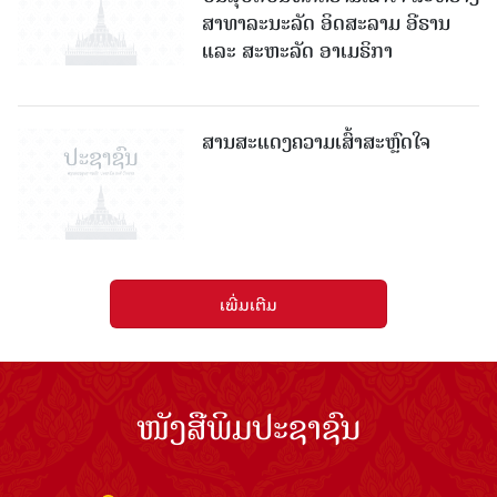
ສານສະແດງຄວາມເສົ້າສະຫຼົດໃຈ
ເພີ່ມເຕີມ
ໜັງສືພິມປະຊາຊົນ
ຖະໜົນກຳແພງເມືອງ ນະຄອນຫຼວງວຽງຈັນ
ໂທລະສັບ: 021336111 - ແຟັກ: 021336113