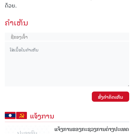
ດ້ວຍ.
ຄໍາເຫັນ
ສົ່ງຄໍາຄິດເຫັນ
ແຈ້ງການ
ແຈ້ງການຂອງກະຊວງການຕ່າງປະເທດ