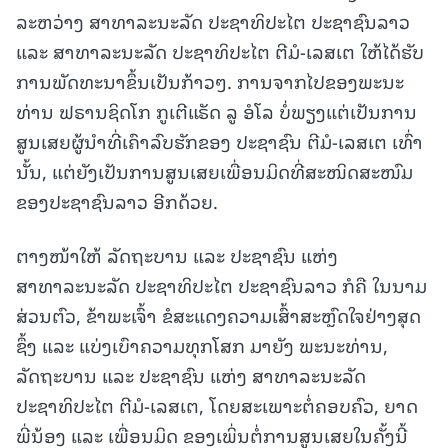
ລະຫວ່າງ ສາທາລະນະລັດ ປະຊາທິປະໄຕ ປະຊາຊົນລາວ
ແລະ ສາທາລະນະລັດ ປະຊາທິປະໄຕ ຕີມໍ-ເລສເຕ ໃຫ້ໄດ້ຮັບ
ການພັດທະນາຂຶ້ນເປັນກ້າວໆ. ການຈາກໄປຂອງພະນະ
ທ່ານ ຟຣານຊິດໂກ ກູເຕີແຣັດ ລູ ອໍໂລ ບໍ່ພຽງແຕ່ເປັນການ
ສູນເສຍຜູ້ນຳທີ່ເຄົາລົບຮັກຂອງ ປະຊາຊົນ ຕີມໍ-ເລສເຕ ເທົ່າ
ນັ້ນ, ແຕ່ຍັງເປັນການສູນເສຍເພື່ອນມິດທີ່ສະໜິດສະໜົມ
ຂອງປະຊາຊົນລາວ ອີກດ້ວຍ.
ຕາງໜ້າໃຫ້ ລັດຖະບານ ແລະ ປະຊາຊົນ ແຫ່ງ
ສາທາລະນະລັດ ປະຊາທິປະໄຕ ປະຊາຊົນລາວ ກໍຄື ໃນນາມ
ສ່ວນຕົວ, ຂ້າພະເຈົ້າ ຂໍສະແດງຄວາມເສົ້າສະຫຼົດໃຈຢ່າງສຸດ
ຊຶ້ງ ແລະ ແບ່ງເບົາຄວາມທຸກໂສກ ມາຍັງ ພະນະທ່ານ,
ລັດຖະບານ ແລະ ປະຊາຊົນ ແຫ່ງ ສາທາລະນະລັດ
ປະຊາທິປະໄຕ ຕີມໍ-ເລສເຕ, ໂດຍສະເພາະຕໍ່ຄອບຄົວ, ຍາດ
ພີ່ນ້ອງ ແລະ ເພື່ອນມິດ ຂອງເພິ່ນຕໍ່ການສູນເສຍໃນຄັ້ງນີ້