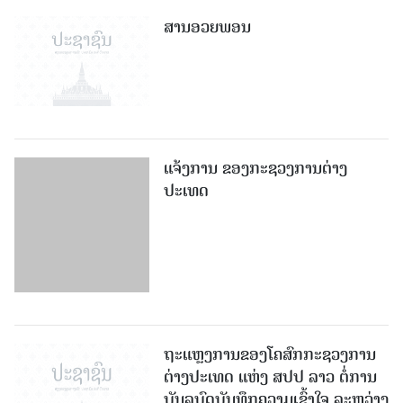
ສານອວຍພອນ
ແຈ້ງການ ຂອງກະຊວງການຕ່າງ
ປະເທດ
ຖະແຫຼງການຂອງໂຄສົກກະຊວງການ
ຕ່າງປະເທດ ແຫ່ງ ສປປ ລາວ ຕໍ່ການ
ບັນລຸບົດບັນທຶກຄວາມເຂົ້າໃຈ ລະຫວ່າງ
ສາທາລະນະລັດ ອິດສະລາມ ອີຣານ
ແລະ ສະຫະລັດ ອາເມຣິກາ