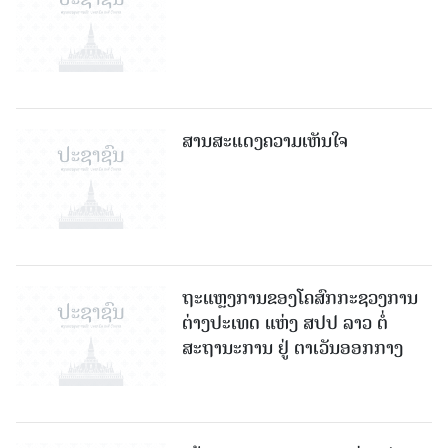
ສານສະແດງຄວາມເຫັນໃຈ
ຖະແຫຼງການຂອງໂຄສົກກະຊວງການ
ຕ່າງປະເທດ ແຫ່ງ ສປປ ລາວ ຕໍ່
ສະຖານະການ ຢູ່ ຕາເວັນອອກກາງ