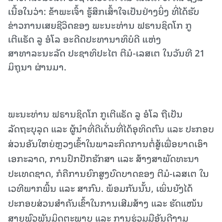
ເນື້ອໃນວ່າ: ຂ້າພະ​ເຈົ້າ​ ຮູ້ສຶກເສົ້າໃຈເປັນຢ່າງຍິ່ງ ທີ່ໄດ້ຮັບ
ຂ່າວການເສຍຊີວິດຂອງ ​ພະນະທ່ານ ຟຣານຊິດໂກ ກູ
ເຕີແຣັດ ລູ ອໍໂລ ອະດີດປະທານາທິບໍດີ ແຫ່ງ
ສາທາລະນະລັດ ປະຊາທິປະໄຕ ຕີມໍ-ເລສເຕ ໃນ​ວັນ​ທີ 21
ມິຖຸນາ ​ຜ່ານ​ມາ.
ພະນະທ່ານ ຟຣານຊິດໂກ ກູເຕີແຣັດ ລູ ອໍໂລ ຖືເປັນ
ລັດຖະບຸລຸດ ແລະ ຜູ້ນຳທີ່ດີເດັ່ນທີ່ໄດ້ອຸທິດຕົນ ແລະ ປະກອບ
ສ່ວນອັນໃຫຍ່ຫຼວງເຂົ້າໃນພາລະກິດການຕໍ່ສູ້ເພື່ອຍາດເອົາ
ເອກະລາດ, ການປົກປັກຮັກສາ ແລະ ສ້າງສາພັດທະນາ
ປະເທດຊາດ, ກໍຄືການຍົກສູງບົດບາດຂອງ ຕີມໍ-ເລສເຕ ໃນ
ເວທີພາກພື້ນ ແລະ ສາກົນ. ພ້ອມກັນນັ້ນ, ເພິ່ນຍັງໄດ້
ປະກອບສ່ວນສຳຄັນເຂົ້າໃນການເສີມສ້າງ ແລະ ຮັດແໜ້ນ
ສາຍພົວພັນມິດຕະພາບ ແລະ ການຮ່ວມມືອັນດີງາມ