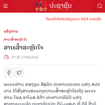
ຕ້ອນຮັບປີທ່ອງທ່ຽວລາວ 2024 ປະຊາຊົນລາວທຸກ
ແຈ້ງການ
ສານເສົ້າສະຫຼົດໃຈ
ສານເສົ້າສະຫຼົດໃຈ
07:38 27/06/2026
ພະນະທ່ານ ທອງລຸນ ສີສຸລິດ ປະທານປະເທດ ແຫ່ງ ສປປ
ລາວ ໄດ້ສົ່ງສານສະແດງຄວາມເສົ້າສະຫຼົດໃຈເຖິງ ພະນະ
ທ່ານ ໂຈເຊ ຣາໂມສ ອໍຕ້າ ປະທານາທິບໍດີ ແຫ່ງ
ສາທາລະນະລັດ ປະຊາທິປະໄຕ ຕີມໍ-ເລສເຕ ທີ່ ດີລີ ຊຶ່ງມີ