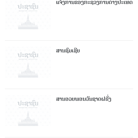
ແຈ້ງການຂອງກະຊວງການຕ່າງປະເທດ
ສານຊົມເຊີຍ
ສານອວຍພອນວັນຊາດຝຣັ່ງ