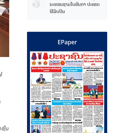
ນະຄອນຊາມໂບ​ອັນກາ ປະເທດ
ຟີລິບປິນ
EPaper
ູ​
ນ
າຊົນ