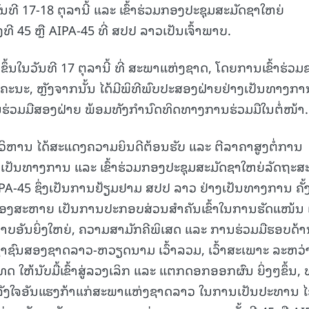
ີ 17-18 ຕຸລານີ້ ແລະ ເຂົ້າຮ່ວມກອງປະຊຸມສະມັດຊາໃຫຍ່
 45 ຫຼື AIPA-45 ທີ່ ສປປ ລາວເປັນເຈົ້າພາບ.
15.039(06-08-20
ຂຶ້ນໃນວັນທີ 17 ຕຸລານີ້ ທີ່ ສະພາແຫ່ງຊາດ, ໂດຍການເຂົ້າຮ່ວ
ນະ, ຫຼັງຈາກນັ້ນ ໄດ້ມີພິທີພົບປະສອງຝ່າຍຢ່າງເປັນທາງກາ
ຮ່ວມມືສອງຝ່າຍ ພ້ອມທັງກໍານົດທິດທາງການຮ່ວມມືໃນຕໍ່ໜ້າ.
ິຫານ ໄດ້ສະແດງຄວາມຍິນດີຕ້ອນຮັບ ແລະ ຕີລາຄາສູງຕໍ່ການ
ເປັນທາງການ ແລະ ເຂົ້າຮ່ວມກອງປະຊຸມສະມັດຊາໃຫຍ່ລັດຖະ
IPA-45 ຊຶ່ງເປັນການຢ້ຽມຢາມ ສປປ ລາວ ຢ່າງເປັນທາງການ ຄັ້
ງສະຫາຍ ເປັນການປະກອບສ່ວນສໍາຄັນເຂົ້າໃນການຮັດແໜ້ນ
ພາບອັນຍິ່ງໃຫຍ່, ຄວາມສາມັກຄີພິເສດ ແລະ ການຮ່ວມມືຮອບດ້
າຊົນສອງຊາດລາວ-ຫວຽດນາມ ເວົ້າລວມ, ເວົ້າສະເພາະ ລະຫວ່
ໃຫ້ນັບມື້ເຂົ້າສູ່ລວງເລິກ ແລະ ແຕກດອກອອກຜົນ ຍິ່ງໆຂຶ້ນ, 
ລັງໃຈອັນແຮງກ້າແກ່ສະພາແຫ່ງຊາດລາວ ໃນການເປັນປະທານ 