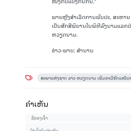
ໜຶ່ງກໍ່ບິແບ່ງກັນກິນ.”
ພາຍຫຼັງສຳເລັດການພົບປະ, ສະຫາຍ ໄ
ເປັນສັກສີພິຍານໃນພິທີລົງນາມແລກ
ຫວຽດນາມ.
ຂ່າວ-ພາບ: ສຳນານ
ສະ​ພາ​ແຫ່ງ​ຊາດ ​ລາວ-ຫວຽດ​ນາມ ເພີ່ມ​ທະ​ວີ​ຮັດ​ແໜ້ນ​ກາ
ຄໍາເຫັນ