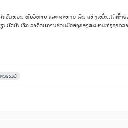
ຊສົມພອນ ພົມວິຫານ ແລະ ສະຫາຍ ເຈິນ ແທັງເໝີ້ນ,ໄດ້ເຂົ້າຮ່
ປ່ຽນບົດບັນທຶກ ວ່າດ້ວຍການຮ່ວມມືຂອງສອງສະພາແຫ່ງຊາດລາ
ນ​ຮ່ວມ​ມື​