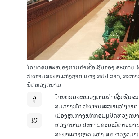
ໂດຍຕອບສະໜອງຕາມຄໍາເຊື້ອເຊີນຂອງ ສະຫາຍ ໄຊສົມ
ປະທານສະພາແຫ່ງຊາດ ແຫ່ງ ສ​ປ​ປ ລາວ, ສະຫາຍ ເຈິ
ນິດ​ຫວຽດ​ນາມ
ໂດຍຕອບສະໜອງຕາມຄໍາເຊື້ອເຊີນຂ
ສູນກາງພັກ ປະທານສະພາແຫ່ງຊາດ ແ
ເມືອງສູນກາງພັກກອມມູນິດຫວຽດນາ
ຫວຽດນາມ ປະທານຄະນະມິດຕະພາບລັ
ສະພາແຫ່ງຊາດ ແຫ່ງ ສສ ຫວຽດນາມ 