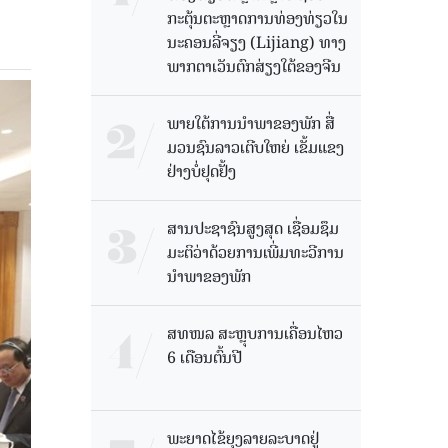
ກະຕຸ້ນຕະຫຼາດການທ່ອງທ່ຽວໃນ
ນະຄອນລີ່ຈຽງ (Lijiang) ທາງ
ພາກຕາເວັນຕົກສ່ຽງໃຕ້ຂອງຈີນ
ພາຍໃຕ້ການນໍາພາຂອງພັກ ສື່
ມວນຊົນລາວເຕີບໃຫຍ່ ເຂັ້ມແຂງ
ຢ່າງບໍ່ຢຸດຢັ້ງ
ສານປະຊາຊົນສູງສຸດ ເຊື່ອມຊຶມ
ມະຕິວ່າດ້ວຍການເພີ່ມທະວີການ
ນຳພາຂອງພັກ
ສທໜລ ສະຫຼຸບການເຄື່ອນໄຫວ
6 ເດືອນຕົ້ນປີ
ພະຍາດໄຂ້ຍຸງລາຍລະບາດຢູ່