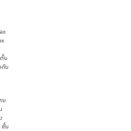
ແລະ
ລະ
ຕົ້ນ
ນດັບ
ການ
ນ
ບ
ຂັ້ນ