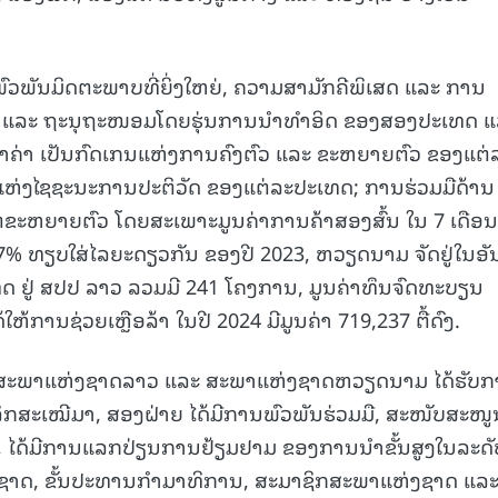
ົວພັນມິດຕະພາບທີ່ຍິ່ງໃຫຍ່, ຄວາມສາມັກຄີພິເສດ ແລະ ການ
ຕັ້ງ ແລະ ຖະນຸຖະໜອມໂດຍຮຸ່ນການນໍາທຳອິດ ຂອງສອງປະເທດ 
່ລໍ້າຄ່າ ເປັນກົດເກນແຫ່ງການຄົງຕົວ ແລະ ຂະຫຍາຍຕົວ ຂອງແຕ່
ຈແຫ່ງໄຊຊະນະການປະຕິວັດ ຂອງແຕ່ລະປະເທດ; ການຮ່ວມມືດ້ານ
ໍ່ຂະຫຍາຍຕົວ ໂດຍສະເພາະມູນຄ່າການຄ້າສອງສົ້ນ ໃນ 7 ເດືອນ
ຶ້ນ 17% ທຽບໃສ່ໄລຍະດຽວກັນ ຂອງປີ 2023, ຫວຽດນາມ ຈັດຢູ່ໃນອັ
 ຢູ່ ສປປ ລາວ ລວມມີ 241 ໂຄງການ, ມູນຄ່າທຶນຈົດທະບຽນ
ຫ້ການຊ່ວຍເຫຼືອລ້າ ໃນປີ 2024 ມີມູນຄ່າ 719,237 ຕື້ດົງ.
ງ ສະພາແຫ່ງຊາດລາວ ແລະ ສະພາແຫ່ງຊາດຫວຽດນາມ ໄດ້ຮັບ
ກສະເໝີມາ, ສອງຝ່າຍ ໄດ້ມີການພົວພັນຮ່ວມມື, ສະໜັບສະໜູ
າງດີ, ໄດ້ມີການແລກປ່ຽນການຢ້ຽມຢາມ ຂອງການນໍາຂັ້ນສູງໃນລະດັ
າດ, ຂັ້ນປະທານກໍາມາທິການ, ສະມາຊິກສະພາແຫ່ງຊາດ ແລະ 