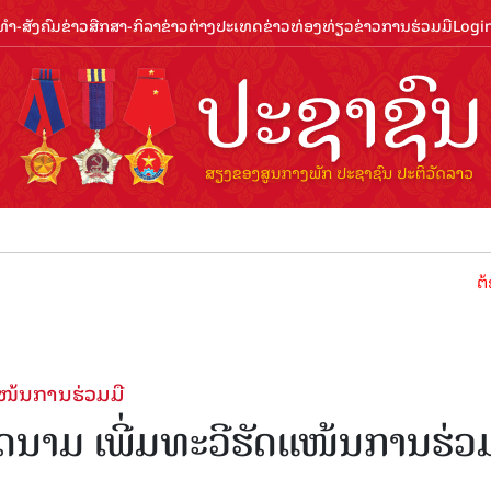
ຳ-ສັງຄົມ
ຂ່າວສືກສາ-ກິລາ
ຂ່າວຕ່າງປະເທດ
ຂ່າວທ່ອງທ່ຽວ
ຂ່າວການຮ່ວມມື
Logi
ຕ້ອນຮັບປ
້ນ​ການ​ຮ່ວມ​ມື​
າມ ເພີ່ມ​ທະ​ວີ​ຮັດ​ແໜ້ນ​ການ​ຮ່ວມ