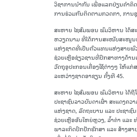
ວິຊາການນໍາກັນ ເພື່ອແລກປ່ຽນຄໍາຄິດຄ
ການຮ່ວມກັນຕິດຕາມກວດກາ, ການຊຸກ
ສະຫາຍ ໄຊສົມພອນ ພົມວິຫານ ໄດ້ສະແ
ຫວຽດນາມ ທີ່ໄດ້ການສະໜັບສະໜູນອັ
ແຫ່ງຊາດທີ່ເປັນຕົວແທນແຫ່ງສາຍພົ
ຊ່ວຍເຫຼືອຊ່ຽວຊານທີ່ປຶກສາທາງດ້ານ
ວັດຖຸອຸປະກອນເຄື່ອງໃຊ້ຕ່າງໆ ໃຫ້
ລະຫວ່າງຊາດອາຊຽນ ຄັ້ງທີ 45.
ສະຫາຍ ໄຊສົມພອນ ພົມວິຫານ ໄດ້ຖື
ປະຊາຊົນລາວບັນດາເຜົ່າ ສະແດງຄວາມຮ
ແຫ່ງຊາດ, ລັດຖະບານ ແລະ ປະຊາຊົ
ຊ່ວຍເຫຼືອອັນໃຫຍ່ຫຼວງ, ລໍ້າຄ່າ ແລະ
ພາລະກິດປົກປັກຮັກສາ ແລະ ສ້າງສາປະເທດ