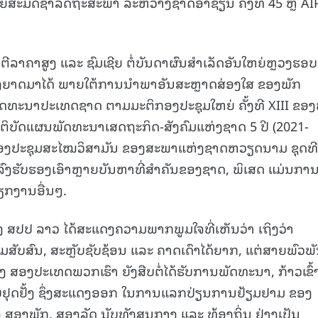
ຫຍ່ສະມັດຊາລັດຖະສະພາ ລະຫວ່າງຊາດອາຊຽນ ຄັ້ງທີ 45 ຫຼື AI
ີລາຄາສູງ ແລະ ຊົມເຊີຍ ຕໍ່ບັນດາຜົນສໍາເລັດອັນໃຫຍ່ຫຼວງຮອບ
ງຍາດມາໄດ້ ພາຍໃຕ້ການນໍາພາອັນສະຫຼາດສ່ອງໃສ ຂອງພັກ
ທະນາປະເທດຊາດ ຕາມມະຕິກອງປະຊຸມໃຫຍ່ ຄັ້ງທີ XIII ຂອງ
ຕິບັດແຜນພັດທະນາເສດຖະກິດ-ສັງຄົມແຫ່ງຊາດ 5 ປີ (2021-
ງກອງປະຊຸມສະໄໝວິສາມັນ ຂອງສະພາແຫ່ງຊາດຫວຽດນາມ ຊຸດທີ
ລົງຮັບຮອງເອົາຫຼາຍບັນຫາທີ່ສໍາຄັນຂອງຊາດ, ພິເສດ ແມ່ນກາ
ຽກງານອື່ນໆ.
ປປ ລາວ ໄດ້ສະແດງຄວາມພາກພູມໃຈທີ່ເຫັນວ່າ ເຖິງວ່າ
ັບສົນ, ສະຫຼັບຊັບຊ້ອນ ແລະ ຄາດເດົາໄດ້ຍາກ, ແຕ່ສາຍພົວພ
ສອງປະເທດພວກເຮົາ ຍັງສືບຕໍ່ໄດ້ຮັບການພັດທະນາ, ກ້າວເຂົ້າສ
ບໍ່ຢຸດຢັ້ງ ຊຶ່ງສະແດງອອກ ໃນການແລກປ່ຽນການຢ້ຽມຢາມ ຂອງ
 ສອງພັກ, ສອງລັດ ນັບທັງສູນກາງ ແລະ ທ້ອງຖິ່ນ ຢ່າງເປັນ