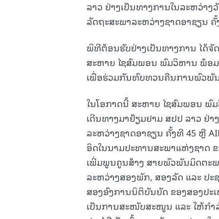
ລາວ
ຢ່າງເປັນທາງການໃນລະຫວ່າງວັນທ
ລັດຖະສະພາລະຫວ່າງຊາດອາຊຽນ ຄັ້ງທີ
ພິທີຕ້ອນຮັບຢ່າງເປັນທາງການ ໄດ້ຈັດ
ສະຫາຍ ໄຊສົມພອນ ພົມວິຫານ ພ້ອມຄະ
ເພື່ອຮ່ວມກັນທົບທວນຄືນການພົວພັນ
ໃນໂອກາດນີ້ ສະຫາຍ ໄຊສົມພອນ ພົມວ
ເດີນທາງມາຢ້ຽມຢາມ ສປປ ລາວ ຢ່າງ
ລະຫວ່າງຊາດອາຊຽນ ຄັ້ງທີ 45 ຫຼື A
ອິດໃນນາມປະທານສະພາແຫ່ງຊາດ ຂອ
ເພີ່ມພູນຄູນສ້າງ ສາຍພົວພັນມິດຕະ
ລະຫວ່າງສອງພັກ, ສອງລັດ ແລະ ປະຊ
ສອງອົງການນິຕິບັນຍັດ ຂອງສອງປະເທດ 
ເປັນການສະໜັບສະໜູນ ແລະ ໃຫ້ກໍາ