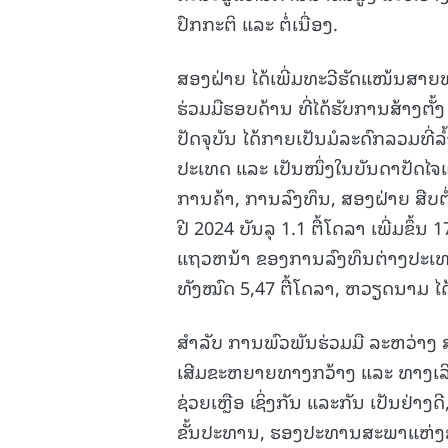
ປົກກະຕິ ແລະ ຕໍ່ເນື່ອງ.
ສອງຝ່າຍ ໄດ້ເພີ່ມທະວີຮັດແໜ້ນສາຍພ
ຮ່ວມມືຮອບດ້ານ ທີ່ໄດ້ຮັບການສ້າງ
ປັດຈຸບັນ ໄດ້ກາຍເປັນມໍລະດົກລວມທີ
ປະເທດ ແລະ ເປັນໜຶ່ງໃນບັນດາປັດໄ
ການຄ້າ, ການລົງທຶນ, ສອງຝ່າຍ ສືບຕ
ປີ 2024 ບັນລຸ 1.1 ຕື້ໂດລາ ເພີ່ມຂ
ແຖວຫນ້າ ຂອງການລົງທຶນຕ່າງປະເທດ
ທັງໝົດ 5,47 ຕື້ໂດລາ, ຫວຽດນາມ ໄດ້ໃ
ສຳລັບ ການພົວພັນຮ່ວມມື ລະຫວ່າ
ເສີມຂະຫຍາຍທາງກວ້າງ ແລະ ທາງເລິ
ຊ່ວຍເຫຼືອ ເຊິ່ງກັນ ແລະກັນ ເປັນຢ່
ຂັ້ນປະທານ, ຮອງປະທານສະພາແຫ່ງຊ