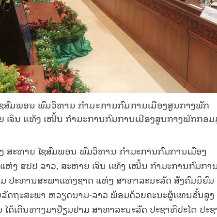
ພອນ ພົມ​ວິ​ຫານ ກຳ​ມະ​ການ​ກົມ​ການ​ເມືອງ​ສູນ​ກາງ​ພັກ
ນ ແທັງ ເໝີ້ນ ກຳ​ມະ​ການ​ກົມ​ການ​ເມືອງ​ສູນ​ກາງ​ພັກກອມ​ມ
ອງ ສະຫາຍ ໄຊສົມພອນ ພົມວິຫານ ກຳມະການກົມການເມືອງ
ຫ່ງ ສປປ ລາວ, ສະຫາຍ ເຈິນ ແທັງ ເໝີ້ນ ກຳມະການກົມກາ
ມ ປະທານສະພາແຫ່ງຊາດ ແຫ່ງ ສາທາລະນະລັດ ສັງຄົມນິຍົມ
ດຖະສະພາ ຫວຽດນາມ-ລາວ ພ້ອມດ້ວຍຄະນະຜູ້ແທນຂັ້ນສູງ
ໄດ້ເດີນທາງມາຢ້ຽມຢາມ ສາທາລະນະລັດ ປະຊາທິປະໄຕ ປະຊ