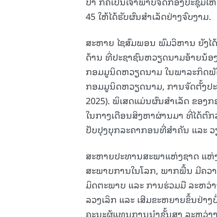
ປາ ກໍຄືເປັນເຈົ້າພາບຈັດກອງປະຊຸມໃ
45 ໃຫ້ໄດ້ຮັບຜົນສໍາເລັດຢ່າງຈົບງາມ.
ສະຫາຍ ໄຊສົມພອນ ພົມວິຫານ ຍັງໄດ້ຕ
ດ້ານ ທີ່ປະຊາຊົນຫວຽດນາມອ້າຍນ້ອ
ກອມມູນິດຫວຽດນາມ ໃນພາລະກິດພັດ
ກອມມູນິດຫວຽດນາມ, ການຈັດຕັ້ງປະ
2025). ພິເສດແມ່ນຜົນສໍາເລັດ ຂອ
ໃນກາງເດືອນສິງຫາຜ່ານມາ ທີ່ໄດ້ຕົກ
ປັບປຸງບຸກລະຄາກອນທີ່ສໍາຄັນ ແລະ ວ
ສະຫາຍປະທານສະພາແຫ່ງຊາດ ແຫ່ງ ສ
ສະພາບການໃນໂລກ, ພາກພື້ນ ມີຄວາມສ
ມິດຕະພາບ ແລະ ການຮ່ວມມື ລະຫວ່າງ 
ລວງເລິກ ແລະ ເສີມຂະຫຍາຍຂຶ້ນຢ່າງ
ຄະນະຜູ້ແທນການນໍາຂັ້ນສູງ ລະຫວ່າງ