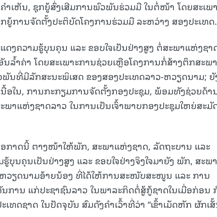
ໍາເຫັນ, ຊຸກຍູ້ສົ່ງເສີມການພົວພັນຮ່ວມມື ໃນຕໍ່ໜ້າ ໂດຍສະເພ
ຍູ້ການຈັດຕັ້ງປະຕິບັດໂຄງການຮ່ວມມື ລະຫວ່າງ ສອງປະເທດ.
ດງຄວາມຮູ້ບຸນຄຸນ ແລະ ຂອບໃຈເປັນຢ່າງສູງ ຕໍ່ສະພາແຫ່ງຊາ
ນລໍ້າຄ່າ ໂດຍສະເພາະການຊ່ວຍເຫຼືອໂຄງການກໍ່ສ້າງຕຶກສະພ
ວພັນທີ່ມີລັກສະນະພິເສດ ຂອງສອງປະເທດລາວ-ຫວຽດນາມ; ຍັງ
ເນື້ອໃນ, ການກະກຽມການຈັດຕັ້ງກອງປະຊຸມ, ພ້ອມທັງຊ່ວຍດ້າ
ແກ່ສະພາແຫ່ງຊາດລາວ ໃນການເປັນເຈົ້າພາບກອງປະຊຸມໃຫຍ່ສະມັ
ໂອກາດນີ້ ຕາງໜ້າໃຫ້ພັກ, ສະພາແຫ່ງຊາດ, ລັດຖະບານ ແລະ
ູ້ບຸນຄຸນເປັນຢ່າງສູງ ແລະ ຂອບໃຈຢ່າງຈິງໃຈມາຍັງ ພັກ, ສະພ
ນຫວຽດນາມອ້າຍນ້ອງ ທີ່ໄດ້ໃຫ້ການສະໜັບສະໜູນ ແລະ ການ
 ທັນການ ແກ່ປະຊາຊົນລາວ ໃນພາລະກິດຕໍ່ສູ້ກູ້ຊາດໃນເມື່ອກ່ອນ ກ
ຊາດ ໃນປັດຈຸບັນ ສົມດັງຄໍາເວົ້າທີ່ວ່າ “ເຂົ້າເມັດຫັກ ຜັກເສັ