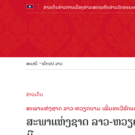
ຂ່າວເດັ່ນ
ຂ່າວການເມືອງ
ຂ່າວເສດຖະກິດ
ຂ່າວວັດທະນະທ
ສະເໜີ
ພັກປປ ລາວ
ຂ່າວເດັ່ນ
ສະ​ພາ​ແຫ່ງ​ຊາດ ​ລາວ-ຫວຽດ​ນາມ ເພີ່ມ​ທະ​ວີ​ຮັດ​ແໜ
ສະ​ພາ​ແຫ່ງ​ຊາດ ​ລາວ-ຫວຽດ​ນ