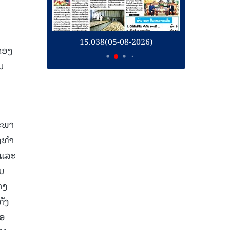
26)
15.038(05-08-2026)
1
ມຂອງ
ນ
ສະພາ
ງທໍາ
 ແລະ
ານ
າງ
ທັງ
ໄອ