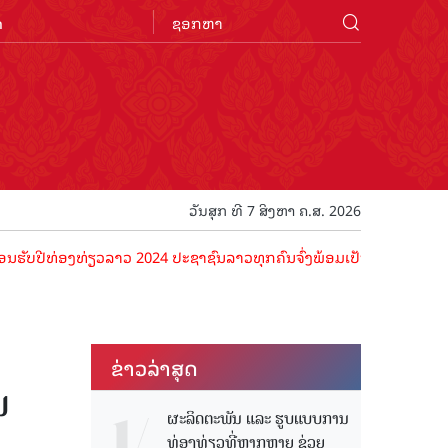
n
ວັນສຸກ ທີ 7 ສິງຫາ ຄ.ສ. 2026
ີທ່ອງທ່ຽວລາວ 2024 ປະຊາຊົນລາວທຸກຄົນຈົ່ງພ້ອມເປັນເຈົ້າພາບທີ່ດີ ຕ້ອນຮັ
ຂ່າວ​ລ່າ​ສຸດ
​
ຜະລິດຕະພັນ ແລະ ຮູບແບບການ
ທ່ອງທ່ຽວທີ່ຫຼາກຫຼາຍ ຊ່ວຍ