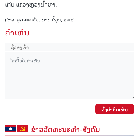
ເຕີຍ ແຂວງຫຼວງນໍ້າທາ.
(ຂ່າວ: ສຸກສະຫວັນ, ພາບ-ຂໍ້ມູນ, ສພຊ)
ຄໍາເຫັນ
ສົ່ງຄໍາຄິດເຫັນ
ຂ່າວວັດທະນະທຳ-ສັງຄົມ