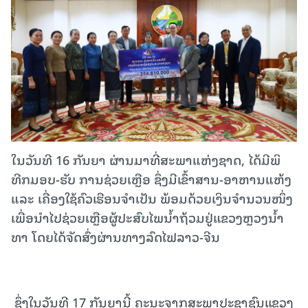
ໃນວັນທີ 16 ກັນຍາ ຜ່ານມາທີ່ສະພາແຫ່ງຊາດ, ໄດ້ມີພິ
ທີກມອບ-ຮັບ ການຊ່ວຍເຫຼືອ ຊຶ່ງມີເຂົ້າສານ-ອາຫານແຫ້ງ
ແລະ ເຄື່ອງໃຊ້ຄົວເຮືອນຈໍາເປັນ ພ້ອມດ້ວຍເງິນຈໍານວນໜຶ່ງ
ເພື່ອນໍາໄປຊ່ວຍເຫຼືອຜູ້ປະສົບໄພນໍ້າຖ້ວມຢູ່ແຂວງຫຼວງນໍ້າ
ທາ ໂດຍໄດ້ຈັດສົ່ງຜ່ານທາງລົດໄຟລາວ-ຈີນ
ຊຶ່ງໃນວັນທີ 17 ກັນຍານີ້ ຄະນະຈາກສະພາປະຊາຊົນແຂວງ