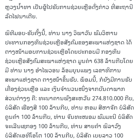
ຫຼວງນໍ້າທາ ເປັນຜູ້ໄປຮັບການຊ່ວຍເຫຼືອດັ່ງກ່າວ ທີ່ສະຖານີ
ລົດໄຟນາເຕີຍ.
ພິທີມອບ-ຮັບຄັ້ງນີ້, ທ່ານ ນາງ ວິພາວັນ ພົມວິຫານ
ປະທານກອງທຶນຊ່ວຍເຫຼືອສັງຄົມຂອງສະພາແຫ່ງຊາດ ໄດ້
ຕາງໜ້າມອບການຊ່ວຍເຫຼືອໂດຍປະກອບມີ ກອງທຶນ
ຊ່ວຍເຫຼືອສັງຄົມສະພາແຫ່ງຊາດ ມູນຄ່າ 638 ລ້ານກີບໂດຍ
ມີ ທ່ານ ນາງ ອຳໄພວອນ ລ້ອມບຸນແພງ ເລຂາທິການ
ສະພາແຫ່ງຊາດ ຕາງໜ້າຂຶ້ນຮັບ. ພ້ອມນີ້, ກໍຍັງມີການຮັບ
ເຄື່ອງຊ່ວຍເຫຼືອ ແລະ ເງິນຈໍານວນໜຶ່ງຈາກບັນດາພາກ
ສ່ວນຕ່າງໆ ຄື: ທະນາຄານພົງສະຫວັນ 274.810.000 ກີບ,
ບໍລິສັດ ເຮືອງສີ 100 ລ້ານກີບ, ທ່ານ ຫອມ ສີຫາຈັກ ບໍລິສັດ
ຄູນຄໍາ 100 ລ້ານກີບ, ທ່ານ ຈັນທະໜອມ ພົມມະນີ ບໍລິສັດ
ຈະເລີນເຊກອງ 100 ລ້ານກີບ, ທ່ານ ສາຍຄໍາ ພິລາວົງ
ບໍລິສັດເອທີໂອໂຕ 100 ລ້ານກີບ, ບໍລິສັດ ເບຍລາວ 100