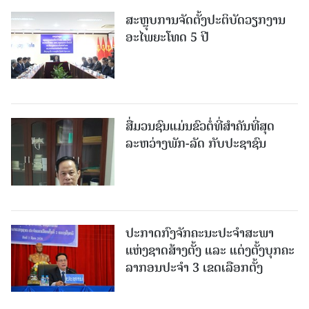
ສະຫຼຸບການຈັດຕັ້ງປະຕິບັດວຽກງານ
ອະໄພຍະໂທດ 5 ປີ
ສື່ມວນຊົນແມ່ນຂົວຕໍ່ທີ່ສໍາຄັນທີ່ສຸດ
ລະຫວ່າງພັກ-ລັດ ກັບປະຊາຊົນ
ປະກາດກົງຈັກຄະນະປະຈໍາສະພາ
ແຫ່ງຊາດສ້າງຕັ້ງ ແລະ ແຕ່ງຕັ້ງບຸກຄະ
ລາກອນປະຈໍາ 3 ເຂດເລືອກຕັ້ງ