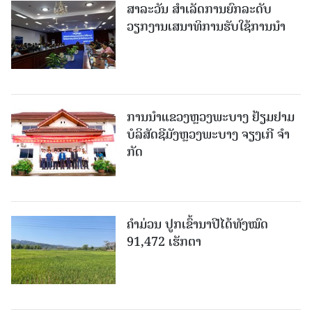
ສາລະວັນ ສໍາເລັດການຍົກລະດັບ
ວຽກງານເສນາທິການຮັບໃຊ້ການນໍາ
ການນຳແຂວງຫຼວງພະບາງ ຢ້ຽມ​ຢາມ
ບໍ​ລິ​ສັດຊີມັງຫຼວງພະບາງ ຈຽງເກີ ຈໍາ
ກັດ
ຄໍາມ່ວນ ປູກເຂົ້ານາປີໄດ້ທັງໝົດ
91,472 ເຮັກຕາ