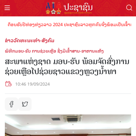
ຕ້ອນຮັບປີທ່ອງທ່ຽວລາວ 2024 ປະຊາຊົນລາວທຸກຄົນຈົ່ງພ້ອມເປັນເຈົ້າພາບທີ່
ຂ່າວວັດທະນະທຳ-ສັງຄົມ
ພິທີກມອບ-ຮັບ ການຊ່ວຍເຫຼືອ ຊຶ່ງມີເຂົ້າສານ-ອາຫານແຫ້ງ
ສະພາແຫ່ງຊາດ ມອບ-ຮັບ ພ້ອມຈັດສົ່ງການ
ຊ່ວຍເຫຼືອໄປຊ່ວຍຊາວແຂວງຫຼວງນໍ້າທາ
10:46 19/09/2024