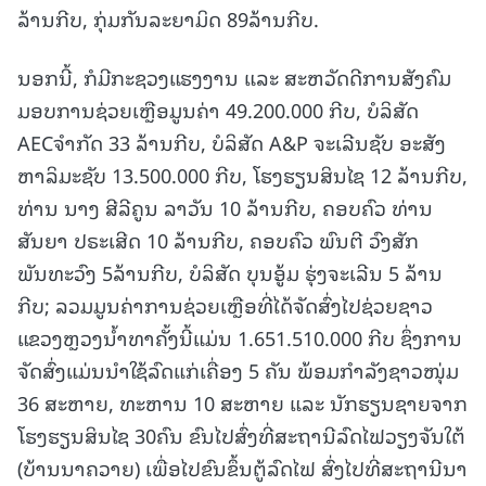
ລ້ານກີບ, ກຸ່ມກັນລະຍາມິດ 89ລ້ານກີບ.
ນອກນີ້, ກໍມີກະຊວງແຮງງານ ແລະ ສະຫວັດດີການສັງຄົມ
ມອບການຊ່ວຍເຫຼືອມູນຄ່າ 49.200.000 ກີບ, ບໍລິສັດ
AECຈໍາກັດ 33 ລ້ານກີບ, ບໍລິສັດ A&P ຈະເລີນຊັບ ອະສັງ
ຫາລິມະຊັບ 13.500.000 ກີບ, ໂຮງຮຽນສິນໄຊ 12 ລ້ານກີບ,
ທ່ານ ນາງ ສີລີຄູນ ລາວັນ 10 ລ້ານກີບ, ຄອບຄົວ ທ່ານ
ສັນຍາ ປຣະເສີດ 10 ລ້ານກີບ, ຄອບຄົວ ພົນຕີ ວົງສັກ
ພັນທະວົງ 5ລ້ານກີບ, ບໍລິສັດ ບຸນອູ້ມ ຮຸ່ງຈະເລີນ 5 ລ້ານ
ກີບ; ລວມມູນຄ່າການຊ່ວຍເຫຼືອທີ່ໄດ້ຈັດສົ່ງໄປຊ່ວຍຊາວ
ແຂວງຫຼວງນໍ້າທາຄັ້ງນີ້ແມ່ນ 1.651.510.000 ກີບ ຊຶ່ງການ
ຈັດສົ່ງແມ່ນນໍາໃຊ້ລົດແກ່ເຄື່ອງ 5 ຄັນ ພ້ອມກໍາລັງຊາວໜຸ່ມ
36 ສະຫາຍ, ທະຫານ 10 ສະຫາຍ ແລະ ນັກຮຽນຊາຍຈາກ
ໂຮງຮຽນສິນໄຊ 30ຄົນ ຂົນໄປສົ່ງທີ່ສະຖານີລົດໄຟວຽງຈັນໃຕ້
(ບ້ານນາຄວາຍ) ເພື່ອໄປຂົນຂຶ້ນຕູ້ລົດໄຟ ສົ່ງໄປທີ່ສະຖານີນາ