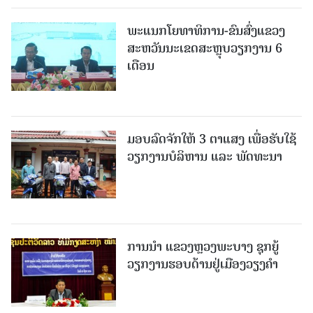
ພະແນກໂຍທາທິການ-ຂົນສົ່ງແຂວງ
ສະຫວັນນະເຂດສະຫຼຸບວຽກງານ 6
ເດືອນ
ມອບລົດຈັກໃຫ້ 3 ຕາແສງ ເພື່ອຮັບໃຊ້
ວຽກງານບໍລິຫານ ແລະ ພັດທະນາ
ການນຳ ແຂວງຫຼວງພະບາງ ຊຸກຍູ້
ວຽກງານຮອບດ້ານຢູ່ເມືອງວຽງຄໍາ