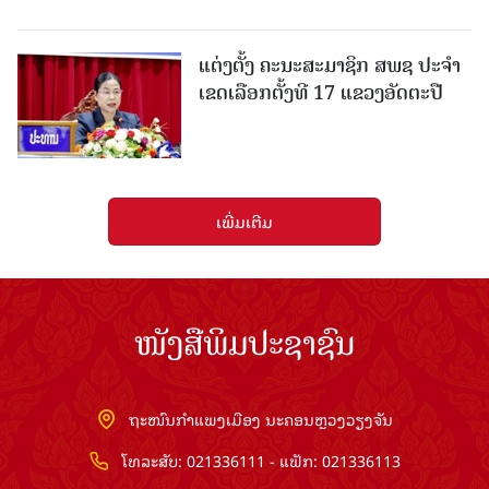
ແຕ່ງຕັ້ງ ຄະນະສະມາຊິກ ສພຊ ປະຈຳ
ເຂດເລືອກຕັ້ງທີ 17 ແຂວງອັດຕະປື
ເພີ່ມເຕີມ
ໜັງສືພິມປະຊາຊົນ
ຖະໜົນກຳແພງເມືອງ ນະຄອນຫຼວງວຽງຈັນ
ໂທລະສັບ: 021336111 - ແຟັກ: 021336113