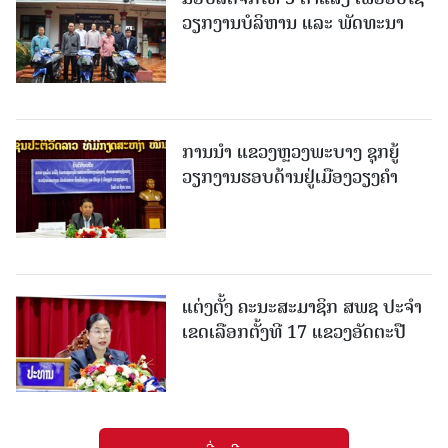
ວຽກງານບໍລິຫານ ແລະ ພັດທະນາ
ການນຳ ແຂວງຫຼວງພະບາງ ຊຸກຍູ້
ວຽກງານຮອບດ້ານຢູ່ເມືອງວຽງຄໍາ
ແຕ່ງຕັ້ງ ຄະນະສະມາຊິກ ສພຊ ປະຈຳ
ເຂດເລືອກຕັ້ງທີ 17 ແຂວງອັດຕະປື