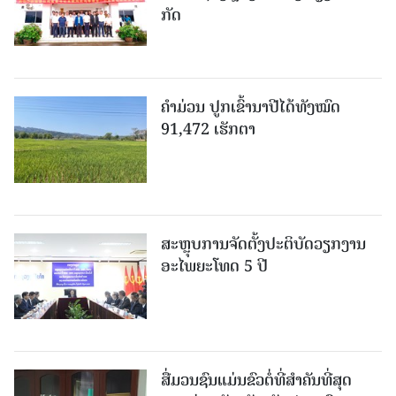
ກັດ
ຄໍາມ່ວນ ປູກເຂົ້ານາປີໄດ້ທັງໝົດ
91,472 ເຮັກຕາ
ສະຫຼຸບການຈັດຕັ້ງປະຕິບັດວຽກງານ
ອະໄພຍະໂທດ 5 ປີ
ສື່ມວນຊົນແມ່ນຂົວຕໍ່ທີ່ສໍາຄັນທີ່ສຸດ