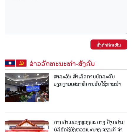
ສົ່ງຄໍາຄິດເຫັນ
ຂ່າວວັດທະນະທຳ-ສັງຄົມ
ສາລະວັນ ສໍາເລັດການຍົກລະດັບ
ວຽກງານເສນາທິການຮັບໃຊ້ການນໍາ
ການນຳແຂວງຫຼວງພະບາງ ຢ້ຽມ​ຢາມ
ບໍ​ລິ​ສັດຊີມັງຫຼວງພະບາງ ຈຽງເກີ ຈໍາ