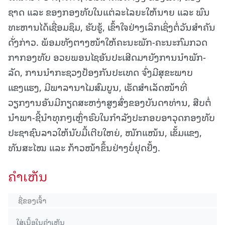
ຊາດ ແລະ ຂອງກອງທັບໃນແຕ່ລະໄລຍະໃຫ້ນາຍ ແລະ ພົນ
ທະຫານໄດ້ເຊື່ອມຊຶມ, ຮັບຮູ້, ເຂົ້າໃຈຢ່າງເລິກເຊິ່ງຕໍ່ວັນສໍາຄັນ
ດັ່ງກ່າວ. ພ້ອມທັງຕາງໜ້າໃຫ້ຄະນະພັກ-ຄະນະກົມກວດ
ກາກອງທັບ ອວຍພອນໄຊອັນປະເສີດມາຍັງການນໍາພັກ-
ລັດ, ການນໍາກະຊວງປ້ອງກັນປະເທດ ຈົ່ງມີສຸຂະພາບ
ແຂງແຮງ, ມີພາລານາໄມສົມບູນ, ເຮັດສຳເລັດໜ້າທີ່
ວຽກງານອັນມີກຽດສະຫງ່າສູງສົ່ງຂອງບັນດາທ່ານ, ສືບຕໍ່
ນໍາພາ-ຊີ້ນຳທຸກໆເຫຼົ່າຮົບໃນກຳລັງປະກອບອາວຸດກອງທັບ
ປະຊາຊົນລາວໃຫ້ນັບມື້ເຕີບໃຫຍ່, ໜັກແໜ້ນ, ເຂັ້ມແຂງ,
ທັນສະໄໝ ແລະ ກ້າວໜ້າຂຶ້ນຢ່າງບໍ່ຢຸດຢັ້ງ.
ຄໍາເຫັນ