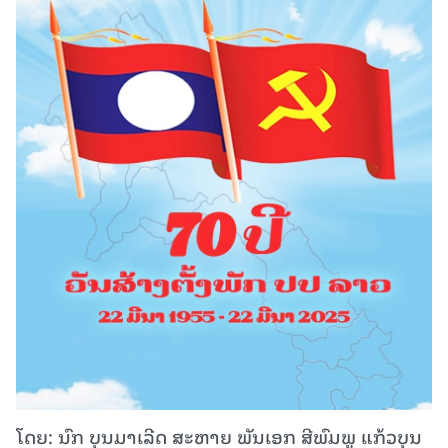
ໂດຍ: ນົກ ບຸນມາເລີດ ສະຫາຍ ພັນເອກ ສີພົມພູ ແກ້ວບຸນ