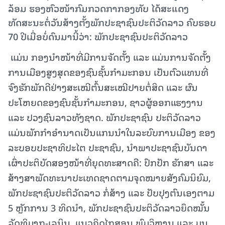
ລ້ອມ ຮອງຫົວໜ້າກົມກວດກາກອງທັບ ໄດ້ສະແດງ
ທັດສະນະຕໍ່ວັນສ້າງຕັ້ງພັກປະຊາຊົນປະຕິວັດລາວ ຄົບຮອບ
70 ປີເມື່ອບໍ່ດົນມານີ້ວ່າ: ພັກປະຊາຊົນປະຕິວັດລາວ
ແມ່ນ ກອງນໍາໜ້າທີ່ມີການຈັດຕັ້ງ ແລະ ແມ່ນການຈັດຕັ້ງ
ການເມືອງສູງສຸດຂອງຊົນຊັ້ນກຳມະກອນ ເປັນຕົວແທນທີ່
ຈົງຮັກພັກດີຢ່າງສະເໝີຕົ້ນສະເໝີປາຍຕໍ່ສິດ ແລະ ຜົນ
ປະໂຫຍດຂອງຊົນຊັ້ນກຳມະກອນ, ຊາວຜູ້ອອກແຮງງານ
ແລະ ປວງຊົນລາວທັງຊາດ. ພັກປະຊາຊົນ ປະຕິວັດລາວ
ແມ່ນພັກກຳອຳນາດເປັນແກນນໍາໃນລະບົບການເມືອງ ຂອງ
ລະບອບປະຊາທິປະໄຕ ປະຊາຊົນ, ນໍາພາປະຊາຊົນບັນດາ
ເຜົ່າປະຕິບັດສອງໜ້າທີ່ຍຸດທະສາດຄື: ປົກປັກ ຮັກສາ ແລະ
ສ້າງສາພັດທະນາປະເທດຊາດຕາມຈຸດໝາຍສັງຄົມນິຍົມ,
ພັກປະຊາຊົນປະຕິວັດລາວ ກໍ່ສ້າງ ແລະ ປັບປຸງຕົນເອງຕາມ
5 ຫຼັກການ 3 ທິດນໍາ, ພັກປະຊາຊົນປະຕິວັດລາວຍຶດໝັ້ນ
ລັດທິມາກ-ເລນິນ, ແນວຄິດໄກສອນ ພົມວິຫານ ແລະ ມູນ