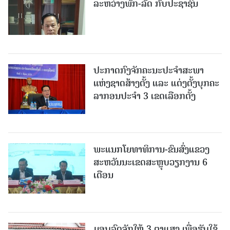
ລະຫວ່າງພັກ-ລັດ ກັບປະຊາຊົນ
ປະກາດກົງຈັກຄະນະປະຈໍາສະພາ
ແຫ່ງຊາດສ້າງຕັ້ງ ແລະ ແຕ່ງຕັ້ງບຸກຄະ
ລາກອນປະຈໍາ 3 ເຂດເລືອກຕັ້ງ
ພະແນກໂຍທາທິການ-ຂົນສົ່ງແຂວງ
ສະຫວັນນະເຂດສະຫຼຸບວຽກງານ 6
ເດືອນ
ມອບລົດຈັກໃຫ້ 3 ຕາແສງ ເພື່ອຮັບໃຊ້