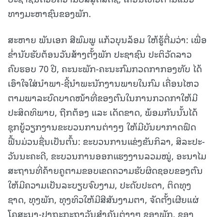
ທາງມະຫາຊົນຂອງພັກ.
ສະຫາຍ ພັນເອກ ສີພົມພູ ແກ້ວບຸນລ້ອມ ໃຫ້ຮູ້ຕື່ມວ່າ: ເພື່ອ
ຂໍ່ານັບຮັບຕ້ອນວັນສ້າງຕັ້ງພັກ ປະຊາຊົນ ປະຕິວັດລາວ
ຄົບຮອບ 70 ປີ, ຄະນະພັກ-ຄະນະກົມກວດກາກອງທັບ ໄດ້
ເອົາໃຈໃສ່ນໍາພາ-ຊີ້ນໍາພະນັກງານພາຍໃນກົມ ເຄື່ອນໄຫວ
ຕາມພາລະບົດບາດໜ້າທີ່ຂອງຕົນໃນການກວດກາໃຫ້ມີ
ປະສິດທິພາບ, ຖືກຕ້ອງ ແລະ ເດັດຂາດ, ພ້ອມກັນນັ້ນໄດ້
ຊຸກຍູ້ວຽກງານຂະບວນການຕ່າງໆ ໃຫ້ມີບັນຍາກາດຟົດ
ຟື້ນມ່ວນຊື່ນເປັນຕົ້ນ: ຂະບວນການແຂ່ງຂັນກິລາ, ສິລະປະ-
ວັນນະຄະດີ, ຂະບວນການອອກແຮງງານລວມໝູ່, ອະນາໄມ
ສະຖານທີ່ຄ້າຍຄູຕາມຂອບເຂດຄວາມຮັບຜິດຊອບຂອງຕົນ
ໃຫ້ມີຄວາມເປັນລະບຽບຈົບງາມ, ປະດັບປະດາ, ຕິດທຸງ
ຊາດ, ທຸງພັກ, ທຸງທິວໃຫ້ມີສີສັນງາມຕາ, ຈັດຕັ້ງເຜີຍແຜ່
ໂຄສະນາ-ປາຖະກະຖາວັນສໍາຄັນຕ່າງໆ ຂອງພັກ, ຂອງ