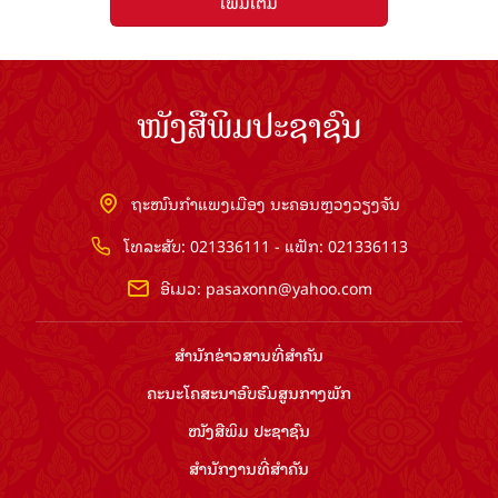
ເພີ່ມເຕີມ
ໜັງສືພິມປະຊາຊົນ
ຖະໜົນກຳແພງເມືອງ ນະຄອນຫຼວງວຽງຈັນ
ໂທລະສັບ: 021336111 - ແຟັກ: 021336113
ອີເມວ:
pasaxonn@yahoo.com
ສຳ​ນັກ​ຂ່າວ​ສານ​ທີ່​ສຳ​ຄັນ​
ຄະນະໂຄສະນາອົບຮົມ​ສູນ​ກາງ​ພັກ
ໜັງສືພິມ ປະ​ຊາ​ຊົນ
ສຳ​ນັກ​ງານ​ທີ່​ສຳ​ຄັນ