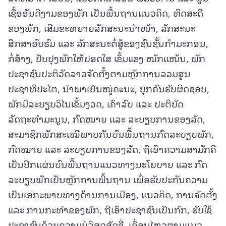
ເຊື້ອອັນດີງາມຂອງພັກ ເປັນພື້ນຖານແນວຄິດ, ທິດສະດີ
ຂອງພັກ, ເສີມຂະຫຍາຍລັກສະນະນຳໜ້າ, ລັກສະນະ
ສຶກສາອົບຮົມ ແລະ ລັກສະນະຕໍ່ສູ້ຂອງຊົນຊັ້ນກຳມະກອນ,
ກໍ່ສ້າງ, ປັບປຸງພັກໃຫ້ປອດໃສ ເຂັ້ມແຂງ ໜັກແໜ້ນ, ພັກ
ປະຊາຊົນປະຕິວັດລາວຈັດຕັ້ງຕາມຫຼັກການລວມສູນ
ປະຊາທິປະໄຕ, ນໍາພາເປັນໝູ່ຄະນະ, ບຸກຄົນຮັບຜິດຊອບ,
ພັກມີລະບຽບວິໄນເຂັ້ມງວດ, ເຄົາລົບ ແລະ ປະຕິບັດ
ລັດຖະທຳມະນູນ, ກົດໝາຍ ແລະ ລະບຽບການຂອງລັດ,
ສະມາຊິກພັກສະເໝີພາບກັນບົນພື້ນຖານກົດລະບຽບພັກ,
ກົດໝາຍ ແລະ ລະບຽບການຂອງລັດ, ຖືເອົາຄວາມສາມັກຄີ
ເປັນປຶກແຜ່ນບົນພື້ນຖານແນວທາງນະໂຍບາຍ ແລະ ກົດ
ລະບຽບພັກເປັນຫຼັກການພື້ນຖານ ເພື່ອຮັບປະກັນຄວາມ
ເປັນເອກະພາບທາງດ້ານການເມືອງ, ແນວຄິດ, ການຈັດຕັ້ງ
ແລະ ການກະທໍາຂອງພັກ, ຖືເອົາປະຊາຊົນເປັນກົກ, ຮັບໃຊ້
ປະຊາຊົນດ້ວຍຄວາມບໍລິສຸດສັດຊື່, ເຄື່ອນໄຫວຕາມແນວ