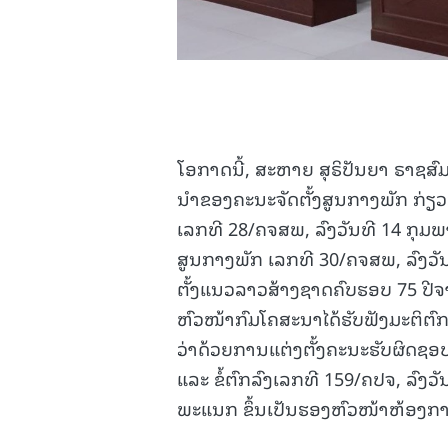
ໂອກາດນີ້, ສະຫາຍ ສຸຣິປັນຍາ ຣາຊສົ
ນໍາຂອງຄະນະຈັດຕັ້ງສູນກາງພັກ ກ່ຽ
ເລກທີ 28/ຄຈສພ, ລົງວັນທີ 14 ກຸມ
ສູນກາງພັກ ເລກທີ 30/ຄຈສພ, ລົງວັນ
ຕັ້ງແນວລາວສ້າງຊາດຄົບຮອບ 75 ປ
ຫົວໜ້າກົມໂຄສະນາໄດ້ຮັບຟັງມະຕິຕົ
ວ່າດ້ວຍການແຕ່ງຕັ້ງຄະນະຮັບຜິດຊ
ແລະ ຂໍ້ຕົກລົງເລກທີ 159/ຄປຈ, ລົງວ
ພະແນກ ຂຶ້ນເປັນຮອງຫົວໜ້າຫ້ອງກ