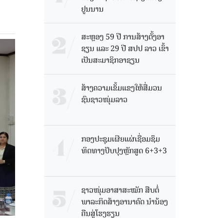
ຢູນນານ
ສະຫຼອງ 59 ປີ ການສ້າງຕັ້ງອາ
ຊຽນ ແລະ 29 ປີ ສປປ ລາວ ເຂົ້າ
ເປັນສະມາຊິກອາຊຽນ
ສ້າງຄວາມເຂັ້ມແຂງໃຫ້ສື່ມວນ
ຊົນຊາວໜຸ່ມລາວ
ກອງປະຊຸມເຜີຍແຜ່ເຊື່ອມຊຶມ
ທິດທາງປັບປຸງຫຼັກສູດ 6+3+3
ຊາວໜຸ່ມອາສາສະໝັກ ສືບຕໍ່
ພາລະກິດສ້າງອານາຄົດ ນໍານ້ອງ
ຄືນສູ່ໂຮງຮຽນ