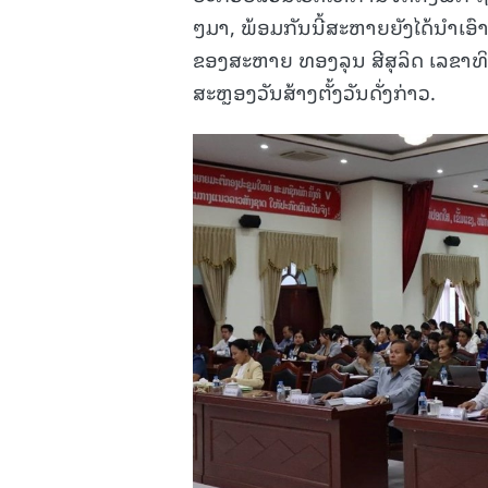
ໆມາ, ພ້ອມກັນນີ້ສະຫາຍຍັງໄດ້ນໍາເອົາ
ຂອງສະຫາຍ ທອງລຸນ ສີສຸລິດ ເລຂາທິ
ສະຫຼອງວັນສ້າງຕັ້ງວັນດັ່ງກ່າວ.