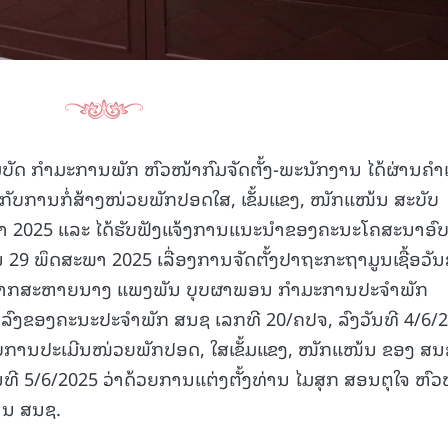
ມບັດ ກໍາມະການພັກ ຫົວໜ້າກົມຈັດຕັ້ງ-ພະນັກງານ ໄດ້ຜ່ານຄໍ
ວກັບການກໍ່ສ້າງໜ່ວຍພັກປອດໃສ, ເຂັ້ມແຂງ, ໜັກແໜ້ນ ສະບັບ
ພາ 2025 ແລະ ໄດ້ຮັບຟັງແຈ້ງການແນະນໍາຂອງຄະນະໂຄສະນາອົບ
 29 ພຶດສະພາ 2025 ເລື່ອງການຈັດຕັ້ງປາຖະກະຖາມູນເຊື້ອວັນ
ີຈາກສະຫາຍນາງ ແພງພັນ ບຸບຜາພອນ ກໍາມະການປະຈໍາພັກ
ກລົງຂອງຄະນະປະຈໍາພັກ ສນຊ ເລກທີ 20/ຄປຈ, ລົງວັນທີ 4/6/
ອບການປະເມີນໜ່ວຍພັກປອດ, ໃສເຂັ້ມແຂງ, ໜັກແໜ້ນ ຂອງ ສນ
ັນທີ 5/6/2025 ວ່າດ້ວຍການແຕ່ງຕັ້ງທ່ານ ໄມສຸກ ສອນຕຸໃຈ ຫົວ
ານ ສນຊ.