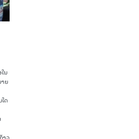
ອໃນ
ຍາຍ
ອມໃດ
ນ
ກ້າວ