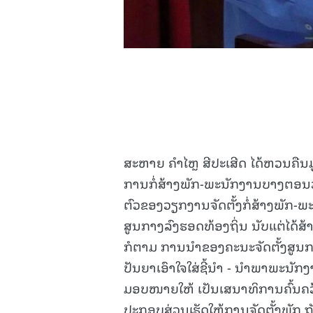
ສະຫາຍ ຄຳໄຫຼ ສີປະເສີດ ໄດ້ຫວນຄືນມ
ການກໍ່ສ້າງພັກ-ພະນັກງານບາງຕອນວ
ຕົວຂອງວຽກງານຈັດຕັ້ງກໍ່ສ້າງພັກ-ພ
ສູນກາງລົງຮອດທ້ອງຖິ່ນ ນັບແຕ່ໄດ້ສ້າ
ກໍຕາມ ການນໍາຂອງຄະນະຈັດຕັ້ງສູນກ
ປັນຍາເອົາໃຈໃສ່ຊີ້ນຳ - ນຳພາພະນ
ມອບໜາຍໃຫ້ ເປັນເສນາທິການຄົ້ນຄວ
ປະກອບສ່ວນເຮັດໃຫ້ການຈັດຕັ້ງພັກ 