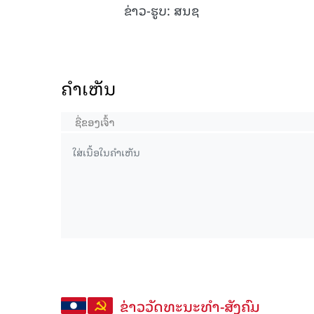
ຂ່າວ-ຮູບ: ສນຊ
ຄໍາເຫັນ
ຂ່າວວັດທະນະທຳ-ສັງຄົມ