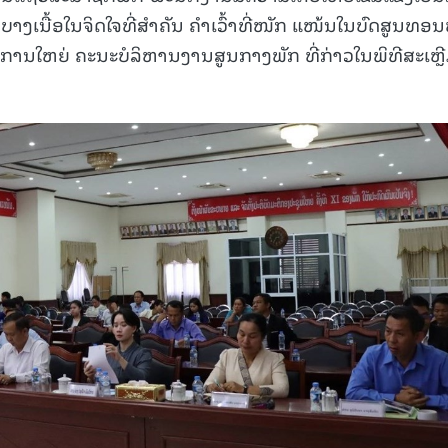
ບາງເນື້ອໃນຈິດໃຈທີ່ສໍາຄັນ ຄໍາເວົ້າທີ່ໜັກ ແໜ້ນໃນບົດສູນທອນ
ການໃຫຍ່ ຄະນະບໍລິຫານງານສູນກາງພັກ ທີ່ກ່າວໃນພິທີສະເຫຼ