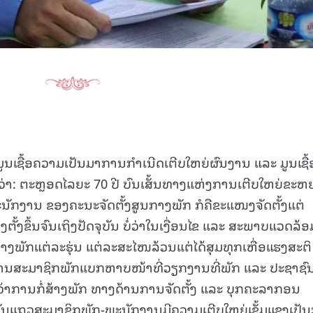
ູນເຊື້ອຄວາມເປັນມາການກໍາເນີດເຕີບໃຫຍ່ຜົນງານ ແລະ ມູນເຊື້
່າ: ຕະຫຼອດໄລຍະ 70 ປີ ບົນເສັ້ນທາງແຫ່ງການເຕີບໃຫຍ່ຂະຫ
ະນັກງານ ຂອງຄະນະຈັດຕັ້ງສູນກາງພັກ ກໍຄືຂະແໜງຈັດຕັ້ງແຕ່
ງຕັ້ງຂຶ້ນຈົນເຖິງປັດຈຸບັນ ບໍ່ວ່າໃນເງື່ອນໄຂ ແລະ ສະພາບແວດລ້
າງພັກແຕ່ລະຮຸ່ນ ແຕ່ລະສະໄໜລ້ວນແຕ່ໄດ້ສຸມທຸກເຫື່ອແຮງສະຕິ
ັກງານສະມາຊິກພັກແບກຫາບໜ້າທີ່ວຽກງານທີ່ພັກ ແລະ ປະຊາຊົ
້າການກໍ່ສ້າງພັກ ທາງດ້ານການຈັດຕັ້ງ ແລະ ບຸກຄະລາກອນ
ຖັນແຖວສະມາຊິກພັກ-ພະນັກງານມີຄວາມເຕີບໃຫຍ່ເຂັ້ມແຂງເປັນ