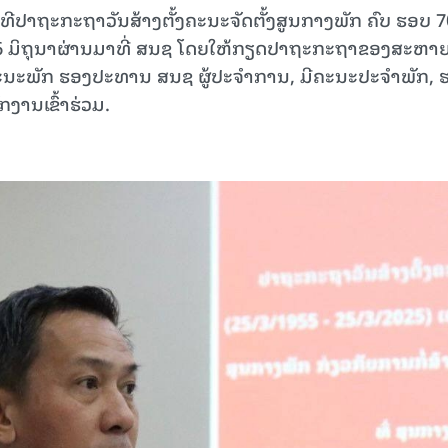
ປາຖະກະຖາວັນສ້າງຕັ້ງຄະນະຈັດຕັ້ງສູນກາງພັກ ຄົບ ຮອບ 70
ັນທີ 6 ມິຖຸນາຜ່ານມາທີ່ ສນຊ ໂດຍໃຫ້ກຽດປາຖະກະຖາຂອງສະຫາ
ະນະພັກ ຮອງປະທານ ສນຊ ຜູ້ປະຈຳການ, ມີຄະນະປະຈໍາພັກ, 
ານເຂົ້າຮ່ວມ.