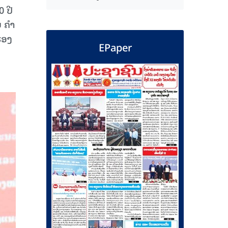
 ປີ
ຍ ຄຳ
ຮອງ
EPaper