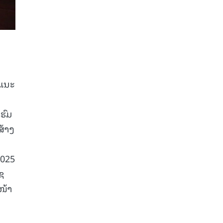
າແນະ
ຮົມ
ສ້າງ
2025
ຊ
ໜ້າ