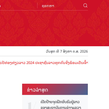
n
ວັນສຸກ ທີ 7 ສິງຫາ ຄ.ສ. 2026
ວລາວ 2024 ປະຊາຊົນລາວທຸກຄົນຈົ່ງພ້ອມເປັນເຈົ້າພາບທີ່ດີ ຕ້ອນຮັບນັກທ່ອ
ຂ່າວ​ລ່າ​ສຸດ
ເປີດປ້າຍຈຸດຝຶກອົບຮົມຢູ່ລາວ
ຂອງສະຖາບັນການຊ່າງແຂວງ