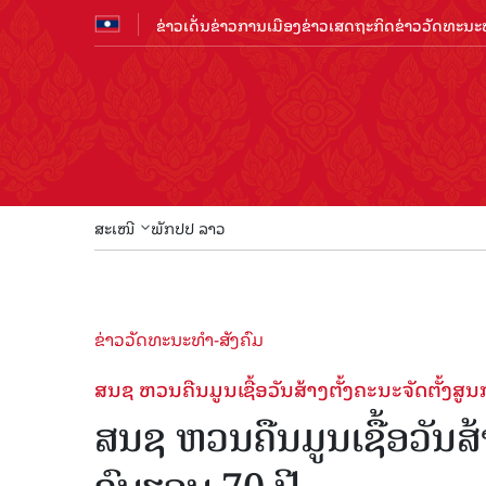
ຂ່າວເດັ່ນ
ຂ່າວການເມືອງ
ຂ່າວເສດຖະກິດ
ຂ່າວວັດທະນະທ
ສະເໜີ
ພັກປປ ລາວ
ຂ່າວວັດທະນະທຳ-ສັງຄົມ
ສນຊ ຫວນຄືນມູນເຊື້ອວັນສ້າງຕັ້ງຄະນະຈັດຕັ້ງສູ
ສນຊ ຫວນຄືນມູນເຊື້ອວັນສ້