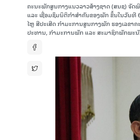
ຄະນະພັກສູນກາງແນວລາວສ້າງຊາດ (ສນຊ) ຈັດພິທີ
ແລະ ເຊື່ອມຊຶມນິຕິກໍາສໍາຄັນຂອງພັກ ຂຶ້ນໃນວ
ໄຫຼ ສີປະເສີດ ກຳມະການສູນກາງພັກ ຮອງເລຂາຄ
ປະທານ, ກໍາມະການພັກ ແລະ ສະມາຊິກພັກພະນັກງ