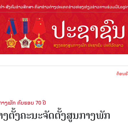
ຳ-ສັງຄົມ
ຂ່າວສືກສາ-ກິລາ
ຂ່າວຕ່າງປະເທດ
ຂ່າວທ່ອງທ່ຽວ
ຂ່າວການຮ່ວມມື
Logi
ຕ້ອນຮັບປີທ່ອງທ່ຽ
ນກາງພັກ ຄົບຮອບ 70 ປີ
າງຕັ້ງຄະນະຈັດຕັ້ງສູນກາງພັກ