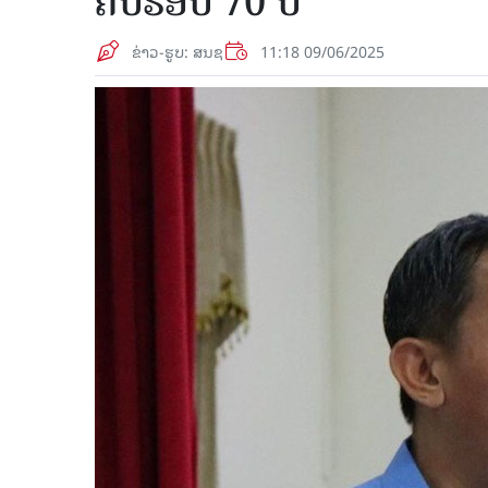
ຄົບຮອບ 70 ປີ
ຂ່າວ-ຮູບ: ສນຊ
11:18 09/06/2025