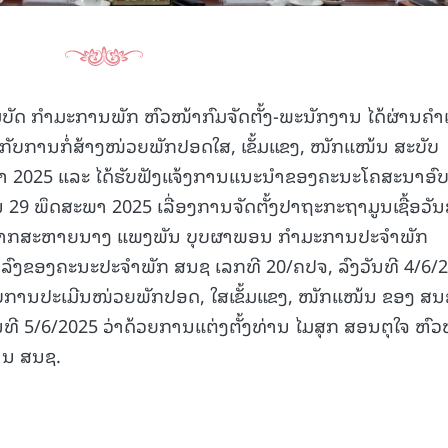
ມບັດ ກໍາມະການພັກ ຫົວໜ້າກົມຈັດຕັ້ງ-ພະນັກງານ ໄດ້ຜ່ານຄໍ
ວກັບການກໍ່ສ້າງໜ່ວຍພັກປອດໃສ, ເຂັ້ມແຂງ, ໜັກແໜ້ນ ສະບັບ
ພາ 2025 ແລະ ໄດ້ຮັບຟັງແຈ້ງການແນະນໍາຂອງຄະນະໂຄສະນາອົບ
 29 ພຶດສະພາ 2025 ເລື່ອງການຈັດຕັ້ງປາຖະກະຖາມູນເຊື້ອວັນ
ີຈາກສະຫາຍນາງ ແພງພັນ ບຸບຜາພອນ ກໍາມະການປະຈໍາພັກ
ກລົງຂອງຄະນະປະຈໍາພັກ ສນຊ ເລກທີ 20/ຄປຈ, ລົງວັນທີ 4/6/
ອບການປະເມີນໜ່ວຍພັກປອດ, ໃສເຂັ້ມແຂງ, ໜັກແໜ້ນ ຂອງ ສນ
ັນທີ 5/6/2025 ວ່າດ້ວຍການແຕ່ງຕັ້ງທ່ານ ໄມສຸກ ສອນຕຸໃຈ ຫົວ
ານ ສນຊ.