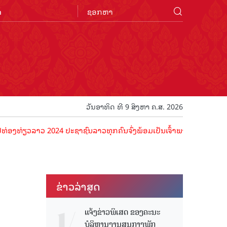
n
ວັນອາທິດ ທີ 9 ສິງຫາ ຄ.ສ. 2026
າວ 2024 ປະຊາຊົນລາວທຸກຄົນຈົ່ງພ້ອມເປັນເຈົ້າພາບທີ່ດີ ຕ້ອນຮັບນັກທ່ອງທ່
ຂ່າວ​ລ່າ​ສຸດ
ແຈ້ງຂ່າວພິເສດ ຂອງຄະນະ
ບໍລິຫານງານສູນກາງພັກ