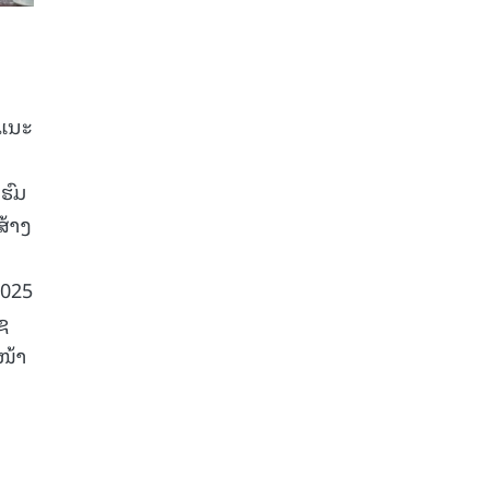
າແນະ
ຮົມ
ສ້າງ
2025
ຊ
ໜ້າ