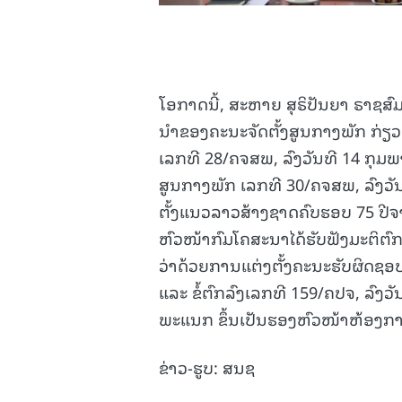
ໂອກາດນີ້, ສະຫາຍ ສຸຣິປັນຍາ ຣາຊສົ
ນໍາຂອງຄະນະຈັດຕັ້ງສູນກາງພັກ ກ່ຽ
ເລກທີ 28/ຄຈສພ, ລົງວັນທີ 14 ກຸມ
ສູນກາງພັກ ເລກທີ 30/ຄຈສພ, ລົງວັນ
ຕັ້ງແນວລາວສ້າງຊາດຄົບຮອບ 75 ປ
ຫົວໜ້າກົມໂຄສະນາໄດ້ຮັບຟັງມະຕິຕົ
ວ່າດ້ວຍການແຕ່ງຕັ້ງຄະນະຮັບຜິດຊ
ແລະ ຂໍ້ຕົກລົງເລກທີ 159/ຄປຈ, ລົງວ
ພະແນກ ຂຶ້ນເປັນຮອງຫົວໜ້າຫ້ອງກ
ຂ່າວ-ຮູບ: ສນຊ