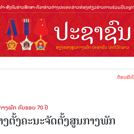
ຳ-ສັງຄົມ
ຂ່າວສືກສາ-ກິລາ
ຂ່າວຕ່າງປະເທດ
ຂ່າວທ່ອງທ່ຽວ
ຂ່າວການຮ່ວມມື
Logi
ຕ້ອນຮັບປີທ່ອງທ່ຽວລ
ນກາງພັກ ຄົບຮອບ 70 ປີ
າງຕັ້ງຄະນະຈັດຕັ້ງສູນກາງພັກ