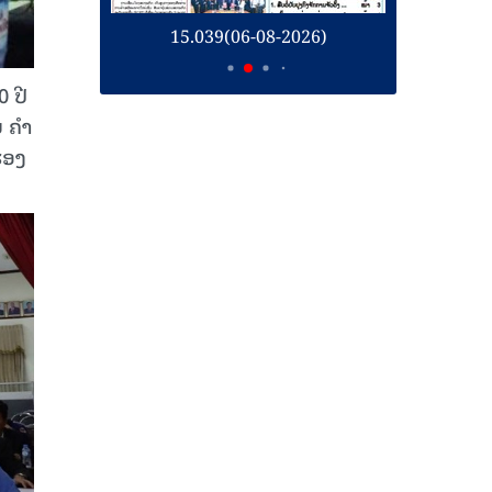
26)
15.039(06-08-2026)
1
 ປີ
ຍ ຄຳ
ຮອງ