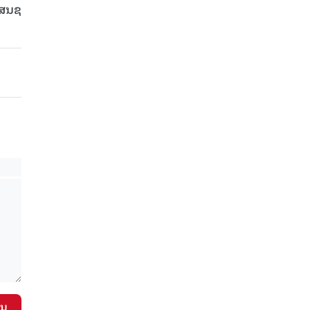
 ສນຊ
ັນ