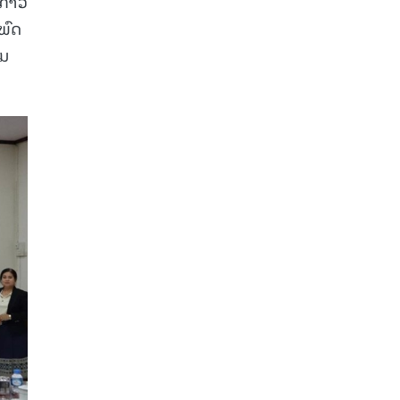
ກ້າວ
ພົດ
ີມ