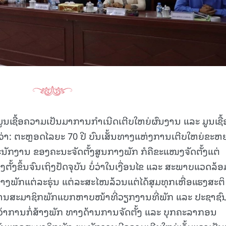
ູນເຊື້ອຄວາມເປັນມາການກໍາເນີດເຕີບໃຫຍ່ຜົນງານ ແລະ ມູນເຊື້
່າ: ຕະຫຼອດໄລຍະ 70 ປີ ບົນເສັ້ນທາງແຫ່ງການເຕີບໃຫຍ່ຂະຫ
ະນັກງານ ຂອງຄະນະຈັດຕັ້ງສູນກາງພັກ ກໍຄືຂະແໜງຈັດຕັ້ງແຕ່
ງຕັ້ງຂຶ້ນຈົນເຖິງປັດຈຸບັນ ບໍ່ວ່າໃນເງື່ອນໄຂ ແລະ ສະພາບແວດລ້
າງພັກແຕ່ລະຮຸ່ນ ແຕ່ລະສະໄໜລ້ວນແຕ່ໄດ້ສຸມທຸກເຫື່ອແຮງສະຕິ
ັກງານສະມາຊິກພັກແບກຫາບໜ້າທີ່ວຽກງານທີ່ພັກ ແລະ ປະຊາຊົ
້າການກໍ່ສ້າງພັກ ທາງດ້ານການຈັດຕັ້ງ ແລະ ບຸກຄະລາກອນ