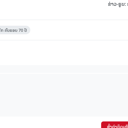
ຂ່າວ-ຮູບ:
ັກ ຄົບຮອບ 70 ປີ
ສົ່ງຄໍາຄິດເຫ