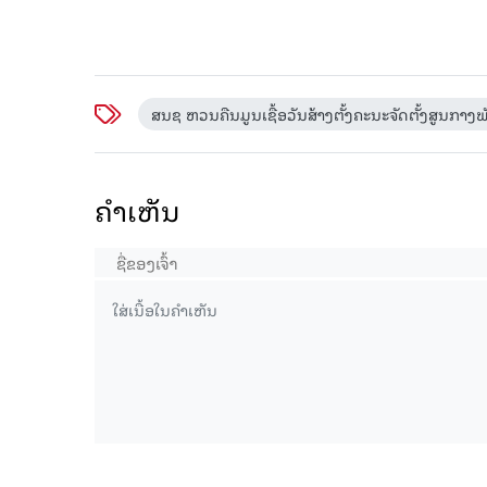
ສນຊ ຫວນຄືນມູນເຊື້ອວັນສ້າງຕັ້ງຄະນະຈັດຕັ້ງສູນກາງພ
ຄໍາເຫັນ