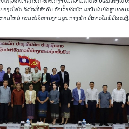
ຖັນແຖວສະມາຊິກພັກ-ພະນັກງານມີຄວາມເຕີບໃຫຍ່ເຂັ້ມແຂງເປັນ
ບາງເນື້ອໃນຈິດໃຈທີ່ສໍາຄັນ ຄໍາເວົ້າທີ່ໜັກ ແໜ້ນໃນບົດສູນທອນ
ການໃຫຍ່ ຄະນະບໍລິຫານງານສູນກາງພັກ ທີ່ກ່າວໃນພິທີສະເຫຼ