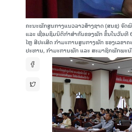
ຄະນະພັກສູນກາງແນວລາວສ້າງຊາດ (ສນຊ) ຈັດພິທີ
ແລະ ເຊື່ອມຊຶມນິຕິກໍາສໍາຄັນຂອງພັກ ຂຶ້ນໃນວ
ໄຫຼ ສີປະເສີດ ກຳມະການສູນກາງພັກ ຮອງເລຂາຄ
ປະທານ, ກໍາມະການພັກ ແລະ ສະມາຊິກພັກພະນັກງ