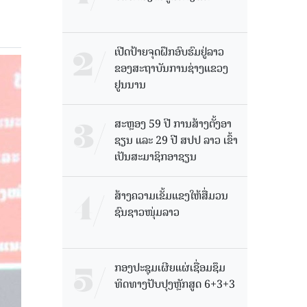
ເປີດປ້າຍຈຸດຝຶກອົບຮົມຢູ່ລາວ
ຂອງສະຖາບັນການຊ່າງແຂວງ
ຢູນນານ
ສະຫຼອງ 59 ປີ ການສ້າງຕັ້ງອາ
ຊຽນ ແລະ 29 ປີ ສປປ ລາວ ເຂົ້າ
ເປັນສະມາຊິກອາຊຽນ
ສ້າງຄວາມເຂັ້ມແຂງໃຫ້ສື່ມວນ
ຊົນຊາວໜຸ່ມລາວ
ກອງປະຊຸມເຜີຍແຜ່ເຊື່ອມຊຶມ
ທິດທາງປັບປຸງຫຼັກສູດ 6+3+3