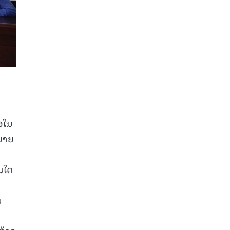
ອໃນ
ຍາຍ
ອມໃດ
ນ