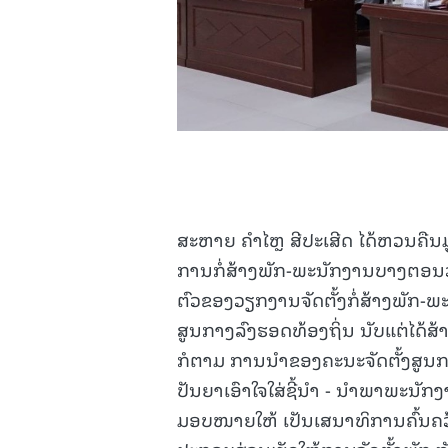
ສະຫາຍ ຄຳໄຫຼ ສີປະເສີດ ໄດ້ຫວນຄືນມ
ການກໍ່ສ້າງພັກ-ພະນັກງານບາງຕອນວ
ຕົວຂອງວຽກງານຈັດຕັ້ງກໍ່ສ້າງພັກ-ພ
ສູນກາງລົງຮອດທ້ອງຖິ່ນ ນັບແຕ່ໄດ້ສ້າ
ກໍຕາມ ການນໍາຂອງຄະນະຈັດຕັ້ງສູນກ
ປັນຍາເອົາໃຈໃສ່ຊີ້ນຳ - ນຳພາພະນ
ມອບໜາຍໃຫ້ ເປັນເສນາທິການຄົ້ນຄວ