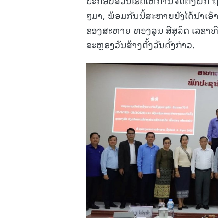
ປະກອບສ່ວນເຮັດໃຫ້ການຈັດຕັ້ງພັກ 
ໆມາ, ພ້ອມກັນນີ້ສະຫາຍຍັງໄດ້ນໍາເອົາ
ຂອງສະຫາຍ ທອງລຸນ ສີສຸລິດ ເລຂາທິ
ສະຫຼອງວັນສ້າງຕັ້ງວັນດັ່ງກ່າວ.