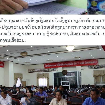
15.040(07-08-20
ປາຖະກະຖາວັນສ້າງຕັ້ງຄະນະຈັດຕັ້ງສູນກາງພັກ ຄົບ ຮອບ 70
ັນທີ 6 ມິຖຸນາຜ່ານມາທີ່ ສນຊ ໂດຍໃຫ້ກຽດປາຖະກະຖາຂອງສະຫາ
ະນະພັກ ຮອງປະທານ ສນຊ ຜູ້ປະຈຳການ, ມີຄະນະປະຈໍາພັກ, 
ານເຂົ້າຮ່ວມ.