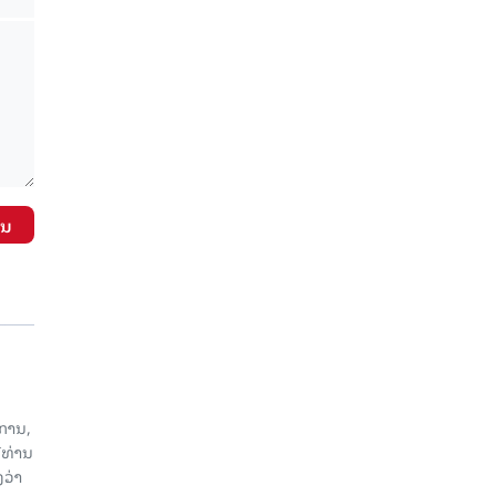
ັນ
ການ,
ີທ່ານ
ວ່າ