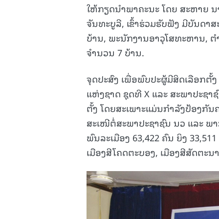
ໃຫ້ກຽດນໍາພາຄະນະ ໂດຍ ສະຫາຍ ນາງ
ຈັນທະບູລີ, ເຂົ້າຮ່ວມຮັບຟັງ ມີບັ
ບ້ານ, ພະນັກງານອາວຸໂສທະຫານ, ຕໍາຫ
ຈໍານວນ 7 ບ້ານ.
ຈຸດປະສົງ ເພື່ອພົບປະຜູ້ມີສິດເລືອກຕ
ແຫ່ງຊາດ ຊຸດທີ X ແລະ ສະພາປະຊາຊົນ ນ
ຕັ້ງ ໂດຍສະເພາະແມ່ນກໍາລັງປ້ອງກັ
ສະເໜີຕໍ່ສະພາປະຊາຊົນ ນວ ແລະ ພາກສ
ພົນລະເມືອງ 63,422 ຄົນ ຍິງ 33,511
ເມືອງສີໂຄດຕະບອງ, ເມືອງສີສັດຕະນາ