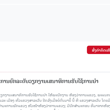
ສົ່ງຄໍາຄິດເຫ
ັດການຍົກລະດັບວຽກງານເສນາທິການຮັບໃຊ້ການນໍາ
ັບວຽກງານເສນາທິການຮັບໃຊ້ການນໍາ ໃຫ້ພະນັກງານ ຫ້ອງວ່າການແຂວງ, ພະແນກ
 ເມືອງ ທົ່ວແຂວງສາລະວັນ ປິດລົງເມື່ອ​ບໍ່​ດົນ​ມາ​ນີ້ ນີ້ ທີ່ ແຂວງສາລະວັນ ໂດຍ​ມ
ກຳມະການພັກແຂວງ ຫົວໜ້າຫ້ອງວ່າການແຂວງ; ມີນັກສຳມະກອນ ທີ່ມາຈາກຫ້ອງ