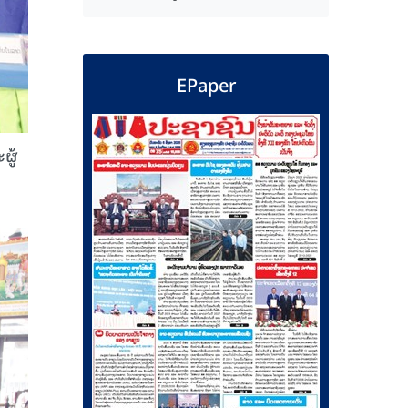
EPaper
ຜູ້