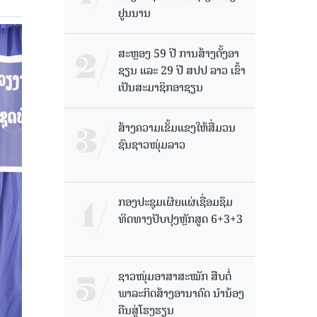
ຢູນນານ
ສະຫຼອງ 59 ປີ ການສ້າງຕັ້ງອາ
ຊຽນ ແລະ 29 ປີ ສປປ ລາວ ເຂົ້າ
ເປັນສະມາຊິກອາຊຽນ
ສ້າງຄວາມເຂັ້ມແຂງໃຫ້ສື່ມວນ
ຊົນຊາວໜຸ່ມລາວ
ກອງປະຊຸມເຜີຍແຜ່ເຊື່ອມຊຶມ
ທິດທາງປັບປຸງຫຼັກສູດ 6+3+3
ຊາວໜຸ່ມອາສາສະໝັກ ສືບຕໍ່
ພາລະກິດສ້າງອານາຄົດ ນໍານ້ອງ
ຄືນສູ່ໂຮງຮຽນ