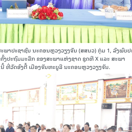
າປະຊາຊົນ ນະຄອນຫຼວງວຽງຈັນ (ສສນວ) ກຸ່ມ 1, ລົງພົບປະ
ຊຸມຄັ້ງປະຖົມມະລືກ ຂອງສະພາແຫ່ງຊາດ ຊຸດທີ X ແລະ ສະພາ
ີ້ ທີ່ວັດອົງຕື້ ເມືອງຈັນທະບູລີ ນະຄອນຫຼວງວຽງຈັນ.