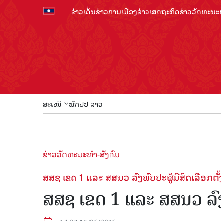
ຂ່າວເດັ່ນ
ຂ່າວການເມືອງ
ຂ່າວເສດຖະກິດ
ຂ່າວວັດທະນະທ
ສະເໜີ
ພັກປປ ລາວ
ຂ່າວວັດທະນະທຳ-ສັງຄົມ
ສສຊ ເຂດ 1 ແລະ ສສນວ ລົງພົບປະຜູ້ມີສິດເລືອກຕັ້
ສສຊ ເຂດ 1 ແລະ ສສນວ ລົງພ