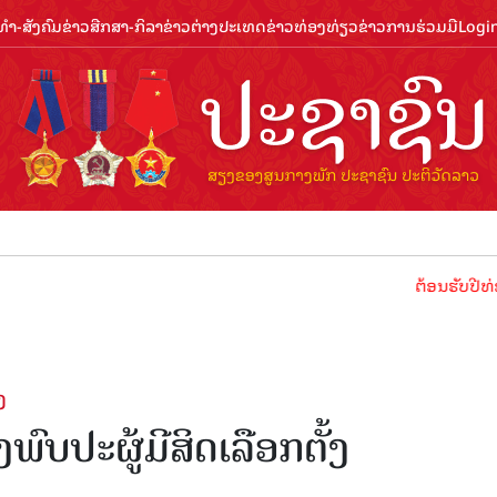
ຳ-ສັງຄົມ
ຂ່າວສືກສາ-ກິລາ
ຂ່າວຕ່າງປະເທດ
ຂ່າວທ່ອງທ່ຽວ
ຂ່າວການຮ່ວມມື
Logi
ຕ້ອນຮັບປີທ່ອງທ່ຽວລາວ 
ງ
ົບປະຜູ້ມີສິດເລືອກຕັ້ງ