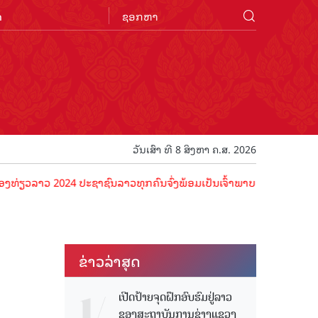
n
ວັນເສົາ ທີ 8 ສິງຫາ ຄ.ສ. 2026
2024 ປະຊາຊົນລາວທຸກຄົນຈົ່ງພ້ອມເປັນເຈົ້າພາບທີ່ດີ ຕ້ອນຮັບນັກທ່ອງທ່ຽວດ
ຂ່າວ​ລ່າ​ສຸດ
ເປີດປ້າຍຈຸດຝຶກອົບຮົມຢູ່ລາວ
ຂອງສະຖາບັນການຊ່າງແຂວງ