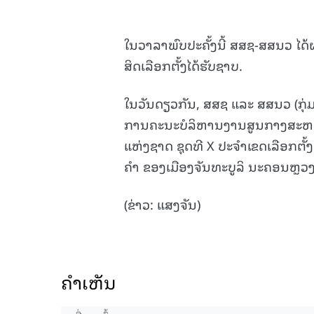
ໃນວາລາພົບປະຄັ້ງນີ້ ສສຊ-ສສນວ ໄດ້ຜ
ສິດເລືອກຕັ້ງໄດ້ຮັບຊາບ.
ໃນວັນດຽວກັນ, ສສຊ ແລະ ສສນວ (ກຸ່ມ
ການຄະນະບໍລິຫານງານສູນກາງສະຫະພ
ແຫ່ງຊາດ ຊຸດທີ X ປະຈໍາເຂດເລືອກຕັ້ງທີ
ຄໍາ ຂອງເມືອງຈັນທະບູລິ ນະຄອນຫຼວງວ
(ຂ່າວ: ແສງຈັນ)
ຄໍາເຫັນ