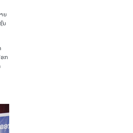
ນາຍ
ຊົນ
າ
ລືອກ
າ
ບ