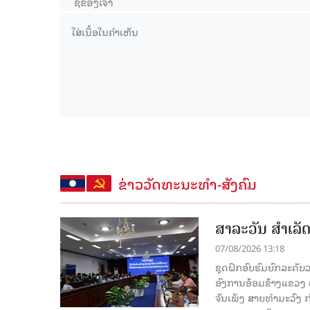
ຂ່າວວັດທະນະທຳ-ສັງຄົມ
ສາລະວັນ ສໍາເລ
07/08/2026 13:18
ຊຸດຝຶກອົບຮົມຍົກລະດ
ອົງການອ້ອມຂ້າງແຂວງ ແລະ
ຈັນເພັງ ສາຍທຳມະວົງ 