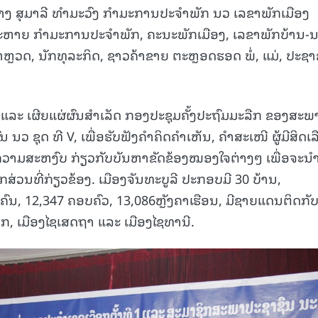
 ສຸມາລີ ທໍາມະວົງ ກໍາມະການປະຈໍາພັກ ນວ ເລຂາພັກເມືອງ
ນດາສະຫາຍ ກໍາມະການປະຈໍາພັກ, ຄະນະພັກເມືອງ, ເລຂາພັກບ້ານ-
ຼວດ, ນັກທຸລະກິດ, ຊາວຄ້າຂາຍ ຕະຫຼອດຮອດ ພໍ່, ແມ່, ປະຊາ
ັ້ງ ແລະ ເຜີຍແຜ່ຜົນສໍາເລັດ ກອງປະຊຸມຄັ້ງປະຖົມມະລືກ ຂອງສະພ
ວ ຊຸດ ທີ V, ເພື່ອຮັບຟັງຄໍາຄິດຄໍາເຫັນ, ຄໍາສະເໜີ ຜູ້ມີສິດເ
ນຄວາມສະຫງົບ ກ່ຽວກັບບັນຫາຂັດຂ້ອງໝອງໃຈຕ່າງໆ ເພື່ອຈະນໍ
່ວນທີ່ກ່ຽວຂ້ອງ. ເມືອງຈັນທະບູລີ ປະກອບມີ 30 ບ້ານ,
 ຄົນ, 12,347 ຄອບຄົວ, 13,086ຫຼັງຄາເຮືອນ, ມີຊາຍແດນຕິດກັ
ກ, ເມືອງໄຊເສດຖາ ແລະ ເມືອງໄຊທານີ.