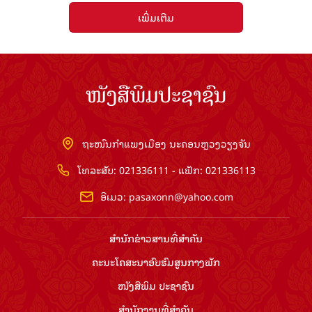
ເພີ່ມເຕີມ
ໜັງສືພິມປະຊາຊົນ
ຖະໜົນກຳແພງເມືອງ ນະຄອນຫຼວງວຽງຈັນ
ໂທລະສັບ: 021336111 - ແຟັກ: 021336113
ອີເມວ:
pasaxonn@yahoo.com
ສຳ​ນັກ​ຂ່າວ​ສານ​ທີ່​ສຳ​ຄັນ​
ຄະນະໂຄສະນາອົບຮົມ​ສູນ​ກາງ​ພັກ
ໜັງສືພິມ ປະ​ຊາ​ຊົນ
ສຳ​ນັກ​ງານ​ທີ່​ສຳ​ຄັນ