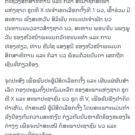
ກະຊວງສຶກສາທິການ ແລະ ກິລາ ສະມາຊິກສະພາ
ແຫ່ງຊາດ ຊຸດທີ X ປະຈໍາເຂດເລືອກຕັ້ງທີ 1 ນວ, ເຂົ້າຮ່ວມ ມີ
ສະຫາຍ ພົງສະຫວັນ ສິລິພັນ ຄະນະປະຈໍາພັກ ນວ
ປະທານແນວລາວສ້າງຊາດ ນວ, ສະຫາຍ ພອນຈັນ ແພງພູ
ວັນ ຮອງຫົວໜ້າພະແນກວັດທະນະທໍາ ແລະ ການ
ທ່ອງທ່ຽວ, ທ່ານ ຂັນໄຊ ແສງສຸນີ ຮອງຫົວໜ້າພະແນກ
ສຶກສາທິການ ແລະ ກິລາ ນວ ພ້ອມດ້ວຍບັນດາ ແຂກຖືກ
ເຊີນທີ່ກ່ຽວຂ້ອງ.
ຈຸດປະສົງ ເພື່ອພົບປະຜູ້ມີສິດເລືອກຕັ້ງ ແລະ ເຜີຍແຜ່ຜົນສໍາ
ເລັດ ກອງປະຊຸມຄັ້ງປະຖົມມະລືກ ຂອງສະພາແຫ່ງຊາດ ຊຸດ
ທີ X ແລະ ສະພາປະຊາຊົນ ນວ ຊຸດ ທີ V, ເພື່ອຮັບຟັງຄໍາຄິດ
ຄໍາເຫັນ, ຄໍາສະເໜີ ຜູ້ມີສິດເລືອກຕັ້ງ ໂດຍສະເພາະແມ່ນກໍາ
ລັງປ້ອງກັນຄວາມສະຫງົບ ກ່ຽວກັບບັນຫາຂັດຂ້ອງໝອງໃຈ
ຕ່າງໆ ເພື່ອຈະນໍາສະເໜີ ຕໍ່ສະພາປະຊາຊົນ ນວ ແລະ
ພາກສ່ວນທີ່ກ່ຽວຂ້ອງ.