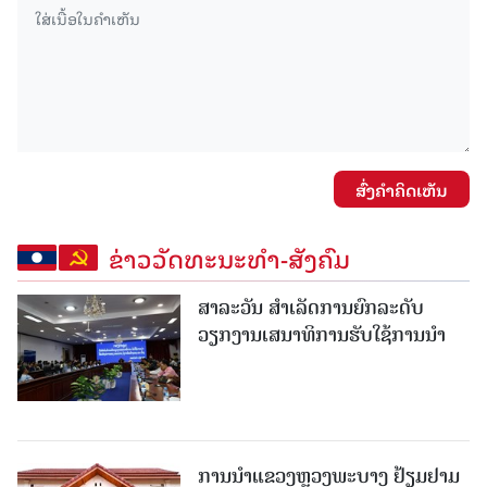
ສົ່ງຄໍາຄິດເຫັນ
ຂ່າວວັດທະນະທຳ-ສັງຄົມ
ສາລະວັນ ສໍາເລັດການຍົກລະດັບ
ວຽກງານເສນາທິການຮັບໃຊ້ການນໍາ
ການນຳແຂວງຫຼວງພະບາງ ຢ້ຽມ​ຢາມ