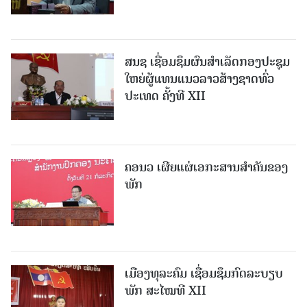
ສນຊ ເຊື່ອມຊຶມຜົນສໍາເລັດກອງປະຊຸມ
ໃຫຍ່ຜູ້ແທນແນວລາວສ້າງຊາດທົ່ວ
ປະເທດ ຄັ້ງທີ XII
ຄອນວ ເຜີຍແຜ່ເອກະສານສໍາຄັນຂອງ
ພັກ
ເມືອງທຸລະຄົມ ເຊື່ອມຊຶມກົດລະບຽບ
ພັກ ສະໄໝທີ XII