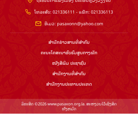
ໂທລະສັບ: 021336111 - ແຟັກ: 021336113
ອີເມວ:
pasaxonn@yahoo.com
ສຳ​ນັກ​ຂ່າວ​ສານ​ທີ່​ສຳ​ຄັນ​
ຄະນະໂຄສະນາອົບຮົມ​ສູນ​ກາງ​ພັກ
ໜັງສືພິມ ປະ​ຊາ​ຊົນ
ສຳ​ນັກ​ງານ​ທີ່​ສຳ​ຄັນ
ສຳ​ນັກ​ງານ​ປະ​ທານ​ປະ​ເທດ
ລິຂະສິດ ©2026 www.pasaxon.org.la. ສະຫງວນໄວ້ເຊິງສິດ
ທັງຫມົດ