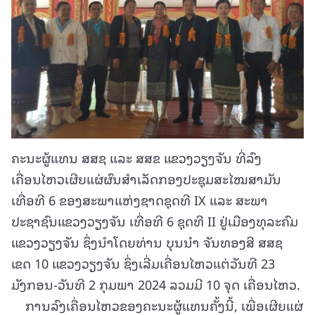
ຄະນະຜູ້ແທນ ສສຊ ແລະ ສສຂ ແຂວງວຽງຈັນ ທີ່ລົງ
ເຄື່ອນໄຫວເຜີຍແຜ່ຜົນສໍາເລັດກອງປະຊຸມສະໄໝສາມັນ
ເທື່ອທີ 6 ຂອງສະພາແຫ່ງຊາດຊຸດທີ IX ແລະ ສະພາ
ປະຊາຊົນແຂວງວຽງຈັນ ເທື່ອທີ 6 ຊຸດທີ II ຢູ່ເມືອງທຸລະຄົມ
ແຂວງວຽງຈັນ ຊຶ່ງນໍາໂດຍທ່ານ ບຸນນໍາ ຈັນທອງສີ ສສຊ
ເຂດ 10 ແຂວງວຽງຈັນ ຊຶ່ງເລີ່ມເຄື່ອນໄຫວແຕ່ວັນທີ 23
ມັງກອນ-ວັນທີ 2 ກຸມພາ 2024 ລວມມີ 10 ຈຸດ ເຄື່ອນໄຫວ.
ການລົງເຄື່ອນໄຫວຂອງຄະນະຜູ້ແທນຄັ້ງນີ້, ເພື່ອເຜີຍແຜ່