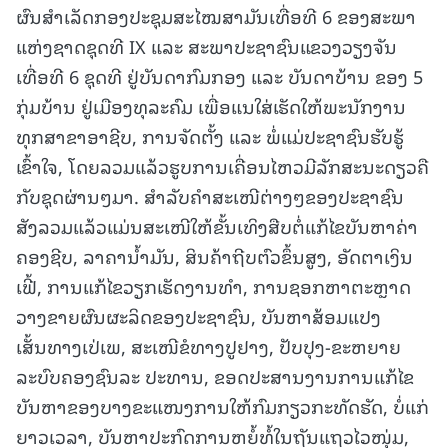
ຜົນສໍາເລັດກອງປະຊຸມສະໄໝສາມັນເທື່ອທີ 6 ຂອງສະພາ
ແຫ່ງຊາດຊຸດທີ IX ແລະ ສະພາປະຊາຊົນແຂວງວຽງຈັນ
ເທື່ອທີ 6 ຊຸດທີ ຢູ່ບັນດາກົມກອງ ແລະ ບັນດາບ້ານ ຂອງ 5
ກຸ່ມບ້ານ ຢູ່ເມືອງທຸລະຄົມ ເພື່ອແນໃສ່ເຮັດໃຫ້ພະນັກງານ
ທຸກສາຂາອາຊີບ, ການຈັດຕັ້ງ ແລະ ພໍ່ແມ່ປະຊາຊົນຮັບຮູ້
ເຂົ້າໃຈ, ໂດຍລວມແລ້ວຮູບການເຄື່ອນໄຫວມີລັກສະນະດຽວຄື
ກັບຊຸດຜ່ານໆມາ. ສໍາລັບຄໍາສະເໜີຕ່າງໆຂອງປະຊາຊົນ
ສັງລວມແລ້ວແມ່ນສະເໜີໃຫ້ຂັ້ນເທິງສືບຕໍ່ແກ້ໄຂບັນຫາຄ່າ
ຄອງຊີບ, ລາຄານໍ້າມັນ, ສິນຄ້າຖີບຕົວຂຶ້ນສູງ, ອັດຕາເງິນ
ເຟີ້, ການແກ້ໄຂວຽກເຮັດງານທໍາ, ການຊອກຫາຕະຫຼາດ
ວາງຂາຍຜົນຜະລິດຂອງປະຊາຊົນ, ບັນຫາສ້ອມແປງ
ເສັ້ນທາງເປ່ເພ, ສະເໜີຂໍທາງປູຢາງ, ປັບປຸງ-ຂະຫຍາຍ
ລະບົບຄອງຊົນລະ ປະທານ, ຂອດປະສານງານການແກ້ໄຂ
ບັນຫາຂອງບາງຂະແໜງການໃຫ້ກົມກຽວກະທັດຮັດ, ບໍ່ແກ່
ຍາວເວລາ, ບັນຫາປະກົດການຫຍໍ້ທໍ້ໃນຖັນແຖວໄວໜຸ່ມ,