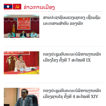
ຂ່າວການເມືອງ
ສານປະຊາຊົນແຂວງເຊກອງ ເຊື່ອມຊຶມ
ເອະກສານສໍາຄັນ ຂອງພັກ
ກອງປະຊຸມຄົບຄະນະບໍລິຫານງານພັກ
ເມືອງໂຂງ ຄັ້ງທີ 7 ສະໄໝທີ IX
ກອງປະຊຸມຄົບຄະນະບໍລິຫານງານພັກ
ເມືອງຊານ​ໄຊ ຄັ້ງທີ 4 ສະໄໝທີ XIV