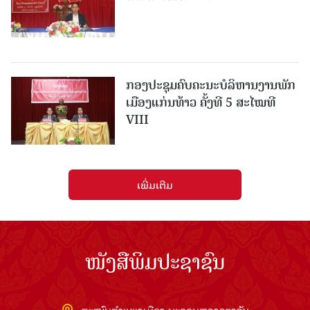
ກອງປະຊຸມຄົບຄະນະບໍລິຫານງານພັກ
ເມືອງແກ່ນ​ທ້າວ ຄັ້ງທີ 5 ສະໄໝທີ
VIII
ເພີ່ມເຕີມ
ໜັງສືພິມປະຊາຊົນ
ຖະໜົນກຳແພງເມືອງ ນະຄອນຫຼວງວຽງຈັນ