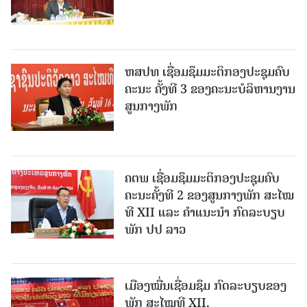
ຫສປທ ເຊື່ອມຊຶມມະຕິກອງປະຊຸມຄົບ
ຄະນະ ຄັ້ງທີ 3 ຂອງຄະນະບໍລິຫານງານ
ສູນກາງພັກ
ຄຕພ ເຊື່ອມຊຶມມະຕິກອງປະຊຸມຄົບ
ຄະນະຄັ້ງທີ 2 ຂອງສູນກາງພັກ ສະໄໝ
ທີ XII ແລະ ຄໍາແນະນໍາ ກົດລະບຽບ
ພັກ ປປ ລາວ
ເມືອງ​ໝື່ນເຊື່ອມຊຶມ ກົດລະບຽບຂອງ
ພັກ ສະໄໝທີ XII.