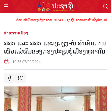
ຕ້ອນຮັບປີທ່ອງທ່ຽວລາວ 2024 ປະຊາຊົນລາວທຸກຄົນຈົ່ງພ້ອມເປັນເຈົ້າ
ຂ່າວການເມືອງ
ສສຊ ແລະ ສສຂ ແຂວງວຽງຈັນ ສໍາເລັດການ
ເຜີຍແຜ່ຜົນຂອງກອງປະຊຸມຢູ່ເມືອງທຸລະຄົມ
10:35 07/02/2024