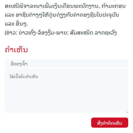
ສະເໜີພິຈາລະນາເພີ່ມເງິນເດືອນພະນັກງານ, ກໍາມະກອນ
ແລະ ອາຊີບຕ່າງໆໃຫ້ດຸ່ນດ່ຽງກັບຄ່າຄອງຊີບໃນປະຈຸບັນ
ແລະ ອື່ນໆ.
(ຂ່າວ: ບ່າວທົ່ງ-ລ້ອງງື່ມ-ພາບ: ສົມສະໜິດ ລາດຊະວົງ
ຄໍາເຫັນ
ສົ່ງຄໍາຄິດເຫັນ