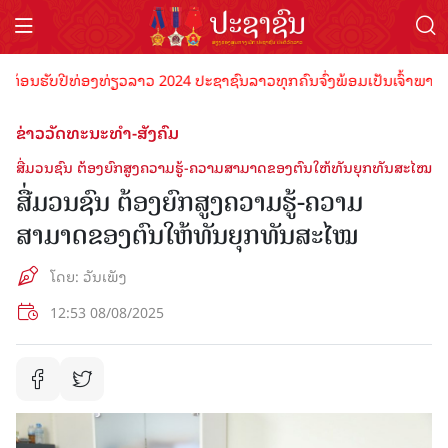
ຮັບປີທ່ອງທ່ຽວລາວ 2024 ປະຊາຊົນລາວທຸກຄົນຈົ່ງພ້ອມເປັນເຈົ້າພາບທີ່ດີ ຕ້
ຂ່າວວັດທະນະທຳ-ສັງຄົມ
ສື່ມວນຊົນ ຕ້ອງຍົກສູງຄວາມຮູ້-ຄວາມສາມາດຂອງຕົນໃຫ້ທັນຍຸກທັນສະໄໝ
ສື່ມວນຊົນ ຕ້ອງຍົກສູງຄວາມຮູ້-ຄວາມ
ສາມາດຂອງຕົນໃຫ້ທັນຍຸກທັນສະໄໝ
ໂດຍ: ວັນເພັງ
12:53 08/08/2025