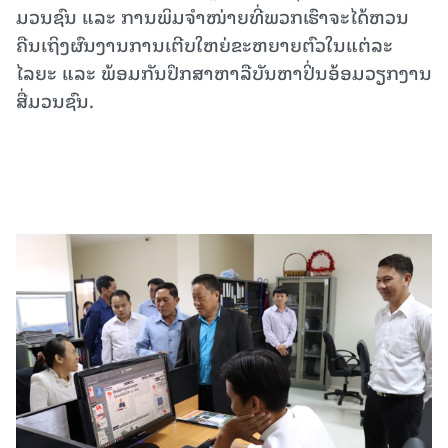
ມວນຊົນ ແລະ ການພິມຈໍາໜ່າຍທີ່ພວກເຮົາຈະໄດ້ຫວນ
ຄືນເຖິງຜົນງານການເຕີບໃຫຍ່ຂະຫຍາຍຕົວໃນແຕ່ລະ
ໄລຍະ ແລະ ພ້ອມກັນປຶກສາຫາລືບັນຫາປິ່ນອ້ອມວຽກງານ
ສື່ມວນຊົນ.