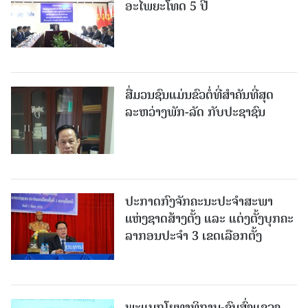
ອະໄພຍະໂທດ 5 ປີ
ສື່ມວນຊົນແມ່ນຂົວຕໍ່ທີ່ສໍາຄັນທີ່ສຸດ
ລະຫວ່າງພັກ-ລັດ ກັບປະຊາຊົນ
ປະກາດກົງຈັກຄະນະປະຈໍາສະພາ
ແຫ່ງຊາດສ້າງຕັ້ງ ແລະ ແຕ່ງຕັ້ງບຸກຄະ
ລາກອນປະຈໍາ 3 ເຂດເລືອກຕັ້ງ
ພະແນກໂຍທາທິການ-ຂົນສົ່ງແຂວງ