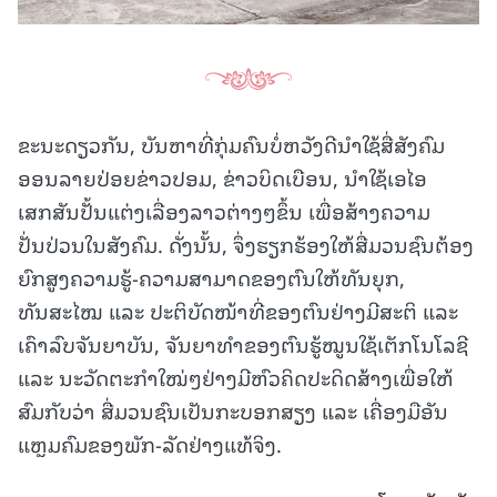
ຂະນະດຽວກັນ, ບັນຫາທີ່ກຸ່ມຄົນບໍ່ຫວັງດີນໍາໃຊ້ສື່ສັງຄົມ
ອອນລາຍປ່ອຍຂ່າວປອມ, ຂ່າວບິດເບືອນ, ນໍາໃຊ້ເອໄອ
ເສກສັນປັ້ນແຕ່ງເລື່ອງລາວຕ່າງໆຂຶ້ນ ເພື່ອສ້າງຄວາມ
ປັ່ນປ່ວນໃນສັງຄົມ. ດັ່ງນັ້ນ, ຈຶ່ງຮຽກຮ້ອງໃຫ້ສື່ມວນຊົນຕ້ອງ
ຍົກສູງຄວາມຮູ້-ຄວາມສາມາດຂອງຕົນໃຫ້ທັນຍຸກ,
ທັນສະໄໝ ແລະ ປະຕິບັດໜ້າທີ່ຂອງຕົນຢ່າງມີສະຕິ ແລະ
ເຄົາລົບຈັນຍາບັນ, ຈັນຍາທໍາຂອງຕົນຮູ້ໝູນໃຊ້ເຕັກໂນໂລຊີ
ແລະ ນະວັດຕະກໍາໃໝ່ໆຢ່າງມີຫົວຄິດປະດິດສ້າງເພື່ອໃຫ້
ສົມກັບວ່າ ສື່ມວນຊົນເປັນກະບອກສຽງ ແລະ ເຄື່ອງມືອັນ
ແຫຼມຄົມຂອງພັກ-ລັດຢ່າງແທ້ຈິງ.