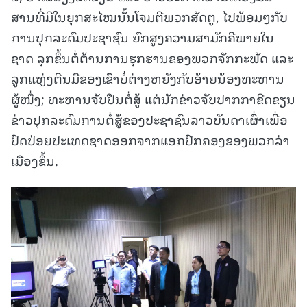
ສານທີ່ມີໃນຍຸກສະໄໝນັ້ນໂຈມຕີພວກສັດຕູ, ໄປພ້ອມໆກັບ
ການປຸກລະດົມປະຊາຊົນ ຍົກສູງຄວາມສາມັກຄີພາຍໃນ
ຊາດ ລຸກຂຶ້ນຕໍ່ຕ້ານການຮຸກຮານຂອງພວກຈັກກະພັດ ແລະ
ລູກແຫຼ່ງຕີນມືຂອງເຂົາບໍ່ຕ່າງຫຍັງກັບອ້າຍນ້ອງທະຫານ
ຜູ້ໜຶ່ງ; ທະຫານຈັບປືນຕໍ່ສູ້ ແຕ່ນັກຂ່າວຈັບປາກກາຂີດຂຽນ
ຂ່າວປຸກລະດົມການຕໍ່ສູ້ຂອງປະຊາຊົນລາວບັນດາເຜົ່າເພື່ອ
ປົດປ່ອຍປະເທດຊາດອອກຈາກແອກປົກຄອງຂອງພວກລ່າ
ເມືອງຂຶ້ນ.