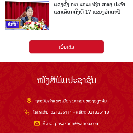
ແຕ່ງຕັ້ງ ຄະນະສະມາຊິກ ສພຊ ປະຈຳ
ເຂດເລືອກຕັ້ງທີ 17 ແຂວງອັດຕະປື
ເພີ່ມເຕີມ
ໜັງສືພິມປະຊາຊົນ
ຖະໜົນກຳແພງເມືອງ ນະຄອນຫຼວງວຽງຈັນ
ໂທລະສັບ: 021336111 - ແຟັກ: 021336113
ອີເມວ:
pasaxonn@yahoo.com