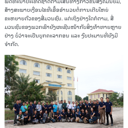
ພັດທະນາປະເທດຊາດຕາມເສັ້ນທາງກ້າວຂຶ້ນສັງຄົມນິຍົມ,
ສ້າງສະພາບເງື່ອນໄຂທີ່ເອື້ອອໍານວຍຕໍ່ການເຕີບໃຫຍ່
ຂະຫຍາຍຕົວຂອງສື່ມວນຊົນ. ແຕ່ເຖິງຢ່າງໃດກໍຕາມ, ສື່
ມວນຊົນຂອງພວກເຮົາຍັງຜະເຊີນໜ້າກັບສິ່ງທ້າທາຍຫຼາຍ
ຢ່າງ ບໍ່ວ່າຈະເປັນບຸກຄະລາກອນ ແລະ ງົບປະມານທີ່ຍັງມີ
ຈໍາກັດ.