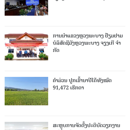
ການນຳແຂວງຫຼວງພະບາງ ຢ້ຽມ​ຢາມ
ບໍ​ລິ​ສັດຊີມັງຫຼວງພະບາງ ຈຽງເກີ ຈໍາ
ກັດ
ຄໍາມ່ວນ ປູກເຂົ້ານາປີໄດ້ທັງໝົດ
91,472 ເຮັກຕາ
ສະຫຼຸບການຈັດຕັ້ງປະຕິບັດວຽກງານ