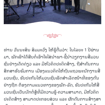
ທ່ານ ວັນນະສິນ ສິມມະວົງ ໃຫ້ຮູ້ຕື່ມວ່າ: ໃນໄລຍະ 1 ປີຜ່ານ
ມາ, ພັກເຮົາໄດ້ສືບຕໍ່ເອົາໃຈໃສ່ນໍາພາ-ຊີ້ນໍາວຽກງານສື່ມວນ
ຊົນຢ່າງເດັດດ່ຽວ ແລະ ມີຫົວຄິດປະດິດສ້າງ, ຖືສໍາຄັນການ
ສຶກສາອົບຮົມການ ເມືອງແນວຄິດໃຫ້ຖັນແຖວພະນັກງານສື່
ມວນຊົນ, ຮັບປະກັນໃຫ້ມວນຊົນເຮັດສໍາເລັດໜ້າທີ່ຂອງຕົນ
ຢ່າງຖືກ ຕ້ອງຕາມແນວທາງຂອງພັກ-ລັດ, ຮັບປະກັນໃຫ້ສື່
ມວນຊົນເປັນນັກຕໍ່ສູ້ທີ່ມີຄວາມຮູ້-ຄວາມສາມາດ, ມີຫົວຄິດ
ປະດິດສ້າງ ສາມາດປະກອບສ່ວນ ແລະ ຜັກດັນການສ້າງສາ