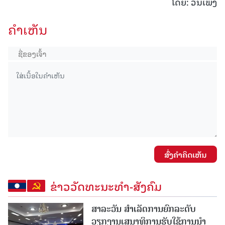
ໂດຍ: ວັນເພັງ
ຄໍາເຫັນ
ສົ່ງຄໍາຄິດເຫັນ
ຂ່າວວັດທະນະທຳ-ສັງຄົມ
ສາລະວັນ ສໍາເລັດການຍົກລະດັບ
ວຽກງານເສນາທິການຮັບໃຊ້ການນໍາ