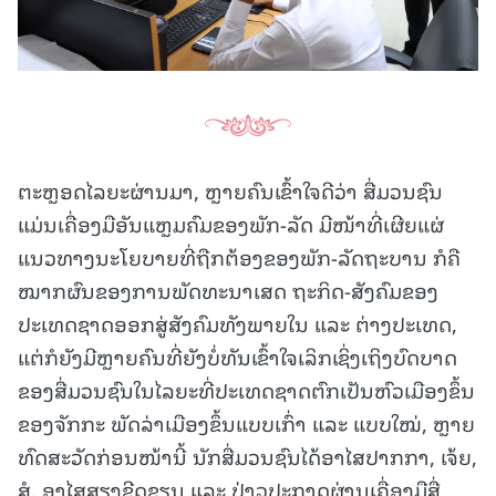
ຕະຫຼອດໄລຍະຜ່ານມາ, ຫຼາຍຄົນເຂົ້າໃຈດີວ່າ ສື່ມວນຊົນ
ແມ່ນເຄື່ອງມືອັນແຫຼມຄົມຂອງພັກ-ລັດ ມີໜ້າທີ່ເຜີຍແຜ່
ແນວທາງນະໂຍບາຍທີ່ຖືກຕ້ອງຂອງພັກ-ລັດຖະບານ ກໍຄື
ໝາກຜົນຂອງການພັດທະນາເສດ ຖະກິດ-ສັງຄົມຂອງ
ປະເທດຊາດອອກສູ່ສັງຄົມທັງພາຍໃນ ແລະ ຕ່າງປະເທດ,
ແຕ່ກໍຍັງມີຫຼາຍຄົນທີ່ຍັງບໍ່ທັນເຂົ້າໃຈເລິກເຊິ່ງເຖິງບົດບາດ
ຂອງສື່ມວນຊົນໃນໄລຍະທີ່ປະເທດຊາດຕົກເປັນຫົວເມືອງຂຶ້ນ
ຂອງຈັກກະ ພັດລ່າເມືອງຂຶ້ນແບບເກົ່າ ແລະ ແບບໃໝ່, ຫຼາຍ
ທົດສະວັດກ່ອນໜ້ານີ້ ນັກສື່ມວນຊົນໄດ້ອາໄສປາກກາ, ເຈ້ຍ,
ສໍ, ອາໄສສຽງຂີດຂຽນ ແລະ ປ່າວປະກາດຜ່ານເຄື່ອງມືສື່