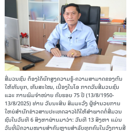
ສື່ມວນຊົນ ຕ້ອງໄດ້ຍົກສູງຄວາມຮູ້-ຄວາມສາມາດຂອງຕົນ
ໃຫ້ທັນຍຸກ, ທັນສະໄໝ, ເນື່ອງໃນໂອ ກາດວັນສື່ມວນຊົນ
ແລະ ການພິມຈໍາໜ່າຍ ຄົບຮອບ 75 ປີ (13/8/1950-
13/8/2025) ທ່ານ ວັນນະສິນ ສິມມະວົງ ຜູ້ອຳນວຍການ
ໃຫຍ່ສຳນັກຂ່າວສານປະເທດລາວໄດ້ໃຫ້ສຳພາດຕໍ່ສື່ມວນ
ຊົນໃນວັນທີ 6 ສິງຫາຜ່ານມາວ່າ: ວັນທີ 13 ສິງຫາ ແມ່ນ
ວັນທີ່ມີຄວາມໝາຍສໍາຄັນຫຼາຍສໍາລັບທຸກຄົນໃນວົງການສື່