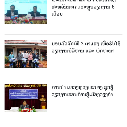
ສະຫວັນນະເຂດສະຫຼຸບວຽກງານ 6
ເດືອນ
ມອບລົດຈັກໃຫ້ 3 ຕາແສງ ເພື່ອຮັບໃຊ້
ວຽກງານບໍລິຫານ ແລະ ພັດທະນາ
ການນຳ ແຂວງຫຼວງພະບາງ ຊຸກຍູ້
ວຽກງານຮອບດ້ານຢູ່ເມືອງວຽງຄໍາ