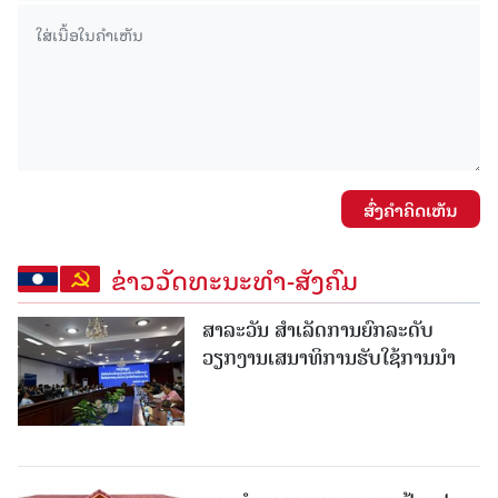
ສົ່ງຄໍາຄິດເຫັນ
ຂ່າວວັດທະນະທຳ-ສັງຄົມ
ສາລະວັນ ສໍາເລັດການຍົກລະດັບ
ວຽກງານເສນາທິການຮັບໃຊ້ການນໍາ