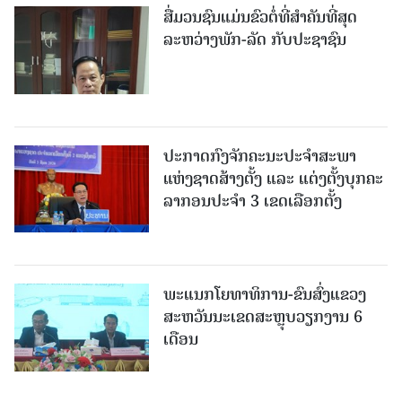
ສື່ມວນຊົນແມ່ນຂົວຕໍ່ທີ່ສໍາຄັນທີ່ສຸດ
ລະຫວ່າງພັກ-ລັດ ກັບປະຊາຊົນ
ປະກາດກົງຈັກຄະນະປະຈໍາສະພາ
ແຫ່ງຊາດສ້າງຕັ້ງ ແລະ ແຕ່ງຕັ້ງບຸກຄະ
ລາກອນປະຈໍາ 3 ເຂດເລືອກຕັ້ງ
ພະແນກໂຍທາທິການ-ຂົນສົ່ງແຂວງ
ສະຫວັນນະເຂດສະຫຼຸບວຽກງານ 6
ເດືອນ