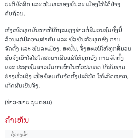
ປະຕິບັດສິດ ແລະ ພັນທະຂອງພົນລະ ເມືອງໃຫ້ໄດ້ຢ່າງ
ຄົບຖ້ວນ.
ທັງໝົດທຸກບັນຫາທີ່ໄດ້ຖະແຫຼງຂ່າວຕໍ່ສື່ມວນຊົນຄັ້ງນີ້
ລ້ວນແຕ່ມີຄວາມສຳຄັນ ແລະ ພົວພັນກັບທຸກອົງ ການ
ຈັດຕັ້ງ ແລະ ພົນລະເມືອງ. ສະນັ້ນ, ຈຶ່ງສະເໜີໃຫ້ທຸກສື່ມວນ
ຊົນຈົ່ງເອົາໃຈໃສ່ໂຄສະນາເຜີຍແຜ່ໃຫ້ທຸກອົງ ການຈັດຕັ້ງ
ແລະ ປະຊາຊົນລາວບັນດາເຜົ່າໃນທົ່ວປະເທດ ໄດ້ຮັບຊາບ
ຢ່າງທົ່ວເຖິງ ເພື່ອພ້ອມກັນຈັດຕັ້ງປະຕິບັດ ໃຫ້ເກີດໝາກ,
ເກີດຜົນເປັນຈິງ.
(ຂ່າວ-ພາບ ບຸນຕອມ)
ຄໍາເຫັນ