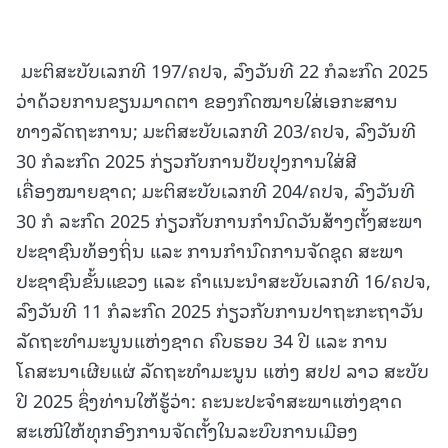
ມະຕິສະບັບເລກທີ 197/ຄປຈ, ລົງວັນທີ 22 ກໍລະກົດ 2025
ວ່າດ້ວຍການຂຽນມາດຕາ ຂອງກົດໝາຍໃສ່ເອກະສານ
ທາງລັດຖະການ; ມະຕິສະບັບເລກທີ 203/ຄປຈ, ລົງວັນທີ
30 ກໍລະກົດ 2025 ກ່ຽວກັບການປັບປຸງການໃສ່ສີ
ເຄື່ອງໝາຍຊາດ; ມະຕິສະບັບເລກທີ 204/ຄປຈ, ລົງວັນທີ
30 ກໍ ລະກົດ 2025 ກ່ຽວກັບການກໍານົດວັນສ້າງຕັ້ງສະພາ
ປະຊາຊົນທ້ອງຖິ່ນ ແລະ ການກຳນົດການຈັດຊຸດ ສະພາ
ປະຊາຊົນຂັ້ນແຂວງ ແລະ ຄຳແນະນຳສະບັບເລກທີ 16/ຄປຈ,
ລົງວັນທີ 11 ກໍລະກົດ 2025 ກ່ຽວກັບການປາຖະກະຖາວັນ
ລັດຖະທຳມະນູນແຫ່ງຊາດ ຄົບຮອບ 34 ປີ ແລະ ການ
ໂຄສະນາເຜີຍແຜ່ ລັດຖະທໍາມະນູນ ແຫ່ງ ສປປ ລາວ ສະບັບ
ປີ 2025 ຊຶ່ງທ່ານໃຫ້ຮູ້ວ່າ: ຄະນະປະຈໍາສະພາແຫ່ງຊາດ
ສະເໜີໃຫ້ທຸກອົງການຈັດຕັ້ງໃນລະບົບການເມືອງ