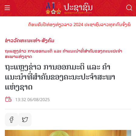
ຕ້ອນຮັບປີທ່ອງທ່ຽວລາວ 2024 ປະຊາຊົນລາວທຸກຄົນຈົ່ງພ້ອມເປັນເຈ
ຂ່າວວັດທະນະທຳ-ສັງຄົມ
ຖະແຫຼງຂ່າວ ການອອກມະຕິ ແລະ ຄຳແນະນຳທີ່ສຳຄັນຂອງຄະນະປະຈຳ
ສະພາແຫ່ງຊາດ
ຖະແຫຼງຂ່າວ ການອອກມະຕິ ແລະ ຄຳ
ແນະນຳທີ່ສຳຄັນຂອງຄະນະປະຈຳສະພາ
ແຫ່ງຊາດ
13:32 06/08/2025