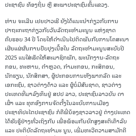
ປະຊາຊົນ ທ້ອງຖິ່ນ ຫຼື ສະພາປະຊາຊົນຂັ້ນແຂວງ.
ທ່ານ ຈະເລີນ ເຢຍປາວເຮີ ຍັງໄດ້ແນະນໍາກ່ຽວກັບການ
ປາຖະກະຖາກ່ຽວກັບວັນລັດຖະທໍາມະນູນ ແຫ່ງຊາດ
ຄົບຮອບ 34 ປີ ໂດຍໃຫ້ດຳເນີນໄປຕິດພັນກັບການໂຄສະນາ
ເຜີຍແຜ່ຜົນການປັບປຸງເນື້ອໃນ ລັດຖະທຳມະນູນສະບັບປີ
2025 ແນໃສ່ເຮັດໃຫ້ສະມາຊິກພັກ, ພະນັກງານ-ລັດຖະ
ກອນ, ທະຫານ, ຕຳຫຼວດ, ກຳມະກອນ, ກະສິກອນ,
ນັກຮຽນ, ນັກສຶກສາ, ຜູ້ປະກອບການທັງພາກລັດ ແລະ
ເອກະຊົນ, ຊາວຕ່າງດ້າວ ແລະ ຜູ້ບໍ່ມີສັນຊາດ, ຊາວຕ່າງ
ປະເທດທີ່ມາລົງທຶນຢູ່ ສປປ ລາວ, ປະຊາຊົນລາວບັນ ດາ
ເຜົ່າ ແລະ ທຸກອົງການຈັດຕັ້ງໃນລະບົບການເມືອງ
ປະຊາທິປະໄຕປະຊາຊົນ ກໍຄືພີ່ນ້ອງຊາວລາວຢູ່ ຕ່າງປະເທດ
ໄດ້ຮັບຮູ້ຢ່າງທົ່ວເຖິງກັນ ເພື່ອພ້ອມກັນຍົກສູງສະຕິເຄົາລົບ
ແລະ ປະຕິບັດລັດຖະທຳມະ ນູນ, ເພີ່ມທະວີຄວາມສາມັກຄີ