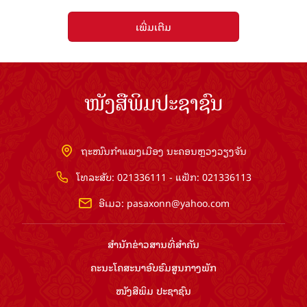
ເພີ່ມເຕີມ
ໜັງສືພິມປະຊາຊົນ
ຖະໜົນກຳແພງເມືອງ ນະຄອນຫຼວງວຽງຈັນ
ໂທລະສັບ: 021336111 - ແຟັກ: 021336113
ອີເມວ:
pasaxonn@yahoo.com
ສຳ​ນັກ​ຂ່າວ​ສານ​ທີ່​ສຳ​ຄັນ​
ຄະນະໂຄສະນາອົບຮົມ​ສູນ​ກາງ​ພັກ
ໜັງສືພິມ ປະ​ຊາ​ຊົນ