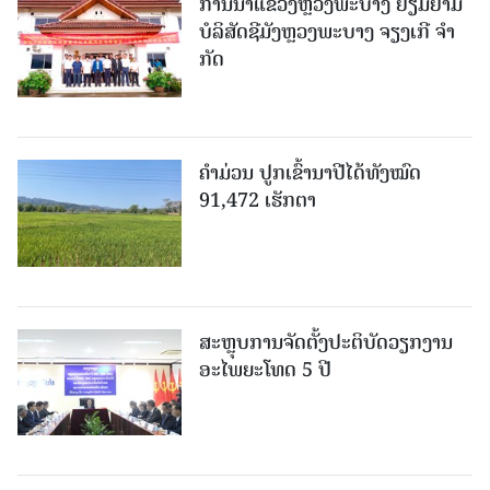
ການນຳແຂວງຫຼວງພະບາງ ຢ້ຽມ​ຢາມ
ບໍ​ລິ​ສັດຊີມັງຫຼວງພະບາງ ຈຽງເກີ ຈໍາ
ກັດ
ຄໍາມ່ວນ ປູກເຂົ້ານາປີໄດ້ທັງໝົດ
91,472 ເຮັກຕາ
ສະຫຼຸບການຈັດຕັ້ງປະຕິບັດວຽກງານ
ອະໄພຍະໂທດ 5 ປີ