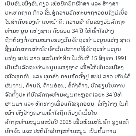
ເປັນອັນໜຶ່ງອັນດຽວ ເພື່ອປົກປັກຮັກສາ ແລະ ສ້າງສາ
ປະເທດຊາດ ກ້າວ ຂຶ້ນສູ່ຄວາມວັດທະນາຖາວອນຊຶ່ງມີເນື້ອ
ໃນສຳຄັນຂອງຄຳແນະນຳຄື: ຄວາມສຳຄັນຂອງວັນລັດຖະ
ທຳມະ ນູນ ແຫ່ງຊາດ ຄົບຮອບ 34 ປີ ໃຫ້ເຂົ້າໃຈຢ່າງ
ຖືກຕ້ອງຕໍ່ຄວາມໝາຍຂອງວັນລັດຖະທຳມະນູນແຫ່ງ ຊາດ
ຊຶ່ງແມ່ນການກຳນົດເອົາວັນປະກາດໃຊ້ລັດຖະທຳມະນູນ
ແຫ່ງ ສປປ ລາວ ສະບັບທຳອິດ ໃນວັນທີ 15 ສິງຫາ 1991
ເປັນວັນລັດຖະທຳມະນູນແຫ່ງຊາດ ເພື່ອໃຫ້ພົນລະເມືອງ
ໝົດທຸກຄົນ ແລະ ທຸກອົງ ການຈັດຕັ້ງຢູ່ ສປປ ລາວ ເຫັນໄດ້
ຜົນງານ, ດ້ານດີ, ດ້ານອ່ອນ, ຂໍ້ຄົງຄ້າງ, ບົດຮຽນໃນການ
ຈັດຕັ້ງປະ ຕິບັດລັດຖະທຳມະນູນຕະຫຼອດໄລຍະ 34 ປີທີ່
ຜ່ານມາ ແລະ ທິດທາງເພື່ອແກ້ໄຂຈຸດອ່ອນ, ຂໍ້ຄົງຄ້າງ ໃນຕໍ່
ໜ້າ ທັງສ້າງຄວາມເຂົ້າໃຈຖືກຕ້ອງຕໍ່ເນື້ອໃນ
ລັດຖະທຳມະນູນສະບັບປີ 2025 ເພື່ອພ້ອມກັນຍົກ ສູງສະຕິ
ເຄົາລົບ ແລະ ປະຕິບັດລັດຖະທຳມະນູນ ເປັນຕົ້ນການ