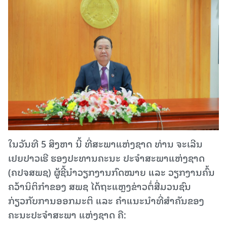
ໃນວັນທີ 5 ສິງຫາ ນີ້ ທີ່ສະພາແຫ່ງຊາດ ທ່ານ ຈະເລີນ
ເຢຍປາວເຮີ ຮອງປະທານຄະນະ ປະຈຳສະພາແຫ່ງຊາດ
(ຄປຈສພຊ) ຜູ້ຊີ້ນໍາວຽກງານກົດໝາຍ ແລະ ວຽກງານຄົ້ນ
ຄວ້ານິຕິກໍາຂອງ ສພຊ ໄດ້ຖະແຫຼງຂ່າວຕໍ່ສື່ມວນຊົນ
ກ່ຽວກັບການອອກມະຕິ ແລະ ຄຳແນະນຳທີ່ສຳຄັນຂອງ
ຄະນະປະຈຳສະພາ ແຫ່ງຊາດ ຄື: