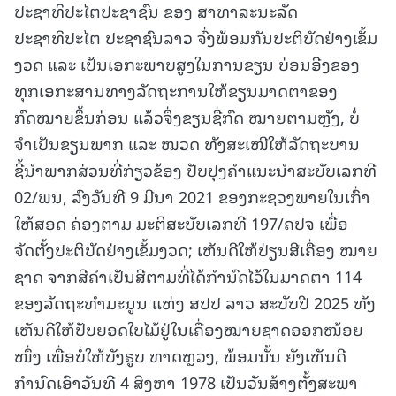
ປະຊາທິປະໄຕປະຊາຊົນ ຂອງ ສາທາລະນະລັດ
ປະຊາທິປະໄຕ ປະຊາຊົນລາວ ຈົ່ງພ້ອມກັນປະຕິບັດຢ່າງເຂັ້ມ
ງວດ ແລະ ເປັນເອກະພາບສູງໃນການຂຽນ ບ່ອນອີງຂອງ
ທຸກເອກະສານທາງລັດຖະການໃຫ້ຂຽນມາດຕາຂອງ
ກົດໝາຍຂຶ້ນກ່ອນ ແລ້ວຈຶ່ງຂຽນຊື່ກົດ ໝາຍຕາມຫຼັງ, ບໍ່
ຈຳເປັນຂຽນພາກ ແລະ ໝວດ ທັງສະເໜີໃຫ້ລັດຖະບານ
ຊີ້ນຳພາກສ່ວນທີ່ກ່ຽວຂ້ອງ ປັບປຸງຄຳແນະນຳສະບັບເລກທີ
02/ພນ, ລົງວັນທີ 9 ມີນາ 2021 ຂອງກະຊວງພາຍໃນເກົ່າ
ໃຫ້ສອດ ຄ່ອງຕາມ ມະຕິສະບັບເລກທີ 197/ຄປຈ ເພື່ອ
ຈັດຕັ້ງປະຕິບັດຢ່າງເຂັ້ມງວດ; ເຫັນດີໃຫ້ປ່ຽນສີເຄື່ອງ ໝາຍ
ຊາດ ຈາກສີຄຳເປັນສີຕາມທີ່ໄດ້ກຳນົດໄວ້ໃນມາດຕາ 114
ຂອງລັດຖະທໍາມະນູນ ແຫ່ງ ສປປ ລາວ ສະບັບປີ 2025 ທັງ
ເຫັນດີໃຫ້ປັບຍອດໃບໄມ້ຢູ່ໃນເຄື່ອງໝາຍຊາດອອກໜ້ອຍ
ໜຶ່ງ ເພື່ອບໍ່ໃຫ້ບັງຮູບ ທາດຫຼວງ, ພ້ອມນັ້ນ ຍັງເຫັນດີ
ກຳນົດເອົາວັນທີ 4 ສິງຫາ 1978 ເປັນວັນສ້າງຕັ້ງສະພາ