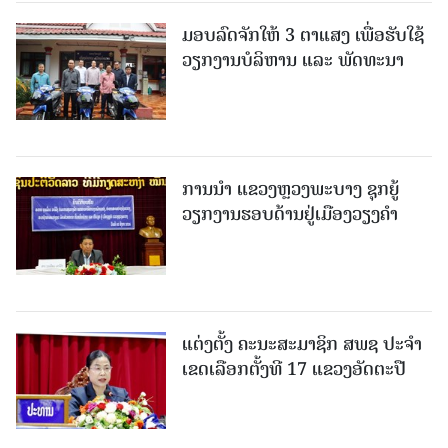
ມອບລົດຈັກໃຫ້ 3 ຕາແສງ ເພື່ອຮັບໃຊ້
ວຽກງານບໍລິຫານ ແລະ ພັດທະນາ
ການນຳ ແຂວງຫຼວງພະບາງ ຊຸກຍູ້
ວຽກງານຮອບດ້ານຢູ່ເມືອງວຽງຄໍາ
ແຕ່ງຕັ້ງ ຄະນະສະມາຊິກ ສພຊ ປະຈຳ
ເຂດເລືອກຕັ້ງທີ 17 ແຂວງອັດຕະປື