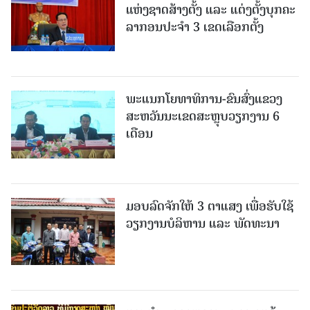
ແຫ່ງຊາດສ້າງຕັ້ງ ແລະ ແຕ່ງຕັ້ງບຸກຄະ
ລາກອນປະຈໍາ 3 ເຂດເລືອກຕັ້ງ
ພະແນກໂຍທາທິການ-ຂົນສົ່ງແຂວງ
ສະຫວັນນະເຂດສະຫຼຸບວຽກງານ 6
ເດືອນ
ມອບລົດຈັກໃຫ້ 3 ຕາແສງ ເພື່ອຮັບໃຊ້
ວຽກງານບໍລິຫານ ແລະ ພັດທະນາ