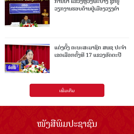
ການນຳ ແຂວງຫຼວງພະບາງ ຊຸກຍູ້
ວຽກງານຮອບດ້ານຢູ່ເມືອງວຽງຄໍາ
ແຕ່ງຕັ້ງ ຄະນະສະມາຊິກ ສພຊ ປະຈຳ
ເຂດເລືອກຕັ້ງທີ 17 ແຂວງອັດຕະປື
ເພີ່ມເຕີມ
ໜັງສືພິມປະຊາຊົນ