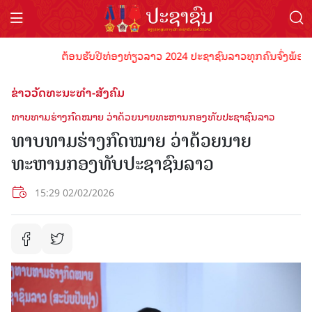
ຕ້ອນຮັບປີທ່ອງທ່ຽວລາວ 2024 ປະຊາຊົນລາວທຸກຄົນຈົ່ງພ້ອມເປັນເຈ
ຂ່າວວັດທະນະທຳ-ສັງຄົມ
ທາບທາມຮ່າງກົດໝາຍ ວ່າດ້ວຍນາຍທະຫານກອງທັບປະຊາຊົນລາວ
ທາບທາມຮ່າງກົດໝາຍ ວ່າດ້ວຍນາຍ
ທະຫານກອງທັບປະຊາຊົນລາວ
15:29 02/02/2026