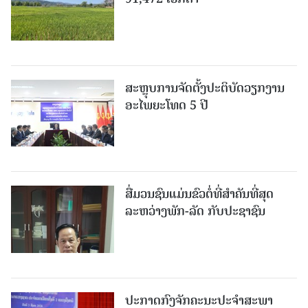
ສະຫຼຸບການຈັດຕັ້ງປະຕິບັດວຽກງານ
ອະໄພຍະໂທດ 5 ປີ
ສື່ມວນຊົນແມ່ນຂົວຕໍ່ທີ່ສໍາຄັນທີ່ສຸດ
ລະຫວ່າງພັກ-ລັດ ກັບປະຊາຊົນ
ປະກາດກົງຈັກຄະນະປະຈໍາສະພາ