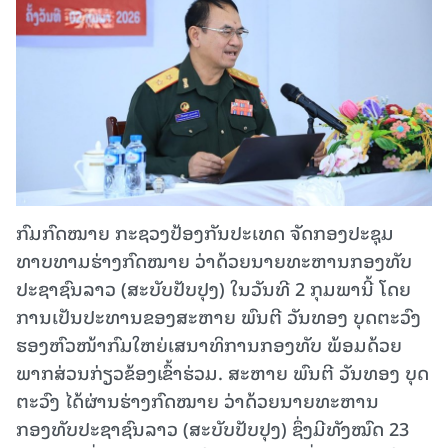
ກົມກົດໝາຍ ກະຊວງປ້ອງກັນປະເທດ ຈັດກອງປະຊຸມ
ທາບທາມຮ່າງກົດໝາຍ ວ່າດ້ວຍນາຍທະຫານກອງທັບ
ປະຊາຊົນລາວ (ສະບັບປັບປຸງ) ໃນວັນທີ 2 ກຸມພານີ້ ໂດຍ
ການເປັນປະທານຂອງສະຫາຍ ພົນຕີ ວັນທອງ ບຸດຕະວົງ
ຮອງຫົວໜ້າກົມໃຫຍ່ເສນາທິການກອງທັບ ພ້ອມດ້ວຍ
ພາກສ່ວນກ່ຽວຂ້ອງເຂົ້າຮ່ວມ. ສະຫາຍ ພົນຕີ ວັນທອງ ບຸດ
ຕະວົງ ໄດ້ຜ່ານຮ່າງກົດໝາຍ ວ່າດ້ວຍນາຍທະຫານ
ກອງທັບປະຊາຊົນລາວ (ສະບັບປັບປຸງ) ຊຶ່ງມີທັງໝົດ 23