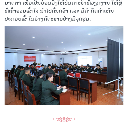
ມາດຕາ ເພື່ອເປັນບ່ອນອີງໃຫ້ບັນດາໜ້າທີ່ວຽກງານ ໃຫ້ຜູ້
ທີ່ເຂົ້າຮ່ວມເຂົ້າໃຈ ນໍາໄປຄົ້ນຄວ້າ ແລະ ມີຄຳຄິດຄໍາເຫັນ
ປະກອບເຂົ້າໃນຮ່າງກົດໝາຍຢ່າງມີຈຸດສຸມ.