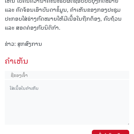
ເຫັນ ໄປຄົ້ນຄວ້ານໍາຄະນະຮັບຜິດຊອບປັບປຸງກົດໝາຍ
ແລະ ຄັດຈ້ອນເອົາບັນດາຂໍ້ມູນ, ຄຳເຫັນຂອງກອງປະຊຸມ
ປະກອບໃສ່ຮ່າງກົດໝາຍໃຫ້ມີເນື້ອໃນຖືກຕ້ອງ, ຄົບຖ້ວນ
ແລະ ສອດຄ່ອງກັບນິຕິກຳ.
ຂ່າວ: ສຸກສົງການ
ຄໍາເຫັນ