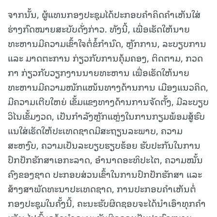
ຈາກນັ້ນ, ຜູ້ແທນກອງປະຊຸມໄດ້ປະກອບຄໍາຄິດຄໍາເຫັນໃສ່
ຮ່າງກົດໝາຍສະບັບດັ່ງກ່າວ. ທັງນີ້, ເພື່ອເຮັດໃຫ້ນາຍ
ທະຫານມີຄວາມເຂົ້າໃຈຕໍ່ຂໍ້ກຳນົດ, ຫຼັກການ, ລະບຽບການ
ແລະ ມາດຕະການ ກ່ຽວກັບການຄຸ້ມຄອງ, ຕິດຕາມ, ກວດ
ກາ ກ່ຽວກັບວຽກງານນາຍທະຫານ ເພື່ອເຮັດໃຫ້ນາຍ
ທະຫານມີຄວາມໜັກແໜ້ນທາງດ້ານການ ເມືອງແນວຄິດ,
ມີຄວາມເຕີບໃຫຍ່ ເຂັ້ມແຂງທາງດ້ານການຈັດຕັ້ງ, ມີລະບຽບ
ວິໄນເຂັ້ມງວດ, ເປັນກຳລັງຫຼັກແຫຼ່ງໃນການກຽມພ້ອມສູ້ຮົບ
ແນໃສ່ເຮັດໃຫ້ປະເທດຊາດມີສະຖຽນລະພາບ, ຄວາມ
ສະຫງົບ, ຄວາມເປັນລະບຽບຮຽບຮ້ອຍ ຮັບປະກັນໃນການ
ປົກປັກຮັກສາເອກະລາດ, ອຳນາດອະທິປະໄຕ, ຄວາມໝັ້ນ
ຄົງຂອງຊາດ ປະກອບສ່ວນເຂົ້າໃນການປົກປັກຮັກສາ ແລະ
ສ້າງສາພັດທະນາປະເທດຊາດ, ການປະກອບຄໍາເຫັນຕໍ່
ກອງປະຊຸມໃນຄັ້ງນີ້, ຄະນະຮັບຜິດຊອບຈະໄດ້ນໍາເອົາທຸກຄໍາ