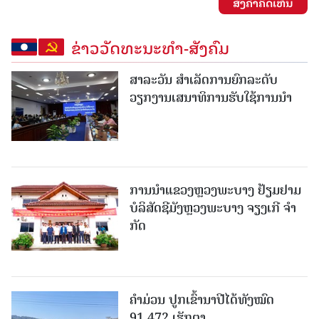
ສົ່ງຄໍາຄິດເຫັນ
ຂ່າວວັດທະນະທຳ-ສັງຄົມ
ສາລະວັນ ສໍາເລັດການຍົກລະດັບ
ວຽກງານເສນາທິການຮັບໃຊ້ການນໍາ
ການນຳແຂວງຫຼວງພະບາງ ຢ້ຽມ​ຢາມ
ບໍ​ລິ​ສັດຊີມັງຫຼວງພະບາງ ຈຽງເກີ ຈໍາ
ກັດ
ຄໍາມ່ວນ ປູກເຂົ້ານາປີໄດ້ທັງໝົດ
91,472 ເຮັກຕາ