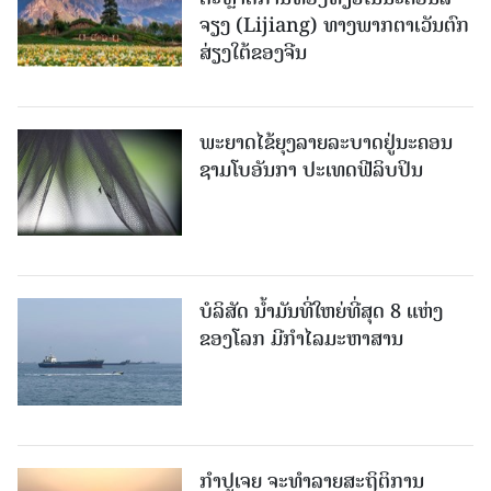
ຈຽງ (Lijiang) ທາງພາກຕາເວັນຕົກ
ສ່ຽງໃຕ້ຂອງຈີນ
ພະຍາດໄຂ້ຍຸງລາຍລະບາດຢູ່ນະຄອນ
ຊາມໂບ​ອັນກາ ປະເທດຟີລິບປິນ
ບໍລິສັດ ນ້ຳມັນທີ່ໃຫຍ່ທີ່ສຸດ 8 ແຫ່ງ
ຂອງໂລກ ມີກຳໄລມະຫາສານ
ກຳປູເຈຍ ຈະທຳລາຍສະຖິຕິການ