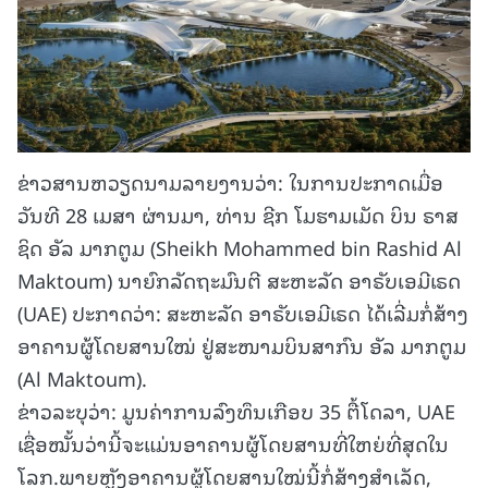
ຂ່າວສານຫວຽດນາມລາຍງານວ່າ: ໃນການປະກາດເມື່ອ
ວັນທີ 28 ເມສາ ຜ່ານມາ, ທ່ານ ຊີກ ໂມຮາມເມັດ ບິນ ຣາສ
ຊິດ ອັລ ມາກຕູມ (Sheikh Mohammed bin Rashid Al
Maktoum) ນາຍົກລັດຖະມົນຕີ ສະຫະລັດ ອາຣັບເອມີເຣດ
(UAE) ປະກາດວ່າ: ສະຫະລັດ ອາຣັບເອມີເຣດ ໄດ້ເລີ່ມກໍ່ສ້າງ
ອາຄານຜູ້ໂດຍສານໃໝ່ ຢູ່ສະໜາມບິນສາກົນ ອັລ ມາກຕູມ
(Al Maktoum).
ຂ່າວລະບຸວ່າ: ມູນຄ່າການລົງທຶນເກືອບ 35 ຕື້ໂດລາ, UAE
ເຊື່ອໝັ້ນວ່ານີ້ຈະແມ່ນອາຄານຜູ້ໂດຍສານທີ່ໃຫຍ່ທີ່ສຸດໃນ
ໂລກ.ພາຍຫຼັງອາຄານຜູ້ໂດຍສານໃໝ່ນີ້ກໍ່ສ້າງສຳເລັດ,