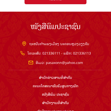
ໜັງສືພິມປະຊາຊົນ
ຖະໜົນກຳແພງເມືອງ ນະຄອນຫຼວງວຽງຈັນ
ໂທລະສັບ: 021336111 - ແຟັກ: 021336113
ອີເມວ:
pasaxonn@yahoo.com
ສຳ​ນັກ​ຂ່າວ​ສານ​ທີ່​ສຳ​ຄັນ​
ຄະນະໂຄສະນາອົບຮົມ​ສູນ​ກາງ​ພັກ
ໜັງສືພິມ ປະ​ຊາ​ຊົນ
ສຳ​ນັກ​ງານ​ທີ່​ສຳ​ຄັນ
ສຳ​ນັກ​ງານ​ປະ​ທານ​ປະ​ເທດ