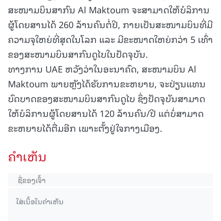
ສະໜາມບິນສາກົນ Al Maktoum ຈະສາມາດໃຫ້ບໍລິການ
ຜູ້ໂດຍສານໄດ້ 260 ລ້ານຄົນຕໍ່ປີ, ກາຍເປັນສະໜາມບິນທີ່ມີ
ຄວາມຈຸໃຫຍ່ທີ່ສຸດໃນໂລກ ແລະ ມີຂະໜາດໃຫຍ່ກວ່າ 5 ເທົ່າ
ຂອງສະໜາມບິນສາກົນດູໄບໃນປັດຈຸບັນ.
ທາງການ UAE ຫວັງວ່າໃນອະນາຄົດ, ສະໜາມບິນ Al
Maktoum ພາຍຫຼັງໄດ້ຮັບການຂະຫຍາຍ, ຈະປ່ຽນແທນ
ບົດບາດຂອງສະໜາມບິນສາກົນດູໄບ ຊຶ່ງປັດຈຸບັນສາມາດ
ໃຫ້ບໍລິການຜູ້ໂດຍສານໄດ້ 120 ລ້ານຄົນ/ປີ ແຕ່ບໍ່ສາມາດ
ຂະຫຍາຍໄດ້ຕື່ມອີກ ເພາະຕັ້ງຢູ່ໃຈກາງເມືອງ.
ຄໍາເຫັນ