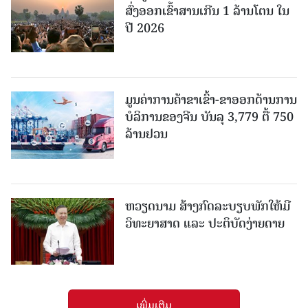
ສົ່ງອອກເຂົ້າສານເກີນ 1 ລ້ານໂຕນ ໃນ
ປີ 2026
ມູນຄ່າການຄ້າຂາເຂົ້າ-ຂາອອກດ້ານການ
ບໍລິການຂອງຈີນ ບັນລຸ 3,779 ຕື້ 750
ລ້ານຢວນ
ຫວຽດນາມ ສ້າງກົດລະບຽບພັກໃຫ້ມີ
ວິທະຍາສາດ ແລະ ປະຕິບັດງ່າຍດາຍ
ເພີ່ມເຕີມ