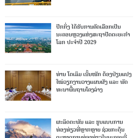
ປັກກິ່ງ ໄດ້ຮັບການຄັດເລືອກເປັນ
ນະຄອນຫຼວງແຫ່ງສະຖາປັດຕະຍະກຳ
ໂລກ ປະຈຳປີ 2029
ທ່ານ ໂຕ​ເລິມ ເນັ້ນໜັກ ຕ້ອງ​ປ່ຽນ​ແປງ​
ໃໝ່​ວຽກ​ງານ​ວາງ​ແຜນ​ຜັງ ແລະ ​ພັດ​
ທະ​ນາ​ພື້ນ​ຖານ​ໂຄງ​ລ່າງ
ຜະລິດຕະພັນ ແລະ ຮູບແບບການ
ທ່ອງທ່ຽວທີ່ຫຼາກຫຼາຍ ຊ່ວຍກະຕຸ້ນ
ຕະຫຼາດການທ່ອງທ່ຽວໃນນະຄອນລີ່