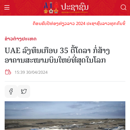
ຕ້ອນຮັບປີທ່ອງທ່ຽວລາວ 2024 ປະຊາຊົນລາວທຸກຄົນຈົ່ງພ້ອມເ
ຂ່າວຕ່າງປະເທດ
UAE ລົງທຶນເກືອບ 35 ຕື້ໂດລາ ກໍ່ສ້າງ
ອາຄານສະໜາມບິນໃຫຍ່ທີ່ສຸດໃນໂລກ
15:39 30/04/2024