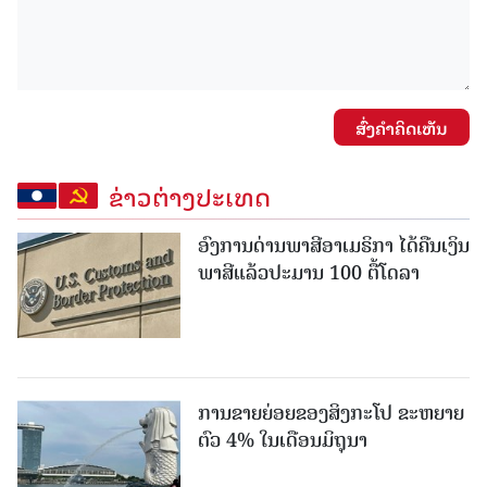
ສົ່ງຄໍາຄິດເຫັນ
ຂ່າວຕ່າງປະເທດ
ອົງການດ່ານພາສີອາເມຣິກາ ໄດ້ຄືນເງິນ
ພາສີແລ້ວປະມານ 100 ຕື້ໂດລາ
ການຂາຍຍ່ອຍຂອງສິງກະໂປ ຂະຫຍາຍ
ຕົວ 4% ໃນເດືອນມິຖຸນາ