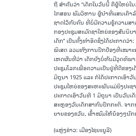
ຖື ສໍາຄັນວ່າ “ເດັກໃນວັນນີ້ ຄືຜູ້ໃ
ໄກສອນ ພົມວິຫານ ຜູ້ນໍາທີ່ແສນເຄົາລ
ຊາດໄວ້ກັບຄົນ ທີ່ບໍ່ມີຄວາມຮູ້ຄວາມສາ
ກອງປະຊຸມສະມັດຊາໃຫຍ່ຂອງສັນນິບາ
ເດັກ’’ ເປັນຄັ້ງທໍາອິດຊຶ່ງໄດ້ປະກາດ
ພິເສດ ລວມທັງການປົກປ້ອງທີ່ເໝາະ
ເຫດຜົນທີ່ວ່າ ເດັກຍັງບໍ່ທັນມີວຸດທ
ປະຊຸມໂລກເພື່ອຄວາມເປັນຢູ່ທີ່ດີຂອງເດັ
ມິຖຸນາ 1925 ແລະ ກໍໄດ້ປະກາດເອົາວັ
ປະຊຸມໃຫຍ່ຂອງສະຫະພັນແມ່ຍິງປະຊາ
ປະກາດເອົາວັນທີ 1 ມິຖຸນາ ເປັນວັນເດ
ສະຫຼອງວັນເດັກສາກົນປົກກະຕິ. ຈາກນັ
ຍາຍຂອງຂວັນ, ເຂົ້າໝົມໃຫ້ນ້ອງໆນັກຮ
(ແຫຼ່ງຂ່າວ: ເມືອງໄຊຍະບູລີ)