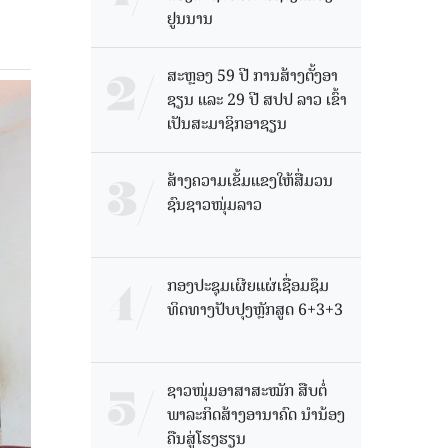
ຢູນນານ
ສະຫຼອງ 59 ປີ ການສ້າງຕັ້ງອາ
ຊຽນ ແລະ 29 ປີ ສປປ ລາວ ເຂົ້າ
ເປັນສະມາຊິກອາຊຽນ
ສ້າງຄວາມເຂັ້ມແຂງໃຫ້ສື່ມວນ
ຊົນຊາວໜຸ່ມລາວ
ກອງປະຊຸມເຜີຍແຜ່ເຊື່ອມຊຶມ
ທິດທາງປັບປຸງຫຼັກສູດ 6+3+3
ຊາວໜຸ່ມອາສາສະໝັກ ສືບຕໍ່
ພາລະກິດສ້າງອານາຄົດ ນໍານ້ອງ
ຄືນສູ່ໂຮງຮຽນ