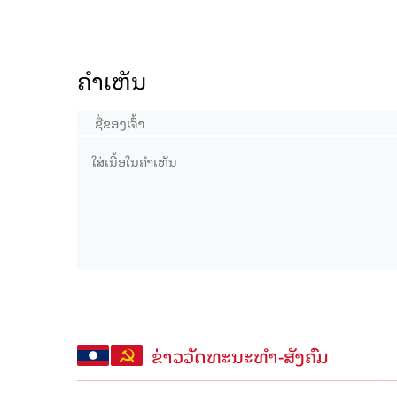
ຄໍາເຫັນ
ຂ່າວວັດທະນະທຳ-ສັງຄົມ