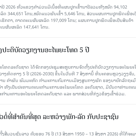
າປີ 2026 ທົ່ວແຂວງຄໍາມ່ວນມີເນື້ອທີ່ແຜນປູກເຂົ້ານາປີລວມທັງໝົດ 94,102
ລິດ 344,651 ໂຕນ,ໝົດແນວພັນເຂົ້າ 5,646 ໂຕນ, ສ່ວນແຜນການປູກພືດເພື່ອເປ
ຮັກຕາ, ຄາດຄະເນຜົນຜະລິດ 197,009 ໂຕນ; ແຜນການປູກພືດເພື່ອເປັນສິນຄ້າ
ະເນຜົນຜະລິດ 147,641 ໂຕນ.
ັ້ງປະຕິບັດວຽກງານອະໄພຍະໂທດ 5 ປີ
ທດລະດັບຊາດ ໄດ້ຈັດກອງປະຊຸມສະຫຼຸບການຈັດຕັ້ງປະຕິບັດວຽກງານອະໄພຍ
ວາງທິດທາງ 5 ປີ (2026-2030) ຂຶ້ນໃນວັນທີ 7 ສິງຫານີ້ ທີ່ນະຄອນຫຼວງວຽງຈັນ
ານ ຄໍາພັນ ພົມມະທັດ ກຳມະການກົມການເມືອງສູນກາງພັກ ຮອງນາຍົກລັດຖະມົ
ິທຳ ທັງເປັນປະທານຄະນະກຳມະການອະໄພຍະໂທດ ລະດັບຊາດ, ມີບັນດາທ່ານຄະ
ກຳມະການອະໄພຍະໂທດລະດັບຊາດ ແລະ ພາກສ່ວນທີ່ກ່ຽວຂ້ອງເຂົ້າຮ່ວມ.
ວຕໍ່ທີ່ສໍາຄັນທີ່ສຸດ ລະຫວ່າງພັກ-ລັດ ກັບປະຊາຊົນ
ັ້ງສື່ມວນຊົນລາວ ຄົບຮອບ 76 ປີ (13 ສິງຫາ 1950 – 13 ສິງຫາ 2026) ທີ່ໃກ້ຈະມ