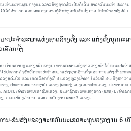
ສານ ກໍາມະການສູນກາງແນວລາວສ້າງຊາດສິລະປິນດີເດັ່ນ ສາຂາວັນນະກໍາ ປະທານ
ດ້ໃຫ້ສໍາພາດ ແລະ ສະແດງຄວາມຮູ້ສຶກກ່ຽວກັບວັນດັ່ງກ່າວ ຕໍ່ນັກຂ່າວໜັງສືພິມ
ນະປະຈໍາສະພາແຫ່ງຊາດສ້າງຕັ້ງ ແລະ ແຕ່ງຕັ້ງບຸກຄະລ
ເລືອກຕັ້ງ
ງຄາມ ກຳມະການສູນກາງພັກ ຮອງປະທານສະພາແຫ່ງຊາດຕາງໜ້າໃຫ້ຄະນະປະຈໍາ
້ໄປປະກາດກົງຈັກທີ່ຄະນະປະຈໍາສະພາແຫ່ງຊາດສ້າງຕັ້ງແລະ ການແຕ່ງຕັ້ງບຸກຄະ
 ແຂວງອຸດົມໄຊ ແລະ ເຂດເລືອກຕັ້ງທີ 3 ແຂວງຫຼວງນ້ຳທາ ໃນວັນທີ 3-5 ສິງຫາຜ່ານ
ຂາພັກແຂວງ, ປະທານສະພາປະຊາຊົນແຂວງ (ສພຂ); ຮອງເລຂາພັກແຂວງ, ປະທານຄະນ
, ຄະນະປະຈໍາສະພາປະຊາຊົນແຂວງ, ສະມາຊິກສະພາແຫ່ງຊາດ (ສສຊ) ປະຈໍາເຂດເ
້າງ, ຄະນະຫ້ອງວ່າການ ແລະ ພະນັກງານ ສພຂ 3 ແຂວງ.
ານ-ຂົນສົ່ງແຂວງສະຫວັນນະເຂດສະຫຼຸບວຽກງານ 6 ເດ