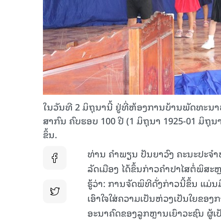
ໃນວັນທີ 2 ມິຖຸນານີ້ ຢູ່ທີ່ຫ້ອງການບ້ານພັດທະນາ
ສາກົນ ຄົບຮອບ 100 ປີ (1 ມິຖຸນາ 1925-01 ມິຖຸນ
ຂຶ້ນ.
ທ່ານ ຄໍາພຽນ ປັນຍາວົງ ຄະນະປະຈ
ລັດເມືອງ ໄດ້ຂຶ້ນກ່າວຄໍາປາໄສຕໍ່ພິສ
ຮູ້ວ່າ: ການຈັດພິທີດັ່ງກ່າວນີ້ຂຶ້ນ
ເອົາໃຈໃສ່ຄວາມເປັນຫ່ວງເປັນໃຍຂອງການຈັ
ອະນາຄົດຂອງລູກຫຼານເຍົາວະຊົນ ຜູ