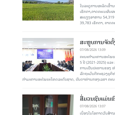
ໃນລະດູການຜະລິດເຂົ້ານ
ເຮັກຕາ,ຄາດຄະເນຜົນຜະ
ສະບຽງອາຫານ 54,319 ເ
39,783 ເຮັກຕາ, ຄາດຄ
ສະຫຼຸບການຈັດຕ
07/08/2026 13:09
ຄະນະກຳມະການອະໄພຍະໂ
5 ປີ (2021-2025) ແລະ 
ການເປັນປະທານຂອງ ທ່
ລັດຖະມົນຕີກະຊວງຍຸຕ
ກໍາມະການອະໄພຍະໂທດລະດັບຊາດ, ບັນດາທ່ານກອງເລຂາ ຄະນະ
ສື່ມວນຊົນແມ່ນຂົ
07/08/2026 13:07
ເນື່ອງໃນໂອກາດວັນສ້າງຕ