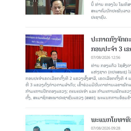
ນີ້ ທ່ານ ທອງໃບ ໂພທິ
ສະມາຄົມນັກປະພັນລາວ ໄ
ປະຊາຊົນ.
ປະກາດກົງຈັກຄະ
ກອນປະຈໍາ 3 ເຂດ
07/08/2026 12:56
ທ່ານ ກອງແກ້ວ ໄຊສົ
ແຫ່ງຊາດ (ຄປຈສພຊ) ໄດ
ກອນປະຈໍາເຂດເລືອກຕັ້ງທີ 2 ແຂວງຜົ້ງສາລີ, ເຂດເລືອກຕັ້ງທີ 4
ທີ່ 3 ແຂວງດັ່ງກ່າວຕາມລຳດັບ; ເຂົ້າຮ່ວມມີບັນດາທ່ານເລ
ກໍາມະການປົກຄອງແຂວງ; ຄະນະປະຈໍາ ແລະ ກໍາມະການພັກແຂວງ
ຕັ້ງ, ສະມາຊິກສະພາປະຊາຊົນແຂວງ (ສສຂ); ພະແນກການອ້ອມຂ
ພະແນກໂຍທາທິກ
07/08/2026 09:28