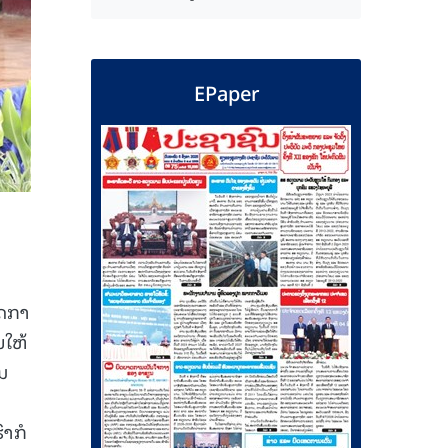
EPaper
ວດກາ
ນໃຫ້
ມ
າກໍ