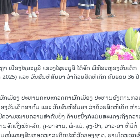
ຫຼາ ເມືອງໄຊຍະບູລີ ແຂວງໄຊຍະບູລີ ໄດ້ຈັດ ພິທີສະຫຼອງວັນເດັກ
າ 2025) ແລະ ວັນສົນທິສັນຍາ ວ່າດ້ວຍສິດທິເດັກ ຄົບຮອບ 36 ປີ
ໍາພັກເມືອງ ປະທານຄະນະກວດກາພັກເມືອງ ປະທານອົງການກ
ະຫຼອງວັນເດັກສາກົນ ແລະ ວັນສົນທິສັນຍາ ວ່າດ້ວຍສິດທິເດັກ ທ່າ
 ແມ່ນມີຄວາມໝາຍຄວາມສໍາຄັນຍິ່ງ ດ້ານໜຶ່ງກໍແມ່ນສະແດງເຖິງຄວາ
ດຕັ້ງພັກ-ລັດ, ຄູ-ອາຈານ, ພໍ່-ແມ່, ລຸງ-ປ້າ, ອາວ-ອາ ທີ່ມີຕໍ່
້ເປັນໜໍ່ແໜງສືບທອດພາລະກິດປະຕິວັດຂອງຊາດ. ຍາມໃດພວກເຮົ