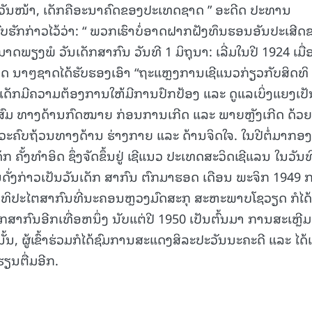
ຫຍ່ໃນວັນໜ້າ, ເດັກຄືອະນາຄົດຂອງປະເທດຊາດ ” ອະດີດ ປະທານ
15.040(07-08-20
ົບຮັກກ່າວໄວ້ວ່າ: “ ພວກເຮົາບໍ່ອາດຝາກຝັງທຶນຮອນອັນປະເສີດ
ມາດພຽງພໍ ວັນເດັກສາກົນ ວັນທີ 1 ມິຖຸນາ: ເລີ່ມໃນປີ 1924 ເມື່
ດ ນາໆຊາດໄດ້ຮັບຮອງເອົາ “ຖະແຫຼງການເຊີແນວກ່ຽວກັບສິດທິ
ວ່າ: ເດັກມີຄວາມຕ້ອງການໃຫ້ມີການປົກປ້ອງ ແລະ ດູແລເບິ່ງແຍງເປ
ສົມ ທາງດ້ານກົດໝາຍ ກ່ອນການເກີດ ແລະ ພາຍຫຼັງເກີດ ດ້ວຍ
ິພາວະຄົບຖ້ວນທາງດ້ານ ຮ່າງກາຍ ແລະ ດ້ານຈິດໃຈ. ໃນປີຕໍ່ມາກອງ
ກ ຄັ້ງທໍາອິດ ຊຶ່ງຈັດຂຶ້ນຢູ່ ເຊີແນວ ປະເທດສະວິດເຊີແລນ ໃນວັນທ
ນດັ່ງກ່າວເປັນວັນເດັກ ສາກົນ ຕົກມາຮອດ ເດືອນ ພະຈິກ 1949 
ທິປະໄຕສາກົນທີ່ນະຄອນຫຼວງມົດສະກຸ ສະຫະພາບໂຊວຽດ ກໍໄດ້
ັກສາກົນອີກເທື່ອຫນຶ່ງ ນັບແຕ່ປີ 1950 ເປັນຕົ້ນມາ ການສະເຫຼີມ
້ນ, ຜູ້ເຂົ້າຮ່ວມກໍໄດ້ຊົມການສະແດງສິລະປະວັນນະຄະດີ ແລະ ໄດ
ຽນຕື່ມອີກ.