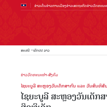
ຂ່າວເດັ່ນ
ຂ່າວການເມືອງ
ຂ່າວເສດຖະກິດ
ຂ່າວວັດທະນະທ
ສະເໜີ
ພັກປປ ລາວ
ຂ່າວວັດທະນະທຳ-ສັງຄົມ
ໄຊຍະບູລີ ສະຫຼອງວັນເດັກສາກົນ ແລະ ວັນສົນທິສັນ
ໄຊຍະບູລີ ສະຫຼອງວັນເດັກສ