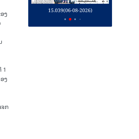
26)
15.039(06-08-2026)
1
ຂອງ
ອ
ັນ
ີ 1
ກອງ
້ແຈກ