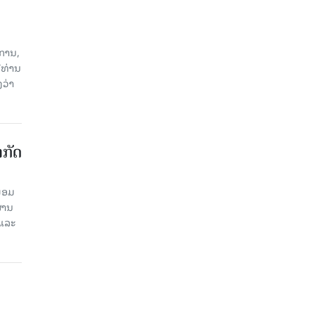
ການ,
ີທ່ານ
ວ່າ
າກັດ
ພ້ອມ
່ານ​
 ແລະ