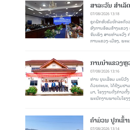
ສາລະວັນ ສໍາເລ
07/08/2026 13:18
ຊຸດຝຶກອົບຮົມຍົກລະດ
ອົງການອ້ອມຂ້າງແຂວງ ແລະ
ຈັນເພັງ ສາຍທຳມະວົງ 
ການແຂວງ-ເມືອງ, ພະແນ
ການນຳແຂວງຫຼວງພ
07/08/2026 13:16
ທ່ານ ບຸນເລື່ອມ ມະນີວ
ດ້ວຍຄະນະ, ໄດ້ຢ້ຽມຢາມ-ເຮ
ມາ, ໂຮງ​ງານ​ດັ່ງ​ກ່າວ
ພະນັກງານພາຍໃນໂຮງງ
ຄໍາມ່ວນ ປູກເຂົ້
07/08/2026 13:14