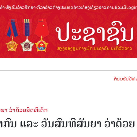
ຳ-ສັງຄົມ
ຂ່າວສືກສາ-ກິລາ
ຂ່າວຕ່າງປະເທດ
ຂ່າວທ່ອງທ່ຽວ
ຂ່າວການຮ່ວມມື
Logi
ຕ້ອນຮັບປີທ່ອງທ່ຽວລ
ຍາ ວ່າດ້ວຍສິດທິເດັກ
າກົນ ແລະ ວັນສົນທິສັນຍາ ວ່າດ້ວຍ