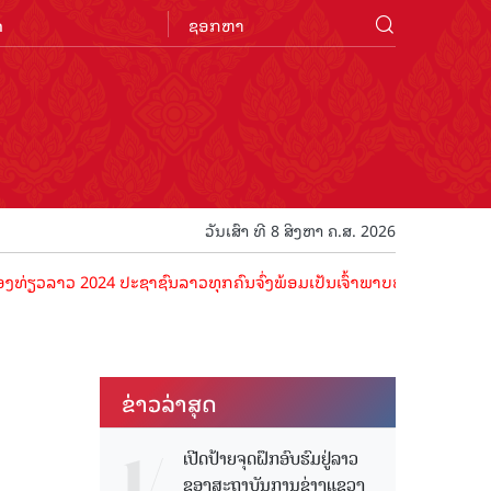
n
ວັນເສົາ ທີ 8 ສິງຫາ ຄ.ສ. 2026
າວ 2024 ປະຊາຊົນລາວທຸກຄົນຈົ່ງພ້ອມເປັນເຈົ້າພາບທີ່ດີ ຕ້ອນຮັບນັກທ່ອງທ່
ຂ່າວ​ລ່າ​ສຸດ
ເປີດປ້າຍຈຸດຝຶກອົບຮົມຢູ່ລາວ
ຂອງສະຖາບັນການຊ່າງແຂວງ