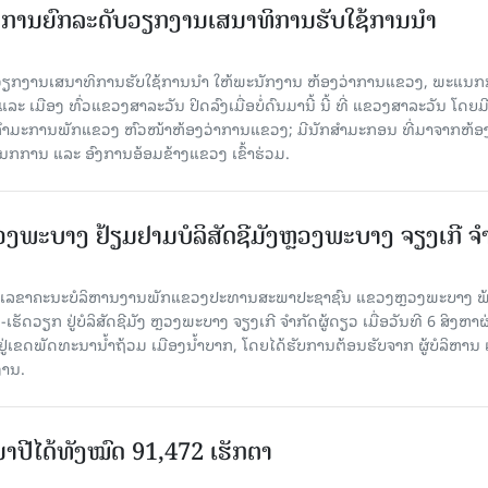
ັດການຍົກລະດັບວຽກງານເສນາທິການຮັບໃຊ້ການນໍາ
ັບວຽກງານເສນາທິການຮັບໃຊ້ການນໍາ ໃຫ້ພະນັກງານ ຫ້ອງວ່າການແຂວງ, ພະແນກ
 ເມືອງ ທົ່ວແຂວງສາລະວັນ ປິດລົງເມື່ອ​ບໍ່​ດົນ​ມາ​ນີ້ ນີ້ ທີ່ ແຂວງສາລະວັນ ໂດຍ​ມ
ກຳມະການພັກແຂວງ ຫົວໜ້າຫ້ອງວ່າການແຂວງ; ມີນັກສຳມະກອນ ທີ່ມາຈາກຫ້ອງ
ກການ ແລະ ອົງການອ້ອມຂ້າງແຂວງ ເຂົ້າຮ່ວມ.
ະບາງ ຢ້ຽມ​ຢາມບໍ​ລິ​ສັດຊີມັງຫຼວງພະບາງ ຈຽງເກີ ຈໍ
ົງ ເລ​ຂາ​ຄະ​ນະ​ບໍ​ລິ​ຫານ​ງານ​ພັກແຂວງປະທານສະພາປະຊາຊົນ ແຂວງຫຼວງພະບາງ 
ັດວຽກ ຢູ່ບໍລິສັດຊີມັງ ຫຼວງພະບາງ ຈຽງເກີ ຈໍາກັດຜູ້ດຽວ ເມື່ອ​ວັນ​ທີ 6 ສິງ​ຫາ​ຜ
ຕັ້ງຢູ່ເຂດພັດທະນານ້ຳຖ້ວມ ເມືອງນໍ້າບາກ, ໂດຍໄດ້ຮັບການຕ້ອນຮັບຈາກ ຜູ້ບໍລິຫານ
ານ.
ານາປີໄດ້ທັງໝົດ 91,472 ເຮັກຕາ