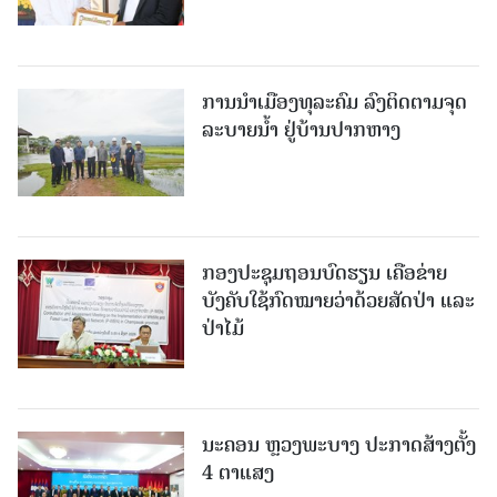
ການນໍາເມືອງທຸລະຄົມ ລົງຕິດຕາມຈຸດ
ລະບາຍນໍ້າ ຢູ່ບ້ານປາກຫາງ
ກອງປະຊຸມຖອນບົດຮຽນ ເຄືອຂ່າຍ
ບັງຄັບໃຊ້ກົດໝາຍວ່າດ້ວຍສັດປ່າ ແລະ
ປ່າໄມ້
ນະຄອນ ຫຼວງພະບາງ ປະ​ກາດ​ສ້າງ​ຕັ້ງ
4 ຕາແສງ