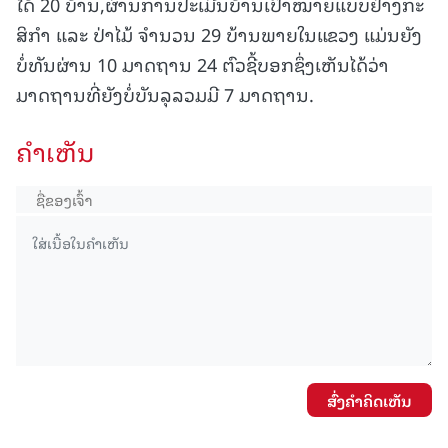
ໄດ້ 20 ບ້ານ,ຜ່ານການປະເມີນບ້ານເປົ້າໝາຍແບບຢ່າງກະ
ສິກໍາ ແລະ ປ່າໄມ້ ຈໍານວນ 29 ບ້ານພາຍໃນແຂວງ ແມ່ນຍັງ
ບໍ່ທັນຜ່ານ 10 ມາດຖານ 24 ຕົວຊີ້ບອກຊຶ່ງເຫັນໄດ້ວ່າ
ມາດຖານທີ່ຍັງບໍ່ບັນລຸລວມມີ 7 ມາດຖານ.
ຄໍາເຫັນ
ສົ່ງຄໍາຄິດເຫັນ