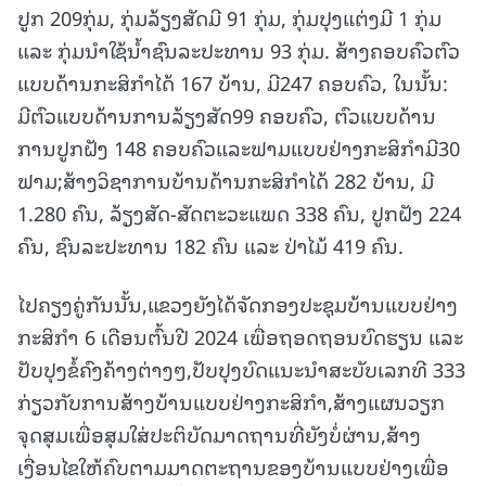
ປູກ 209ກຸ່ມ, ກຸ່ມລ້ຽງສັດມີ 91 ກຸ່ມ, ກຸ່ມປຸງແຕ່ງມີ 1 ກຸ່ມ
ແລະ ກຸ່ມນຳໃຊ້ນໍ້າຊົນລະປະທານ 93 ກຸ່ມ. ສ້າງຄອບຄົວຕົວ
ແບບດ້ານກະສິກໍາໄດ້ 167 ບ້ານ, ມີ247 ຄອບຄົວ, ໃນນັ້ນ:
ມີຕົວແບບດ້ານການລ້ຽງສັດ99 ຄອບຄົວ, ຕົວແບບດ້ານ
ການປູກຝັງ 148 ຄອບຄົວແລະຟາມແບບຢ່າງກະສິກໍາມີ30
ຟາມ;ສ້າງວິຊາການບ້ານດ້ານກະສິກໍາໄດ້ 282 ບ້ານ, ມີ
1.280 ຄົນ, ລ້ຽງສັດ-ສັດຕະວະແພດ 338 ຄົນ, ປູກຝັງ 224
ຄົນ, ຊົນລະປະທານ 182 ຄົນ ແລະ ປ່າໄມ້ 419 ຄົນ.
ໄປຄຽງຄູ່ກັນນັ້ນ,ແຂວງຍັງໄດ້ຈັດກອງປະຊຸມບ້ານແບບຢ່າງ
ກະສິກໍາ 6 ເດືອນຕົ້ນປີ 2024 ເພື່ອຖອດຖອນບົດຮຽນ ແລະ
ປັບປຸງຂໍ້ຄົງຄ້າງຕ່າງໆ,ປັບປຸງບົດແນະນໍາສະບັບເລກທີ 333
ກ່ຽວກັບການສ້າງບ້ານແບບຢ່າງກະສິກໍາ,ສ້າງແຜນວຽກ
ຈຸດສຸມເພື່ອສຸມໃສ່ປະຕິບັດມາດຖານທີ່ຍັງບໍ່ຜ່ານ,ສ້າງ
ເງື່ອນໄຂໃຫ້ຄົບຕາມມາດຕະຖານຂອງບ້ານແບບຢ່າງເພື່ອ