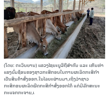
(ໂດຍ: ຕະວິນຍານ) ແຂວງໄຊຍະບູລີຖືສໍາຄັນ ແລະ ເຫັນທ່າ
ແຮງບົ່ມຊ້ອນຂອງຊາວກະສິກອນໃນການຜະລິດກະສິກໍາ
ເປັນສິນຄ້າສົ່ງອອກ.ໃນໄລຍະຜ່ານມາ,ເຖິງວ່າຊາວ
ກະສິກອນຜະລິດພືດກະສິກໍາສົ່ງອອກໄດ້ ແຕ່ມີລັກສະນະ
ກະແຈກກະຈາຍ,ເ