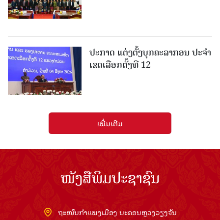
ປະກາດ ແຕ່ງຕັ້ງບຸກຄະລາກອນ ປະຈໍາ
ເຂດເລືອກຕັ້ງທີ 12
ເພີ່ມເຕີມ
ໜັງສືພິມປະຊາຊົນ
ຖະໜົນກຳແພງເມືອງ ນະຄອນຫຼວງວຽງຈັນ