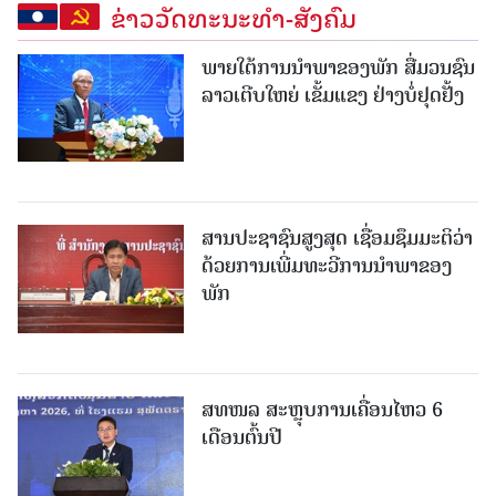
ຂ່າວວັດທະນະທຳ-ສັງຄົມ
ພາຍໃຕ້ການນໍາພາຂອງພັກ ສື່ມວນຊົນ
ລາວເຕີບໃຫຍ່ ເຂັ້ມແຂງ ຢ່າງບໍ່ຢຸດຢັ້ງ
ສານປະຊາຊົນສູງສຸດ ເຊື່ອມຊຶມມະຕິວ່າ
ດ້ວຍການເພີ່ມທະວີການນຳພາຂອງ
ພັກ
ສທໜລ ສະຫຼຸບການເຄື່ອນໄຫວ 6
ເດືອນຕົ້ນປີ