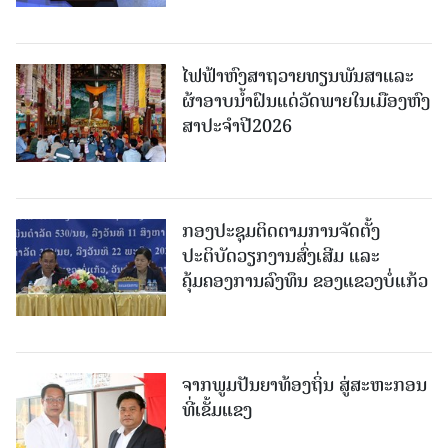
ໄຟຟ້າຫົງສາຖວາຍທຽນພັນສາແລະ
ຜ້າອາບນໍ້າຝົນແດ່ວັດພາຍໃນເມືອງຫົງ
ສາປະຈໍາປີ2026
ກອງປະຊຸມຕິດຕາມການຈັດຕັ້ງ
ປະຕິບັດວຽກງານສົ່ງເສີມ ແລະ
ຄຸ້ມຄອງການລົງທຶນ ຂອງແຂວງບໍ່ແກ້ວ
ຈາກພູມປັນຍາທ້ອງຖິ່ນ ສູ່ສະຫະກອນ
ທີ່ເຂັ້ມແຂງ