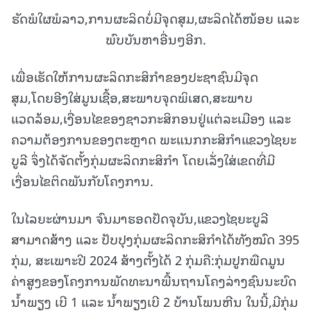
ຮັດພໍໃຜພໍລາວ,ການຜະລິດບໍ່ມີຈຸດສຸມ,ຜະລິດໄດ້ໜ້ອຍ ແລະ
ພົບບັນຫາອື່ນໆອີກ.
ເພື່ອເຮັດໃຫ້ການຜະລິດກະສິກໍາຂອງປະຊາຊົນມີຈຸດ
ສຸມ,ໂດຍອີງໃສ່ມູນເຊື້ອ,ສະພາບຈຸດພິເສດ,ສະພາບ
ແວດລ້ອມ,ເງື່ອນໄຂຂອງຊາວກະສິກອນຢູ່ແຕ່ລະເມືອງ ແລະ
ຄວາມຕ້ອງການຂອງຕະຫຼາດ ພະແນກກະສິກໍາແຂວງໄຊຍະ
ບູລີ ຈຶ່ງໄດ້ຈັດຕັ້ງກຸ່ມຜະລິດກະສິກໍາ ໂດຍເລັ່ງໃສ່ເຂດທີ່ມີ
ເງື່ອນໄຂຕິດພັນກັບໂຄງການ.
ໃນໄລຍະຜ່ານມາ ຈົນມາຮອດປັດຈຸບັນ,ແຂວງໄຊຍະບູລີ
ສາມາດສ້າງ ແລະ ປັບປຸງກຸ່ມຜະລິດກະສິກໍາໄດ້ທັງໝົດ 395
ກຸ່ມ, ສະເພາະປີ 2024 ສ້າງຕັ້ງໄດ້ 2 ກຸ່ມຄື:ກຸ່ມປູກພືດມູນ
ຄ່າສູງຂອງໂຄງການພັດທະນາພື້ນຖານໂຄງລ່າງຊົນນະບົດ
ນ້ຳພຽງ ເບີ 1 ແລະ ນໍ້າພຽງເບີ 2 ບ້ານໂພນຫີນ ໃນນີ້,ມີກຸ່ມ