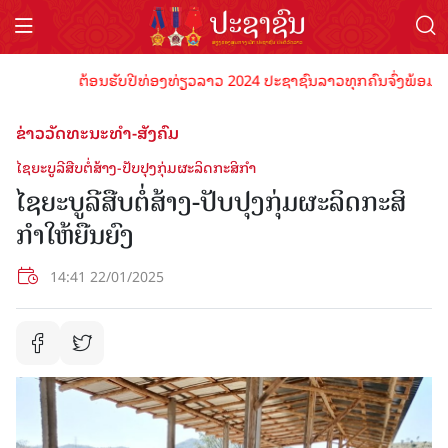
ຕ້ອນຮັບປີທ່ອງທ່ຽວລາວ 2024 ປະຊາຊົນລາວທຸກຄົນຈົ່ງພ້ອມເປັນເຈົ້
ຂ່າວວັດທະນະທຳ-ສັງຄົມ
ໄຊຍະບູລີສືບຕໍ່ສ້າງ-ປັບປຸງກຸ່ມຜະລິດກະສິກໍາ
ໄຊຍະບູລີສືບຕໍ່ສ້າງ-ປັບປຸງກຸ່ມຜະລິດກະສິ
ກໍາໃຫ້ຍືນຍົງ
14:41 22/01/2025