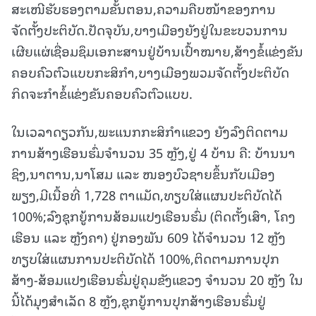
ສະເໜີຮັບຮອງຕາມຂັ້ນຕອນ,ຄວາມຄືບໜ້າຂອງການ
ຈັດຕັ້ງປະຕິບັດ.ປັດຈຸບັນ,ບາງເມືອງຍັງຢູ່ໃນຂະບວນການ
ເຜີຍແຜ່ເຊື່ອມຊຶມເອກະສານຢູ່ບ້ານເປົ້າໝາຍ,ສ້າງຂໍ້ແຂ່ງຂັນ
ຄອບຄົວຕົວແບບກະສິກໍາ,ບາງເມືອງພວມຈັດຕັ້ງປະຕິບັດ
ກິດຈະກໍາຂໍ້ແຂ່ງຂັນຄອບຄົວຕົວແບບ.
ໃນເວລາດຽວກັນ,ພະແນກກະສິກໍາແຂວງ ຍັງລົງຕິດຕາມ
ການສ້າງເຮືອນຮົ່ມຈໍານວນ 35 ຫຼັງ,ຢູ່ 4 ບ້ານ ຄື: ບ້ານນາ
ຊິງ,ນາຕານ,ນາໂສມ ແລະ ໜອງບົວຊາຍຂຶ້ນກັບເມືອງ
ພຽງ,ມີເນື້ອທີ່ 1,728 ຕາແມັດ,ທຽບໃສ່ແຜນປະຕິບັດໄດ້
100%;ລົງຊຸກຍູ້ການສ້ອມແປງເຮືອນຮົ່ມ (ຕິດຕັ້ງເສົາ, ໂຄງ
ເຮືອນ ແລະ ຫຼັງຄາ) ຢູ່ກອງພັນ 609 ໄດ້ຈໍານວນ 12 ຫຼັງ
ທຽບໃສ່ແຜນການປະຕິບັດໄດ້ 100%,ຕິດຕາມການປຸກ
ສ້າງ-ສ້ອມແປງເຮືອນຮົ່ມຢູ່ຄຸມຂັງແຂວງ ຈໍານວນ 20 ຫຼັງ ໃນ
ນີ້ໄດ້ມຸງສໍາເລັດ 8 ຫຼັງ,ຊຸກຍູ້ການປຸກສ້າງເຮືອນຮົ່ມຢູ່