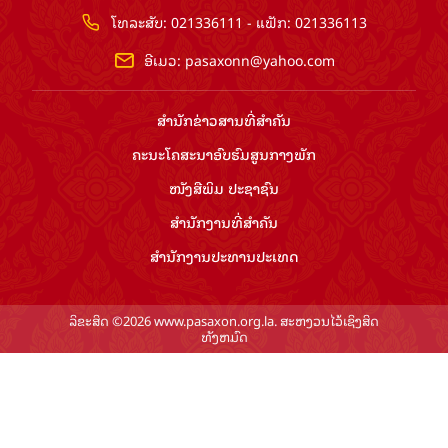
ໂທລະສັບ: 021336111 - ແຟັກ: 021336113
ອີເມວ:
pasaxonn@yahoo.com
ສຳ​ນັກ​ຂ່າວ​ສານ​ທີ່​ສຳ​ຄັນ​
ຄະນະໂຄສະນາອົບຮົມ​ສູນ​ກາງ​ພັກ
ໜັງສືພິມ ປະ​ຊາ​ຊົນ
ສຳ​ນັກ​ງານ​ທີ່​ສຳ​ຄັນ
ສຳ​ນັກ​ງານ​ປະ​ທານ​ປະ​ເທດ
ລິຂະສິດ ©2026 www.pasaxon.org.la. ສະຫງວນໄວ້ເຊິງສິດ
ທັງຫມົດ