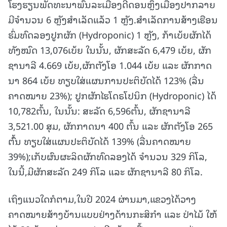
ໂຮງຮຽນພັດທະນາພົນລະເມືອງດີດອນຫຼຶງເມືອງປາກລາຍ
ມີຈໍານວນ 6 ຫຼັງສໍາເລັດແລ້ວ 1 ຫຼັງ.ສໍາເລັດການສ້າງເຮືອນ
ຮົ່ມທົດລອງປູກຜັກ (Hydroponic) 1 ຫຼັງ, ກ້າເບ້ຍຜັກໄດ້
ທັງໝົດ 13,076ເບ້ຍ ໃນນັ້ນ, ຜັກສະລັດ 6,479 ເບ້ຍ, ຜັກ
ຊານາລີ 4.669 ເບ້ຍ,ຜັກຕັງໂອ 1.044 ເບ້ຍ ແລະ ຜັກກາດ
ນາ 864 ເບ້ຍ ທຽບໃສ່ແຜນການປະຕິບັດໄດ້ 123% (ລື່ນ
ຄາດໝາຍ 23%); ປູກຜັກໄຮໂດຣໂປນິກ (Hydroponic) ໄດ້
10,782ຕົ້ນ, ໃນນັ້ນ: ສະລັດ 6,596ຕົ້ນ, ຜັກຊານາລີ
3,521.00 ສຸມ, ຜັກກາດນາ 400 ຕົ້ນ ແລະ ຜັກຕັງໂອ 265
ຕົົ້ນ ທຽບໃສ່ແຜນປະຕິບັດໄດ້ 139% (ລື່ນຄາດໝາຍ
39%);ເກັບຜົນຜະລິດຜັກທົດລອງໄດ້ ຈໍານວນ 329 ກິໂລ,
ໃນນີ້,ມີຜັກສະລັດ 249 ກິໂລ ແລະ ຜັກຊານາລີ 80 ກິໂລ.
ເຖິງແນວໃດກໍຕາມ,ໃນປີ 2024 ຜ່ານມາ,ແຂວງໄດ້ວາງ
ຄາດໝາຍສ້າງບ້ານແບບຢ່າງດ້ານກະສິກໍາ ແລະ ປ່າໄມ້ ໃຫ້