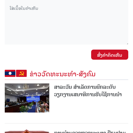
ສົ່ງຄໍາຄິດເຫັນ
ຂ່າວວັດທະນະທຳ-ສັງຄົມ
ສາລະວັນ ສໍາເລັດການຍົກລະດັບ
ວຽກງານເສນາທິການຮັບໃຊ້ການນໍາ
ການນຳແຂວງຫຼວງພະບາງ ຢ້ຽມ​ຢາມ