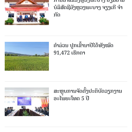
ບໍ​ລິ​ສັດຊີມັງຫຼວງພະບາງ ຈຽງເກີ ຈໍາ
ກັດ
ຄໍາມ່ວນ ປູກເຂົ້ານາປີໄດ້ທັງໝົດ
91,472 ເຮັກຕາ
ສະຫຼຸບການຈັດຕັ້ງປະຕິບັດວຽກງານ
ອະໄພຍະໂທດ 5 ປີ