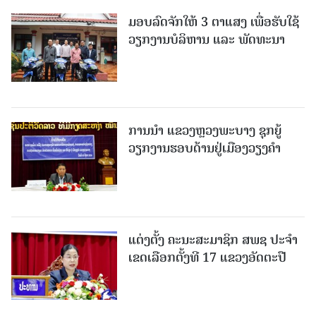
ມອບລົດຈັກໃຫ້ 3 ຕາແສງ ເພື່ອຮັບໃຊ້
ວຽກງານບໍລິຫານ ແລະ ພັດທະນາ
ການນຳ ແຂວງຫຼວງພະບາງ ຊຸກຍູ້
ວຽກງານຮອບດ້ານຢູ່ເມືອງວຽງຄໍາ
ແຕ່ງຕັ້ງ ຄະນະສະມາຊິກ ສພຊ ປະຈຳ
ເຂດເລືອກຕັ້ງທີ 17 ແຂວງອັດຕະປື