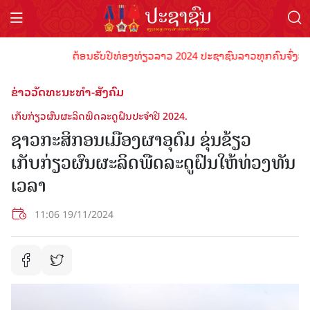
ຕ້ອນຮັບປີທ່ອງທ່ຽວລາວ 2024 ປະຊາຊົນລາວທຸກຄົນຈົ່ງພ້ອມເປັ
ຂ່າວວັດທະນະທຳ-ສັງຄົມ
ເກັບກ່ຽວຜົນຜະລິດພືດລະດູຝົນປະຈໍາປີ 2024.
ຊາວກະສິກອນເມືອງຜາອຸດົມ ຂຸ່ນຂ້ຽວ
ເກັບກ່ຽວຜົນຜະລິດພືດລະດູຝົນໃຫ້ທ່ວງທັນ
ເວລາ
11:06 19/11/2024