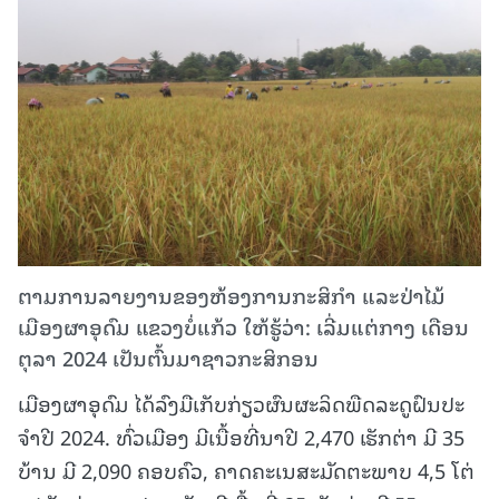
ຕາມການລາຍງານຂອງຫ້ອງການກະສິກໍາ ແລະປ່າໄມ້
ເມືອງຜາອຸດົມ ແຂວງບໍ່ແກ້ວ ໃຫ້ຮູ້ວ່າ: ເລີ່ມແຕ່ກາງ ເດືອນ
ຕຸລາ 2024 ເປັນຕົ້ນມາຊາວກະສິກອນ
ເມືອງຜາອຸດົມ ໄດ້ລົງມືເກັບກ່ຽວຜົນຜະລິດພືດລະດູຝົນປະ
ຈໍາປີ 2024. ທົ່ວເມືອງ ມີເນື້ອທີ່ນາປີ 2,470 ເຮັກຕ່າ ມີ 35
ບ້ານ ມີ 2,090 ຄອບຄົວ, ຄາດຄະເນສະມັດຕະພາບ 4,5 ໂຕ່