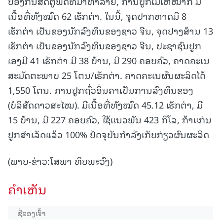
ປ້ອງກັນສັດຕູພືດທີ່ມາທໍາລາຍ, ການປູກໄມ້ໃຫ້ໝາກ ມີ
ເນື້ອທີ່ທັງໝົດ 62 ເຮັກຕ່າ. ໃນນີ້, ຈຸດປາກຫາດມີ 8
ເຮັກຕ່າ ເປັນຂອງນັກລົງທຶນຂອງຊາວ ຈີນ, ຈຸດປາງສ້ານ 13
ເຮັກຕ່າ ເປັນຂອງນັກລົງທຶນຂອງຊາວ ຈີນ, ປະຊາຊົນປູກ
ເອງມີ 41 ເຮັກຕ່າ ມີ 38 ບ້ານ, ມີ 290 ຄອບຄົວ, ຄາດຄະເນ
ສະມັດຕະພາບ 25 ໂຕນ/ເຮັກຕ່າ. ຄາດຄະເນຜົນຜະລິດໄດ້
1,550 ໂຕນ. ການປູກຖົ່ວອິ່ນຄາເປັນການລົງທຶນຂອງ
(ບໍລິສັດດາວສະໄໝ). ມີເນື້ອທີ່ທັງໝົດ 45.12 ເຮັກຕ່າ, ມີ
15 ບ້ານ, ມີ 227 ຄອບຄົວ, ໃຊ້ແນວພັນ 423 ກິໂລ, ກ້າແກ່ນ
ປູກສຳເລັດແລ້ວ 100% ປັດຈຸບັນກຳລັງເກັບກ່ຽວຜົນຜະລິດ
(ພາບ-ຂ່າວ:ໂສພາ ທິບພະວົງ)
ຄໍາເຫັນ