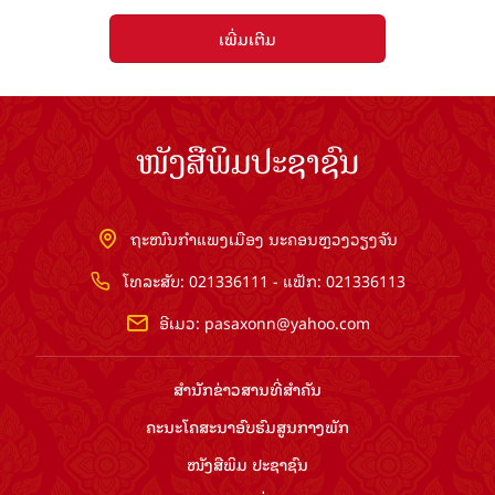
ເພີ່ມເຕີມ
ໜັງສືພິມປະຊາຊົນ
ຖະໜົນກຳແພງເມືອງ ນະຄອນຫຼວງວຽງຈັນ
ໂທລະສັບ: 021336111 - ແຟັກ: 021336113
ອີເມວ:
pasaxonn@yahoo.com
ສຳ​ນັກ​ຂ່າວ​ສານ​ທີ່​ສຳ​ຄັນ​
ຄະນະໂຄສະນາອົບຮົມ​ສູນ​ກາງ​ພັກ
ໜັງສືພິມ ປະ​ຊາ​ຊົນ