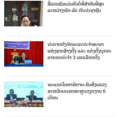
ສື່ມວນຊົນແມ່ນຂົວຕໍ່ທີ່ສໍາຄັນທີ່ສຸດ
ລະຫວ່າງພັກ-ລັດ ກັບປະຊາຊົນ
ປະກາດກົງຈັກຄະນະປະຈໍາສະພາ
ແຫ່ງຊາດສ້າງຕັ້ງ ແລະ ແຕ່ງຕັ້ງບຸກຄະ
ລາກອນປະຈໍາ 3 ເຂດເລືອກຕັ້ງ
ພະແນກໂຍທາທິການ-ຂົນສົ່ງແຂວງ
ສະຫວັນນະເຂດສະຫຼຸບວຽກງານ 6
ເດືອນ