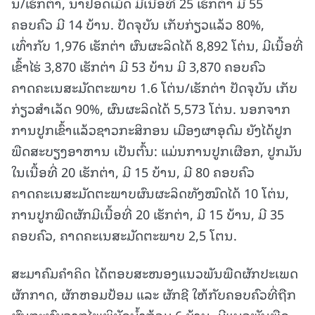
ນ/ເຮັກຕ່າ, ນາຢອດເມັດ ມີເນື້ອທີ່ 25 ເຮັກຕ່າ ມີ 55
ຄອບຄົວ ມີ 14 ບ້ານ. ປັດຈຸບັນ ເກັບກ່ຽວແລ້ວ 80%,
ເທົ່າກັບ 1,976 ເຮັກຕ່າ ຜົນຜະລິດໄດ້ 8,892 ໂຕ່ນ, ມີເນື້ອທີ່
ເຂົ້າໄຮ່ 3,870 ເຮັກຕ່າ ມີ 53 ບ້ານ ມີ 3,870 ຄອບຄົວ
ຄາດຄະເນສະມັດຕະພາບ 1.6 ໂຕ່ນ/ເຮັກຕ່າ ປັດຈຸບັນ ເກັບ
ກ່ຽວສໍາເລັດ 90%, ຜົນຜະລິດໄດ້ 5,573 ໂຕ່ນ. ນອກຈາກ
ການປູກເຂົ້າແລ້ວຊາວກະສິກອນ ເມືອງຜາອຸດົມ ຍັງໄດ້ປູກ
ພືດສະບຽງອາຫານ ເປັນຕົ້ນ: ແມ່ນການປູກເຜືອກ, ປູກມັນ
ໃນເນື້ອທີ່ 20 ເຮັກຕ່າ, ມີ 15 ບ້ານ, ມີ 80 ຄອບຄົວ
ຄາດຄະເນສະມັດຕະພາບຜົນຜະລິດທັງໝົດໄດ້ 10 ໂຕ່ນ,
ການປູກພືດຜັກມີເນື້ອທີ່ 20 ເຮັກຕ່າ, ມີ 15 ບ້ານ, ມີ 35
ຄອບຄົວ, ຄາດຄະເນສະມັດຕະພາບ 2,5 ໂຕນ.
ສະມາຄົມຄໍາຄິດ ໄດ້ຕອບສະໜອງແນວພັນພືດຜັກປະເພດ
ຜັກກາດ, ຜັກຫອມປ້ອມ ແລະ ຜັກຊີ ໃຫ້ກັບຄອບຄົວທີ່ຖືກ
ຜົນກະທົບຈາກໄພພິບັດນໍ້າຖ້ວມ 6 ບ້ານ, ມີແນວພັນພືດ