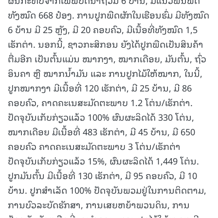
ທັງໝົດ 668 ປ໋ອງ. ການປູກພືດຜັກໃນເຮືອນຮົ່ມ ມີທັງໝົດ
6 ບ້ານ ມີ 25 ຫຼັງ, ມີ 20 ຄອບຄົວ, ມີເນື້ອທີ່ທັງໝົດ 1,5
ເຮັກຕ່າ. ນອກນີ້, ຊາວກະສິກອນ ຍັງໄດ້ປູກພືດເປັນສິນຄ້າ
ຕື່ມອີກ ເປັນຕົ້ນແມ່ນ ໝາກງາ, ໝາກເດືອຍ, ມັນຕົ້ນ, ຖົ່ວ
ອິນຄາ ຫຼື ໝາກນໍ້າມັນ ແລະ ການປູກໄມ້ໃຫ້ໝາກ, ໃນນີ້,
ປູກໝາກງາ ມີເນື້ອທີ່ 120 ເຮັກຕ່າ, ມີ 25 ບ້ານ, ມີ 86
ຄອບຄົວ, ຄາດຄະເນສະມັດຕະພາບ 1.2 ໂຕ່ນ/ເຮັກຕ່າ.
ປັດຈຸບັນເກັບກ່ຽວແລ້ວ 100% ຜົນຜະລິດໄດ້ 330 ໂຕ່ນ,
ໝາກເດືອຍ ມີເນື້ອທີ່ 483 ເຮັກຕ່າ, ມີ 45 ບ້ານ, ມີ 650
ຄອບຄົວ ຄາດຄະເນສະມັດຕະພາບ 3 ໂຕ່ນ/ເຮັກຕ່າ
ປັດຈຸບັນເກັບກ່ຽວແລ້ວ 15%, ຜົນຜະລິດໄດ້ 1,449 ໂຕ່ນ.
ປູກມັນຕົ້ນ ມີເນື້ອທີ່ 130 ເຮັກຕ່າ, ມີ 95 ຄອບຄົວ, ມີ 10
ບ້ານ. ປູກສໍາເລັດ 100% ປັດຈຸບັນພວມຢູ່ໃນການຕິດຕາມ,
ການບົວລະບັດຮັກສາ, ການເສຍຫຍ້າພວນດິນ, ການ