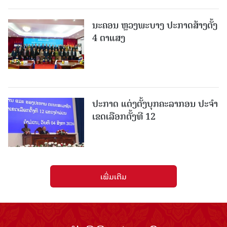
ນະຄອນ ຫຼວງພະບາງ ປະ​ກາດ​ສ້າງ​ຕັ້ງ
4 ຕາແສງ
ປະກາດ ແຕ່ງຕັ້ງບຸກຄະລາກອນ ປະຈໍາ
ເຂດເລືອກຕັ້ງທີ 12
ເພີ່ມເຕີມ