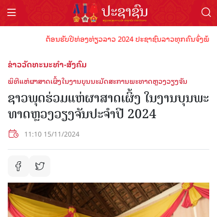
ຕ້ອນຮັບປີທ່ອງທ່ຽວລາວ 2024 ປະຊາຊົນລາວທຸກຄົນຈົ່ງພ້ອມເປັນເ
ຂ່າວວັດທະນະທຳ-ສັງຄົມ
ພິທີແຫ່ຜາສາດເຜິ້ງໃນງານບຸນນະມັດສະການພະທາດຫຼວງວຽງຈັນ
ຊາວພຸດຮ່ວມແຫ່ຜາສາດເຜິ້ງ ໃນງານບຸນພະ
ທາດຫຼວງວຽງຈັນປະຈຳປີ 2024
11:10 15/11/2024