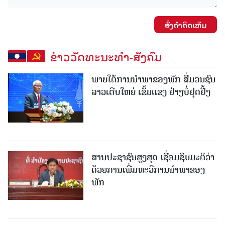
ສົ່ງຄໍາຄິດເຫັນ
ຂ່າວວັດທະນະທຳ-ສັງຄົມ
ພາຍໃຕ້ການນໍາພາຂອງພັກ ສື່ມວນຊົນ
ລາວເຕີບໃຫຍ່ ເຂັ້ມແຂງ ຢ່າງບໍ່ຢຸດຢັ້ງ
ສານປະຊາຊົນສູງສຸດ ເຊື່ອມຊຶມມະຕິວ່າ
ດ້ວຍການເພີ່ມທະວີການນຳພາຂອງ
ພັກ