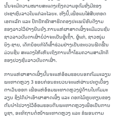
ນັ້ນຈະມີຄວາມໝາຍສະແດງເຖິງຄວາມອຸດົມຮັ່ງມີຂອງ
ປະຊາຊົນລາວໃນແຕ່ລະໄລຍະ. ທັງນີ້,ເພື່ອແນໃສ່ສືບທອດ
ເອກະລັກ ແລະ ປົກປັກຮັກສາຮີດຄອງປະເພນີອັນດີງາມ
ຂອງລາວໄວ້ຢ່າງຍືນຍົງ.ການແຫ່ຜາສາດເຜິ້ງຈະມີມວນຊົນ
ຊາວລາວບັນດາເຜົ່າບໍ່ວ່າຈະເປັນຜູ້ເຖົ້າ, ຜູ້ແກ່, ຊາວໜຸ່ມ
ຍິງ-ຊາຍ, ເດັກນ້ອຍກໍໄດ້ເຂົ້າຮ່ວມຢ່າງເປັນຂະບວນຟົດຟື້ນ
ມ່ວນຊື່ນ ສະແດງໃຫ້ເຫັນເຖິງການເຕົ້າໂຮມຄວາມສາມັກຄີ
ຂອງປວງຊົນລາວບັນດາເຜົ່າ.
ການແຫ່ຜາສາດເຜິ້ງນັ້ນຈະແຫ່ອ້ອມຮອບນອກກົມມະລຽນ
ພະທາດຫຼວງ 3 ຮອບກ່ອນຂະບວນຈະແຫ່ຜ່ານປະຕູເບື້ອງ
ຕາເວັນອອກ ເພື່ອແຫ່ອ້ອມພະທາດຫຼວງຢູ່ດ້ານໃນກົມມະ
ລຽນ ຊຶ່ງໄດ້ນຳເອົາຜາສາດເຜິ້ງ ແລະ ດອກໄມ້ທູບທຽນຂອງ
ຕົນນຳໄປວາງໄວ້ອ້ອມຮອບຕີນພະທາດຫຼວງເພື່ອເປັນການ
ບູຊາ, ອະທິຖານຕໍ່ໜ້າພະທາດຫຼວງ ແລະ ຂໍພອນຕາມ