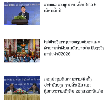
ສທໜລ ສະຫຼຸບການເຄື່ອນໄຫວ 6
ເດືອນຕົ້ນປີ
ໄຟຟ້າຫົງສາຖວາຍທຽນພັນສາແລະ
ຜ້າອາບນໍ້າຝົນແດ່ວັດພາຍໃນເມືອງຫົງ
ສາປະຈໍາປີ2026
ກອງປະຊຸມຕິດຕາມການຈັດຕັ້ງ
ປະຕິບັດວຽກງານສົ່ງເສີມ ແລະ
ຄຸ້ມຄອງການລົງທຶນ ຂອງແຂວງບໍ່ແກ້ວ