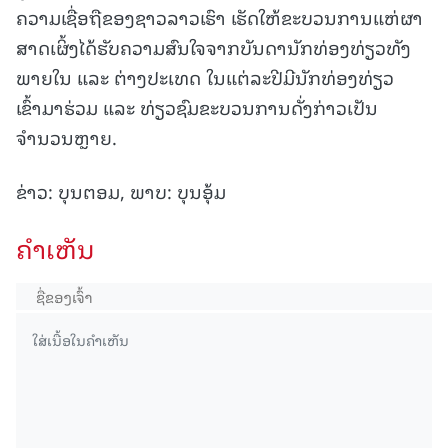
ຄວາມເຊື່ອຖືຂອງຊາວລາວເຮົາ ເຮັດໃຫ້ຂະບວນການແຫ່ຜາ
ສາດເຜິ້ງໄດ້ຮັບຄວາມສົນໃຈຈາກບັນດານັກທ່ອງທ່ຽວທັງ
ພາຍໃນ ແລະ ຕ່າງປະເທດ ໃນແຕ່ລະປີມີນັກທ່ອງທ່ຽວ
ເຂົ້າມາຮ່ວມ ແລະ ທ່ຽວຊົມຂະບວນການດັ່ງກ່າວເປັນ
ຈຳນວນຫຼາຍ.
ຂ່າວ: ບຸນຕອມ, ພາບ: ບຸນອຸ້ມ
ຄໍາເຫັນ