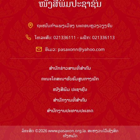
ໜັງສືພິມປະຊາຊົນ
ຖະໜົນກຳແພງເມືອງ ນະຄອນຫຼວງວຽງຈັນ
ໂທລະສັບ: 021336111 - ແຟັກ: 021336113
ອີເມວ:
pasaxonn@yahoo.com
ສຳ​ນັກ​ຂ່າວ​ສານ​ທີ່​ສຳ​ຄັນ​
ຄະນະໂຄສະນາອົບຮົມ​ສູນ​ກາງ​ພັກ
ໜັງສືພິມ ປະ​ຊາ​ຊົນ
ສຳ​ນັກ​ງານ​ທີ່​ສຳ​ຄັນ
ສຳ​ນັກ​ງານ​ປະ​ທານ​ປະ​ເທດ
ລິຂະສິດ ©2026 www.pasaxon.org.la. ສະຫງວນໄວ້ເຊິງສິດ
ທັງຫມົດ