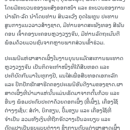
ໂດຍມີຂະບວນຂອງພະສົງອອກໜ້າ ແລະ ຂະບວນຂອງການ
ນໍາພັກ-ລັດ ນຳໂດຍທ່ານ ສິນລະວົງ ຄຸດໄພທູນ ປະທານ
ສູນກາງແນວລາວສ້າງຊາດ, ມີທ່ານອາດສະພັງທອງ ສີພັນ
ດອນ ເຈົ້າຄອງນະຄອນຫຼວງວຽງຈັນ, ມີທ່ານລັດຖະມົນຕີ
ພ້ອມດ້ວຍມວນຊົນຈາກຫຼາຍພາກສ່ວນເຂົ້າຮ່ວມ.
ປະເພນີແຫ່ຜາສາດເຜິ້ງໃນງານບຸນນະມັດສະການພະທາດ
ຫຼວງວຽງຈັນ ເປັນກິດຈະກໍາໜຶ່ງທີ່ໄດ້ສືບທອດ ແລະ
ປະຕິບັດກັນມາໃນທຸກໆປີ, ແນໃສ່ເພື່ອສືບທອດເອກະລັກ
ແລະ ປົກປັກຮັກສາຮີດຄອງປະເພນີອັນດີງາມຂອງຊາດ.ຜາ
ສາດເຜິ້ງທີ່ນໍາມາແຫ່ນັ້ນແມ່ນເຮັດມາຈາກຕົ້ນກ້ວຍ ແລະ
ອື່ນໆ ພ້ອມປະດັບປະດາດ້ວຍດອກເຜິ້ງ (ຂີ້ເຜິ້ງ), ເຄື່ອງໃຊ້
ຕ່າງໆເຊັ່ນ: ສໍດຳ, ບິກຂຽນ, ປຶ້ມຂຽນ ແລະ ເຄື່ອງໃຊ້ທີ່
ຈຳເປັນ ລວມທັງເງິນທີ່ຖືກຈັດວາງເປັນລະບຽບ ແລະ
ດັດແປງເປັນຮູບແບບຕ່າງໆ ຊຶ່ງການຕົບແຕ່ງຜາສາດເຜິ້ງ