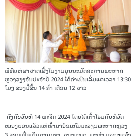
ພິທີແຫ່ຜາສາດເຜິ້ງໃນງານບຸນນະມັດສະການພະທາດ
ຫຼວງວຽງຈັນປະຈຳປີ 2024 ໄດ້ດຳເນີນເລີ່ມແຕ່ເວລາ 13:30
ໂມງ ຂອງມື້ຂຶ້ນ 14 ຄໍ່າ ເດືອນ 12 ລາວ
ກົງກັບວັນທີ 14 ພະຈິກ 2024 ໂດຍໄດ້ເຕົ້າໂຮມກັນທີ່ວັດ
ໜອງບອນແລ້ວແຫ່ເຂົ້າມາອ້ອມກົມມະລຽນພະທາດຫຼວງ
3 ຮອບເພື່ອເປັນການບູຊາ, ຄຸນພະພຸດ, ພະທໍາ ແລະ ພະສົງ