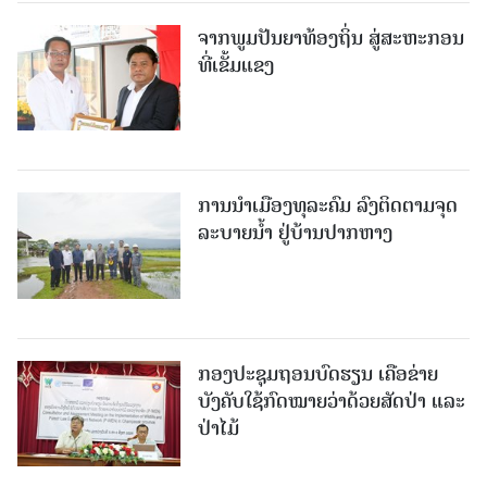
ຈາກພູມປັນຍາທ້ອງຖິ່ນ ສູ່ສະຫະກອນ
ທີ່ເຂັ້ມແຂງ
ການນໍາເມືອງທຸລະຄົມ ລົງຕິດຕາມຈຸດ
ລະບາຍນໍ້າ ຢູ່ບ້ານປາກຫາງ
ກອງປະຊຸມຖອນບົດຮຽນ ເຄືອຂ່າຍ
ບັງຄັບໃຊ້ກົດໝາຍວ່າດ້ວຍສັດປ່າ ແລະ
ປ່າໄມ້