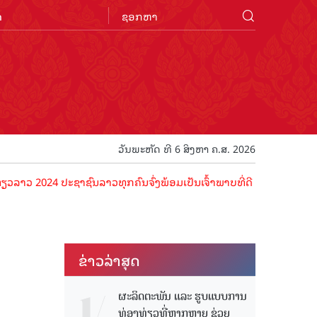
n
ວັນພະຫັດ ທີ 6 ສິງຫາ ຄ.ສ. 2026
ປະຊາຊົນລາວທຸກຄົນຈົ່ງພ້ອມເປັນເຈົ້າພາບທີ່ດີ ຕ້ອນຮັບນັກທ່ອງທ່ຽວດ້ວຍໄມ
ຂ່າວ​ລ່າ​ສຸດ
ຜະລິດຕະພັນ ແລະ ຮູບແບບການ
ທ່ອງທ່ຽວທີ່ຫຼາກຫຼາຍ ຊ່ວຍ