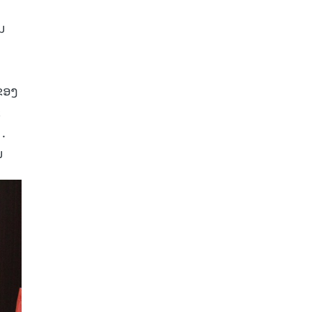
ນ
ງຂອງ
ຂ
.
ນ