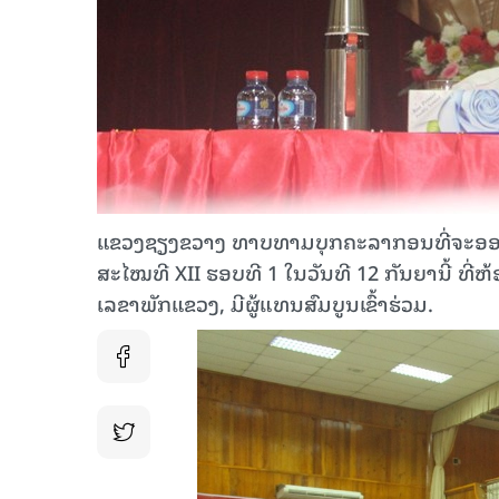
ແຂວງຊຽງຂວາງ ທາບທາມບຸກຄະລາກອນທີ່ຈະອອກຮ
ສະໄໝທີ XII ຮອບທີ 1 ໃນວັນທີ 12 ກັນຍານີ້ ທີ
ເລຂາພັກແຂວງ, ມີຜູ້ແທນສົມບູນເຂົ້າຮ່ວມ.