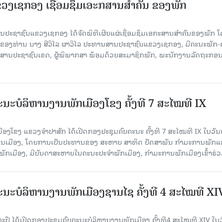
ງເຊກອງ ເຊື່ອມຊຶມເອະກສານສໍາຄັນ ຂອງພັກ
 ສານປະຊາຊົນແຂວງເຊກອງ ໄດ້ຈັດພິທີເຜີຍແຜ່ເຊື່ອມຊຶມເອກະສານສໍາຄັນຂອງພັກ 
ຂອງທ່ານ ນາງ ສີວິໄລ ຜາວິໄລ ປະທານສານປະຊາຊົນແຂວງເຊກອງ, ມີຄະນະພັກ-
 ສານປະຊາຊົນເຂດ, ຜູ້ພິພາກສາ ພ້ອມດ້ວຍສະມາຊິກພັກ, ພະນັກງານລັດຖະກອ
ນະບໍລິຫານງານພັກເມືອງໂຂງ ຄັ້ງທີ 7 ສະໄໝທີ IX
ອງໂຂງ ແຂວງຈຳປາສັກ ໄດ້ເປີດກອງປະຊຸມຄົບຄະນະ ຄັ້ງທີ 7 ສະໄໝທີ IX ໃນ​ວັນ​
ອງວ່າການເມືອງ, ໂດຍການເປັນປະທານຂອງ ສະຫາຍ ສາທິດ ປັດສາພັນ ກຳມະການພັກ
ັກເມືອງ, ມີບັນດາສະຫາຍໃນຄະນະປະຈຳພັກເມືອງ, ກຳມະການພັກເມືອງເຂົ້າຮ່ວ
ນະບໍລິຫານງານພັກເມືອງຊານ​ໄຊ ຄັ້ງທີ 4 ສະໄໝທີ XI
ປື ໄດ້ເປີດກອງປະຊຸມຄົບຄະນະບໍລິຫານງານພັກເມືອງ ຄັ້ງທີ4 ສະໄໝທີ XIV ໃນ​ວັ