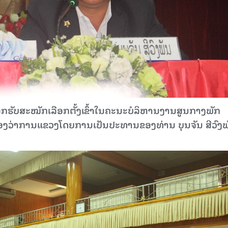
ັບສະໝັກເລືອກຕັ້ງເຂົ້າໃນຄະນະບໍລິຫານງານສູນກາງພັກ
່ຫ້ອງວ່າການແຂວງໂດຍການເປັນປະທານຂອງທ່ານ ບຸນຈັນ ສີວົງພ