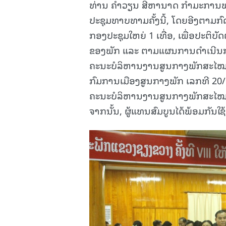
ທ່ານ ຄຳວຽນ ສີຫານາດ ກຳມະການພັກ
ປະຊຸມທາບທາມຄັ້ງນີ້, ໂດຍອີງຕາມກ
ກອງປະຊຸມໃຫຍ່ 1 ເທື່ອ, ເພື່ອປະຕິບ
ຂອງພັກ ແລະ ຕາມແຜນການດຳເນີນກາ
ຄະນະບໍລິຫານງານສູນກາງພັກສະໄໝທີ X
ກົມການເມືອງສູນກາງພັກ ເລກທີ 20/
ຄະນະບໍລິຫານງານສູນກາງພັກສະໄໝທີ
ຈາກນັ້ນ, ຜູ້ແທນສົມບູນໄດ້ພ້ອມກັນ