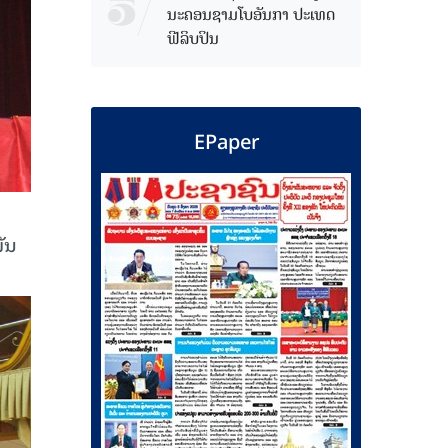
ນະຄອນຊາມໂບ​ອັນກາ ປະເທດ
ຟີລິບປິນ
EPaper
ັນ