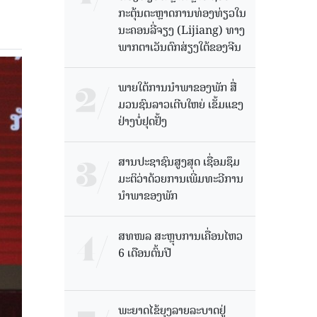
ກະຕຸ້ນຕະຫຼາດການທ່ອງທ່ຽວໃນ
ນະຄອນລີ່ຈຽງ (Lijiang) ທາງ
ພາກຕາເວັນຕົກສ່ຽງໃຕ້ຂອງຈີນ
ພາຍໃຕ້ການນໍາພາຂອງພັກ ສື່
ມວນຊົນລາວເຕີບໃຫຍ່ ເຂັ້ມແຂງ
ຢ່າງບໍ່ຢຸດຢັ້ງ
ສານປະຊາຊົນສູງສຸດ ເຊື່ອມຊຶມ
ມະຕິວ່າດ້ວຍການເພີ່ມທະວີການ
ນຳພາຂອງພັກ
ສທໜລ ສະຫຼຸບການເຄື່ອນໄຫວ
6 ເດືອນຕົ້ນປີ
ພະຍາດໄຂ້ຍຸງລາຍລະບາດຢູ່