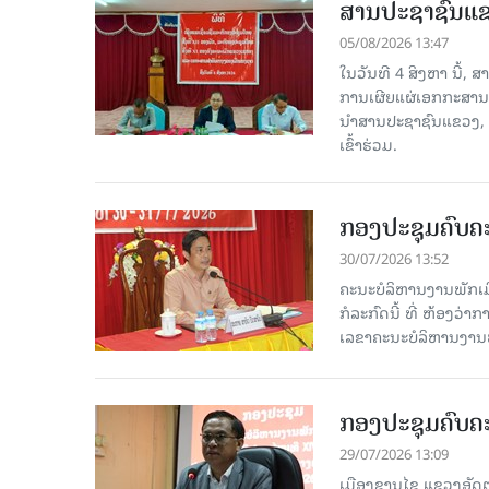
ສານປະຊາຊົນແຂວ
05/08/2026 13:47
ໃນວັນທີ 4 ສິງຫາ ນີ້,
ການເຜີຍແຜ່ເອກກະສານ
ນໍາສານປະຊາຊົນແຂວງ,
ເຂົ້າຮ່ວມ.
ກອງປະຊຸມຄົບຄະ
30/07/2026 13:52
ຄະນະບໍລິຫານງານພັກເມື
ກໍ​ລະ​ກົດ​ນີ້ ທີ່ ຫ້
ເລຂາຄະນະບໍລິຫານງານພ
ກອງປະຊຸມຄົບຄະ
29/07/2026 13:09
ເມືອງຊານໄຊ ແຂວງອັດຕະ