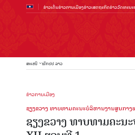
ຂ່າວເດັ່ນ
ຂ່າວການເມືອງ
ຂ່າວເສດຖະກິດ
ຂ່າວວັດທະນະທ
ສະເໜີ
ພັກປປ ລາວ
ຂ່າວການເມືອງ
ຊຽງຂວາງ ທາບທາມຄະນະບໍລິຫານງານສູນກາງພັ
ຊຽງຂວາງ ທາບທາມຄະນະບ