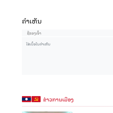
ຄໍາເຫັນ
ຂ່າວການເມືອງ