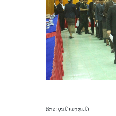
(ຂ່າວ: ບຸນມີ ແສງທຸມມີ)