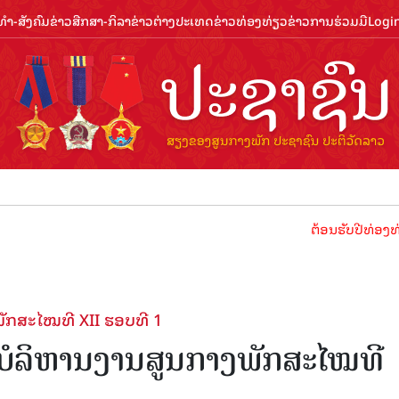
ຳ-ສັງຄົມ
ຂ່າວສືກສາ-ກິລາ
ຂ່າວຕ່າງປະເທດ
ຂ່າວທ່ອງທ່ຽວ
ຂ່າວການຮ່ວມມື
Logi
ຕ້ອນຮັບປີທ່ອງທ່ຽວລາວ 2024 
ກສະໄໝທີ XII ຮອບທີ 1
ໍລິຫານງານສູນກາງພັກສະໄໝທີ