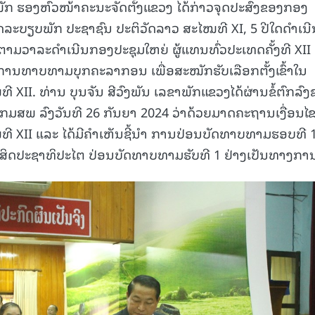
 ຮອງຫົວໜ້າຄະນະຈັດຕັ້ງແຂວງ ໄດ້ກ່າວຈຸດປະສົງຂອງກອງ
ົດລະບຽບພັກ ປະຊາຊົນ ປະຕິວັດລາວ ສະໄໝທີ XI, 5 ປີໃດດຳເນີ
ັດຕາມວາລະດຳເນີນກອງປະຊຸມໃຫຍ່ ຜູ້ແທນທົ່ວປະເທດຄັ້ງທີ XII
ນທາບທາມບຸກຄະລາກອນ ເພື່ອສະໝັກຮັບເລືອກຕັ້ງເຂົ້າໃນ
II. ທ່ານ ບຸນຈັນ ສີວົງພັນ ເລຂາພັກແຂວງໄດ້ຜ່ານຂໍ້ຕົກລົ
ກມສພ ລົງວັນທີ 26 ກັນຍາ 2024 ວ່າດ້ວຍມາດຄະຖານເງື່ອນໄ
 XII ແລະ ໄດ້ມີຄຳເຫັນຊີ້ນຳ ການປ່ອນບັດທາບທາມຮອບທີ 1
ໃຊ້ສິດປະຊາທິປະໄຕ ປ່ອນບັດທາບທາມຮັບທີ 1 ຢ່າງເປັນທາງກາ