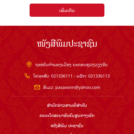
ເພີ່ມເຕີມ
ໜັງສືພິມປະຊາຊົນ
ຖະໜົນກຳແພງເມືອງ ນະຄອນຫຼວງວຽງຈັນ
ໂທລະສັບ: 021336111 - ແຟັກ: 021336113
ອີເມວ:
pasaxonn@yahoo.com
ສຳ​ນັກ​ຂ່າວ​ສານ​ທີ່​ສຳ​ຄັນ​
ຄະນະໂຄສະນາອົບຮົມ​ສູນ​ກາງ​ພັກ
ໜັງສືພິມ ປະ​ຊາ​ຊົນ