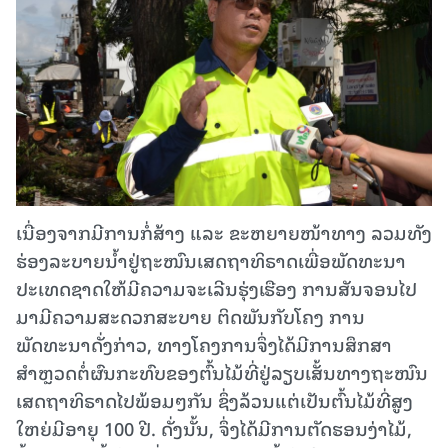
ເນື່ອງຈາກມີການກໍ່ສ້າງ ແລະ ຂະຫຍາຍໜ້າທາງ ລວມທັງ
ຮ່ອງລະບາຍນໍ້າຢູ່ຖະໜົນເສດຖາທິຣາດເພື່ອພັດທະນາ
ປະເທດຊາດໃຫ້ມີຄວາມຈະເລີນຮຸ່ງເຮືອງ ການສັນຈອນໄປ
ມາມີຄວາມສະດວກສະບາຍ ຕິດພັນກັບໂຄງ ການ
ພັດທະນາດັ່ງກ່າວ, ທາງໂຄງການຈຶ່ງໄດ້ມີການສຶກສາ
ສຳຫຼວດຕໍ່ຜົນກະທົບຂອງຕົ້ນໄມ້ທີ່ຢູ່ລຽບເສັ້ນທາງຖະໜົນ
ເສດຖາທິຣາດໄປພ້ອມໆກັນ ຊຶ່ງລ້ວນແຕ່ເປັນຕົ້ນໄມ້ທີ່ສູງ
ໃຫຍ່ມີອາຍຸ 100 ປີ. ດັ່ງນັ້ນ, ຈຶ່ງໄດ້ມີການຕັດຮອນງ່າໄມ້,