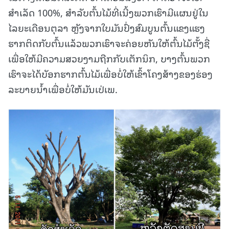
ສຳເລັດ 100%, ສຳລັບຕົ້ນໄມ້ທີ່ເນີ້ງພວກເຮົາມີແຜນຢູ່ໃນ
ໄລຍະເດືອນຕຸລາ ຫຼັງຈາກໃບມັນປົ່ງສົມບູນຕົ້ນແຂງແຮງ
ຮາກຕິດກັບຕົ້ນແລ້ວພວກເຮົາຈະຄ່ອຍຫັນໃຫ້ຕົ້ນໄມ້ຕັ້ງຊື່
ເພື່ອໃຫ້ມີຄວາມສວຍງາມຖືກກັບເຕັກນິກ, ບາງຕົ້ນພວກ
ເຮົາຈະໄດ້ບັອກຮາກຕົ້ນໄມ້ເພື່ອບໍ່ໃຫ້ເຂົ້າໂຄງສ້າງຂອງຮ່ອງ
ລະບາຍນໍ້າເພື່ອບໍ່ໃຫ້ມັນເປ່ເພ.