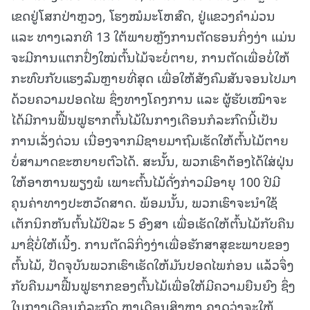
ເຂດຢູ່ໂສກປ່າຫຼວງ, ໂຮງໝໍມະໂຫສົດ, ຢູ່ແຂວງຄຳມ່ວນ
ແລະ ທາງເລກທີ 13 ໃຕ້ພາຍຫຼັງການຕັດຮອນກິ່ງງ່າ ແມ່ນ
ຈະມີການແຕກປົ່ງໃໝ່ຕົ້ນໄມ້ຈະບໍ່ຕາຍ, ການຕັດເພື່ອບໍ່ໃຫ້
ກະທົບກັບແຮງລົມຫຼາຍທີ່ສຸດ ເພື່ອໃຫ້ສັງຄົມສັນຈອນໄປມາ
ດ້ວຍຄວາມປອດໄພ ຊຶ່ງທາງໂຄງການ ແລະ ຜູ້ຮັບເໝົາຈະ
ໄດ້ມີການຟື້ນຟູຮາກຕົ້ນໄມ້ໃນກາງເດືອນກໍລະກົດນີ້ເປັນ
ການເລັ່ງດ່ວນ ເນື່ອງຈາກມີຊາຍມາຖົມເຮັດໃຫ້ຕົ້ນໄມ້ຕາຍ
ບໍ່ສາມາດຂະຫຍາຍຕົວໄດ້. ສະນັ້ນ, ພວກເຮົາຕ້ອງໄດ້ໃສ່ຝຸ່ນ
ໃຫ້ອາຫານພຽງພໍ ເພາະຕົ້ນໄມ້ດັ່ງກ່າວມີອາຍຸ 100 ປີມີ
ຄຸນຄ່າທາງປະຫວັດສາດ. ພ້ອມນັ້ນ, ພວກເຮົາຈະນໍາໃຊ້
ເຕັກນິກຫັນຕົ້ນໄມ້ປີລະ 5 ອົງສາ ເພື່ອເຮັດໃຫ້ຕົ້ນໄມ້ກັບຄືນ
ມາຊື່ບໍ່ໃຫ້ເນີ້ງ. ການຕັດລິກິ່ງງ່າເພື່ອຮັກສາສຸຂະພາບຂອງ
ຕົ້ນໄມ້, ປັດຈຸບັນພວກເຮົາເຮັດໃຫ້ມັນປອດໄພກ່ອນ ແລ້ວຈຶ່ງ
ກັບຄືນມາຟື້ນຟູຮາກຂອງຕົ້ນໄມ້ເພື່ອໃຫ້ມີຄວາມຍືນຍົງ ຊຶ່ງ
ໃນກາງເດືອນກໍລະກົດ ຫາເດືອນສິງຫາ ຄາດວ່າຈະໃຫ້