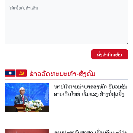
ສົ່ງຄໍາຄິດເຫັນ
ຂ່າວວັດທະນະທຳ-ສັງຄົມ
ພາຍໃຕ້ການນໍາພາຂອງພັກ ສື່ມວນຊົນ
ລາວເຕີບໃຫຍ່ ເຂັ້ມແຂງ ຢ່າງບໍ່ຢຸດຢັ້ງ
ສານປະຊາຊົນສູງສຸດ ເຊື່ອມຊຶມມະຕິວ່າ