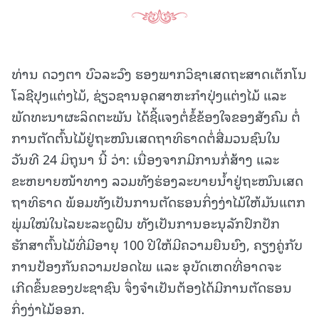
ທ່ານ ດວງຕາ ບົວລະວົງ ຮອງພາກວິຊາເສດຖະສາດເຕັກໂນ
ໂລຊີປຸງແຕ່ງໄມ້, ຊ່ຽວຊານອຸດສາຫະກຳປຸ່ງແຕ່ງໄມ້ ແລະ
ພັດທະນາຜະລິດຕະພັນ ໄດ້ຊີ້ແຈງຕໍ່ຂໍ້ຂ້ອງໃຈຂອງສັງຄົມ ຕໍ່
ການຕັດຕົ້ນໄມ້ຢູ່ຖະໜົນເສດຖາທິຣາດຕໍ່ສື່ມວນຊົນໃນ
ວັນທີ 24 ມິຖຸນາ ນີ້ ວ່າ: ເນື່ອງຈາກມີການກໍ່ສ້າງ ແລະ
ຂະຫຍາຍໜ້າທາງ ລວມທັງຮ່ອງລະບາຍນໍ້າຢູ່ຖະໜົນເສດ
ຖາທິຣາດ ພ້ອມທັງເປັນການຕັດຮອນກິ່ງງ່າໄມ້ໃຫ້ມັນແຕກ
ພຸ່ມໃໝ່ໃນໄລຍະລະດູຝົນ ທັງເປັນການອະນຸລັກປົກປັກ
ຮັກສາຕົ້ນໄມ້ທີ່ມີອາຍຸ 100 ປີໃຫ້ມີຄວາມຍືນຍົງ, ຄຽງຄູ່ກັບ
ການປ້ອງກັນຄວາມປອດໄພ ແລະ ອຸບັດເຫດທີ່ອາດຈະ
ເກີດຂຶ້ນຂອງປະຊາຊົນ ຈຶ່ງຈໍາເປັນຕ້ອງໄດ້ມີການຕັດຮອນ
ກິ່ງງ່າໄມ້ອອກ.