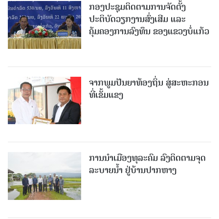
ກອງປະຊຸມຕິດຕາມການຈັດຕັ້ງ
ປະຕິບັດວຽກງານສົ່ງເສີມ ແລະ
ຄຸ້ມຄອງການລົງທຶນ ຂອງແຂວງບໍ່ແກ້ວ
ຈາກພູມປັນຍາທ້ອງຖິ່ນ ສູ່ສະຫະກອນ
ທີ່ເຂັ້ມແຂງ
ການນໍາເມືອງທຸລະຄົມ ລົງຕິດຕາມຈຸດ
ລະບາຍນໍ້າ ຢູ່ບ້ານປາກຫາງ