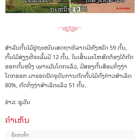
ສຳລັບຕົ້ນໄມ້ຢູ່ຖະໜົນເສດຖາທິລາດມີທັງໝົດ 59 ຕົ້ນ,
ຕົ້ນໄມ້ສ່ຽງທີ່ຈະລົ້ມມີ 12 ຕົ້ນ, ໃນເສັ້ນມະໂຫສົດຕ້ອງໄດ້ຕັດ
ອອກຕົ້ນໜຶ່ງ ເພາະມັນໂດກແລ້ວ, ມີສອງຕົ້ນສ້ອມກິ່ງງ່າ
ໂດກອອກ ມາຮອດປັດຈຸບັນການຕັດຕົ້ນໄມ້ດັ່ງກ່າວສຳເລັດ
80%, ຕັດກິ່ງງ່າສຳເລັດແລ້ວ 51 ຕົ້ນ.
ຂ່າວ: ພູວັນ
ຄໍາເຫັນ