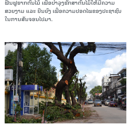
ຟື້ນຟູຮາກຕົ້ນໄມ້ ເພື່ອບໍາລຸງຮັກສາຕົ້ນໄມ້ໃຫ້ມີຄວາມ
ສວຍງາມ ແລະ ຍືນຍົງ ເພື່ອຄວາມປອດໄພຂອງປະຊາຊົນ
ໃນການສັນຈອນໄປມາ.