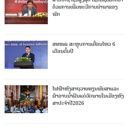
ດ້ວຍການເພີ່ມທະວີການນຳພາຂອງ
ພັກ
ສທໜລ ສະຫຼຸບການເຄື່ອນໄຫວ 6
ເດືອນຕົ້ນປີ
ໄຟຟ້າຫົງສາຖວາຍທຽນພັນສາແລະ
ຜ້າອາບນໍ້າຝົນແດ່ວັດພາຍໃນເມືອງຫົງ
ສາປະຈໍາປີ2026