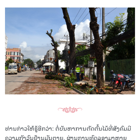
ທ່ານກ່າວໃຫ້ຮູ້ອີກວ່າ: ຕໍ່ບັນຫາການຕັດຕົ້ນໄມ້ທີ່ສັງຄົມມີ
ຄວາມກັງວົນຢ້ານມັນຕາຍ, ຜ່ານການທົດລອງມາຫຼາຍ