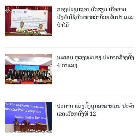
ກອງປະຊຸມຖອນບົດຮຽນ ເຄືອຂ່າຍ
ບັງຄັບໃຊ້ກົດໝາຍວ່າດ້ວຍສັດປ່າ ແລະ
ປ່າໄມ້
ນະຄອນ ຫຼວງພະບາງ ປະ​ກາດ​ສ້າງ​ຕັ້ງ
4 ຕາແສງ
ປະກາດ ແຕ່ງຕັ້ງບຸກຄະລາກອນ ປະຈໍາ
ເຂດເລືອກຕັ້ງທີ 12