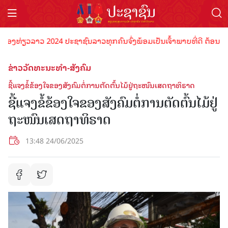
ທ່ຽວລາວ 2024 ປະຊາຊົນລາວທຸກຄົນຈົ່ງພ້ອມເປັນເຈົ້າພາບທີ່ດີ ຕ້ອນຮັບນັກທ
ຂ່າວວັດທະນະທຳ-ສັງຄົມ
ຊີ້ແຈງຂໍ້ຂ້ອງໃຈຂອງສັງຄົມຕໍ່ການຕັດຕົ້ນໄມ້ຢູ່ຖະໜົນເສດຖາທິຣາດ
ຊີ້ແຈງຂໍ້ຂ້ອງໃຈຂອງສັງຄົມຕໍ່ການຕັດຕົ້ນໄມ້ຢູ່
ຖະໜົນເສດຖາທິຣາດ
13:48 24/06/2025