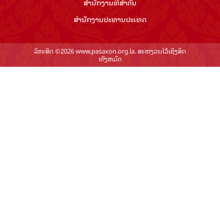
ສຳ​ນັກ​ງານ​ທີ່​ສຳ​ຄັນ
ສຳ​ນັກ​ງານ​ປະ​ທານ​ປະ​ເທດ
ລິຂະສິດ ©2026 www.pasaxon.org.la. ສະຫງວນໄວ້ເຊິງສິດ
ທັງຫມົດ