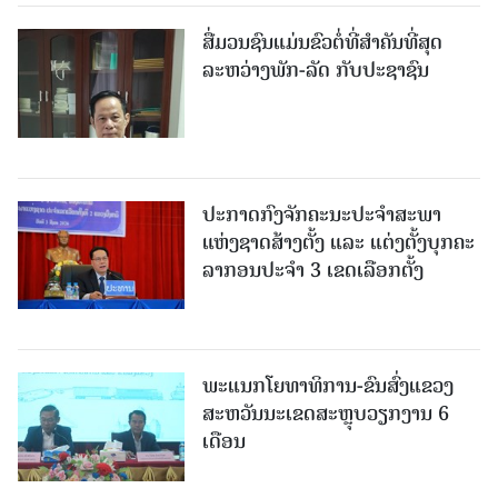
ສື່ມວນຊົນແມ່ນຂົວຕໍ່ທີ່ສໍາຄັນທີ່ສຸດ
ລະຫວ່າງພັກ-ລັດ ກັບປະຊາຊົນ
ປະກາດກົງຈັກຄະນະປະຈໍາສະພາ
ແຫ່ງຊາດສ້າງຕັ້ງ ແລະ ແຕ່ງຕັ້ງບຸກຄະ
ລາກອນປະຈໍາ 3 ເຂດເລືອກຕັ້ງ
ພະແນກໂຍທາທິການ-ຂົນສົ່ງແຂວງ
ສະຫວັນນະເຂດສະຫຼຸບວຽກງານ 6
ເດືອນ