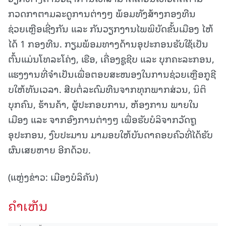
ກວດກາຕາມລະດູການຕ່າງໆ ພ້ອມທັງສ້າງກອງທືນ
ຊ່ວຍເຫຼືອເຊີ່ງກັນ ແລະ ກັນວຽກງານໄພພິບັດຂັ້ນເມືອງ ໄຫ້
ໄດ້ 1 ກອງທືນ. ກຽມພ້ອມທາງດ້ານອຸປະກອນຮັບໃຊ້ເປັນ
ຕົ້ນແມ່ນໂທລະໂຄ່ງ, ເຮືອ, ເຄື່ອງຊູຊີບ ແລະ ບຸກຄະລະກອນ,
ແຮງງານທີ່ຈໍາເປັນເພື່ອຕອບສະໜອງໃນການຊ່ວຍເຫຼືອກູຊີ
ບໃຫ້ທັນເວລາ. ສືບຕໍ່ລະດົມທືນຈາກທຸກພາກສ່ວນ, ນິຕິ
ບຸກຄົນ, ຮ້ານຄ້າ, ຜູ້ປະກອບການ, ຫ້ອງການ ພາຍໃນ
ເມືອງ ແລະ ຈາກອົງການຕ່າງໆ ເພື່ອຮັບບໍລິຈາກວັດຖູ
ອຸປະກອນ, ງົບປະມານ ມາມອບໃຫ້ບັນດາຄອບຄົວທີ່ໄດ້ຮັບ
ຜົນເສຍຫາຍ ອີກດ້ວຍ.
(ແຫຼ່ງຂ່າວ: ເມືອງບໍລິຄັນ)
ຄໍາເຫັນ