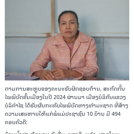
ຕາມການສະຫຼູບຂອງຄະນະຮັບຜິດຊອບຕ້ານ, ສະກັດກັ້ນ
ໄພພິບັດຂັ້ນເມືອງໃນປີ 2024 ຜ່ານມາ ເມືອງບໍລິຄັນແຂວງ
ບໍລິຄໍາໄຊ ໄດ້ຮັບຜົນກະທົບໄພພິບັດທາງທໍາມະຊາດ ທີ່ສ້າງ
ຄວາມເສຍຫາຍໃຫ້ແກ່ພໍ່ແມ່ປະຊາຊົນ 10 ບ້ານ ມີ 494
ຄອບຄົວຄື:
ບ້ານນໍ້າປາ,ຫ້ວຍຄູນ,ຊົມຊື່ນ, ພຽງດີ, ພູຄໍາ, ປາກໂພຍ,