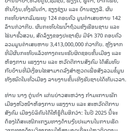
ຫີນໂງ່ນ,ທົ່ງພັນຄໍາ, ຊຽງຊ່ຽນ ແລະ ບ້ານຊຽງລື. ຜົນ
ກະທົບຈາກລົມພະຍຸ 124 ຄອບຄົວ ມູນຄ່າເສຍຫາຍ 142
ລ້ານກ່ວາກີບ. ຜົນກະທົບໄພນໍ້າຖ້ວມຂັງເຮືອນຊານ ແລະ
ໄຮ່ນາຮົ້ວສວນ, ສັດລ້ຽງຂອງປະຊາຊົນ ມີຈໍາ 370 ຄອບຄົວ
ລວມມູນຄ່າເສຍຫາຍ 3,413,000,000 ກ່ວາກີບ. ຫຼັງຈາກ
ທີ່ມີຜົນກະທົບແລ້ວທາງຄະນະຮັບຜິດຊອບຂັ້ນເມືອງ ແລະ
ຫ້ອງການ ແຮງງານ ແລະ ຫວັດດີການສັງຄົມ ໄດ້ສົມທົບ
ກັບບ້ານທີ່ມີເງື່ອນໄຂສາມາດລົງສໍາຫຼວດເພື່ອສັງລວມຂໍ້ມູນ
ທັງໝົດໃນທົ່ວເມືອງ ລາຍງານຂັ້ນເທີງຮັບຊາບໄດ້ທັນເວລາ.
ທ່ານ ນາງ ຕູ່ນຄໍາ ແກ່ນບ່າວສະຫວ່າງ ກໍາມະການພັກ
ເມືອງຫົວໜ້າຫ້ອງການ ແຮງງານ ແລະ ສະຫວັດດີການ
ສັງຄົມ ເມືອງບໍລິຄັນໄດ້ໃຫ້ຮູ້ຕື່ມອີກວ່າ: ໃນປີ 2025 ນີ້ຈະ
ຕ້ອງໄດ້ສະເໜີກະກຽມທາງດ້ານງົບປະມານໃນການເຮັດ
ວຽກທາງດ້ານວິຊາການໃຫ້ສາມາດເຄື່ອນໄຫວຕິດຕາມ