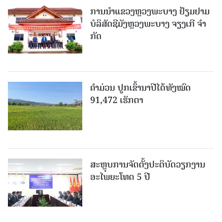
ການນຳແຂວງຫຼວງພະບາງ ຢ້ຽມ​ຢາມ
ບໍ​ລິ​ສັດຊີມັງຫຼວງພະບາງ ຈຽງເກີ ຈໍາ
ກັດ
ຄໍາມ່ວນ ປູກເຂົ້ານາປີໄດ້ທັງໝົດ
91,472 ເຮັກຕາ
ສະຫຼຸບການຈັດຕັ້ງປະຕິບັດວຽກງານ
ອະໄພຍະໂທດ 5 ປີ