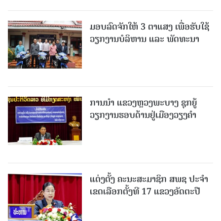
ມອບລົດຈັກໃຫ້ 3 ຕາແສງ ເພື່ອຮັບໃຊ້
ວຽກງານບໍລິຫານ ແລະ ພັດທະນາ
ການນຳ ແຂວງຫຼວງພະບາງ ຊຸກຍູ້
ວຽກງານຮອບດ້ານຢູ່ເມືອງວຽງຄໍາ
ແຕ່ງຕັ້ງ ຄະນະສະມາຊິກ ສພຊ ປະຈຳ
ເຂດເລືອກຕັ້ງທີ 17 ແຂວງອັດຕະປື