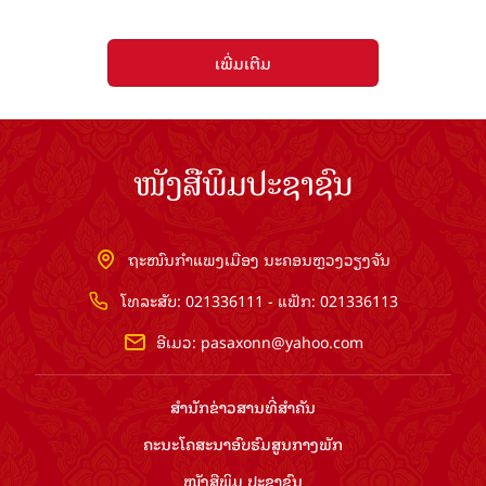
ເພີ່ມເຕີມ
ໜັງສືພິມປະຊາຊົນ
ຖະໜົນກຳແພງເມືອງ ນະຄອນຫຼວງວຽງຈັນ
ໂທລະສັບ: 021336111 - ແຟັກ: 021336113
ອີເມວ:
pasaxonn@yahoo.com
ສຳ​ນັກ​ຂ່າວ​ສານ​ທີ່​ສຳ​ຄັນ​
ຄະນະໂຄສະນາອົບຮົມ​ສູນ​ກາງ​ພັກ
ໜັງສືພິມ ປະ​ຊາ​ຊົນ