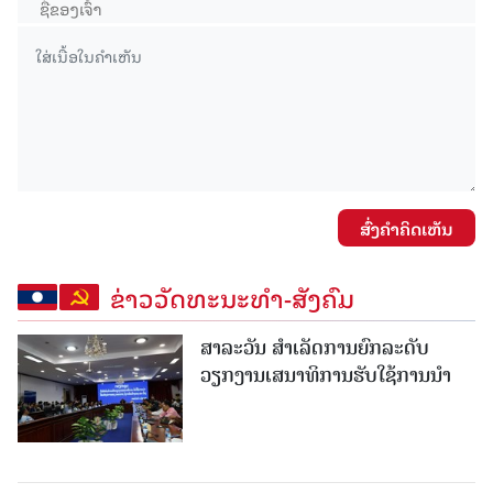
ສົ່ງຄໍາຄິດເຫັນ
ຂ່າວວັດທະນະທຳ-ສັງຄົມ
ສາລະວັນ ສໍາເລັດການຍົກລະດັບ
ວຽກງານເສນາທິການຮັບໃຊ້ການນໍາ