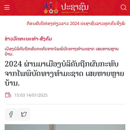
ຕ້ອນຮັບປີທ່ອງທ່ຽວລາວ 2024 ປະຊາຊົນລາວທຸກຄົນຈົ່ງພ້ອມເປັນເ
ຂ່າວວັດທະນະທຳ-ສັງຄົມ
ເມືອງບໍລິຄັນຖືກຜົນກະທົບຈາກໄພພິບັດທາງທໍາມະຊາດ ເສຍຫາຍຫຼາຍ
ບ້ານ.
2024 ຜ່ານມາເມືອງບໍລິຄັນຖືກຜົນກະທົບ
ຈາກໄພພິບັດທາງທໍາມະຊາດ ເສຍຫາຍຫຼາຍ
ບ້ານ.
15:03 14/01/2025