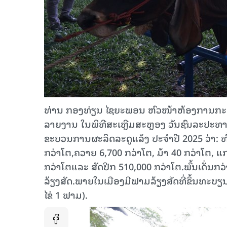
ທ່ານ ກອງທ່ຽນ ໄຊຍະພອນ ຫົວໜ້າຫ້ອງການກະສິກໍ
ລາຍງານ ໃນພິທີສະເຫຼີມສະຫຼອງ ວັນຊົນລະປະທາ
ຂະບວນການຜະລິດລະດູແລ້ງ ປະຈໍາປີ 2025 ວ່າ: ທົ່ວ
ກວ່າໂຕ,ຄວາຍ 6,700 ກວ່າໂຕ, ມ້າ 40 ກວ່າໂຕ, ແ
ກວ່າໂຕແລະ ສັດປີກ 510,000 ກວ່າໂຕ.ພົ້ນເດັ່ນ
ລ້ຽງສັດ.ພາຍໃນເມືອງມີຟາມລ້ຽງສັດທີ່ຂຶ້ນທະບຽ
ໄຂ່ 1 ຟາມ).