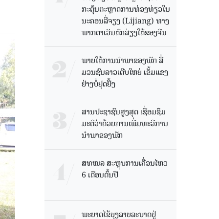
ກະຕຸ້ນຕະຫຼາດການທ່ອງທ່ຽວໃນ
ນະຄອນລີ່ຈຽງ (Lijiang) ທາງ
ພາກຕາເວັນຕົກສ່ຽງໃຕ້ຂອງຈີນ
ພາຍໃຕ້ການນໍາພາຂອງພັກ ສື່
ມວນຊົນລາວເຕີບໃຫຍ່ ເຂັ້ມແຂງ
ຢ່າງບໍ່ຢຸດຢັ້ງ
ສານປະຊາຊົນສູງສຸດ ເຊື່ອມຊຶມ
ມະຕິວ່າດ້ວຍການເພີ່ມທະວີການ
ນຳພາຂອງພັກ
ສທໜລ ສະຫຼຸບການເຄື່ອນໄຫວ
6 ເດືອນຕົ້ນປີ
ພະຍາດໄຂ້ຍຸງລາຍລະບາດຢູ່