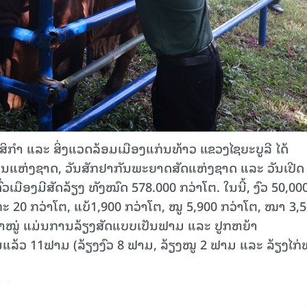
າ ແລະ ສິ່ງແວດລ້ອມເມືອງແກ່ນທ້າວ ແຂວງໄຊຍະບູລີ ໄດ້
ນແຫ່ງຊາດ, ວັນສັກຢາກັນພະຍາດສັດແຫ່ງຊາດ ແລະ ວັນເປີດ
ເມືອງມີສັດລ້ຽງ ​ທັງ​ໝົດ 578.000 ກວ່າໂຕ. ໃນນີ້, ງົວ 50,00
ກະ 20 ກວ່າໂຕ, ແບ້1,900 ກວ່າໂຕ, ໝູ 5,900 ກວ່າໂຕ, ໝາ 3,
ກວ່າໝູ່ ແມ່ນການລ້ຽງສັດແບບເປັນຟາມ ແລະ ປູກຫຍ້າ
ນແລ້ວ 11ຟາມ (ລ້ຽງງົວ 8 ຟາມ, ລ້ຽງໝູ 2 ຟາມ ແລະ ລ້ຽງໄກ່