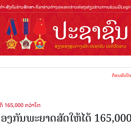
ຳ-ສັງຄົມ
ຂ່າວສືກສາ-ກິລາ
ຂ່າວຕ່າງປະເທດ
ຂ່າວທ່ອງທ່ຽວ
ຂ່າວການຮ່ວມມື
Logi
ຕ້ອນຮັບປີທ່ອງທ່ຽວລ
້ 165,000 ກວ່າໂຕ
້ອງກັນພະຍາດສັດໃຫ້ໄດ້ 165,00