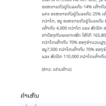
ຂະຫຍາຍຕົວຢູ່ໃນລະດັບ 14% ເທົ່າກັບ
ແກະ ຂະຫຍາຍຕົວຢູ່ໃນລະດັບ 25% ເທົ່
ກວ່າໂຕ, ໝູ ຂະຫຍາຍຕົວຢູ່ໃນລະດັບ 
ເທົ່າກັບ 4,000 ກວ່າໂຕ ແລະ ສັດປີກ
ຢາປ້ອງກັນພະຍາດສັດ ໃຫ້ໄດ້ 165,800
ກວ່າໂຕເທົ່າກັບ 70% ຂອງຈໍານວນຝູງ
ໝູ7,500 ກວ່າໂຕເທົ່າກັບ 70% ຂອງຈ
ແລະ ສັດປີກ 110,000 ກວ່າໂຕເທົ່າກ
(ຂ່າວ: ແກ່ນທ້າວ)
ຄໍາເຫັນ