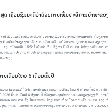
ສຸດ ເຊື່ອມຊຶມມະຕິວ່າດ້ວຍການເພີ່ມທະວີການນຳພາຂອ
ປສສ) ເຜີຍແຜ່ເຊື່ອມຊຶມມະຕິວ່າດ້ວຍການເພີ່ມທະວີການນຳພາຂອງພັກ ຕໍ່ວຽກງາ
ືອງ ຕິດພັນກັບວຽກງານພັດທະນາຊົນນະບົດ-ແກ້ໄຂຄວາມທຸກຍາກ ແລະ ວຽກງາ
ມແຂງ, ໜັກແໜ້ນ ໄດ້ຈັດຂຶ້ນໃນວັນທີ 6 ສິງຫາ ນີ້ ທີ່ ສປສສ, ໃຫ້ກຽດເຜີຍເອກະ
ຫານງານພັກ ປະທານສານປະຊາຊົນສູງສຸດ ຊຶ່ງມີສະຫາຍຮອງປະທານ, ຫົວໜ້າກົມ,
ງພ້ອມພຽງ.
ເຄື່ອນໄຫວ 6 ເດືອນຕົ້ນປີ
່ມລາວ (ສທໜລ) ໄດ້ຈັດກອງປະຊຸມສະຫຼຸບການເຄື່ອນໄຫວ 6 ເດືອນຕົ້ນປີ ແລະ ທ
 2026 ຂຶ້ນໃນວັນທີ 6 ສິງຫາ ນີ້ ທີ່ໂຮງແຮມສຸພັດຕາ ນະຄອນຫຼວງວຽງຈັນ ພາຍ
 ສທໜລ ແລະ ການສົ່ງເສີມຊາວໜຸ່ມສ້າງເສດຖະກິດ“ ໂດຍການເປັນປະທານຂອງ ທ
ານສູນກາງພັກ ເລຂາຄະນະບໍລິຫານງານສູນກາງຊາວໜຸ່ມ ປະຊາຊົນ ປະຕິວັດລາວ, 