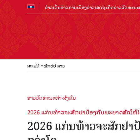
ຂ່າວເດັ່ນ
ຂ່າວການເມືອງ
ຂ່າວເສດຖະກິດ
ຂ່າວວັດທະນະທ
ສະເໜີ
ພັກປປ ລາວ
ຂ່າວວັດທະນະທຳ-ສັງຄົມ
2026 ແກ່ນທ້າວຈະສັກຢາປ້ອງກັນພະຍາດສັດໃຫ້ໄດ
2026 ແກ່ນທ້າວຈະສັກຢາປ