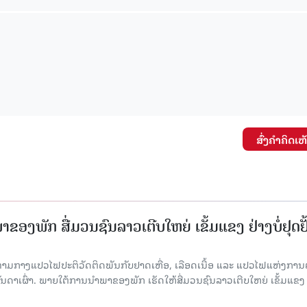
ສົ່ງຄໍາຄິດເຫ
ຂອງພັກ ສື່ມວນຊົນລາວເຕີບໃຫຍ່ ເຂັ້ມແຂງ ຢ່າງບໍ່ຢຸດຢັ
່າມກາງແປວໄຟປະຕິວັດຕິດພັນກັບຢາດເຫື່ອ, ເລືອດເນື້ອ ແລະ ແປວໄຟແຫ່ງການຕໍ່ສູ
າເຜົ່າ. ພາຍໃຕ້ການນໍາພາຂອງພັກ ເຮັດໃຫ້ສື່ມວນຊົນລາວເຕີບໃຫຍ່ ເຂັ້ມແຂງ 