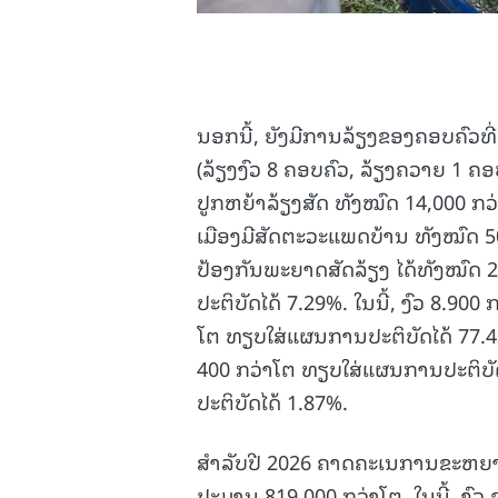
ນອກນີ້, ຍັງມີການລ້ຽງຂອງຄອບຄົວທີ
(ລ້ຽງງົວ 8 ຄອບຄົວ, ລ້ຽງຄວາຍ 1 ຄອ
ປູກຫຍ້າລ້ຽງສັດ ທັງໝົດ 14,000 ກວ່
ເມືອງມີສັດຕະວະແພດບ້ານ ທັງໝົດ 5
ປ້ອງກັນພະຍາດສັດລ້ຽງ ໄດ້ທັງໝົດ 2
ປະຕິບັດໄດ້ 7.29%. ໃນນີ້, ງົວ 8.9
ໂຕ ທຽບໃສ່ແຜນການປະຕິບັດໄດ້ 77.
400 ກວ່າໂຕ ທຽບໃສ່ແຜນການປະຕິບັ
ປະຕິບັດໄດ້ 1.87%.
ສໍາລັບປີ 2026 ຄາດຄະເນການຂະຫຍາຍ
ປະມານ 819,000 ກວ່າໂຕ. ໃນນີ້, ງົວ