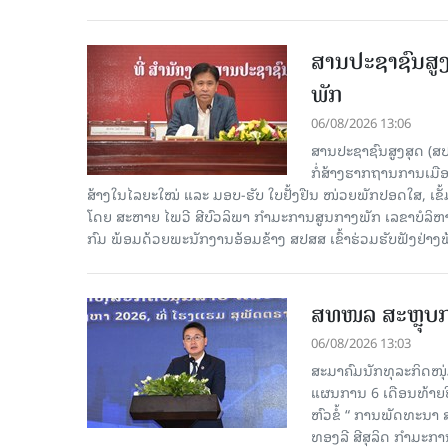
ສານປະຊາຊົນສູງ
ພັກ
06/08/2026 13:06
ສານປະຊາຊົນສູງສຸດ (ສ
ກໍ່ສ້າງຮາກຖານການເມ
ສ້າງໃນໄລຍະໃໝ່ ແລະ ມອບ-ຮັບ ໃບຢັ້ງຢືນ ໜ່ວຍພັກປອດໃສ, ເຂັ້
ໂດຍ ສະຫາຍ ໄພວີ ສີບົວລິພາ ກຳມະການສູນກາງພັກ ເລຂາບໍລິ
ກົມ ພ້ອມດ້ວຍພະນັກງານອ້ອມຂ້າງ ສປສສ ເຂົ້າຮ່ວມຮັບຟັງຢ່າ
ສທໜລ ສະຫຼຸບການ
06/08/2026 13:03
ສະມາຄົມນັກທຸລະກິດໜຸ
ແຜນການ 6 ເດືອນທ້າຍປີ
ຫົວຂໍ້ “ ການພັດທະນາ
ທອງລີ ສີສຸລິດ ກຳມະກ