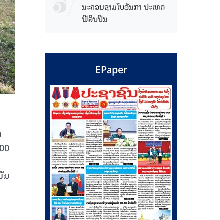
ນະຄອນຊາມໂບ​ອັນກາ ປະເທດ
ຟີລິບປິນ
EPaper
0
500
ພັນ