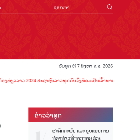
n
ວັນສຸກ ທີ 7 ສິງຫາ ຄ.ສ. 2026
າວ 2024 ປະຊາຊົນລາວທຸກຄົນຈົ່ງພ້ອມເປັນເຈົ້າພາບທີ່ດີ ຕ້ອນຮັບນັກທ່ອງທ່
ຂ່າວ​ລ່າ​ສຸດ
0
ຜະລິດຕະພັນ ແລະ ຮູບແບບການ
ທ່ອງທ່ຽວທີ່ຫຼາກຫຼາຍ ຊ່ວຍ