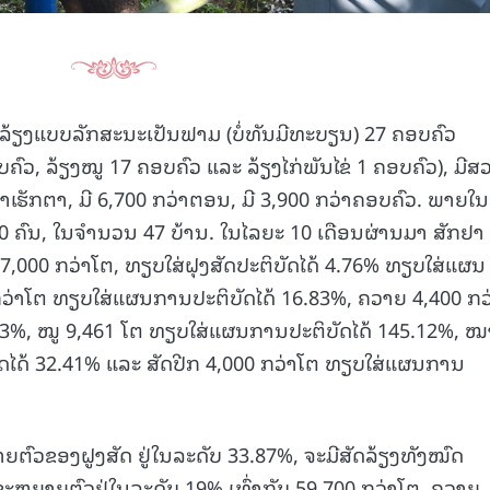
່ລ້ຽງແບບລັກສະນະເປັນຟາມ (ບໍ່ທັນມີທະບຽນ) 27 ຄອບຄົວ
ບຄົວ, ລ້ຽງໝູ 17 ຄອບຄົວ ແລະ ລ້ຽງໄກ່ພັນໄຂ່ 1 ຄອບຄົວ), ມີສ
າເຮັກຕາ, ມີ 6,700 ກວ່າຕອນ, ມີ 3,900 ກວ່າຄອບຄົວ. ພາຍໃນ
0 ຄົນ, ໃນຈຳນວນ 47 ບ້ານ. ໃນໄລຍະ 10 ເດືອນຜ່ານມາ ສັກຢາ
7,000 ກວ່າໂຕ, ທຽບໃສ່ຝຸງສັດປະຕິບັດໄດ້ 4.76% ທຽບໃສ່ແຜນ
00 ກວ່າໂຕ ທຽບໃສ່ແຜນການປະຕິບັດໄດ້ 16.83%, ຄວາຍ 4,400 ກວ
43%, ໝູ 9,461 ໂຕ ທຽບໃສ່ແຜນການປະຕິບັດໄດ້ 145.12%, ໝ
ດໄດ້ 32.41% ແລະ ສັດປີກ 4,000 ກວ່າໂຕ ທຽບໃສ່ແຜນການ
ຕົວຂອງຝູງສັດ ຢູ່ໃນລະດັບ 33.87%, ຈະມີສັດລ້ຽງທັງໝົດ
 ຂະຫຍາຍຕົວຢູ່ໃນລະດັບ 19% ເທົ່າກັບ 59,700 ກວ່າໂຕ, ຄວາຍ