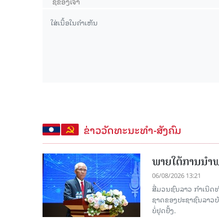
ຂ່າວວັດທະນະທຳ-ສັງຄົມ
ພາຍໃຕ້ການນໍາພາ
06/08/2026 13:21
ສື່ມວນຊົນລາວ ກຳເນີດທ
ຊາດຂອງປະຊາຊົນລາວບັນດ
ບໍ່ຢຸດຢັ້ງ.