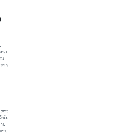
ງ
ນ
ນສາມ
ສານ
 ຮອງ
ິດທາງ
ໃຕ້ໃນ
່ານ
ທ່ານ