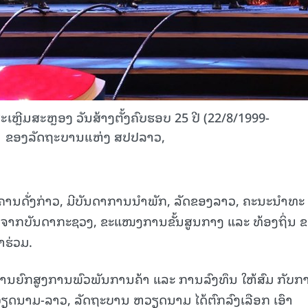
ຫຼີມສະຫຼອງ ວັນສ້າງຕັ້ງຄົບຮອບ 25 ປີ (22/8/1999-
 1 ຂອງລັດຖະບານແຫ່ງ ສປປລາວ,
ຄານດັ່ງກ່າວ, ມີບັນດາການນໍາພັກ, ລັດຂອງລາວ, ຄະນະນໍາທະ
າຈາກບັນດາກະຊວງ, ຂະແໜງການຂັ້ນສູນກາງ ແລະ ທ້ອງຖິ່ນ 
າຮ່ວມ.
ການຍົກສູງການພົວພັນການຄ້າ ແລະ ການລົງທຶນ ໃຫ້ສົມ ກັບກ
ຽດນາມ-ລາວ, ລັດຖະບານ ຫວຽດນາມ ໄດ້ຕົກລົງເລືອກ ເອົາ