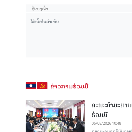
ຂ່າວການຮ່ວມມື
ຄະນະກໍາມະການຮ
ຮ່ວມມື
06/08/2026 10:48
ກອງປະຊຸມຊຸກຍູ້ບັນດາ