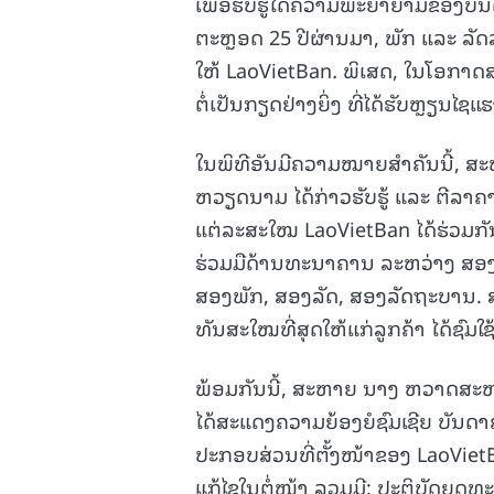
ເພື່ອຮັບຮູ້ໄດ້ຄວາມພະຍາຍາມຂອງ
ຕະຫຼອດ 25 ປີຜ່ານມາ, ພັກ ແລະ ລັດ
ໃຫ້ LaoVietBan
.
ພິເສດ, ໃນໂອກາດສ
ຕໍ່ເປັນກຽດຢ່າງຍິ່ງ ທີ່ໄດ້ຮັບຫຼຽນ
ໃນພິທີອັນມີຄວາມໝາຍສໍາຄັນນີ້, ສ
ຫວຽດນາມ ໄດ້ກ່າວຮັບຮູ້ ແລະ ຕີລາຄາ
ແຕ່ລະສະໃໝ LaoVietBan ໄດ້ຮ່ວມກັນ
ຮ່ວມມືດ້ານທະນາຄານ ລະຫວ່າງ ສອງ
ສອງພັກ, ສອງລັດ, ສອງລັດຖະບານ.
ທັນສະໃໝທີ່ສຸດໃຫ້ແກ່ລູກຄ້າ ໄດ້ຊົມໃຊ້
ພ້ອມກັນນີ້, ສະຫາຍ ນາງ ຫວາດສະ
ໄດ້ສະແດງຄວາມຍ້ອງຍໍຊົມເຊີຍ ບັນດ
ປະກອບສ່ວນທີ່ຕັ້ງໜ້າຂອງ LaoVietBa
ແກ້ໄຂໃນຕໍ່ໜ້າ ລວມມີ: ປະຕິບັດຍຸດ