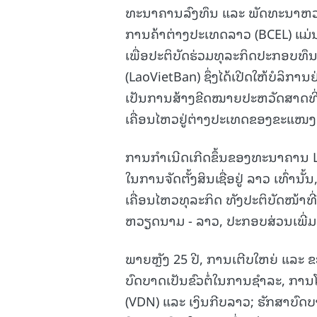
ທະນາຄານລົງທຶນ ແລະ ພັດທະນາຫວຽ
ການຄ້າຕ່າງປະເທດລາວ (BCEL) ແມ່
ເພື່ອປະຕິບັດຮ່ວມທຸລະກິດປະກອບທ
(LaoVietBan) ຊຶ່ງໄດ້ເປີດໃຫ້ບໍລິກ
ເປັນການສ້າງຂີດໝາຍປະຫວັດສາດທີ່ສ
ເຄື່ອນໄຫວຢູ່ຕ່າງປະເທດຂອງຂະແ
ການກໍາເນີດເກີດຂຶ້ນຂອງທະນາຄານ L
ໃນການຈັດຕັ້ງສິນເຊື່ອຢູ່ ລາວ ເທົ່າ
ເຄື່ອນໄຫວທຸລະກິດ ທັງປະຕິບັດໜ້າທີ
ຫວຽດນາມ - ລາວ, ປະກອບສ່ວນເພີ່ມພ
ພາຍຫຼັງ 25 ປີ, ການເຕີບໃຫຍ່ ແລະ 
ບົດບາດເປັນຂົວຕໍ່ໃນການຊໍາລະ, ກາ
(VDN) ແລະ ເງິນກີບລາວ; ຮັກສາບົດບ