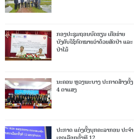
ກອງປະຊຸມຖອນບົດຮຽນ ເຄືອຂ່າຍ
ບັງຄັບໃຊ້ກົດໝາຍວ່າດ້ວຍສັດປ່າ ແລະ
ປ່າໄມ້
ນະຄອນ ຫຼວງພະບາງ ປະ​ກາດ​ສ້າງ​ຕັ້ງ
4 ຕາແສງ
ປະກາດ ແຕ່ງຕັ້ງບຸກຄະລາກອນ ປະຈໍາ
ເຂດເລືອກຕັ້ງທີ 12