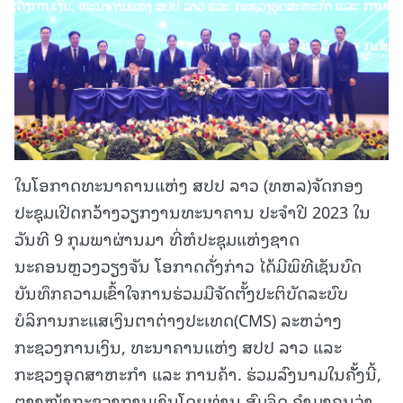
ໃນໂອກາດທະນາຄານແຫ່ງ ສປປ ລາວ (ທຫລ)ຈັດກອງ
ປະຊຸມເປີດກວ້າງວຽກງານທະນາຄານ ປະຈຳປີ 2023 ໃນ
ວັນທີ 9 ກຸມພາຜ່ານມາ ທີ່ຫໍປະຊຸມແຫ່ງຊາດ
ນະຄອນຫຼວງວຽງຈັນ ໂອກາດດັ່ງກ່າວ ໄດ້ມີພິທີເຊັນບົດ
ບັນທຶກຄວາມເຂົ້າໃຈການຮ່ວມມືຈັດຕັ້ງປະຕິບັດລະບົບ
ບໍລິການກະແສເງິນຕາຕ່າງປະເທດ(CMS) ລະຫວ່າງ
ກະຊວງການເງິນ, ທະນາຄານແຫ່ງ ສປປ ລາວ ແລະ
ກະຊວງອຸດສາຫະກໍາ ແລະ ການຄ້າ. ຮ່ວມລົງນາມໃນຄັັ້ງນີ້,
ຕາງໜ້າກະຊວງການເງິນໂດຍທ່ານ ສົມຈິດ ຄຳມຸງຄຸນວ່າ