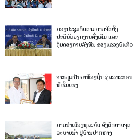
ກອງປະຊຸມຕິດຕາມການຈັດຕັ້ງ
ປະຕິບັດວຽກງານສົ່ງເສີມ ແລະ
ຄຸ້ມຄອງການລົງທຶນ ຂອງແຂວງບໍ່ແກ້ວ
ຈາກພູມປັນຍາທ້ອງຖິ່ນ ສູ່ສະຫະກອນ
ທີ່ເຂັ້ມແຂງ
ການນໍາເມືອງທຸລະຄົມ ລົງຕິດຕາມຈຸດ
ລະບາຍນໍ້າ ຢູ່ບ້ານປາກຫາງ