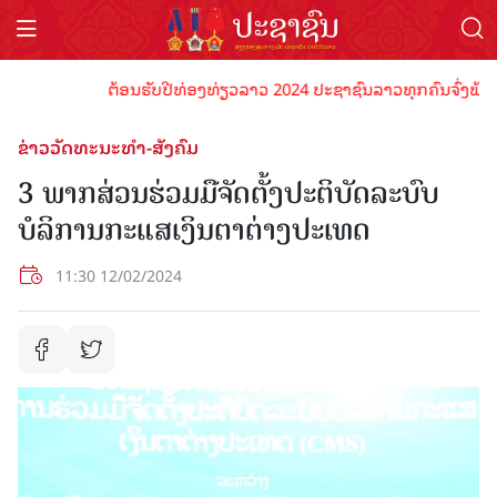
ຕ້ອນຮັບປີທ່ອງທ່ຽວລາວ 2024 ປະຊາຊົນລາວທຸກຄົນຈົ່ງພ້ອມເປັນ
ຂ່າວວັດທະນະທຳ-ສັງຄົມ
3 ພາກສ່ວນຮ່ວມມືຈັດຕັ້ງປະຕິບັດລະບົບ
ບໍລິການກະແສເງິນຕາຕ່າງປະເທດ
11:30 12/02/2024