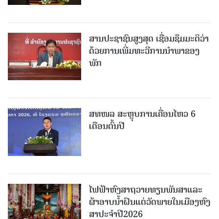
ສານປະຊາຊົນສູງສຸດ ເຊື່ອມຊຶມມະຕິວ່າ
ດ້ວຍການເພີ່ມທະວີການນຳພາຂອງ
ພັກ
ສທໜລ ສະຫຼຸບການເຄື່ອນໄຫວ 6
ເດືອນຕົ້ນປີ
ໄຟຟ້າຫົງສາຖວາຍທຽນພັນສາແລະ
ຜ້າອາບນໍ້າຝົນແດ່ວັດພາຍໃນເມືອງຫົງ
ສາປະຈໍາປີ2026