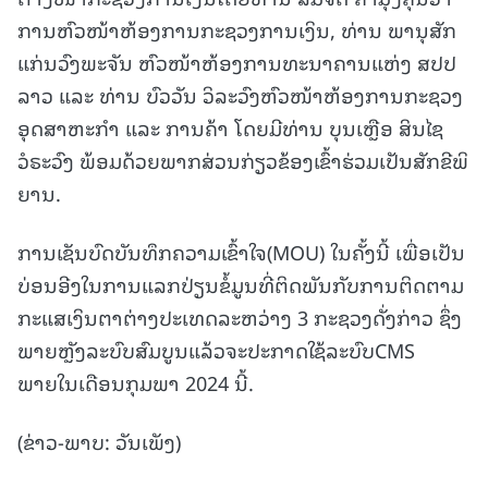
ການຫົວໜ້າຫ້ອງການກະຊວງການເງິນ, ທ່ານ ພານຸສັກ
ແກ່ນວົງພະຈັນ ຫົວໜ້າຫ້ອງການທະນາຄານແຫ່ງ ສປປ
ລາວ ແລະ ⁠ທ່ານ ບົວວັນ ວິລະວົງຫົວໜ້າຫ້ອງການກະຊວງ
ອຸດສາຫະກຳ ແລະ ການຄ້າ ໂດຍມີທ່ານ ບຸນເຫຼືອ ສິນໄຊ
ວໍຣະວົງ ພ້ອມດ້ວຍພາກສ່ວນກ່ຽວຂ້ອງເຂົ້າຮ່ວມເປັນສັກຂີພິ
ຍານ.
ການເຊັນບົດບັນທຶກຄວາມເຂົ້າໃຈ(MOU) ໃນຄັ້ງນີ້ ເພື່ອເປັນ
ບ່ອນອີງໃນການແລກປ່ຽນຂໍ້ມູນທີ່ຕິດພັນກັບການຕິດຕາມ
ກະແສເງິນຕາຕ່າງປະເທດລະຫວ່າງ 3 ກະຊວງດັ່ງກ່າວ ຊຶ່ງ
ພາຍຫຼັງລະບົບສົມບູນແລ້ວຈະປະກາດໃຊ້ລະບົບCMS
ພາຍໃນເດືອນກຸມພາ 2024 ນີ້.
(ຂ່າວ-ພາບ: ວັນເພັງ)