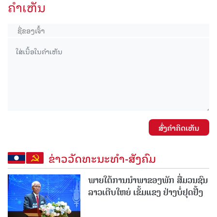
ຄໍາເຫັນ
ສົ່ງຄໍາຄິດເຫັນ
ຂ່າວວັດທະນະທຳ-ສັງຄົມ
ພາຍໃຕ້ການນໍາພາຂອງພັກ ສື່ມວນຊົນ
ລາວເຕີບໃຫຍ່ ເຂັ້ມແຂງ ຢ່າງບໍ່ຢຸດຢັ້ງ