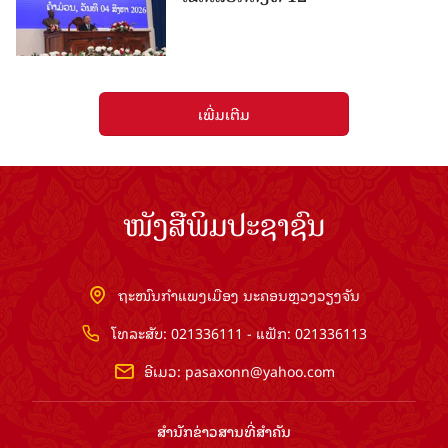
ເພີ່ມເຕີມ
ໜັງສືພິມປະຊາຊົນ
ຖະໜົນກຳແພງເມືອງ ນະຄອນຫຼວງວຽງຈັນ
ໂທລະສັບ: 021336111 - ແຟັກ: 021336113
ອີເມວ:
pasaxonn@yahoo.com
ສຳ​ນັກ​ຂ່າວ​ສານ​ທີ່​ສຳ​ຄັນ​