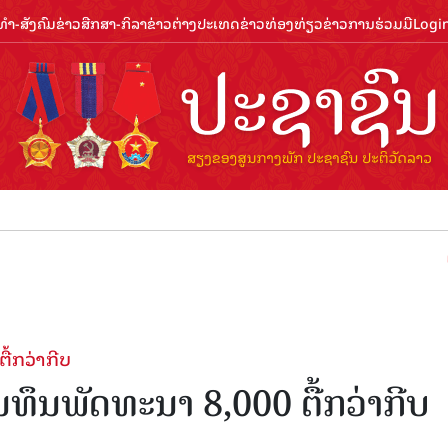
ຳ-ສັງຄົມ
ຂ່າວສືກສາ-ກິລາ
ຂ່າວຕ່າງປະເທດ
ຂ່າວທ່ອງທ່ຽວ
ຂ່າວການຮ່ວມມື
Logi
ຕ້ອນຮັບປ
ື້ກວ່າກີບ
ທຶນພັດທະນາ 8,000 ຕື້ກວ່າກີບ