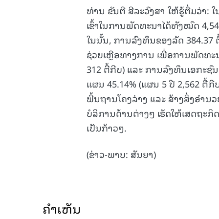
ທ່ານ ຂັນຕີ ສີລະວົງສາ ໃຫ້ຮູ້ຕື່ມວ່
ເຂົ້າໃນການພັດທະນາໄດ້ທັງໝົດ 4,547.
ໃນນັ້ນ, ການລົງທຶນຂອງລັດ 384.37 ຕື້
ຊ່ວຍເຫຼືອທາງການ ເພື່ອການພັດທະນາ 
312 ຕື້ກີບ) ແລະ ການລົງທຶນເອກະຊົນພ
ແຜນ 45.14% (ແຜນ 5 ປີ 2,562 ຕື້ກີ
ພື້ນຖານໂຄງລ່າງ ແລະ ສ້າງສິ່ງອໍ
ບໍລິການດ້ານຕ່າງໆ ເຮັດໃຫ້ເສດຖະກິດ-
ເປັນກ້າວໆ.
(ຂ່າວ-ພາບ: ສັນຍາ)
ຄໍາເຫັນ