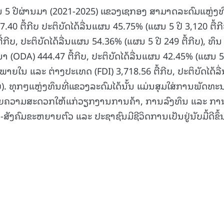
າ: ໃນ 5 ປີຜ່ານມາ (2021-2025) ແຂວງເຊກອງ ສາມາດລະດົມແຫຼ່ງ
40 ຕື້ກີບ ປະຕິບັດໄດ້ລື່ນແຜນ 45.75% (ແຜນ 5 ປີ 3,120 ຕື້ກີ
ກີບ, ປະຕິບັດໄດ້ລື່ນແຜນ 54.36% (ແຜນ 5 ປີ 249 ຕື້ກີບ), ທຶນ
(ODA) 444.47 ຕື້ກີບ, ປະຕິບັດໄດ້ລື່ນແຜນ 42.45% (ແຜນ 5
າຍໃນ ແລະ ຕ່າງປະເທດ (FDI) 3,718.56 ຕື້ກີບ, ປະຕິບັດໄດ້ລື່
ບ). ທຸກໆແຫຼ່ງທຶນທີ່ແຂວງລະດົມໄດ້ນັ້ນ ແມ່ນສຸມໃສ່ການພັດທະ
ານວຍຄວາມສະດວກໃຫ້ແກ່ວຽກງານການຄ້າ, ການລົງທຶນ ແລະ ກາ
ສັງຄົມຂະຫຍາຍຕົວ ແລະ ປະຊາຊົນມີຊີວິດການເປັນຢູ່ນັບມື້ດີຂຶ້