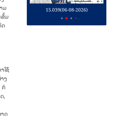
ຕາມ
26)
15.039(06-08-2026)
1
ຂັ້ມ
ິດ
າໃຊ້
້າງ
 ກໍ
ິດ,
ມາດ