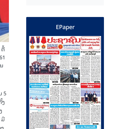
EPaper
ື້
161
ໃນ
ມ 5
ັ້ງ
ງ
ມີ
ອງ