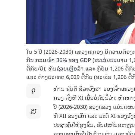
ໃນ 5 ປີ (2026-2030) ແຂວງເຊກອງ ມີຄວາມຕ້ອງ
ກີບ ກວມເອົາ 36% ຂອງ GDP (ສະເລ່ຍປະມານ 1,608 
ຕື້ກີບ/ປີ); ທຶນຊ່ວຍເຫຼືອລ້າ ແລະ ກູ້ຢືມ 1,206 
ແລະ ຕ່າງປະເທດ 6,029 ຕື້ກີບ (ສະເລ່ຍ 1,206 ຕື້ກີ
ທ່ານ ຂັນຕີ ສີລະວົງສາ ຮອງເຈົ້າແ
ກອງ ຄັ້ງທີ XI ເມື່ອບໍ່ດົນນີ້ວ່າ:
ປີ (2026-2030) ຂອງແຂວງ ແມ່ນແຜນທີ
ທີ XII ຂອງພັກ ແລະ ມະຕິ XI ຂອງອ
ປະຊາຊົນໃຫ້ສູງຂຶ້ນ, ຮັບປະກັນສະຖ
ຄວາມສາມັກຄີເປັນປຶກແຜ່ນ ແລະ ພັດ