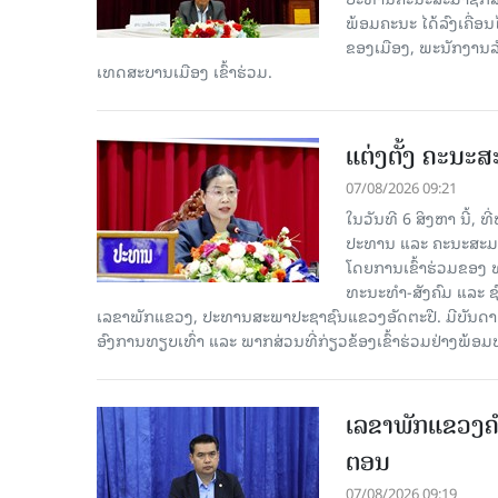
ພ້ອມຄະນະ ໄດ້ລົງເຄື່ອນ
ຂອງເມືອງ, ພະນັກງານລັ
ເທດສະບານເມືອງ ເຂົ້າຮ່ວມ.
ແຕ່ງຕັ້ງ ຄະນະ
07/08/2026 09:21
ໃນວັນທີ 6 ສິງຫາ ນີ້,
ປະທານ ແລະ ຄະນະສະມາຊ
ໂດຍການເຂົ້າຮ່ວມຂອງ 
ທະນະທໍາ-ສັງຄົມ ແລະ 
ເລຂາພັກແຂວງ, ປະທານສະພາປະຊາຊົນແຂວງອັດຕະປື. ມີບັນ
ອົງການທຽບເທົ່າ ແລະ ພາກສ່ວນທີ່ກ່ຽວຂ້ອງເຂົ້າຮ່ວມຢ່າງພ້ອ
ເລຂາພັກແຂວງຄໍາ
ຕອນ
07/08/2026 09:19