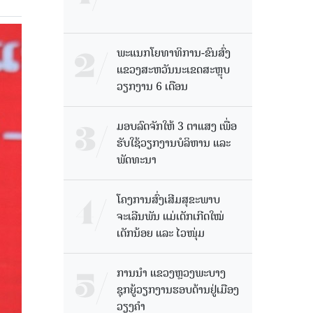
ພະແນກໂຍທາທິການ-ຂົນສົ່ງ
ແຂວງສະຫວັນນະເຂດສະຫຼຸບ
ວຽກງານ 6 ເດືອນ
ມອບລົດຈັກໃຫ້ 3 ຕາແສງ ເພື່ອ
ຮັບໃຊ້ວຽກງານບໍລິຫານ ແລະ
ພັດທະນາ
ໂຄງການສົ່ງເສີມສຸຂະພາບ
ຈະເລີນພັນ ແມ່ເດັກເກີດໃໝ່
ເດັກນ້ອຍ ແລະ ໄວໜຸ່ມ
ການນຳ ແຂວງຫຼວງພະບາງ
ຊຸກຍູ້ວຽກງານຮອບດ້ານຢູ່ເມືອງ
ວຽງຄໍາ