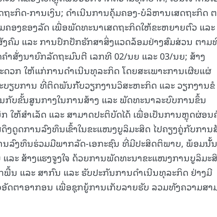
ຖະກິດ-ການເງິນ; ດໍາເນີນການຄຸ້ມຄອງ-ບໍລິຫານເສດຖະກິດ 
15.040(07-08-20
ຸ້ມຄອງຂອງລັດ ເພື່ອພັດທະນາເສດຖະກິດໃຫ້ຂະຫຍາຍຕົວ ແລະ ເ
ສັງຄົມ ແລະ ການປົກປັກຮັກສາສິ່ງແວດລ້ອມຢ່າງສົມສ່ວນ ຕາມທ
ຕິບັດຄໍາສັ່ງນາຍົກລັດຖະມົນຕີ ເລກທີ 02/ນຍ ແລະ 03/ນຍ; ສ້າງ
ດວກ ໃຫ້ແກ່ການດໍາເນີນທຸລະກິດ ໂດຍສະເພາະການເຜີຍແຜ່
ລະບຽບການ ທີ່ຕິດພັນກັັບວຽກງານວິສະຫະກິດ ແລະ ວຽກງານຂໍ
ານກັບຂັ້ນສູນກາງໃນການສ້າງ ແລະ ພັດທະນາລະບົບການຂຶ້ນ
ໃຫ້ສໍາເລັດ ແລະ ສາມາດປະຕິບັດໄດ້ ເພື່ອເປັນການຫຼຸດຜ່ອນຄ່
ນໃສ່ດຶງດູດການລົງທຶນເຂົ້າໃນຂະແໜງບູລິມະສິດ ໄປຄຽງຄູ່ກັບການສ
ີມການລົງທຶນຮ່ວມມືພາກລັດ-ເອກະຊົນ ທີ່ມີປະສິດຕິພາບ, ພ້ອມນັັ້ນ
ນວຍ ແລະ ສ້າງແຮງຈູງໃຈ ດ້ວຍການພັດທະນາຂະແໜງການບູລິມະສ
ພື້ນ ແລະ ສາກົນ ແລະ ຮັບປະກັນການດໍາເນີນທຸລະກິດ ຢ່າງມີ
ອັດຕາອາກອນ ເພື່ອຊຸກຍູ້ການເກັບລາຍຮັບ ລວມທັງຄວາມສາ