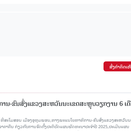
ສົ່ງຄໍາຄິດເຫ
ານ-ຂົນສົ່ງແຂວງສະຫວັນນະເຂດສະຫຼຸບວຽກງານ 6 ເດ
6 ທີ່ສະໂມສອນ ເມືອງອຸທຸມພອນ,ທາງພະແນໂຍທາທິການ-ຂົນສົ່ງແຂວງສະຫວັນນ
ີລາຄາຄືນ ກ່ຽວກັບການຈັດຕັ້ງປະຕິບັດແຜນພັດທະນາປະຈໍາປີ 2025,ປະເມີນແຜນ