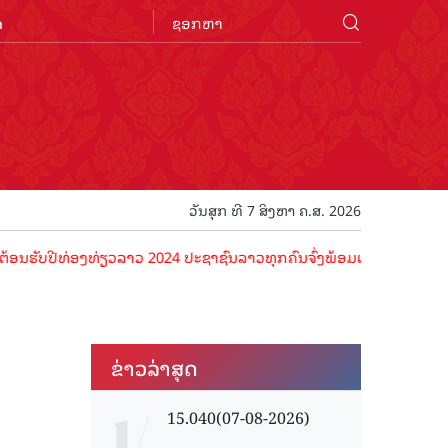
n
ວັນສຸກ ທີ 7 ສິງຫາ ຄ.ສ. 2026
ີທ່ອງທ່ຽວລາວ 2024 ປະຊາຊົນລາວທຸກຄົນຈົ່ງພ້ອມເປັນເຈົ້າພາບທີ່ດີ ຕ້ອນຮັ
ຂ່າວ​ລ່າ​ສຸດ
15.040(07-08-2026)