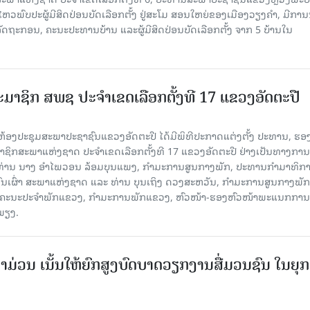
ໄຫວພົບປະຜູ້ມີສິດປ່ອນບັດເລືອກຕັ້ງ ຢູ່ສະໂມ ສອນໃຫຍ່ຂອງເມືອງວຽງຄໍາ, ມີກາ
ດຖະກອນ, ຄະນະປະທານບ້ານ ແລະຜູ້ມີສິດປ່ອນບັດເລືອກຕັ້ງ ຈາກ 5 ບ້ານໃນ
ສະມາຊິກ ສພຊ ປະຈຳເຂດເລືອກຕັ້ງທີ 17 ແຂວງອັດຕະປື
 ທີ່ຫ້ອງປະຊຸມສະພາປະຊາຊົນແຂວງອັດຕະປື ໄດ້ມີພິທີປະກາດແຕ່ງຕັ້ງ ປະທານ, ຮອ
ິກສະພາແຫ່ງຊາດ ປະຈຳເຂດເລືອກຕັ້ງທີ 17 ແຂວງອັດຕະປື ຢ່າງເປັນທາງການ
ທ່ານ ນາງ ອໍາໄພວອນ ລ້ອມບຸນແພງ, ກໍາມະການສູນກາງພັກ, ປະທານກໍາມາທິກ
ຊົນເຜົ່າ ສະພາແຫ່ງຊາດ ແລະ ທ່ານ ບຸນເຖິງ ດວງສະຫວັນ, ກຳມະການສູນກາງພັກ
ດາຄະນະປະຈຳພັກແຂວງ, ກຳມະການພັກແຂວງ, ຫົວໜ້າ-ຮອງຫົວໜ້າພະແນກການ
ມພຽງ.
ມ່ວນ ເນັ້ນໃຫ້ຍົກສູງບົດບາດວຽກງານສື່ມວນຊົນ ໃນຍຸກດ