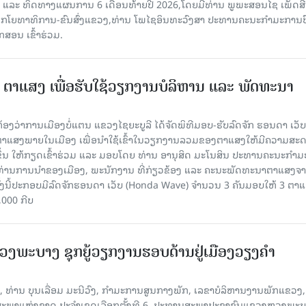
ປີ ແລະ ທິດທາງແຜນການ 6 ເດືອນທ້າຍປີ 2026,ໂດຍມີທ່ານ ພູພະສອນໄຊ ເພັດສີ
ໂຍທາທິການ-ຂົນສົ່ງແຂວງ,ທ່ານ ໂພໄຊອິນທະວົງສາ ປະທານຄະນະກໍາມະການປ
ສອນ ເຂົ້າຮ່ວມ.
3 ຕາແສງ ເພື່ອຮັບໃຊ້ວຽກງານບໍລິຫານ ແລະ ພັດທະນາ
ີ່ຫ້ອງວ່າການເມືອງບໍ່ແຕນ ແຂວງໄຊຍະບູລີ ໄດ້ຈັດພິທີມອບ-ຮັບລົດຈັກ ຮອນດາ ເວັບ
ຕາແສງພາຍໃນເມືອງ ເພື່ອນໍາໃຊ້ເຂົ້າໃນວຽກງານລວມຂອງຕາແສງໃຫ້ມີຄວາມສະ
ຂຶ້ນ ໃຫ້ກຽດເຂົ້າຮ່ວມ ແລະ ມອບໂດຍ ທ່ານ ອານຸສິດ ມະໂນສິນ ປະທານຄະນະກຳ
າທ່ານການນຳຂອງເມືອງ, ພະນັກງານ ທີ່ກ່ຽວຂ້ອງ ແລະ ຄະນະພັດທະນາຕາແສງຈ
ງນີ້ປະກອບມີລົດຈັກຮອນດາ ເວັບ (Honda Wave) ຈໍານວນ 3 ຄັນມອບໃຫ້ 3 ຕາ
,000 ກີບ
ງພະບາງ ຊຸກຍູ້ວຽກງານຮອບດ້ານຢູ່ເມືອງວຽງຄໍາ
ີ້, ທ່ານ ບຸນເລື່ອມ ມະນີວົງ, ກຳມະການສູນກາງພັກ, ເລຂາບໍລິຫານງານພັກແຂວງ,
ພາແຫ່ງຊາດ ປະຈຳເຂດເລືອກຕັ້ງທີ 6, ປະທານສະພາປະຊາຊົນແຂວງຫຼວງພະບ