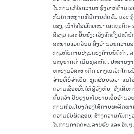
ໃນການແກ້ໄຂຄວາມຫຍຸ້ງຍາກດ້ານເສດ
ກົນໄກຕະຫຼາດທີ່ມີການດັດສົມ ແລະ ຄ
ແຂງ, ເອົາໃຈໃສ່ພັດທະນາເສດຖະກິດ- 
ສີຂຽວ ແລະ ຍືືນຍົງ; ເລັ່ງຈັດຕັັ້ງປະ
ສະພາບແວດລ້ອມ ສິ່ງອໍານວຍຄວາມສະ
ກ່ຽວກັບການປ່ຽນແປງດ້ານນິຕິກໍາ, 
ອະນຸຍາດດໍາເນີນທຸລະກິດ, ປະສານງ
ທະບຽນວິສະຫະກິດ ທາງເອເລັກໂຕຣນິກ 
ຈ່າຍທີ່ບໍ່ຈໍາເປັນ, ຫຼຸດຜ່ອນເວລາ ແ
ຄວາມເຊື່ອໝັັ້ນໃຫ້ຜູ້ລົງທຶນ; ສົ່ງເສ
ຄົ້ນຄວ້າ ປັບປຸງນະໂຍບາຍເອື້ອອໍາ
ການເຊື່ອມໂຍງຕ່ອງໂສ້ການຜະລິດພາກ
ຄວາມຮັບຜິດຊອບ; ສ້າງຄວາມກົມກຽວ
ໃນການຄາດຄະເນລາຍຮັບ ແລະ ອື່ນໆ.