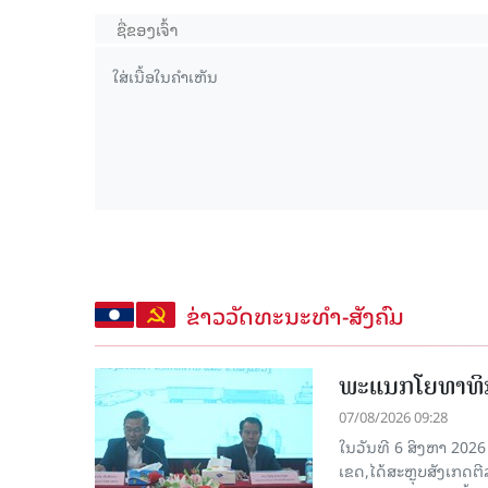
ຂ່າວວັດທະນະທຳ-ສັງຄົມ
ພະແນກໂຍທາທິກ
07/08/2026 09:28
ໃນວັນທີ 6 ສິງຫາ 202
ເຂດ,ໄດ້ສະຫຼຸບສັງເກດຕ