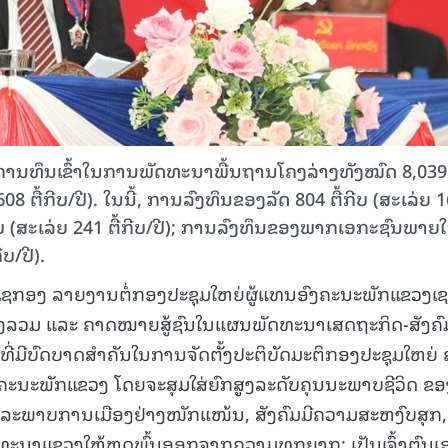
ການທຶນເຂົ້າໃນການພັດທະນາພື້ນຖານໂຄງລ່າງທັງໝົດ 8,039 ຕ
ຕື້ກີບ/ປີ). ໃນນີ້, ການລົງທຶນຂອງລັດ 804 ຕື້ກີບ (ສະເລ່ຍ 
ຕື້ກີບ (ສະເລ່ຍ 241 ຕື້ກີບ/ປີ); ການລົງທຶນຂອງພາກເອກະຊົນພາຍ
ບ/ປີ).
ຂວງເຊກອງ ລາຍງານຕໍ່ກອງປະຊຸມໃຫຍ່ຜູ້ແທນອົງຄະນະພັກແຂວງເຊ
 ທິດທາງລວມ ແລະ ຄາດໝາຍສູ້ຊົນໃນແຜນພັດທະນາເສດຖະກິດ-ສັງຄົ
່ມີບົດບາດສໍາຄັນໃນການຈັດຕັ້ງປະຕິບັດມະຕິກອງປະຊຸມໃຫຍ່ ຄ
ົງຄະນະພັກແຂວງ ໂດຍຈະສຸມໃສ່ຍົກສູງລະດັບຄຸນນະພາບຊີວິດ ຂອ
ຽນລະພາບການເມືອງຢ່າງໜັກແໜ້ນ, ສັງຄົມມີຄວາມສະຫງົບສຸກ, 
ທະນາແຂວງໃຫ້ຫຼຸດພົ້ນອອກຈາກຄວາມທຸກຍາກ; ເປັນເຈົ້າຕົນເ