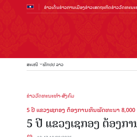
ຂ່າວເດັ່ນ
ຂ່າວການເມືອງ
ຂ່າວເສດຖະກິດ
ຂ່າວວັດທະນະທ
ສະເໜີ
ພັກປປ ລາວ
ຂ່າວວັດທະນະທຳ-ສັງຄົມ
5 ປີ ແຂວງເຊກອງ ຕ້ອງການທຶນພັດທະນາ 8,000 ຕ
5 ປີ ແຂວງເຊກອງ ຕ້ອງການ