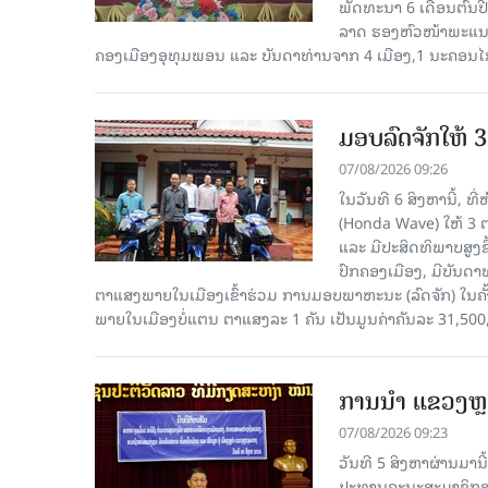
ພັດທະນາ 6 ເດືອນຕົ້ນ
ລາດ ຮອງຫົວໜ້າພະແນກ
ຄອງເມືອງອຸທຸມພອນ ແລະ ບັນດາທ່ານຈາກ 4 ເມືອງ,1 ນະຄອນໄກ
ມອບລົດຈັກໃຫ້ 
07/08/2026 09:26
ໃນວັນທີ 6 ສິງຫານີ້, ທ
(Honda Wave) ໃຫ້ 3 
ແລະ ມີປະສິດທິພາບສູງ
ປົກຄອງເມືອງ, ມີບັນດ
ຕາແສງພາຍໃນເມືອງເຂົ້າຮ່ວມ ການມອບພາຫະນະ (ລົດຈັກ) ໃນຄັ້
ພາຍໃນເມືອງບໍ່ແຕນ ຕາແສງລະ 1 ຄັນ ເປັນມູນຄ່າຄັນລະ 31,500
ການນຳ ແຂວງຫຼວ
07/08/2026 09:23
ວັນທີ 5 ສິງຫາຜ່ານມານ
ປະທານຄະນະສະມາຊິກສະ