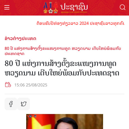
ຕ້ອນຮັບປີທ່ອງທ່ຽວລາວ 2024 ປະຊາຊົນລາວທຸກຄົນຈົ່ງພ້ອ
ຂ່າວຕ່າງປະເທດ
80 ປີ ແຫ່ງການສ້າງຕັ້ງຂະແໜງການທູດ ຫວຽດນາມ ເຕີບໃຫຍ່ພ້ອມກັບ
ປະເທດຊາດ
80 ປີ ແຫ່ງການສ້າງຕັ້ງຂະແໜງການທູດ
ຫວຽດນາມ ເຕີບໃຫຍ່ພ້ອມກັບປະເທດຊາດ
15:06 25/08/2025