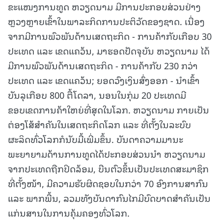
ຂະແໜງການທູດ ຫວຽດນາມ ມີການປະກອບສ່ວນຢ່າງ
ຫຼວງຫຼາຍເຂົ້າໃນພາລະກິດການປະຕິວັດຂອງຊາດ. ເນື່ອງ
ຈາກມີການພົວພັນດ້ານເສດຖະກິດ - ການຄ້າກັບເກືອບ 30
ປະເທດ ແລະ ເຂດແຄວ້ນ, ມາຮອດປັດຈຸບັນ ຫວຽດນາມ ໄດ້
ມີການພົວພັນດ້ານເສດຖະກິດ - ການຄ້າກັບ 230 ກວ່າ
ປະເທດ ແລະ ເຂດແຄວ້ນ; ຍອດວົງເງິນສົ່ງອອກ - ນໍາເຂົ້າ
ບັນລຸເກືອບ 800 ຕື້ໂດລາ, ນອນໃນກຸ່ມ 20 ປະເທດມີ
ຂອບເຂດການຄ້າໃຫຍ່ທີ່ສຸດໃນໂລກ. ຫວຽດນາມ ກາຍເປັນ
ຕ່ອງໂສ້ສຳຄັນໃນເສດຖະກິດໂລກ ແລະ ທີ່ຕັ້ງໃນລະບົບ
ຜະລິດທົ່ວໂລກກໍນັບມື້ເພີ່ມຂຶ້ນ. ບັນດາຄວາມມານະ
ພະຍາຍາມດ້ານການທູດໄດ້ປະກອບສ່ວນນຳ ຫວຽດນາມ
ຈາກປະເທດຖືກປິດລ້ອມ, ບືນຕົວຂຶ້ນເປັນປະເທດສະມາຊິກ
ທີ່ຕັ້ງໜ້າ, ມີຄວາມຮັບຜິດຊອບໃນກວ່າ 70 ອົງການສາກົນ
ແລະ ພາກພື້ນ, ລວມທັງບັນດາກົນໄກມີບົດບາດສຳຄັນເປັນ
ແກ່ນສານໃນການຄຸ້ມຄອງທົ່ວໂລກ.