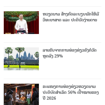
ຫວຽດນາມ ສ້າງກົດລະບຽບພັກໃຫ້ມີ
ວິທະຍາສາດ ແລະ ປະຕິບັດງ່າຍດາຍ
ລາຍຮັບຈາກການທ່ອງທ່ຽວອັງກໍວັດ
ຫຼດລົງ 29%
ຂະ​ແໜງ​ການ​ທ່ອງ​ທ່ຽວຫວຽດນາມ ​
ປະ​ຕິ​ບັດ​ສຳ​ເລັດ 56% ເປົ້າ​ໝາຍຂອງ
ປີ 2026