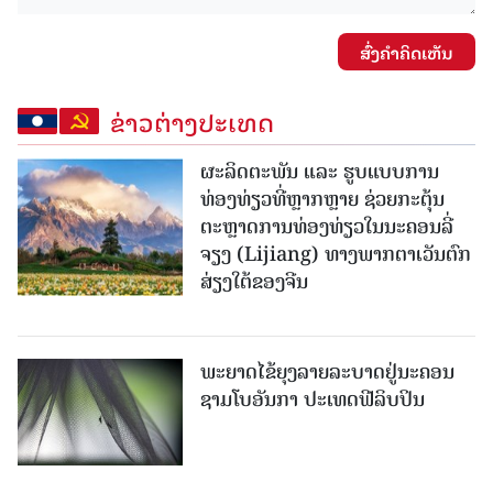
ສົ່ງຄໍາຄິດເຫັນ
ຂ່າວຕ່າງປະເທດ
ຜະລິດຕະພັນ ແລະ ຮູບແບບການ
ທ່ອງທ່ຽວທີ່ຫຼາກຫຼາຍ ຊ່ວຍກະຕຸ້ນ
ຕະຫຼາດການທ່ອງທ່ຽວໃນນະຄອນລີ່
ຈຽງ (Lijiang) ທາງພາກຕາເວັນຕົກ
ສ່ຽງໃຕ້ຂອງຈີນ
ພະຍາດໄຂ້ຍຸງລາຍລະບາດຢູ່ນະຄອນ
ຊາມໂບ​ອັນກາ ປະເທດຟີລິບປິນ