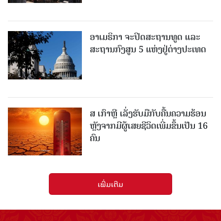
ອາເມຣິກາ ຈະປິດສະຖານທູດ ແ​ລະ
ສະຖານກົງສູນ 5 ແຫ່ງ​ຢູ່​ຕ່າງ​ປະ​ເທດ
ສ ເກົາຫຼີ ເລັ່ງຮັບມືກັບຄື້ນຄວາມຮ້ອນ
ຫຼັງຈາກມີຜູ້ເສຍຊີວິດເພີ່ມຂຶ້ນເປັນ 16
ຄົນ
ເພີ່ມເຕີມ