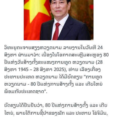
ວິທະຍຸກະຈາຍສຽງຫວຽດນາມ ລາຍງານໃນວັນທີ 24
ສິງຫາ ຜ່ານມາວ່າ: ເນື່ອງໃນໂອກາດສະເຫຼີມສະຫຼອງ 80
ປີແຫ່ງວັນສ້າງຕັ້ງຂະແໜງການທູດ ຫວຽດນາມ (28
ສິງຫາ 1945 – 28 ສິງຫາ 2025), ທ່ານ ເລືອງເກື່ອງ
ປະທານປະເທດ ຫວຽດນາມ ໄດ້ມີບົດຂຽນ “ການທູດ
ຫວຽດນາມ - 80 ປີແຫ່ງການສ້າງຕັ້ງ ແລະ ເຕີບໃຫຍ່
ພ້ອມກັບປະເທດຊາດ”.
ບົດຂຽນໄດ້ຢືນຢັນວ່າ, 80 ປີແຫ່ງການສ້າງຕັ້ງ ແລະ ເຕີບ
ໃຫຍ່, ພາຍໃຕ້ການຊີ້ນຳຂອງພັກ ແລະ ປະທານ ໂຮ່ຈິມິນ,