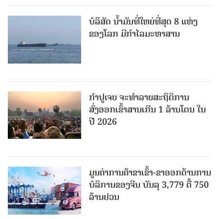
ບໍລິສັດ ນ້ຳມັນທີ່ໃຫຍ່ທີ່ສຸດ 8 ແຫ່ງ
ຂອງໂລກ ມີກຳໄລມະຫາສານ
ກຳປູເຈຍ ຈະທຳລາຍສະຖິຕິການ
ສົ່ງອອກເຂົ້າສານເກີນ 1 ລ້ານໂຕນ ໃນ
ປີ 2026
ມູນຄ່າການຄ້າຂາເຂົ້າ-ຂາອອກດ້ານການ
ບໍລິການຂອງຈີນ ບັນລຸ 3,779 ຕື້ 750
ລ້ານຢວນ