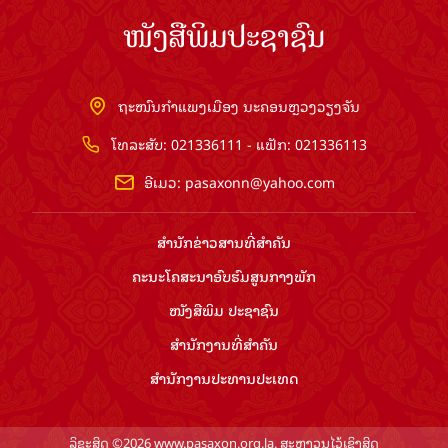
ໜັງສືພິມປະຊາຊົນ
ຖະໜົນກຳແພງເມືອງ ນະຄອນຫຼວງວຽງຈັນ
ໂທລະສັບ: 021336111 - ແຟັກ: 021336113
ອີເມວ:
pasaxonn@yahoo.com
ສຳ​ນັກ​ຂ່າວ​ສານ​ທີ່​ສຳ​ຄັນ​
ຄະນະໂຄສະນາອົບຮົມ​ສູນ​ກາງ​ພັກ
ໜັງສືພິມ ປະ​ຊາ​ຊົນ
ສຳ​ນັກ​ງານ​ທີ່​ສຳ​ຄັນ
ສຳ​ນັກ​ງານ​ປະ​ທານ​ປະ​ເທດ
ລິຂະສິດ ©2026 www.pasaxon.org.la. ສະຫງວນໄວ້ເຊິງສິດ