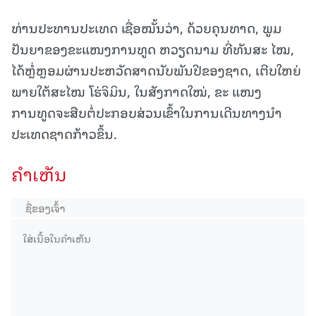
ທ່ານປະທານປະເທດ ເຊື່ອໝັ້ນວ່າ, ດ້ວຍຄຸນທາດ, ພູມ
ປັນຍາຂອງຂະແໜງການທູດ ຫວຽດນາມ ທີ່ທັນສະ ໄໝ,
ໄດ້ຫຼໍ່ຫຼອມຜ່ານປະຫວັດສາດນັບພັນປີຂອງຊາດ, ເຕີບໃຫຍ່
ພາຍໃຕ້ສະໄໝ ໂຮ່ຈິມິນ, ໃນສັງກາດໃໝ່, ຂະ ແໜງ
ການທູດຈະສືບຕໍ່ປະກອບສ່ວນເຂົ້າໃນການເດີນທາງນຳ
ປະເທດຊາດກ້າວຂຶ້ນ.
ຄໍາເຫັນ