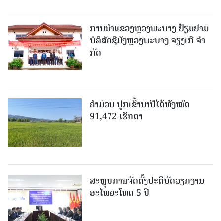
ການນຳແຂວງຫຼວງພະບາງ ຢ້ຽມ​ຢາມ
ບໍ​ລິ​ສັດຊີມັງຫຼວງພະບາງ ຈຽງເກີ ຈໍາ
ກັດ
ຄໍາມ່ວນ ປູກເຂົ້ານາປີໄດ້ທັງໝົດ
91,472 ເຮັກຕາ
ສະຫຼຸບການຈັດຕັ້ງປະຕິບັດວຽກງານ
ອະໄພຍະໂທດ 5 ປີ