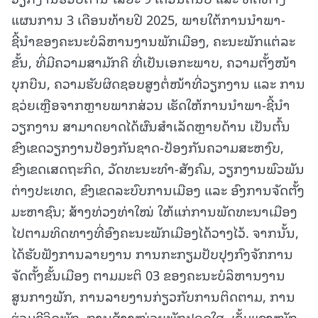
ແຜນການ 3 ເດືອນທ້າຍປີ 2025, ພາຍໃຕ້ການນຳພາ-
ຊີ້ນຳຂອງຄະນະບໍລິຫານງານພັກເມືອງ, ຄະນະພັກແຕ່ລະ
ຂັ້ນ, ທີ່ມີຄວາມສາມັກຄີ ທີ່ເປັນເອກະພາບ, ຄວາມຕັ້ງໜ້າ
ບຸກບືນ, ຄວາມຮັບຜິດຊອບສູງຕໍ່ໜ້າທີ່ວຽກງານ ແລະ ການ
ຊວ່ຍເຫຼືອຈາກຫຼາຍພາກສ່ວນ ເຮັດໃຫ້ການນຳພາ-ຊີ້ນຳ
ວຽກງານ ສາມາດຍາດໄດ້ຜົນສຳເລັດຫຼາຍດ້ານ ເປັນຕົ້ນ
ຂົງເຂດວຽກງານປ້ອງກັນຊາດ-ປ້ອງກັນຄວາມສະຫງົບ,
ຂົງເຂດເສດຖະກິດ, ວັດທະນະທຳ-ສັງຄົມ, ວຽກງານພົວພັນ
ຕ່າງປະເທດ, ຂົງເຂດລະບົບການເມືອງ ແລະ ອົງການຈັດຕັ້ງ
ມະຫາຊົນ; ສ້າງທ່ວງທ່າໃໝ່ ໃຫ້ແກ່ການພັດທະນາເມືອງ
ໄປຕາມທິດທາງທີ່ອົງຄະນະພັກເມືອງໄດ້ວາງໄວ້. ຈາກນັ້ນ,
ໄດ້ຮັບຟັງການລາຍງານ ການກະກຽມປັບປຸງກົງຈັກການ
ຈັດຕັ້ງຂັ້ນເມືອງ ຕາມມະຕິ 03 ຂອງຄະນະບໍລິຫານງານ
ສູນກາງພັກ, ການລາຍງານກ່ຽວກັບການຕິດຕາມ, ການ
ຮ່ວມຊີວິດພັກ, ການສ້າງໜ່ວຍພັກປອດໃສ, ເຂັ້ມແຂງໜັກ