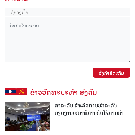
ສົ່ງຄໍາຄິດເຫັນ
ຂ່າວວັດທະນະທຳ-ສັງຄົມ
ສາລະວັນ ສໍາເລັດການຍົກລະດັບ
ວຽກງານເສນາທິການຮັບໃຊ້ການນໍາ