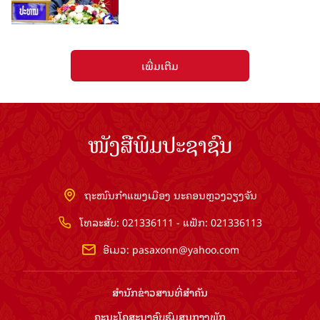
ເພີ່ມເຕີມ
ໜັງສືພິມປະຊາຊົນ
ຖະໜົນກຳແພງເມືອງ ນະຄອນຫຼວງວຽງຈັນ
ໂທລະສັບ: 021336111 - ແຟັກ: 021336113
ອີເມວ:
pasaxonn@yahoo.com
ສຳ​ນັກ​ຂ່າວ​ສານ​ທີ່​ສຳ​ຄັນ​
ຄະນະໂຄສະນາອົບຮົມ​ສູນ​ກາງ​ພັກ