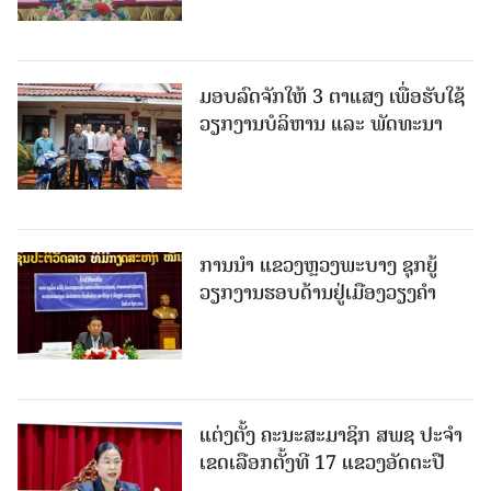
ມອບລົດຈັກໃຫ້ 3 ຕາແສງ ເພື່ອຮັບໃຊ້
ວຽກງານບໍລິຫານ ແລະ ພັດທະນາ
ການນຳ ແຂວງຫຼວງພະບາງ ຊຸກຍູ້
ວຽກງານຮອບດ້ານຢູ່ເມືອງວຽງຄໍາ
ແຕ່ງຕັ້ງ ຄະນະສະມາຊິກ ສພຊ ປະຈຳ
ເຂດເລືອກຕັ້ງທີ 17 ແຂວງອັດຕະປື