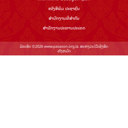
ໜັງສືພິມ ປະ​ຊາ​ຊົນ
ສຳ​ນັກ​ງານ​ທີ່​ສຳ​ຄັນ
ສຳ​ນັກ​ງານ​ປະ​ທານ​ປະ​ເທດ
ລິຂະສິດ ©2026 www.pasaxon.org.la. ສະຫງວນໄວ້ເຊິງສິດ
ທັງຫມົດ