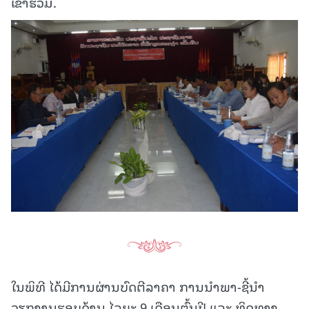
ເຂົ້າຮ່ວມ.
ໃນພິທີ ໄດ້ມີການຜ່ານບົດຕີລາຄາ ການນຳພາ-ຊີ້ນຳ
ວຽກງານຮອບດ້ານ ໄລຍະ 9 ເດືອນຕົ້ນປີ ແລະ ທິດທາງ