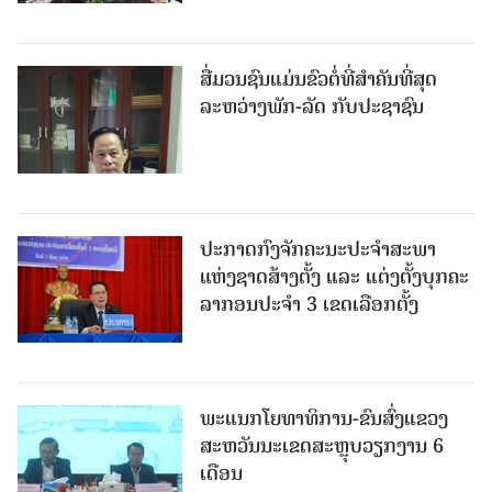
ສື່ມວນຊົນແມ່ນຂົວຕໍ່ທີ່ສໍາຄັນທີ່ສຸດ
ລະຫວ່າງພັກ-ລັດ ກັບປະຊາຊົນ
ປະກາດກົງຈັກຄະນະປະຈໍາສະພາ
ແຫ່ງຊາດສ້າງຕັ້ງ ແລະ ແຕ່ງຕັ້ງບຸກຄະ
ລາກອນປະຈໍາ 3 ເຂດເລືອກຕັ້ງ
ພະແນກໂຍທາທິການ-ຂົນສົ່ງແຂວງ
ສະຫວັນນະເຂດສະຫຼຸບວຽກງານ 6
ເດືອນ