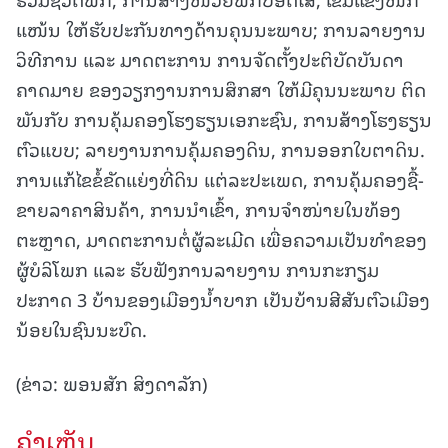
ແໜ້ນ ໃຫ້ຮັບປະກັນທາງດ້ານຄຸນນະພາບ; ການລາຍງານ
ວິທີການ ແລະ ມາດຕະການ ການຈັດຕັ້ງປະຕິບັດບັນດາ
ຄາດມາຍ ຂອງວຽກງານການສຶກສາ ໃຫ້ມີຄຸນນະພາບ ຕິດ
ພັນກັບ ການຄຸ້ມຄອງໂຮງຮຽນເອກະຊົນ, ການສ້າງໂຮງຮຽນ
ຕົວແບບ; ລາຍງານການຄຸ້ມຄອງດິນ, ການອອກໃບຕາດິນ.
ການແກ້ໄຂຂໍ້ຂັດແຍ່ງທີ່ດິນ ແຕ່ລະປະເພດ, ການຄຸ້ມຄອງຊື້-
ຂາຍລາຄາສິນຄ້າ, ການນຳເຂົ້າ, ການຈຳໜ່າຍໃນທ້ອງ
ຕະຫຼາດ, ມາດຕະການຕໍ່ຜູ້ລະເມີດ ເພື່ອຄວາມເປັນທຳຂອງ
ຜູ້ບໍລິໂພກ ແລະ ຮັບຟັງການລາຍງານ ການກະກຽມ
ປະກາດ 3 ບ້ານຂອງເມືອງນ້ຳບາກ ເປັນບ້ານສີສັນຕົວເມືອງ
ນ້ອຍໃນຊົນນະບົດ.
(ຂ່າວ: ພອນສັກ ສິງດາລັກ)
ຄໍາເຫັນ