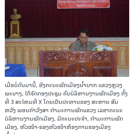
ເມື່ອບໍ່ດົນມານີ້, ອົງຄະນະພັກເມືອງນໍ້າບາກ ແຂວງຫຼວງ
ພະບາງ, ໄດ້ຈັດກອງປະຊຸມ ຄົບບໍລິຫານງານພັກເມືອງ ຄັ້ງ
ທີ່ 3 ສະໄຫມທີ່ X ໂດຍເປັນປະທານຂອງ ສະຫາຍ ສົມ
ຫວັງ ພອນຄຳວົງສາ ກຳມະການພັກແຂວງ ເລຂາຄະນະ
ບໍລິຫານງານພັກເມືອງ, ມີຄະນະປະຈຳ, ກຳມະການພັກ
ເມືອງ, ຫົວໜ້າ-ຮອງຫົວໜ້າຫ້ອງການຂອງເມືອງ