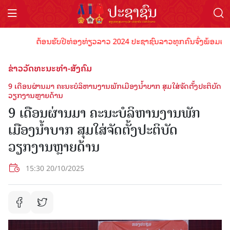
ຕ້ອນຮັບປີທ່ອງທ່ຽວລາວ 2024 ປະຊາຊົນລາວທຸກຄົນຈົ່ງພ້ອມເປັນເຈົ້າ
ຂ່າວວັດທະນະທຳ-ສັງຄົມ
9 ເດືອນຜ່ານມາ ຄະນະບໍລິຫານງານພັກເມືອງນໍ້າບາກ ສຸມໃສ່ຈັດຕັ້ງປະຕິບັດ
ວຽກງານຫຼາຍດ້ານ
9 ເດືອນຜ່ານມາ ຄະນະບໍລິຫານງານພັກ
ເມືອງນໍ້າບາກ ສຸມໃສ່ຈັດຕັ້ງປະຕິບັດ
ວຽກງານຫຼາຍດ້ານ
15:30 20/10/2025