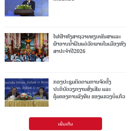
ໄຟຟ້າຫົງສາຖວາຍທຽນພັນສາແລະ
ຜ້າອາບນໍ້າຝົນແດ່ວັດພາຍໃນເມືອງຫົງ
ສາປະຈໍາປີ2026
ກອງປະຊຸມຕິດຕາມການຈັດຕັ້ງ
ປະຕິບັດວຽກງານສົ່ງເສີມ ແລະ
ຄຸ້ມຄອງການລົງທຶນ ຂອງແຂວງບໍ່ແກ້ວ
ເພີ່ມເຕີມ