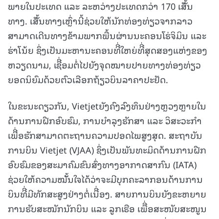
ພາຍໃນປະເທດ ແລະ ລະຫວ່າງປະເທດກວ່າ 170 ເສັັ້ນ
ທາງ. ເສັັ້ນທາງເຫຼົ່ານີ້ຊ່ວຍໃຫ້ນັກທ່ອງທ່ຽວຈາກລາວ
ສາມາດເດີນທາງຂ້າມພາກພື້ນຜ່ານນະຄອນໂຮ່ຈິມິນ ແລະ
ຮ່າໂນ້ຍ ຊຶ່ງເປັນມະຫານະຄອນທີີ່ໃຫຍ່ທີີ່ສຸດສອງແຫ່ງຂອງ
ຫວຽດນາມ, ເຊືີ່ອມຕໍ່ໄປຍັງຈຸດໝາຍປາຍທາງທ່ອງທ່ຽວ
ຍອດນິຍົມດ້ວຍຕົວເລືອກຖ້ຽວບິນລາຄາປະຢັດ.
ໃນຂະນະດຽວກັນ, Vietjetຍັງຄົງລົງທຶນຢ່າງຫຼວງຫຼາຍໃນ
ດ້ານການຝືກອົບຮົມ, ການບໍາລຸງຮັກສາ ແລະ ວິສະວະກໍາ
ເພືີ່ອຮັກສາມາດຕະຖານຄວາມປອດໄພສູງສຸດ. ສະຖາບັນ
ການບິນ Vietjet (VJAA) ຊຶ່ງເປັນພັນທະມິດດ້ານການຝືກ
ອົບຮົມຂອງສະມາຄົມຂົນສົ່ງທາງອາກາດສາກົນ (IATA)
ຊ່ວຍໃຫ້ຄວາມໝັັ້ນໃຈໄດ້ວ່າຈະມີບຸກຄະລາກອນດ້ານການ
ບິນທີີ່ມີທັກສະສູງຢ່າງຕໍ່ເນືີ່ອງ. ສາຍການບິນຍັງຂະຫຍາຍ
ການຮັບສະໝັກນັກບິນ ແລະ ລູກເຮືອ ເພືີ່ອສະໜັບສະໜູນ