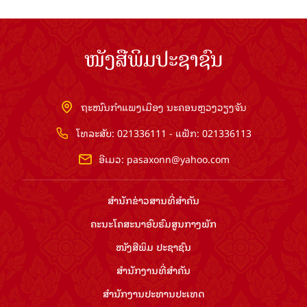
ໜັງສືພິມປະຊາຊົນ
ຖະໜົນກຳແພງເມືອງ ນະຄອນຫຼວງວຽງຈັນ
ໂທລະສັບ: 021336111 - ແຟັກ: 021336113
ອີເມວ:
pasaxonn@yahoo.com
ສຳ​ນັກ​ຂ່າວ​ສານ​ທີ່​ສຳ​ຄັນ​
ຄະນະໂຄສະນາອົບຮົມ​ສູນ​ກາງ​ພັກ
ໜັງສືພິມ ປະ​ຊາ​ຊົນ
ສຳ​ນັກ​ງານ​ທີ່​ສຳ​ຄັນ
ສຳ​ນັກ​ງານ​ປະ​ທານ​ປະ​ເທດ