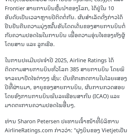
Frontier ສາຍການບິນຊັັ້ນນໍາຂອງໂລກ, ໄດ້ຢູ່ໃນ 10
ອັນດັບເປັນເວລາຫຼາຍປີຕິດຕໍ່ກັນ. ຜົນສໍາເລັດດັ່ງກ່າວໄດ້
ຢືນຢັນຄືນຄວາມມຸ່ງໝັັ້ນອັນໂດດເດັ່ນຂອງສາຍການບິນຕໍ່
ກັບຄວາມປອດໄພໃນການບິນ ເພືີ່ອຄວາມອຸ່ນໃຈຂອງທັງຜູ້
ໂດຍສານ ແລະ ລູກເຮືອ.
ໃນການປະເມີນປະຈໍາປີ 2025, Airline Ratings ໄດ້
ຕິດຕາມສາຍການບິນທົ່ວໂລກ 385 ສາຍການບິນ ໂດຍພິ
ຈາລະນາປັດໄຈຕ່າງໆ ເຊັ່ນ: ບັນທືກເຫດການໃນໄລຍະສອງ
ປີທີີ່ຜ່ານມາ, ອາຍຸຂອງສາຍການບິນ, ຜົນການກວດສອບ
ໂດຍອົງການການບິນພົນລະເຮືອນສາກົນ (ICAO) ແລະ
ມາດຕະການຄວາມປອດໄພອືີ່ນໆ.
ທ່ານ Sharon Petersen ປະທານເຈົ້າໜ້າທີີ່ບໍລິຫານ
AirlineRatings.com ກ່າວວ່າ: "ຝຸງບິນຂອງ Vietjetເປັນ