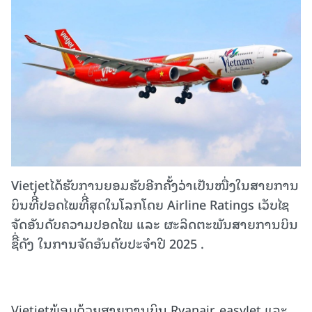
Vietjetໄດ້ຮັບການຍອມຮັບອີກຄັັ້ງວ່າເປັນໜື່ງໃນສາຍການ
ບິນທີີ່ປອດໄພທີີ່ສຸດໃນໂລກໂດຍ Airline Ratings ເວັບໄຊ
ຈັດອັນດັບຄວາມປອດໄພ ແລະ ຜະລິດຕະພັນສາຍການບິນ
ຊືີ່ດັງ ໃນການຈັດອັນດັບປະຈໍາປີ 2025 .
Vietjetພ້ອມດ້ວຍສາຍການບິນ Ryanair, easyJet ແລະ