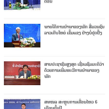
ຕອນ
ພາຍໃຕ້ການນໍາພາຂອງພັກ ສື່ມວນຊົນ
ລາວເຕີບໃຫຍ່ ເຂັ້ມແຂງ ຢ່າງບໍ່ຢຸດຢັ້ງ
ສານປະຊາຊົນສູງສຸດ ເຊື່ອມຊຶມມະຕິວ່າ
ດ້ວຍການເພີ່ມທະວີການນຳພາຂອງ
ພັກ
ສທໜລ ສະຫຼຸບການເຄື່ອນໄຫວ 6
ເດືອນຕົ້ນປີ