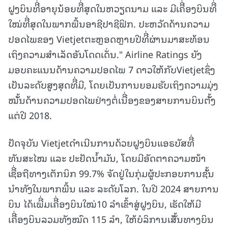
ຝູງບິນທີີ່ອາຍຸນ້ອຍທີີ່ສຸດໃນຫວຽດນາມ ແລະ ມີເຄືີ່ອງບິນທີີ່
ໃໝ່ທີີ່ສຸດໃນພາກພື້ນອາຊີປາຊີຟິກ. ປະຫວັດດ້ານຄວາມ
ປອດໄພຂອງ Vietjetຕະຫຼອດຫຼາຍປີທີີ່ຜ່ານມາສະທ້ອນ
ເຖິງຄວາມສໍາເລັດອັນໂດດເດັ່ນ." Airline Ratings ຍັງ
ມອບຄະແນນດ້ານຄວາມປອດໄພ 7 ດາວໃຫ້ກັບVietjetຊຶ່ງ
ເປັນລະດັບສູງສຸດທີີ່ມີ, ໂດຍເປັນການຍອມຮັບເຖິງຄວາມມຸ່ງ
ໝັັ້ນດ້ານຄວາມປອດໄພຢ່າງຕໍ່ເນືີ່ອງຂອງສາຍການບິນຕັັ້ງ
ແຕ່ປີ 2018.
ປັດຈຸບັນ Vietjetດໍາເນີນການດ້ວຍຝູງບິນແອຣບັສທີີ່
ທັນສະໄໝ ແລະ ປະຢັດນໍ້າມັນ, ໂດຍມີອັດຕາຄວາມໜ້າ
ເຊືີ່ອຖືທາງເຕັກນິກ 99.7% ຈັດຢູ່ໃນກຸ່ມຜູ້ປະກອບການຊັັ້ນ
ນໍາທັງໃນພາກພື້ນ ແລະ ລະດັບໂລກ. ໃນປີ 2024 ສາຍການ
ບິນ ໄດ້ເພີີ່ມເຄືີ່ອງບິນໃໝ່10 ລໍາເຂົ້າສູ່ຝູງບິນ, ເຮັດໃຫ້ມີ
ເຄືີ່ອງບິນລວມທັງໝົດ 115 ລໍາ, ໃຫ້ບໍລິການເສັັ້ນທາງບິນ