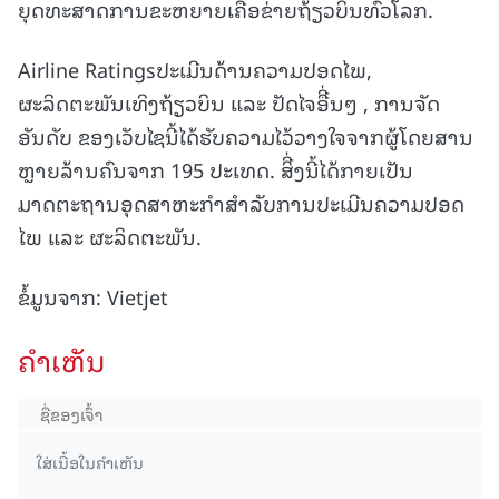
ຍຸດທະສາດການຂະຫຍາຍເຄືອຂ່າຍຖ້ຽວບິນທົ່ວໂລກ.
Airline Ratingsປະເມີນດ້ານຄວາມປອດໄພ,
ຜະລິດຕະພັນເທິງຖ້ຽວບິນ ແລະ ປັດໄຈອືີ່ນໆ , ການຈັດ
ອັນດັບ ຂອງເວັບໄຊນີ້ໄດ້ຮັບຄວາມໄວ້ວາງໃຈຈາກຜູ້ໂດຍສານ
ຫຼາຍລ້ານຄົນຈາກ 195 ປະເທດ. ສິີ່ງນີ້ໄດ້ກາຍເປັນ
ມາດຕະຖານອຸດສາຫະກໍາສໍາລັບການປະເມີນຄວາມປອດ
ໄພ ແລະ ຜະລິດຕະພັນ.
ຂໍ້ມູນຈາກ: Vietjet
ຄໍາເຫັນ