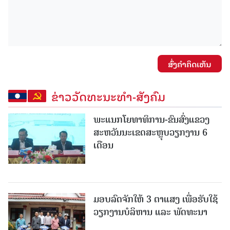
ສົ່ງຄໍາຄິດເຫັນ
ຂ່າວວັດທະນະທຳ-ສັງຄົມ
ພະແນກໂຍທາທິການ-ຂົນສົ່ງແຂວງ
ສະຫວັນນະເຂດສະຫຼຸບວຽກງານ 6
ເດືອນ
ມອບລົດຈັກໃຫ້ 3 ຕາແສງ ເພື່ອຮັບໃຊ້
ວຽກງານບໍລິຫານ ແລະ ພັດທະນາ