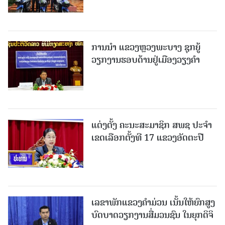
ການນຳ ແຂວງຫຼວງພະບາງ ຊຸກຍູ້
ວຽກງານຮອບດ້ານຢູ່ເມືອງວຽງຄໍາ
ແຕ່ງຕັ້ງ ຄະນະສະມາຊິກ ສພຊ ປະຈຳ
ເຂດເລືອກຕັ້ງທີ 17 ແຂວງອັດຕະປື
ເລຂາພັກແຂວງຄໍາມ່ວນ ເນັ້ນໃຫ້ຍົກສູງ
ບົດບາດວຽກງານສື່ມວນຊົນ ໃນຍຸກດິຈິ