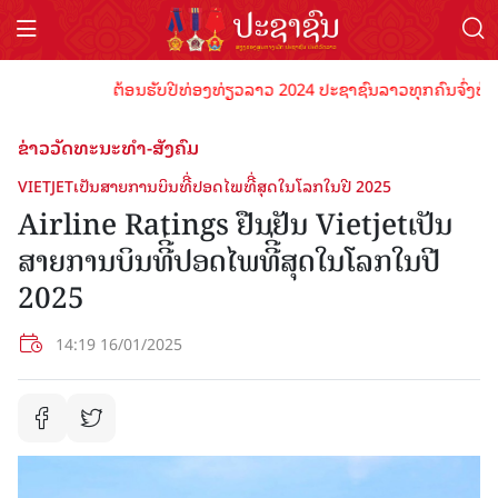
ຕ້ອນຮັບປີທ່ອງທ່ຽວລາວ 2024 ປະຊາຊົນລາວທຸກຄົນຈົ່ງພ້ອມເປັນ
ຂ່າວວັດທະນະທຳ-ສັງຄົມ
VIETJETເປັນສາຍການບິນທີີ່ປອດໄພທີີ່ສຸດໃນໂລກໃນປີ 2025
Airline Ratings ຢືນຢັນ Vietjetເປັນ
ສາຍການບິນທີີ່ປອດໄພທີີ່ສຸດໃນໂລກໃນປີ
2025
14:19 16/01/2025