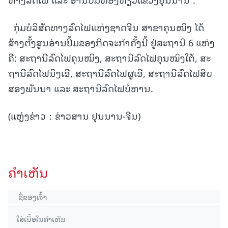
ກຸ່ມ​ບໍ​ລິ​ສັດ​ທາງ​ລົດ​ໄຟແຫ່ງ​ຊາດ​ຈີນ​ ສາ​ຂາ​ຄຸນ​ໝິງ ໄດ້​
ສ້າງ​ຕັ້ງ​ສູນ​ອ່ານ​ປຶ້ມ​ຂອງ​ກິດ​ຈະ​ກຳ​ຄັ້ງ​ນີ້ ​ຢູ່ສະ​ຖາ​ນີ 6 ແຫ່ງ
ຄື: ສະ​ຖາ​ນີ​ລົດ​ໄຟ​ຄຸນ​ໝິງ, ສະ​ຖາ​ນີ​ລົດ​ໄຟ​ຄຸນ​ໝິງ​ໃຕ້, ສະ​
ຖາ​ນີ​ລົດ​ໄຟ​ນິງ​ເອີ, ສະ​ຖາ​ນີ​ລົດ​ໄຟ​ຜູ​ເອີ, ສະ​ຖາ​ນີ​ລົດ​ໄຟ​ສິບ​
ສອງ​ພັນ​ນາ ແລະ ສະ​ຖາ​ນີ​ລົດ​ໄຟ​ບໍ່​ຫານ.
(ແຫຼ່ງຂ່າວ：ຂ່າວສານ ຢຸນນານ-ຈີນ)
ຄໍາເຫັນ