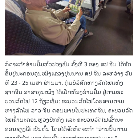
ກິດ​ຈະ​ກຳ​ອ່ານປຶ້ມ​ທົ່ວ​ປວງ​ຊົນ ​ຄັ້ງ​ທີ 3 ຂອງ ສປ ​ຈີນ​ ໄດ້​ຈັດ​
ຂຶ້ນ​ຢູ່​ນະ​ຄອນ​ຄຸນ​ໝິງ​ແຂວງ​ຢຸນ​ນານ​ ສປ ຈີນ ລະ​ຫວ່າງ ວັນ​
ທີ 23 - 25 ເມ​ສາ​ ຜ່ານມາ, ກຸ່ມ​ບໍ​ລິ​ສັດ​ທາງ​ລົດ​ໄຟ​ແຫ່ງ​
ຊາດ​ຈີນ​ ສາ​ຂາ​ຄຸນ​ໝິງ​ ໄດ້​ເປີດ​ຫ້ອງ​ອ່ານ​ປຶ້ມ ​ຢູ່​ຕາມຂະ​
ບວນ​ລົດ​ໄຟ 12 ຖ້ຽວເຊັ່ນ: ຂະ​ບວນ​ລົດ​ໄຟ​ໂດຍ​ສານ​ຕາມ​
ທາງ​ລົດ​ໄຟ ​ລາວ-ຈີນ ຕອນ​ພາຍ​ໃນ​ປະ​ເທດ​ຈີນ, ຂະ​ບວນລົດ​
ໄຟ​ເຂົ້າ​ນະ​ຄອນຫຼວງ​ປັກ​ກິ່ງ ແລະ ຂະ​ບວນ​ລົດ​ໄຟ​ເຂົ້າ​ນະ​
ຄອນ​ຊຽງ​ໄຮ້​ ເປັນ​ຕົ້ນ ໂດຍ​ໄດ້​ຈັດ​ກິດ​ຈະ​ກຳ “ອ່ານ​ປຶ້ມ​ຕາມ​
ທາງ​ລົດ​ໄຟ ແລະ ອ່ານ​ປຶ້ມ​ທ່ອງທ່ຽວແຂວງ​ຢຸນ​ນານ”.