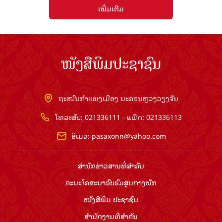
ເພີ່ມເຕີມ
ໜັງສືພິມປະຊາຊົນ
ຖະໜົນກຳແພງເມືອງ ນະຄອນຫຼວງວຽງຈັນ
ໂທລະສັບ: 021336111 - ແຟັກ: 021336113
ອີເມວ:
pasaxonn@yahoo.com
ສຳ​ນັກ​ຂ່າວ​ສານ​ທີ່​ສຳ​ຄັນ​
ຄະນະໂຄສະນາອົບຮົມ​ສູນ​ກາງ​ພັກ
ໜັງສືພິມ ປະ​ຊາ​ຊົນ
ສຳ​ນັກ​ງານ​ທີ່​ສຳ​ຄັນ