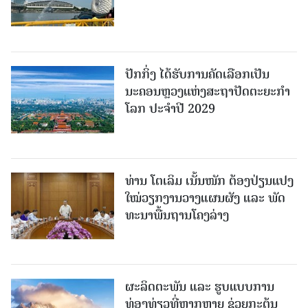
ປັກກິ່ງ ໄດ້ຮັບການຄັດເລືອກເປັນ
ນະຄອນຫຼວງແຫ່ງສະຖາປັດຕະຍະກຳ
ໂລກ ປະຈຳປີ 2029
ທ່ານ ໂຕ​ເລິມ ເນັ້ນໜັກ ຕ້ອງ​ປ່ຽນ​ແປງ​
ໃໝ່​ວຽກ​ງານ​ວາງ​ແຜນ​ຜັງ ແລະ ​ພັດ​
ທະ​ນາ​ພື້ນ​ຖານ​ໂຄງ​ລ່າງ
ຜະລິດຕະພັນ ແລະ ຮູບແບບການ
ທ່ອງທ່ຽວທີ່ຫຼາກຫຼາຍ ຊ່ວຍກະຕຸ້ນ