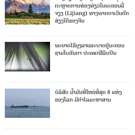
ຕະຫຼາດການທ່ອງທ່ຽວໃນນະຄອນລີ່
ຈຽງ (Lijiang) ທາງພາກຕາເວັນຕົກ
ສ່ຽງໃຕ້ຂອງຈີນ
ພະຍາດໄຂ້ຍຸງລາຍລະບາດຢູ່ນະຄອນ
ຊາມໂບ​ອັນກາ ປະເທດຟີລິບປິນ
ບໍລິສັດ ນ້ຳມັນທີ່ໃຫຍ່ທີ່ສຸດ 8 ແຫ່ງ
ຂອງໂລກ ມີກຳໄລມະຫາສານ