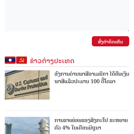
ສົ່ງຄໍາຄິດເຫັນ
ຂ່າວຕ່າງປະເທດ
ອົງການດ່ານພາສີອາເມຣິກາ ໄດ້ຄືນເງິນ
ພາສີແລ້ວປະມານ 100 ຕື້ໂດລາ
ການຂາຍຍ່ອຍຂອງສິງກະໂປ ຂະຫຍາຍ
ຕົວ 4% ໃນເດືອນມິຖຸນາ