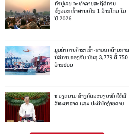
ກຳປູເຈຍ ຈະທຳລາຍສະຖິຕິການ
ສົ່ງອອກເຂົ້າສານເກີນ 1 ລ້ານໂຕນ ໃນ
ປີ 2026
ມູນຄ່າການຄ້າຂາເຂົ້າ-ຂາອອກດ້ານການ
ບໍລິການຂອງຈີນ ບັນລຸ 3,779 ຕື້ 750
ລ້ານຢວນ
ຫວຽດນາມ ສ້າງກົດລະບຽບພັກໃຫ້ມີ
ວິທະຍາສາດ ແລະ ປະຕິບັດງ່າຍດາຍ