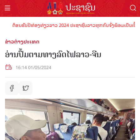
ຕ້ອນຮັບປີທ່ອງທ່ຽວລາວ 2024 ປະຊາຊົນລາວທຸກຄົນຈົ່ງພ້ອມເປັນເຈົ້າພາບທ
ຂ່າວຕ່າງປະເທດ
ອ່ານປຶ້ມຕາມທາງລົດໄຟລາວ-ຈີນ
16:14 01/05/2024