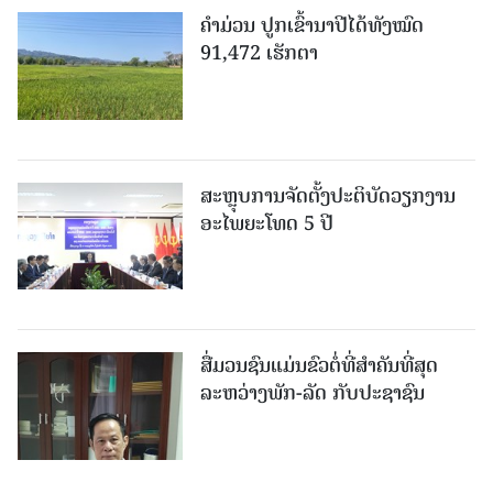
ຄໍາມ່ວນ ປູກເຂົ້ານາປີໄດ້ທັງໝົດ
91,472 ເຮັກຕາ
ສະຫຼຸບການຈັດຕັ້ງປະຕິບັດວຽກງານ
ອະໄພຍະໂທດ 5 ປີ
ສື່ມວນຊົນແມ່ນຂົວຕໍ່ທີ່ສໍາຄັນທີ່ສຸດ
ລະຫວ່າງພັກ-ລັດ ກັບປະຊາຊົນ