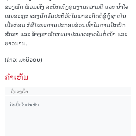
ຂອງພັກ ພ້ອມທັງ ລະນຶກເຖິງຄຸນງາມຄວາມດີ ແລະ ນໍ້າໃຈ
ເສຍສະຫຼະ ຂອງນັກຮົບປະຕິວັດໃນພາລະກິດຕໍ່ສູ້ກູ້ຊາດໃນ
ເມື່ອກ່ອນ ກໍຄືໄລຍະການປະກອບສ່ວນເຂົ້າໃນການປົກປັກ
ຮັກສາ ແລະ ສ້າງສາພັດທະນາປະເທດຊາດໃນຕໍ່ໜ້າ ແລະ
ຍາວນານ.
(ຂ່າວ: ມະນີວອນ)
ຄໍາເຫັນ