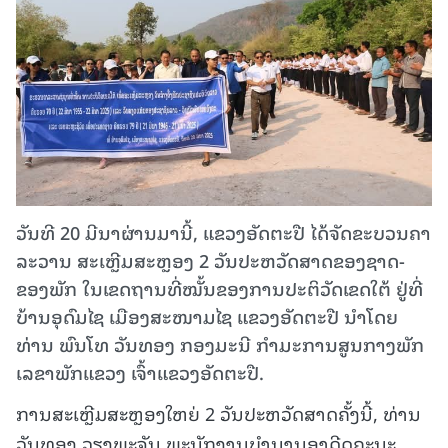
ວັນທີ 20 ມີນາຜ່ານມານີ້, ແຂວງອັດຕະປື ໄດ້ຈັດຂະບວນຄາ
ລະວານ ສະເຫຼີມສະຫຼອງ 2 ວັນປະຫວັດສາດຂອງຊາດ-
ຂອງພັກ ໃນເຂດຖານທີ່ໝັ້ນຂອງການປະຕິວັດເຂດໃຕ້ ຢູ່ທີ່
ບ້ານອຸດົມໄຊ ເມືອງສະໜາມໄຊ ແຂວງອັດຕະປື ນຳໂດຍ
ທ່ານ ພົນໂທ ວັນທອງ ກອງມະນີ ກຳມະການສູນກາງພັກ
ເລຂາພັກແຂວງ ເຈົ້າແຂວງອັດຕະປື.
ການສະເຫຼີມສະຫຼອງໃຫຍ່ 2 ວັນປະຫວັດສາດຄັ້ງນີ້, ທ່ານ
ວັນທອງ ວຽງພະຈັນ ພະນັກງານບຳນານອາດີດຄະນະ