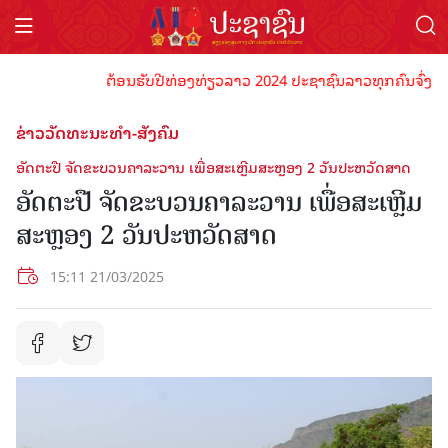
ຕ້ອນຮັບປີທ່ອງທ່ຽວລາວ 2024 ປະຊາຊົນລາວທຸກຄົນຈົ່ງພ້ອມເປ
ຂ່າວວັດທະນະທຳ-ສັງຄົມ
ອັດຕະປື ຈັດຂະບວນຄາລະວານ ເພື່ອສະເຫຼີມສະຫຼອງ 2 ວັນປະຫວັດສາດ
ອັດຕະປື ຈັດຂະບວນຄາລະວານ ເພື່ອສະເຫຼີມ
ສະຫຼອງ 2 ວັນປະຫວັດສາດ
15:11 21/03/2025