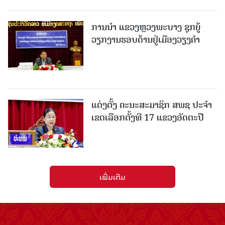
ການນຳ ແຂວງຫຼວງພະບາງ ຊຸກຍູ້
ວຽກງານຮອບດ້ານຢູ່ເມືອງວຽງຄໍາ
ແຕ່ງຕັ້ງ ຄະນະສະມາຊິກ ສພຊ ປະຈຳ
ເຂດເລືອກຕັ້ງທີ 17 ແຂວງອັດຕະປື
ເພີ່ມເຕີມ