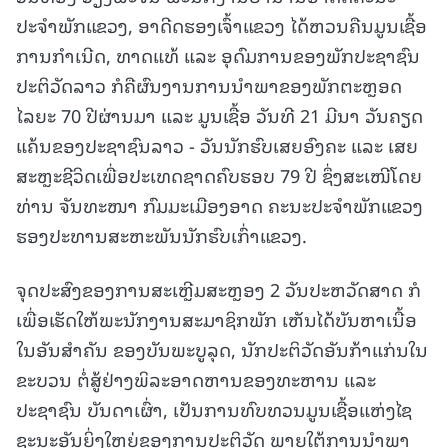
ປະຈຳພັກແຂວງ, ອາດີດຮອງເຈົ້າແຂວງ ໄດ້ຫວນຄືນມູນເຊື້ອ
ການກຳເນີດ, ທາດແທ້ ແລະ ອຸດົມການຂອງພັກປະຊາຊົນ
ປະຕິວັດລາວ ກໍຄືຜົນງານການນຳພາຂອງພັກຕະຫຼອດ
ໄລຍະ 70 ປີຜ່ານມາ ແລະ ມູນເຊື້ອ ວັນທີ 21 ມີນາ ວັນຄຽດ
ແຄ້ນຂອງປະຊາຊົນລາວ - ວັນນັກຮົບເສຍອົງຄະ ແລະ ເສຍ
ສະຫຼະຊີວິດເພື່ອປະເທດຊາດຄົບຮອບ 79 ປີ ຊຶ່ງສະເໜີໂດຍ
ທ່ານ ຈັນທະໜາ ກົມມະເມືອງອາດ ຄະນະປະຈຳພັກແຂວງ
ຮອງປະທານສະຫະພັນນັກຮົບເກົ່າແຂວງ.
ຈຸດປະສົງຂອງການສະເຫຼີມສະຫຼອງ 2 ວັນປະຫວັດສາດ ກໍ
ເພື່ອເຮັດໃຫ້ພະນັກງານສະມາຊິກພັກ ເຫັນໄດ້ບັນຫາເນື້ອ
ໃນອັນສໍາຄັນ ຂອງບັນພະບູລຸດ, ນັກປະຕິວັດອັນກ້າແກ່ນໃນ
ຂະບວນ ຕໍ່ສູ້ຢ່າງພິລະອາດຫານຂອງທະຫານ ແລະ
ປະຊາຊົນ ບັນດາເຜົ່າ, ເປັນການທົບທວນມູນເຊື້ອແຫ່ງໄຊ
ຊະນະອັນຍິ່ງໃຫຍ່ຂອງການປະຕິວັດ ພາຍໃຕ້ການນຳພາ