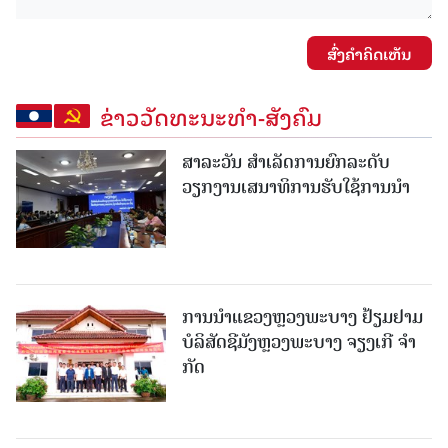
ສົ່ງຄໍາຄິດເຫັນ
ຂ່າວວັດທະນະທຳ-ສັງຄົມ
ສາລະວັນ ສໍາເລັດການຍົກລະດັບ
ວຽກງານເສນາທິການຮັບໃຊ້ການນໍາ
ການນຳແຂວງຫຼວງພະບາງ ຢ້ຽມ​ຢາມ
ບໍ​ລິ​ສັດຊີມັງຫຼວງພະບາງ ຈຽງເກີ ຈໍາ
ກັດ