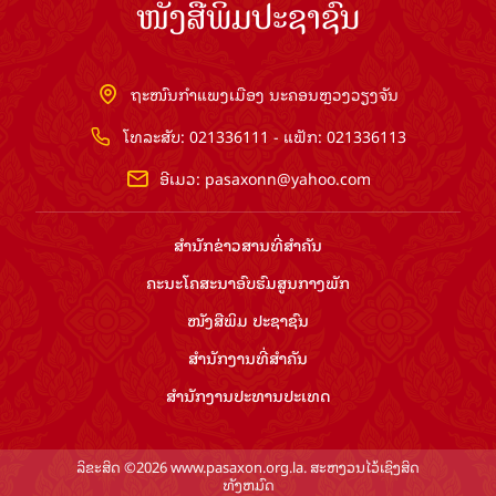
ໜັງສືພິມປະຊາຊົນ
ຖະໜົນກຳແພງເມືອງ ນະຄອນຫຼວງວຽງຈັນ
ໂທລະສັບ: 021336111 - ແຟັກ: 021336113
ອີເມວ:
pasaxonn@yahoo.com
ສຳ​ນັກ​ຂ່າວ​ສານ​ທີ່​ສຳ​ຄັນ​
ຄະນະໂຄສະນາອົບຮົມ​ສູນ​ກາງ​ພັກ
ໜັງສືພິມ ປະ​ຊາ​ຊົນ
ສຳ​ນັກ​ງານ​ທີ່​ສຳ​ຄັນ
ສຳ​ນັກ​ງານ​ປະ​ທານ​ປະ​ເທດ
ລິຂະສິດ ©2026 www.pasaxon.org.la. ສະຫງວນໄວ້ເຊິງສິດ
ທັງຫມົດ