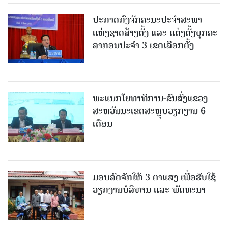
ປະກາດກົງຈັກຄະນະປະຈໍາສະພາ
ແຫ່ງຊາດສ້າງຕັ້ງ ແລະ ແຕ່ງຕັ້ງບຸກຄະ
ລາກອນປະຈໍາ 3 ເຂດເລືອກຕັ້ງ
ພະແນກໂຍທາທິການ-ຂົນສົ່ງແຂວງ
ສະຫວັນນະເຂດສະຫຼຸບວຽກງານ 6
ເດືອນ
ມອບລົດຈັກໃຫ້ 3 ຕາແສງ ເພື່ອຮັບໃຊ້
ວຽກງານບໍລິຫານ ແລະ ພັດທະນາ