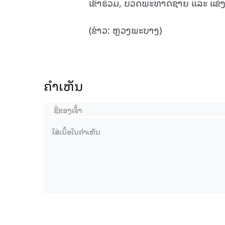
ເຂົ້າຮ່ວມ, ບວດພະທາດຊາຍ ແລະ ແຂ່ງຂັ
(ຂ່າວ: ຫຼວງພະບາງ)
ຄໍາເຫັນ