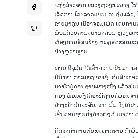
ແຫຼ່ງຂ່າວຈາກ ແຂວງຫຼວງພະບາງ ໃຫ້ຮູ້
ເລັດການໂລະລາດແບບມວນຊົນແລ້ວ, 
ຊາຍມຸງຄຸນ ເມືອງຈອມເພັດ ໂດຍການເ
ພ້ອມດ້ວຍຄະນະນຳນະຄອນ ຫຼວງພະບ
ຫ້ອງການອ້ອມຂ້າງ ຕະຫຼອດຮອດມວນ
ຢ່າງຫຼວງຫຼາຍ.
ທ່ານ ສີສຸວັນ ໄດ້ເລົ່າຄວາມເປັ
ມີນິທານກ່າວມາຫຼາຍເຊັ່ນຄົນສືບທອດກ
ມາພັກຢູ່ດອນຊາຍແຫ່ງໜຶ່ງ ແລ້ວພົບເ
ກອງ ພ້ອມທັງໄດ້ອະທິຖານຂໍພອນຈາກສ
ຢ່າງໜ້າອັດສະຈັນ. ຈາກນັ້ນ ຈຶ່ງໄດ້ປ
ເອີ້ນດອນຊາຍດັ່ງກ່າວຕໍ່ໆກັນມາວ່າ:
ກິດຈະກຳການຕົບພະທາດຊາຍ ກໍເພື່ອເປັ