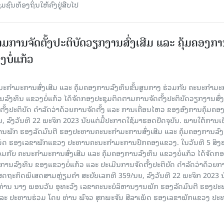
ຊົນທ້ອງຖິ່ນໃຫ້ຄົງຢູ່ສືບໄປ
ມການຈັດຕັ້ງປະຕິບັດວຽກງານສົ່ງເສີມ ແລະ ຄຸ້ມຄອງກ
ບໍ່ແກ້ວ
ຄະນະກໍາມະການສົ່ງເສີມ ແລະ ຄຸ້ມຄອງການລົງທຶນຂັ້ນສູນກາງ ຮ່ວມກັບ ຄະນະກໍາມ
ການລົງທຶນ ແຂວງບໍ່ແກ້ວ ໄດ້ຈັດກອງປະຊຸມຕິດຕາມການຈັດຕັ້ງປະຕິບັດວຽກງານສົ່ງ
ັ້ງປະຕິບັດ ດຳລັດວ່າດ້ວຍການຈັດຕັ້ງ ແລະ ການເຄື່ອນໄຫວ ຂອງອົງການຄຸ້ມຄອງ
ລົງວັນທີ 22 ພະຈິກ 2023 ນັບແຕ່ມື້ປະກາດໃຊ້ມາຮອດປັດຈຸບັນ. ພາຍໃຕ້ການເ
ພັກ ຮອງລັດມົນຕີ ຮອງປະທານຄະນະກໍາມະການສົ່ງເສີມ ແລະ ຄຸ້ມຄອງການລົງທ
ເພັດ ຮອງເລຂາພັກແຂວງ ປະທານຄະນະກຳມະການປົກຄອງແຂວງ. ໃນວັນທີ 5 ສິງຫາ
ວມກັບ ຄະນະກໍາມະການສົ່ງເສີມ ແລະ ຄຸ້ມຄອງການລົງທຶນ ແຂວງບໍ່ແກ້ວ ໄດ້ຈັດກ
ງການລົງທຶນ ຂອງແຂວງບໍ່ແກ້ວ ແລະ ປະເມີນການຈັດຕັ້ງປະຕິບັດ ດຳລັດວ່າດ້ວຍກ
ສດຖະກິດພິເສດສາມຫຼ່ຽມຄຳ ສະບັບເລກທີ 359/ນຍ, ລົງວັນທີ 22 ພະຈິກ 2023 ນ
 ທ່ານ ນາງ ພອນວັນ ອຸທະວົງ ເລຂາຄະນະບໍລິຫານງານພັກ ຮອງລັດມົນຕີ ຮອງປ
ນ ແລະ ປະທານຮ່ວມ ໂດຍ ທ່ານ ພົຈວ ສຸກພະຈັນ ສີລາເພັດ ຮອງເລຂາພັກແຂວງ ປ