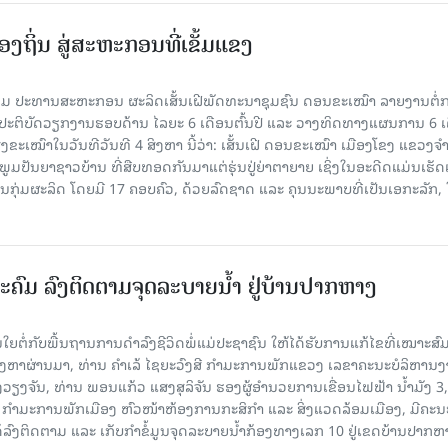
ງຖິ່ນ ສູ່ສະຫະກອນທີ່ເຂັ້ມແຂງ
ມ ປະທານສະຫະກອນ ຜະລິດເສັ້ນເຝີພັດທະນາຊຸມຊົນ ດອນຂະເໝົາ ລາຍງານຕໍ່
້ງປະຕິບັດວຽກງານຮອບດ້ານ ໄລຍະ 6 ເດືອນຕົ້ນປີ ແລະ ວາງທິດທາງແຜນການ 6 ເ
ຂະເໝົາໃນວັນທີວັນທີ 4 ສິງຫາ ນີ້ວ່າ: ເສັ້ນເຝີ ດອນຂະເໝົາ ເມືອງໂຂງ ແຂວງຈ
າກພູມປັນຍາຊາວບ້ານ ທີ່ສືບທອດກັນມາແຕ່ຮຸ່ນປູ່ຍ່າຕາຍາຍ ເຊິ່ງໃນອະດີດແມ່ນເຮັ
ັນກຸ່ມຜະລິດ ໂດຍມີ 17 ຄອບຄົວ, ດ້ວຍລົດຊາດ ແລະ ຄຸນນະພາບທີ່ເປັນເອກະລັກ, 
ະຄົມ ລົງຕິດຕາມຈຸດລະບາຍນໍ້າ ຢູ່ບ້ານປາກຫາງ
ຍຕໍ່ກັບພື້ນຖານການດໍາລົງຊີວິດພໍ່ແມ່ປະຊາຊົນ ໃຫ້ໄດ້ຮັບການແກ້ໄຂທີ່ເໝາະສົມ
ິງຫາຜ່ານມາ, ທ່ານ ຄໍາເລ້ ໄຊຍະວົງສີ ກໍາມະການພັກແຂວງ ເລຂາຄະນະບໍລິຫານ
ວຽງຈັນ, ທ່ານ ພອນແກ້ວ ແສງສຸລິຈັນ ຮອງຜູ້ອໍານວຍການເຂື່ອນໄຟຟ້າ ນໍ້າມັງ 3,
 ກໍາມະການພັກເມືອງ ຫົວໜ້າຫ້ອງການກະສິກໍາ ແລະ ສິ່ງແວດລ້ອມເມືອງ, ມີຄະ
ລົງຕິດຕາມ ແລະ ເກັບກໍາຂໍ້ມູນຈຸດລະບາຍນໍ້າກ້ອງທາງເລກ 10 ຢູ່ເຂດບ້ານປາກຫ