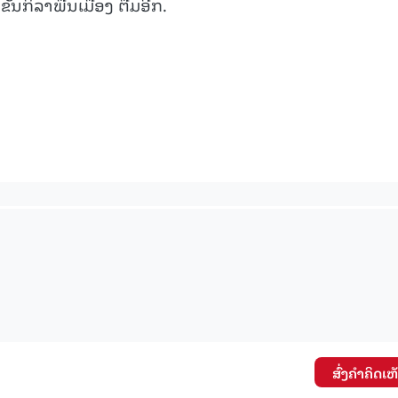
ນກິລາພື້ນເມືອງ ຕື່ມອີກ.
15.039(06-08-2026)
15.038(05-08-20
ສົ່ງຄໍາຄິດເຫ