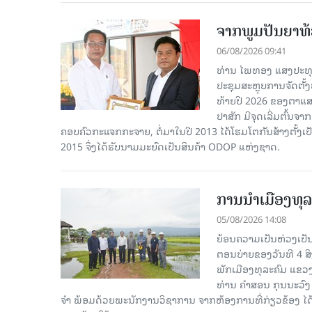
ຈາກພູມປັນຍາທ້ອ
06/08/2026 09:41
ທ່ານ ໄພທອງ ແສງປະທຸ
ປະຊຸມສະຫຼຸບການຈັດຕັ
ທ້າຍປີ 2026 ຂອງຕາແສງ
ປາສັກ ມີຈຸດເລີ່ມຕົ້ນຈ
ຄອບຄົວກະແຈກກະຈາຍ, ຕໍ່ມາໃນປີ 2013 ໄດ້ໂຮມໂຕກັນສ້າງຕັ້ງເປ
2015 ຈຶ່ງໄດ້ຮັບນາມມະຍົດເປັນສິນຄ້າ ODOP ແຫ່ງຊາດ.
ການນໍາເມືອງທຸລ
05/08/2026 14:08
ຍ້ອນຄວາມເປັນຫ່ວງເປັນໃ
ຕອນບ່າຍຂອງວັນທີ 4 ສ
ພັກເມືອງທຸລະຄົມ ແຂວງ
ທ່ານ ຄໍາສອນ ກຸນນະວົງ
ຈໍາ ພ້ອມດ້ວຍພະນັກງານວິຊາການ ຈາກຫ້ອງການທີ່ກ່ຽວຂ້ອງ ໄດ້