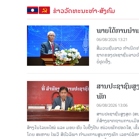
ຂ່າວວັດທະນະທຳ-ສັງຄົມ
ພາຍໃຕ້ການນໍາພາ
06/08/2026 13:21
ສື່ມວນຊົນລາວ ກຳເນີດທ
ຊາດຂອງປະຊາຊົນລາວບັນດ
ບໍ່ຢຸດຢັ້ງ.
ສານປະຊາຊົນສູງ
ພັກ
06/08/2026 13:06
ສານປະຊາຊົນສູງສຸດ (ສ
ກໍ່ສ້າງຮາກຖານການເມ
ສ້າງໃນໄລຍະໃໝ່ ແລະ ມອບ-ຮັບ ໃບຢັ້ງຢືນ ໜ່ວຍພັກປອດໃສ, ເຂັ້
ໂດຍ ສະຫາຍ ໄພວີ ສີບົວລິພາ ກຳມະການສູນກາງພັກ ເລຂາບໍລິ