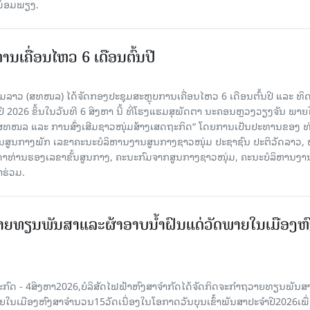
ງພ້ອມພຽງ.
ເຄື່ອນໄຫວ 6 ເດືອນຕົ້ນປີ
່ມລາວ (ສທໜລ) ໄດ້ຈັດກອງປະຊຸມສະຫຼຸບການເຄື່ອນໄຫວ 6 ເດືອນຕົ້ນປີ ແລະ ທ
 2026 ຂຶ້ນໃນວັນທີ 6 ສິງຫາ ນີ້ ທີ່ໂຮງແຮມສຸພັດຕາ ນະຄອນຫຼວງວຽງຈັນ ພາຍ
 ສທໜລ ແລະ ການສົ່ງເສີມຊາວໜຸ່ມສ້າງເສດຖະກິດ“ ໂດຍການເປັນປະທານຂອງ ທ
ານສູນກາງພັກ ເລຂາຄະນະບໍລິຫານງານສູນກາງຊາວໜຸ່ມ ປະຊາຊົນ ປະຕິວັດລາວ, 
ນດາທ່ານຮອງເລຂາຂັ້ນສູນກາງ, ຄະນະກົມຈາກສູນກາງຊາວໜຸ່ມ, ຄະນະບໍລິຫານງາ
າຮ່ວມ.
ຍທຽນພັນສາແລະຜ້າອາບນໍ້າຝົນແດ່ວັດພາຍໃນເມືອງຫ
ະກົດ - 4ສິງຫາ2026,ບໍລິສັດໄຟຟ້າຫົງສາຈໍາກັດໄດ້ຈັດກິດຈະກໍາຖວາຍທຽນພັນ
າຍໃນເມືອງຫົງສາຈໍານວນ15ວັດເນື່ອງໃນໂອກາດວັນບຸນເຂົ້າພັນສາປະຈໍາປີ2026ເພື