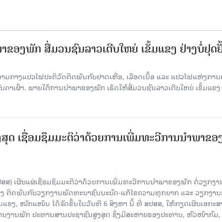
ຂອງພັກ ສື່ມວນຊົນລາວເຕີບໃຫຍ່ ເຂັ້ມແຂງ ຢ່າງບໍ່ຢຸດຢັ
່າມກາງແປວໄຟປະຕິວັດຕິດພັນກັບຢາດເຫື່ອ, ເລືອດເນື້ອ ແລະ ແປວໄຟແຫ່ງການຕໍ່ສູ
າເຜົ່າ. ພາຍໃຕ້ການນໍາພາຂອງພັກ ເຮັດໃຫ້ສື່ມວນຊົນລາວເຕີບໃຫຍ່ ເຂັ້ມແຂງ 
ສຸດ ເຊື່ອມຊຶມມະຕິວ່າດ້ວຍການເພີ່ມທະວີການນຳພາຂອ
ປສສ) ເຜີຍແຜ່ເຊື່ອມຊຶມມະຕິວ່າດ້ວຍການເພີ່ມທະວີການນຳພາຂອງພັກ ຕໍ່ວຽກງາ
ືອງ ຕິດພັນກັບວຽກງານພັດທະນາຊົນນະບົດ-ແກ້ໄຂຄວາມທຸກຍາກ ແລະ ວຽກງາ
ມແຂງ, ໜັກແໜ້ນ ໄດ້ຈັດຂຶ້ນໃນວັນທີ 6 ສິງຫາ ນີ້ ທີ່ ສປສສ, ໃຫ້ກຽດເຜີຍເອກະ
ຫານງານພັກ ປະທານສານປະຊາຊົນສູງສຸດ ຊຶ່ງມີສະຫາຍຮອງປະທານ, ຫົວໜ້າກົມ,