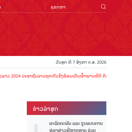
n
ວັນສຸກ ທີ 7 ສິງຫາ ຄ.ສ. 2026
24 ປະຊາຊົນລາວທຸກຄົນຈົ່ງພ້ອມເປັນເຈົ້າພາບທີ່ດີ ຕ້ອນຮັບນັກທ່ອງທ່ຽວດ້ວ
ຂ່າວ​ລ່າ​ສຸດ
ຜະລິດຕະພັນ ແລະ ຮູບແບບການ
ທ່ອງທ່ຽວທີ່ຫຼາກຫຼາຍ ຊ່ວຍ