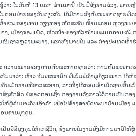
ວ່າ: ໃນວັນທີ 13 ເມສາ ຜ່ານມານີ້ ເປັນມື້ສັງຂານລ່ວງ, ພາຍຫຼ
ໃນຕອນບ່າຍຂອງວັນດຽວກັນ ໄດ້ມີການລົງຕົບພະທາດຊາຍທີ່
ຂົ້າຮ່ວມຂອງທ່ານ ວຽງທອງ ຫັດສະຈັນ ເຈົ້ານະຄອນ ຫຼວງພະບ
າງ, ເມືອງຈອມເພັດ, ຫົວໜ້າ-ຮອງຫົວໜ້າພະແນກການ-ກົມ
ຊົນຊາວຫຼວງພະບາງ, ແຂກທັງພາຍໃນ ແລະ ຕ່າງປະເທດເຂົ້າຮ
ນມາ ແລະ ຄວາມໝາຍຂອງການຕົບພະທາດຊາຍວ່າ: ການຕົບພະທາດ
ັນມາວ່າ: ທ້າວ ຈັນທະພານິດ ທີ່ເປັນພໍ່ຄ້າພູຄ້ຽວໝາກ ໄດ້ທໍເ
ຫັນເມັດຊາຍທີ່ຂາວສະອາດ, ລາວຈຶ່ງໄດ້ກອບເອົາເມັດຊາຍຂຶ້ນເປ
ິ່ງສັກສິດ ພໍຮອດຕອນເຊົ້າ ກອງຊາຍດັ່ງກ່າວໄດ້ກາຍເປັນກອ
່າວໃຫ້ຜູ້ຄົນມາເກັບເອົາຄຳ ເພື່ອໄປສ້າງສາພັດທະນາບ້ານເມືອງ 
 ດອນຊາຍມຸງຄຸນ.
ນສິລິມຸງຄຸນໃຫ້ແກ່ຊີວິດ, ຊຶ່ງພາຍໃນງານຍັງມີການບາສີໃຫ້ຜູ້