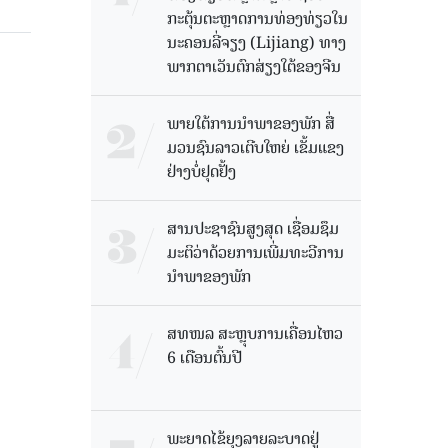
ກະຕຸ້ນຕະຫຼາດການທ່ອງທ່ຽວໃນ
ນະຄອນລີ່ຈຽງ (Lijiang) ທາງ
ພາກຕາເວັນຕົກສ່ຽງໃຕ້ຂອງຈີນ
ພາຍໃຕ້ການນໍາພາຂອງພັກ ສື່
ມວນຊົນລາວເຕີບໃຫຍ່ ເຂັ້ມແຂງ
ຢ່າງບໍ່ຢຸດຢັ້ງ
ສານປະຊາຊົນສູງສຸດ ເຊື່ອມຊຶມ
ມະຕິວ່າດ້ວຍການເພີ່ມທະວີການ
ນຳພາຂອງພັກ
ສທໜລ ສະຫຼຸບການເຄື່ອນໄຫວ
6 ເດືອນຕົ້ນປີ
ພະຍາດໄຂ້ຍຸງລາຍລະບາດຢູ່