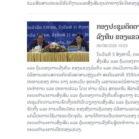
ຮ່ວມສືບສານປະເພນີອັນດີງາມແລະສົ່ງເສີມຄຸນຄ່າທາງຈິດໃຈຂອງຊຸມ
ກອງປະຊຸມຕິດຕາ
ລົງທຶນ ຂອງແຂວງ
06/08/2026 10:53
ໃນວັນທີ 5 ສິງຫານີ້, 
ສົ່ງເສີມ ແລະ ຄຸ້ມຄອງ
ແລະ ຄຸ້ມຄອງການລົງທຶນ ຂອງແຂວງບໍ່ແກ້ວ ແລະ ປະເມີນການຈັດຕ
ບໍລິຫານເຂດເສດຖະກິດພິເສດສາມຫຼ່ຽມຄຳ ສະບັບເລກທີ 359/ນຍ, 
ປະທານຂອງ ທ່ານ ນາງ ພອນວັນ ອຸທະວົງ ເລຂາຄະນະບໍລິຫານງານ
ປະຈໍາການ ແລະ ປະທານຮ່ວມ ໂດຍ ທ່ານ ພົຈວ ສຸກພະຈັນ ສີລາ
ຄະນະກໍາມະການສົ່ງເສີມ ແລະ ຄຸ້ມຄອງການລົງທຶນຂັ້ນສູນກາງ ຮ່
ປະຊຸມຕິດຕາມການຈັດຕັ້ງປະຕິບັດວຽກງານສົ່ງເສີມ ແລະ ຄຸ້ມຄອ
ຈັດຕັ້ງ ແລະ ການເຄື່ອນໄຫວ ຂອງອົງການຄຸ້ມຄອງ-ບໍລິຫານເຂດເ
ແຕ່ມື້ປະກາດໃຊ້ມາຮອດປັດຈຸບັນ. ພາຍໃຕ້ການເປັນປະທານຂອງ
ຄະນະກໍາມະການສົ່ງເສີມ ແລະ ຄຸ້ມຄອງການລົງທຶນຜູ້ປະຈໍາກາ
ຄະນະກຳມະການປົກຄອງແຂວງ.