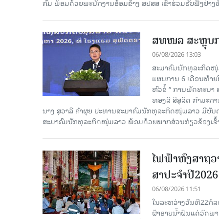
ກົມ ພ້ອມດ້ວຍພະນັກງານອ້ອມຂ້າງ ສປສສ ເຂົ້າຮ່ວມຮັບຟັງຢ່າ
ສທໜລ ສະຫຼຸບການ
06/08/2026 13:03
ສະມາຄົມນັກທຸລະກິດໜຸ
ແຜນການ 6 ເດືອນທ້າຍປີ
ຫົວຂໍ້ “ ການພັດທະນາ
ທອງລີ ສີສຸລິດ ກຳມະກ
ນາງ ສຸວາລີ ຄຳຜຸຍ ປະທານສະມາຄົມນັກທຸລະກິດໜຸ່ມລາວ ມີບັ
ສະມາຄົມນັກທຸລະກິດໜຸ່ມລາວ ພ້ອມດ້ວຍພາກສ່ວນກ່ຽວຂ້ອງເຂົ້
ໄຟຟ້າຫົງສາຖວາ
ສາປະຈໍາປີ2026
06/08/2026 11:51
ໃນລະຫວ່າງວັນທີ22ກໍລ
ຜ້າອາບນໍ້າຝົນແດ່ວັດພ