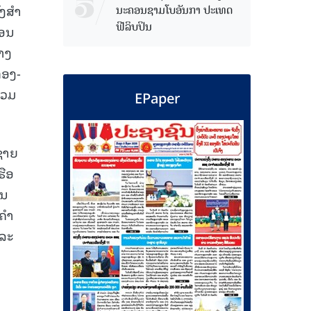
ັງສຳ
ນະຄອນຊາມໂບ​ອັນກາ ປະເທດ
ຟີລິບປິນ
ດອນ
າງ
ກອງ-
່ວມ
EPaper
ຊາຍ
ຮືອ
ັນ
ງຄຳ
ແລະ