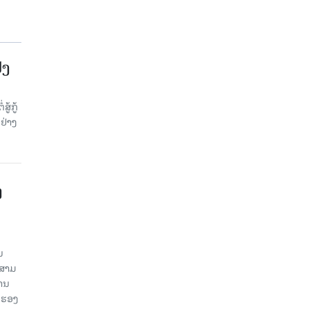
້ງ
້ກູ້
ຢ່າງ
ງ
ນ
ນສາມ
ສານ
 ຮອງ