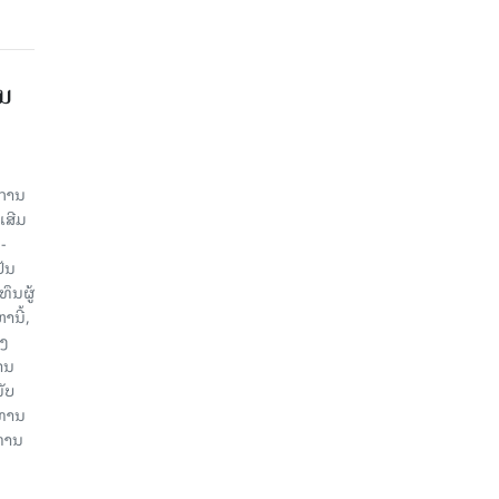
ານ
ະການ
ເສີມ
-
ປັນ
ຶນຜູ້
ນີ້,
ອງ
ານ
ັບ
ະທານ
ະທານ