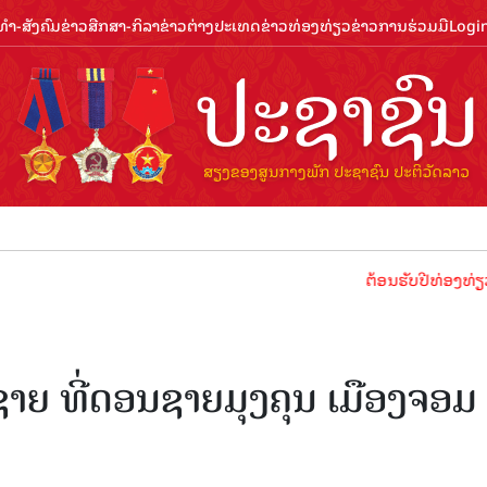
ຳ-ສັງຄົມ
ຂ່າວສືກສາ-ກິລາ
ຂ່າວຕ່າງປະເທດ
ຂ່າວທ່ອງທ່ຽວ
ຂ່າວການຮ່ວມມື
Logi
ຕ້ອນຮັບປີທ່ອງທ່ຽວລາວ 20
າຍ ທີ່ດອນຊາຍມຸງຄຸນ ເມືອງຈອມ