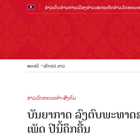
ຂ່າວເດັ່ນ
ຂ່າວການເມືອງ
ຂ່າວເສດຖະກິດ
ຂ່າວວັດທະນະທ
ສະເໜີ
ພັກປປ ລາວ
ຂ່າວວັດທະນະທຳ-ສັງຄົມ
ບັນຍາກາດ ລົງຕົບພະທາດຊ
ເພັດ ປີນີ້ຄຶກຄື້ນ