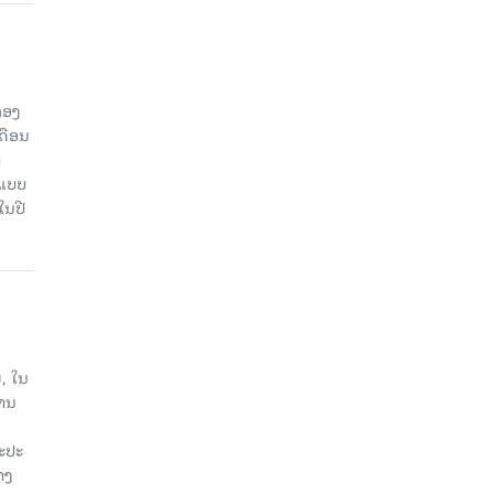
ກອງ
ດືອນ
ຳ
ດແບບ
ໃນປີ
, ໃນ
ງານ
ນະປະ
າງ