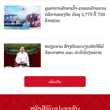
ມູນຄ່າການຄ້າຂາເຂົ້າ-ຂາອອກດ້ານການ
ບໍລິການຂອງຈີນ ບັນລຸ 3,779 ຕື້ 750
ລ້ານຢວນ
ຫວຽດນາມ ສ້າງກົດລະບຽບພັກໃຫ້ມີ
ວິທະຍາສາດ ແລະ ປະຕິບັດງ່າຍດາຍ
ເພີ່ມເຕີມ
ໜັງສືພິມປະຊາຊົນ