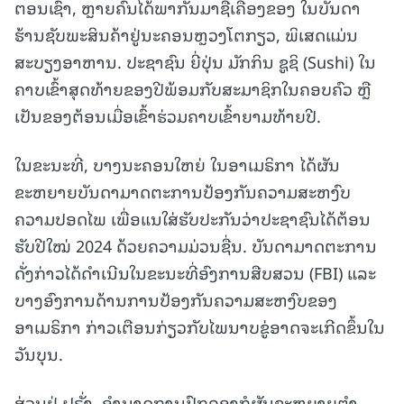
ຕອນເຊົ້າ, ຫຼາຍຄົນໄດ້ພາກັນມາຊື້ເຄື່ອງຂອງ ໃນບັນດາ
ຮ້ານຊັບພະສິນຄ້າຢູ່ນະຄອນຫຼວງໂຕກຽວ, ພິເສດແມ່ນ
ສະບຽງອາຫານ. ປະຊາຊົນ ຍີ່ປຸ່ນ ມັກກິນ ຊູຊິ (Sushi) ໃນ
ຄາບເຂົ້າສຸດທ້າຍຂອງປີພ້ອມກັບສະມາຊິກໃນຄອບຄົວ ຫຼື
ເປັນຂອງຕ້ອນເມື່ອເຂົ້າຮ່ວມຄາບເຂົ້າຍາມທ້າຍປີ.
ໃນຂະນະທີ່, ບາງນະຄອນໃຫຍ່ ໃນອາເມຣິກາ ໄດ້ຜັນ
ຂະຫຍາຍບັນດາມາດຕະການປ້ອງກັນຄວາມສະຫງົບ
ຄວາມປອດໄພ ເພື່ອແນໃສ່ຮັບປະກັນວ່າປະຊາຊົນໄດ້ຕ້ອນ
ຮັບປີໃໝ່ 2024 ດ້ວຍຄວາມມ່ວນຊື່ນ. ບັນດາມາດຕະການ
ດັ່ງກ່າວໄດ້ດຳເນີນໃນຂະນະທີ່ອົງການສືບສວນ (FBI) ແລະ
ບາງອົງການດ້ານການປ້ອງກັນຄວາມສະຫງົບຂອງ
ອາເມຣິກາ ກ່າວເຕືອນກ່ຽວກັບໄພນາບຂູ່ອາດຈະເກີດຂຶ້ນໃນ
ວັນບຸນ.
ສ່ວນຢູ່ ຝຣັ່ງ, ອຳນາດການປົກຄອງກໍຜັນຂະຫຍາຍຕຳ