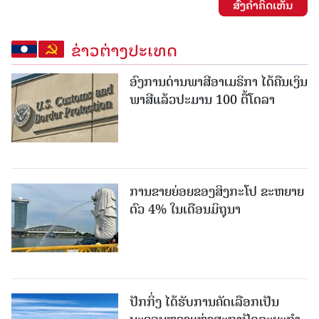
ສົ່ງຄໍາຄິດເຫັນ
ຂ່າວຕ່າງປະເທດ
ອົງການດ່ານພາສີອາເມຣິກາ ໄດ້ຄືນເງິນ
ພາສີແລ້ວປະມານ 100 ຕື້ໂດລາ
ການຂາຍຍ່ອຍຂອງສິງກະໂປ ຂະຫຍາຍ
ຕົວ 4% ໃນເດືອນມິຖຸນາ
ປັກກິ່ງ ໄດ້ຮັບການຄັດເລືອກເປັນ