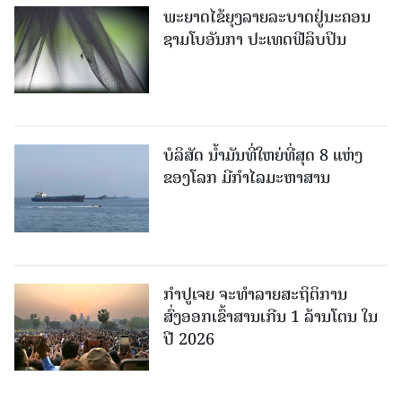
ພະຍາດໄຂ້ຍຸງລາຍລະບາດຢູ່ນະຄອນ
ຊາມໂບ​ອັນກາ ປະເທດຟີລິບປິນ
ບໍລິສັດ ນ້ຳມັນທີ່ໃຫຍ່ທີ່ສຸດ 8 ແຫ່ງ
ຂອງໂລກ ມີກຳໄລມະຫາສານ
ກຳປູເຈຍ ຈະທຳລາຍສະຖິຕິການ
ສົ່ງອອກເຂົ້າສານເກີນ 1 ລ້ານໂຕນ ໃນ
ປີ 2026