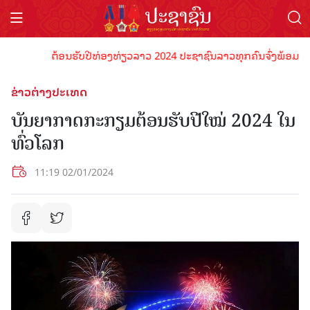
ຕ້ອນຮັບປີທ່ອງທ່ຽວລາວ 2024 ປະຊາຊົນລາວທຸກຄົນຈົ່ງພ້ອມເປັນເຈົ
ຂ່າວຕ່າງປະເທດ
ບັນຍາກາດກະກຽມຕ້ອນຮັບປີໃໝ່ 2024 ໃນ
ທົ່ວໂລກ
11:19 02/01/2024