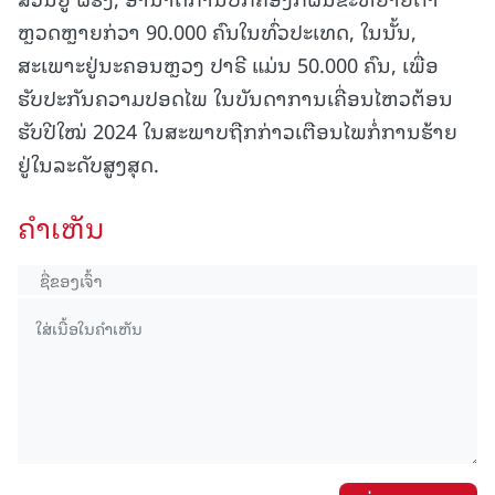
ຫຼວດຫຼາຍກ່ວາ 90.000 ຄົນໃນທົ່ວປະເທດ, ໃນນັ້ນ,
ສະເພາະຢູ່ນະຄອນຫຼວງ ປາຣີ ແມ່ນ 50.000 ຄົນ, ເພື່ອ
ຮັບປະກັນຄວາມປອດໄພ ໃນບັນດາການເຄື່ອນໄຫວຕ້ອນ
ຮັບປີໃໝ່ 2024 ໃນສະພາບຖືກກ່າວເຕືອນໄພກໍ່ການຮ້າຍ
ຢູ່ໃນລະດັບສູງສຸດ.
ຄໍາເຫັນ