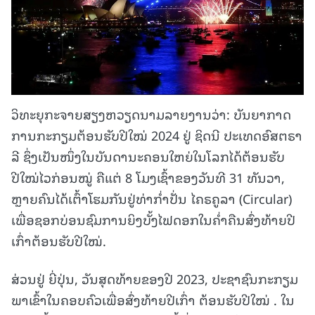
ວິທະຍຸກະຈາຍສຽງຫວຽດນາມລາຍງານວ່າ: ບັນຍາກາດ
ການກະກຽມຕ້ອນຮັບປີໃໝ່ 2024 ຢູ່ ຊິດນີ ປະເທດອົສຕຣາ
ລີ ຊຶ່ງເປັນໜຶ່ງໃນບັນດານະຄອນໃຫຍ່ໃນໂລກໄດ້ຕ້ອນຮັບ
ປີໃໝ່ໄວກ່ອນໝູ່ ຄືແຕ່ 8 ໂມງເຊົ້າຂອງວັນທີ 31 ທັນວາ,
ຫຼາຍຄົນໄດ້ເຕົ້າໂຮມກັນຢູ່ທ່າກ່ຳປັ່ນ ໄຄຣຄູລາ (Circular)
ເພື່ອຊອກບ່ອນຊົມການຍິງບັ້ງໄຟດອກໃນຄ່ຳຄືນສົ່ງທ້າຍປີ
ເກົ່າຕ້ອນຮັບປີໃໝ່.
ສ່ວນຢູ່ ຍີ່ປຸ່ນ, ວັນສຸດທ້າຍຂອງປີ 2023, ປະຊາຊົນກະກຽມ
ພາເຂົ້າໃນຄອບຄົວເພື່ອສົ່ງທ້າຍປີເກົ່າ ຕ້ອນຮັບປີໃໝ່ . ໃນ