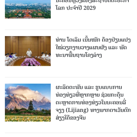
ນະຄອນຫຼວງແຫ່ງສະຖາປັດຕະຍະກຳ
ໂລກ ປະຈຳປີ 2029
ທ່ານ ໂຕ​ເລິມ ເນັ້ນໜັກ ຕ້ອງ​ປ່ຽນ​ແປງ​
ໃໝ່​ວຽກ​ງານ​ວາງ​ແຜນ​ຜັງ ແລະ ​ພັດ​
ທະ​ນາ​ພື້ນ​ຖານ​ໂຄງ​ລ່າງ
ຜະລິດຕະພັນ ແລະ ຮູບແບບການ
ທ່ອງທ່ຽວທີ່ຫຼາກຫຼາຍ ຊ່ວຍກະຕຸ້ນ
ຕະຫຼາດການທ່ອງທ່ຽວໃນນະຄອນລີ່
ຈຽງ (Lijiang) ທາງພາກຕາເວັນຕົກ
ສ່ຽງໃຕ້ຂອງຈີນ