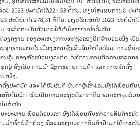
ານ, ອຸດສາຫະກໍາແບບຄອບຄົວມີ 101 ຫົວໜ່ວຍ, ຫົວໜ່ວຍຫ
ດປີ 2023 ປະຕິບັດໄດ້221,53 ຕື້ກີບ. ທຽບໃສ່ແຜນການປີ ປະຕິ
15.040(07-08-20
3 ປະຕິບັດໄດ້ 278,31 ຕຶ້ກີບ, ທຽບໃສ່ແຜ່ນປີ 2023 ປະຕິບັດໄດ
ືນ ຜະລິດຕະພັນຕົວແບບໃຫ້ກັບໂຮງງານນໍ້າດື່ມວັນ.
ຕິບັດວຽກງານ ຂອງຂະແໜງການທີ່ກ່ຽວຂອງອີກຈໍານວນໜຶ່ງ ເປັນຕ
ິນຈຸດຂາຍພາຍໃນເມືອງ,ການສົ່ງເສີມສິນຄ້າໂອດັອບ, ການຄຸ້ມ
ານຄຸ້ມຄອງຫົວໜ່ວຍທຸລະກິດ, ວິທີການການຕິດຕາມກວດກາ
ກຍູ້ ສົ່ງເສີມ ການນໍາໃຊ້ກາໝາຍການຄ້າ ແລະ ການຈັດຕັ້ງ
ວນໜຶ່ງ.
ຕັ້ງປະຕິບັດ ແລະ ໄດ້ຮັບຜົນດີ ບັນດາຜູ້ເຂົ້າຮ່ວມຍັງໄດ້ພ້ອມກັນ
ກັນຕື່ມອີກ ເພື່ອເປັນການສະຫຼຸບຕີລາຄາຄືນ ຊອກຫາຈຸດອ່ອ
ຂໃນຕໍ່ໜ້າ.
ະນະປະທານ ພ້ອມດ້ວຍແຂກ ຍັງໄດ້ພ້ອມກັນທໍາລາຍສິນຄ້າໝົດ
າມນໍາເຂົ້າບໍ່ຖືກຕ້ອງ ທີ່ຂະແໜງກວດກາສິນຄ້າຢຶດມາໄດ້ຈາກບັ