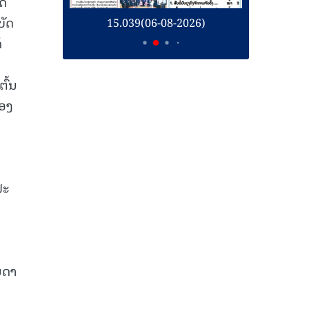
ັດ
ບັດ
26)
15.039(06-08-2026)
1
້
ົ້ນ
ຄອງ
ປະ
ນ
ນດາ