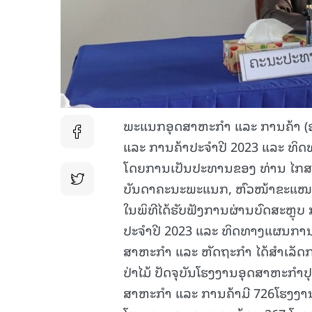
ພະແນກອຸດສາຫະກຳ ແລະ ການຄ້າ (ອຄ
ແລະ ການຄ້າປະຈຳປີ 2023 ແລະ ທິດທ
ໂດຍການເປັນປະທານຂອງ ທ່ານ ໄກສ
ບັນດາຄະນະພະແນກ, ຫົວໜ້າຂະແໜງ-
ໃນພິທີໄດ້ຮັບຟັງການຜ່ານບົດສະຫຼຸ
ປະຈຳປີ 2023 ແລະ ທິດທາງແຜນການ 2
ສາຫະກໍາ ແລະ ຫັດຖະກໍາ ໄດ້ສໍາເລ
ປ່າໄມ້ ປັດຈຸບັນໂຮງງານອຸດສາຫະກໍາ
ສາຫະກໍາ ແລະ ການຄ້າມີ 726ໂຮງງ