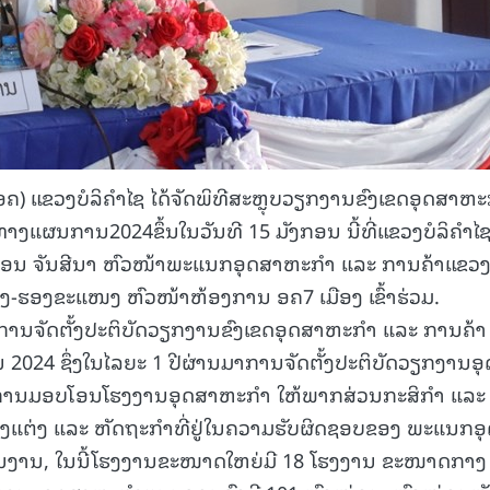
) ແຂວງບໍລິຄຳໄຊ ໄດ້ຈັດພິທີສະຫຼຸບວຽກງານຂົງເຂດອຸດສາຫ
າງແຜນການ2024ຂຶ້ນໃນວັນທີ 15 ມັງກອນ ນີ້ທີ່ແຂວງບໍລິຄຳໄ
ອນ ຈັນສີນາ ຫົວໜ້າພະແນກອຸດສາຫະກຳ ແລະ ການຄ້າແຂວງ,
ຮອງຂະແໜງ ຫົວໜ້າຫ້ອງການ ອຄ7 ເມືອງ ເຂົ້າຮ່ວມ.
ບ ການຈັດຕັ້ງປະຕິບັດວຽກງານຂົງເຂດອຸດສາຫະກຳ ແລະ ການຄ້າ
024 ຊຶ່ງໃນໄລຍະ 1 ປີຜ່ານມາການຈັດຕັ້ງປະຕິບັດວຽກງານອຸ
ັດການມອບໂອນໂຮງງານອຸດສາຫະກໍາ ໃຫ້ພາກສ່ວນກະສິກໍາ ແລະ
ປຸງແຕ່ງ ແລະ ຫັດຖະກໍາທີ່ຢູ່ໃນຄວາມຮັບຜິດຊອບຂອງ ພະແນກອ
ານງານ, ໃນນີ້ໂຮງງານຂະໜາດໃຫຍ່ມີ 18 ໂຮງງານ ຂະໜາດກາງ