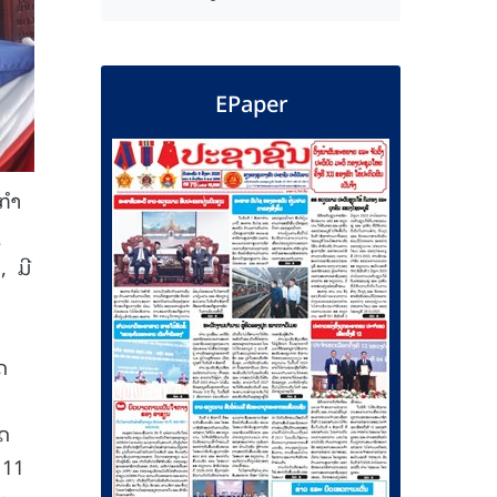
EPaper
ະກຳ
ຊ
 ມີ
ດ
ຸດ
 11