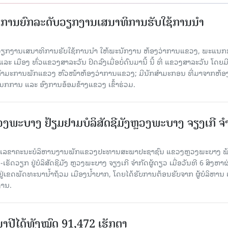
ັດການຍົກລະດັບວຽກງານເສນາທິການຮັບໃຊ້ການນໍາ
ັບວຽກງານເສນາທິການຮັບໃຊ້ການນໍາ ໃຫ້ພະນັກງານ ຫ້ອງວ່າການແຂວງ, ພະແນກ
 ເມືອງ ທົ່ວແຂວງສາລະວັນ ປິດລົງເມື່ອ​ບໍ່​ດົນ​ມາ​ນີ້ ນີ້ ທີ່ ແຂວງສາລະວັນ ໂດຍ​ມ
ກຳມະການພັກແຂວງ ຫົວໜ້າຫ້ອງວ່າການແຂວງ; ມີນັກສຳມະກອນ ທີ່ມາຈາກຫ້ອງ
ກການ ແລະ ອົງການອ້ອມຂ້າງແຂວງ ເຂົ້າຮ່ວມ.
ະບາງ ຢ້ຽມ​ຢາມບໍ​ລິ​ສັດຊີມັງຫຼວງພະບາງ ຈຽງເກີ ຈໍ
ົງ ເລ​ຂາ​ຄະ​ນະ​ບໍ​ລິ​ຫານ​ງານ​ພັກແຂວງປະທານສະພາປະຊາຊົນ ແຂວງຫຼວງພະບາງ 
ັດວຽກ ຢູ່ບໍລິສັດຊີມັງ ຫຼວງພະບາງ ຈຽງເກີ ຈໍາກັດຜູ້ດຽວ ເມື່ອ​ວັນ​ທີ 6 ສິງ​ຫາ​ຜ
ຕັ້ງຢູ່ເຂດພັດທະນານ້ຳຖ້ວມ ເມືອງນໍ້າບາກ, ໂດຍໄດ້ຮັບການຕ້ອນຮັບຈາກ ຜູ້ບໍລິຫານ
ານ.
ານາປີໄດ້ທັງໝົດ 91,472 ເຮັກຕາ