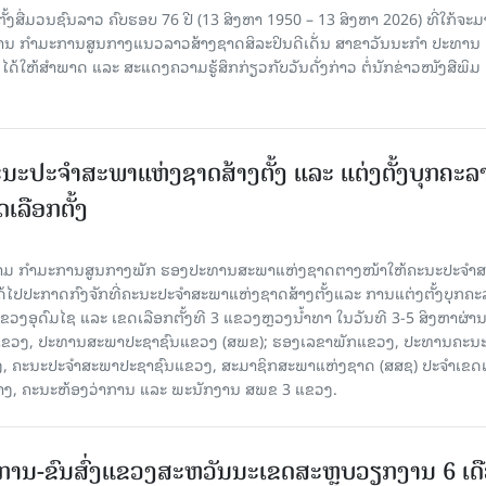
ັ້ງສື່ມວນຊົນລາວ ຄົບຮອບ 76 ປີ (13 ສິງຫາ 1950 – 13 ສິງຫາ 2026) ທີ່ໃກ້ຈະມ
ສານ ກໍາມະການສູນກາງແນວລາວສ້າງຊາດສິລະປິນດີເດັ່ນ ສາຂາວັນນະກໍາ ປະທານ
ດ້ໃຫ້ສໍາພາດ ແລະ ສະແດງຄວາມຮູ້ສຶກກ່ຽວກັບວັນດັ່ງກ່າວ ຕໍ່ນັກຂ່າວໜັງສືພິມ
ນະປະຈໍາສະພາແຫ່ງຊາດສ້າງຕັ້ງ ແລະ ແຕ່ງຕັ້ງບຸກຄະລ
ເລືອກຕັ້ງ
ງຄາມ ກຳມະການສູນກາງພັກ ຮອງປະທານສະພາແຫ່ງຊາດຕາງໜ້າໃຫ້ຄະນະປະຈໍາ
້ໄປປະກາດກົງຈັກທີ່ຄະນະປະຈໍາສະພາແຫ່ງຊາດສ້າງຕັ້ງແລະ ການແຕ່ງຕັ້ງບຸກຄະ
 ແຂວງອຸດົມໄຊ ແລະ ເຂດເລືອກຕັ້ງທີ 3 ແຂວງຫຼວງນ້ຳທາ ໃນວັນທີ 3-5 ສິງຫາຜ່ານ
ຂາພັກແຂວງ, ປະທານສະພາປະຊາຊົນແຂວງ (ສພຂ); ຮອງເລຂາພັກແຂວງ, ປະທານຄະນ
, ຄະນະປະຈໍາສະພາປະຊາຊົນແຂວງ, ສະມາຊິກສະພາແຫ່ງຊາດ (ສສຊ) ປະຈໍາເຂດເ
້າງ, ຄະນະຫ້ອງວ່າການ ແລະ ພະນັກງານ ສພຂ 3 ແຂວງ.
ານ-ຂົນສົ່ງແຂວງສະຫວັນນະເຂດສະຫຼຸບວຽກງານ 6 ເດ