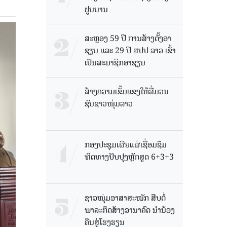
ຢູນນານ
ສະຫຼອງ 59 ປີ ການສ້າງຕັ້ງອາ
ຊຽນ ແລະ 29 ປີ ສປປ ລາວ ເຂົ້າ
ເປັນສະມາຊິກອາຊຽນ
ສ້າງຄວາມເຂັ້ມແຂງໃຫ້ສື່ມວນ
ຊົນຊາວໜຸ່ມລາວ
ກອງປະຊຸມເຜີຍແຜ່ເຊື່ອມຊຶມ
ທິດທາງປັບປຸງຫຼັກສູດ 6+3+3
ຊາວໜຸ່ມອາສາສະໝັກ ສືບຕໍ່
ພາລະກິດສ້າງອານາຄົດ ນໍານ້ອງ
ຄືນສູ່ໂຮງຮຽນ