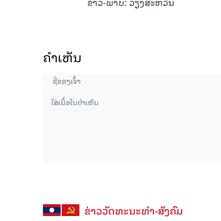
ຂ່າວ-ພາບ: ວຽງສະຫວັນ
ຄໍາເຫັນ
ຂ່າວວັດທະນະທຳ-ສັງຄົມ