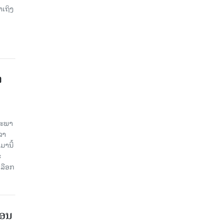
າເຖິງ
າ
ສະພາ
ລາ
ມານີ້
ະ
ລືອກ
ືອນ