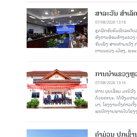
ສາລະວັນ ສໍາເລ
07/08/2026 13:18
ຊຸດຝຶກອົບຮົມຍົກລະດ
ອົງການອ້ອມຂ້າງແຂວງ ແລະ
ຈັນເພັງ ສາຍທຳມະວົງ 
ການແຂວງ-ເມືອງ, ພະແນ
ການນຳແຂວງຫຼວງພ
07/08/2026 13:16
ທ່ານ ບຸນເລື່ອມ ມະນີວ
ດ້ວຍຄະນະ, ໄດ້ຢ້ຽມຢາມ-ເຮ
ມາ, ໂຮງ​ງານ​ດັ່ງ​ກ່າວ
ພະນັກງານພາຍໃນໂຮງງ
ຄໍາມ່ວນ ປູກເຂົ້