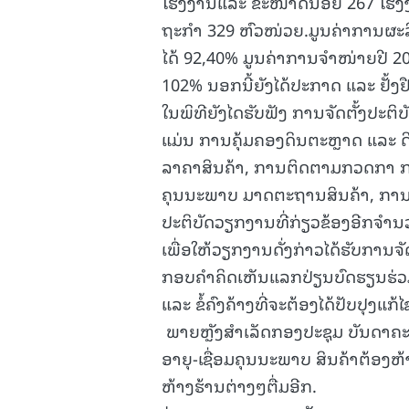
ໂຮງງານແລະ ຂະໜາດນ້ອຍ 267 ໂຮງງ
ຖະກໍາ 329 ຫົວໜ່ວຍ.ມູນຄ່າການຜະລິ
ໄດ້ 92,40% ມູນຄ່າການຈໍາໜ່າຍປີ 202
102% ນອກນີ້ຍັງໄດ້ປະກາດ ແລະ ຢັ້ງຢ
ໃນພິທີຍັງໄດຮັບຟັງ ການຈັດຕັ້ງປະ
ແມ່ນ ການຄຸ້ມຄອງດິນຕະຫຼາດ ແລະ ດ
ລາຄາສິນຄ້າ, ການຕິດຕາມກວດກາ ກ
ຄຸນນະພາບ ມາດຕະຖານສິນຄ້າ, ການຊຸ
ປະຕິບັດວຽກງານທີ່ກ່ຽວຂ້ອງອີກຈໍານ
ເພື່ອໃຫ້ວຽກງານດັ່ງກ່າວໄດ້ຮັບການຈັດ
ກອບຄໍາຄິດເຫັນແລກປ່ຽນບົດຮຽນຮ່ວມ
ແລະ ຂໍ້ຄົງຄ້າງທີ່ຈະຕ້ອງໄດ້ປັບປຸງແກ້ໄ
ພາຍຫຼັງສໍາເລັດກອງປະຊຸມ ບັນດາຄ
ອາຍຸ-ເຊື່ອມຄຸນນະພາບ ສິນຄ້າຕ້ອງຫ້
ຫ້າງຮ້ານຕ່າງໆຕື່ມອີກ.