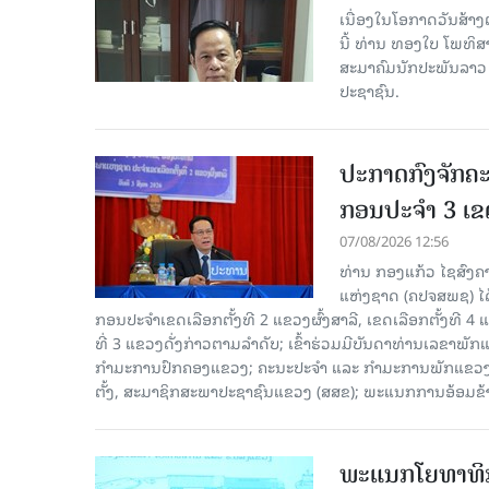
ເນື່ອງໃນໂອກາດວັນສ້າງຕ
ນີ້ ທ່ານ ທອງໃບ ໂພທິ
ສະມາຄົມນັກປະພັນລາວ ໄ
ປະຊາຊົນ.
ປະກາດກົງຈັກຄະ
ກອນປະຈໍາ 3 ເຂດ
07/08/2026 12:56
ທ່ານ ກອງແກ້ວ ໄຊສົ
ແຫ່ງຊາດ (ຄປຈສພຊ) ໄດ
ກອນປະຈໍາເຂດເລືອກຕັ້ງທີ 2 ແຂວງຜົ້ງສາລີ, ເຂດເລືອກຕັ້ງທີ 4
ທີ່ 3 ແຂວງດັ່ງກ່າວຕາມລຳດັບ; ເຂົ້າຮ່ວມມີບັນດາທ່ານເລ
ກໍາມະການປົກຄອງແຂວງ; ຄະນະປະຈໍາ ແລະ ກໍາມະການພັກແຂວງ
ຕັ້ງ, ສະມາຊິກສະພາປະຊາຊົນແຂວງ (ສສຂ); ພະແນກການອ້ອມຂ
ພະແນກໂຍທາທິກ