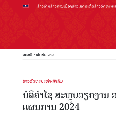
ຂ່າວເດັ່ນ
ຂ່າວການເມືອງ
ຂ່າວເສດຖະກິດ
ຂ່າວວັດທະນະທ
ສະເໜີ
ພັກປປ ລາວ
ຂ່າວວັດທະນະທຳ-ສັງຄົມ
ບໍລິຄຳໄຊ ສະຫຼຸບວຽກງານ 
ແຜນການ 2024