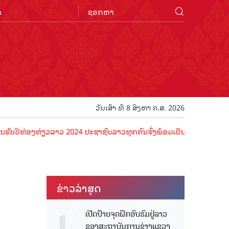
n
ວັນເສົາ ທີ 8 ສິງຫາ ຄ.ສ. 2026
ອງທ່ຽວລາວ 2024 ປະຊາຊົນລາວທຸກຄົນຈົ່ງພ້ອມເປັນເຈົ້າພາບທີ່ດີ ຕ້ອນຮັບນ
ຂ່າວ​ລ່າ​ສຸດ
ເປີດປ້າຍຈຸດຝຶກອົບຮົມຢູ່ລາວ
ຂອງສະຖາບັນການຊ່າງແຂວງ