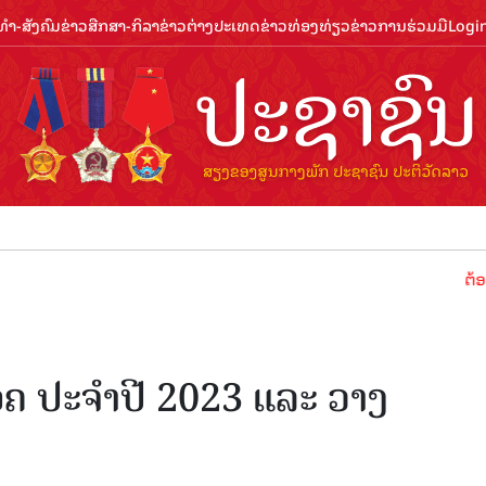
ຳ-ສັງຄົມ
ຂ່າວສືກສາ-ກິລາ
ຂ່າວຕ່າງປະເທດ
ຂ່າວທ່ອງທ່ຽວ
ຂ່າວການຮ່ວມມື
Logi
ຕ້ອນຮັບປີທ່
ອຄ ປະຈຳປີ 2023 ແລະ ວາງ