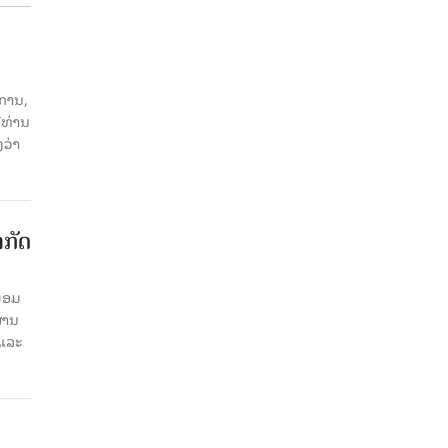
ການ,
ີທ່ານ
ວ່າ
າກັດ
ພ້ອມ
່ານ​
 ແລະ