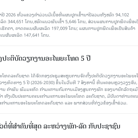
າປີ 2026 ທົ່ວແຂວງຄໍາມ່ວນມີເນື້ອທີ່ແຜນປູກເຂົ້ານາປີລວມທັງໝົດ 94,102
ລິດ 344,651 ໂຕນ,ໝົດແນວພັນເຂົ້າ 5,646 ໂຕນ, ສ່ວນແຜນການປູກພືດເພື່ອເປ
ຮັກຕາ, ຄາດຄະເນຜົນຜະລິດ 197,009 ໂຕນ; ແຜນການປູກພືດເພື່ອເປັນສິນຄ້າ
ະເນຜົນຜະລິດ 147,641 ໂຕນ.
ັ້ງປະຕິບັດວຽກງານອະໄພຍະໂທດ 5 ປີ
ທດລະດັບຊາດ ໄດ້ຈັດກອງປະຊຸມສະຫຼຸບການຈັດຕັ້ງປະຕິບັດວຽກງານອະໄພຍ
ວາງທິດທາງ 5 ປີ (2026-2030) ຂຶ້ນໃນວັນທີ 7 ສິງຫານີ້ ທີ່ນະຄອນຫຼວງວຽງຈັນ
ານ ຄໍາພັນ ພົມມະທັດ ກຳມະການກົມການເມືອງສູນກາງພັກ ຮອງນາຍົກລັດຖະມົ
ິທຳ ທັງເປັນປະທານຄະນະກຳມະການອະໄພຍະໂທດ ລະດັບຊາດ, ມີບັນດາທ່ານຄະ
ກຳມະການອະໄພຍະໂທດລະດັບຊາດ ແລະ ພາກສ່ວນທີ່ກ່ຽວຂ້ອງເຂົ້າຮ່ວມ.
ວຕໍ່ທີ່ສໍາຄັນທີ່ສຸດ ລະຫວ່າງພັກ-ລັດ ກັບປະຊາຊົນ