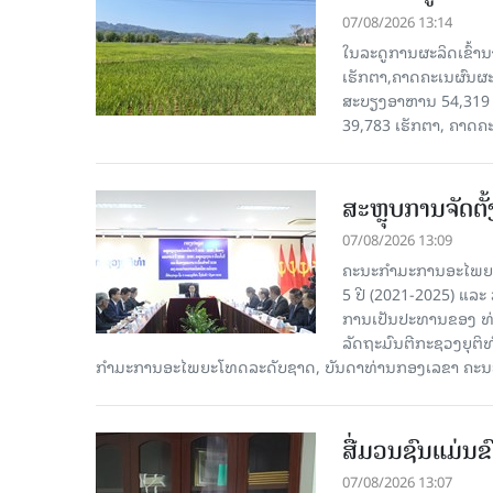
07/08/2026 13:14
ໃນລະດູການຜະລິດເຂົ້ານ
ເຮັກຕາ,ຄາດຄະເນຜົນຜະ
ສະບຽງອາຫານ 54,319 ເ
39,783 ເຮັກຕາ, ຄາດຄ
ສະຫຼຸບການຈັດຕ
07/08/2026 13:09
ຄະນະກຳມະການອະໄພຍະໂ
5 ປີ (2021-2025) ແລະ 
ການເປັນປະທານຂອງ ທ່
ລັດຖະມົນຕີກະຊວງຍຸຕ
ກໍາມະການອະໄພຍະໂທດລະດັບຊາດ, ບັນດາທ່ານກອງເລຂາ ຄະນະ
ສື່ມວນຊົນແມ່ນຂົ
07/08/2026 13:07