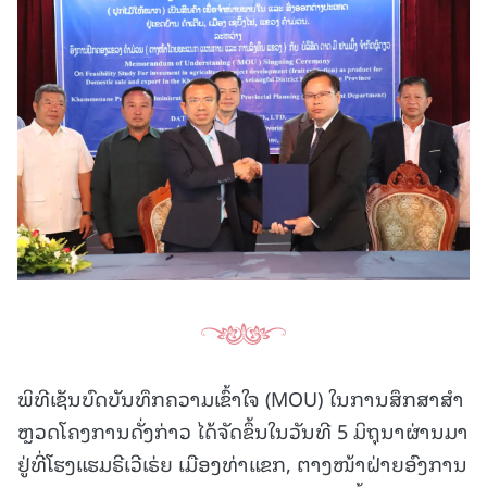
ພິທີເຊັນບົດບັນທຶກຄວາມເຂົ້າໃຈ (MOU) ໃນການສຶກສາສໍາ
ຫຼວດໂຄງການດັ່ງກ່າວ ໄດ້ຈັດຂຶ້ນໃນວັນທີ 5 ມິຖຸນາຜ່ານມາ
ຢູ່ທີ່ໂຮງແຮມຣີເວີເຣ່ຍ ເມືອງທ່າແຂກ, ຕາງໜ້າຝ່າຍອົງການ