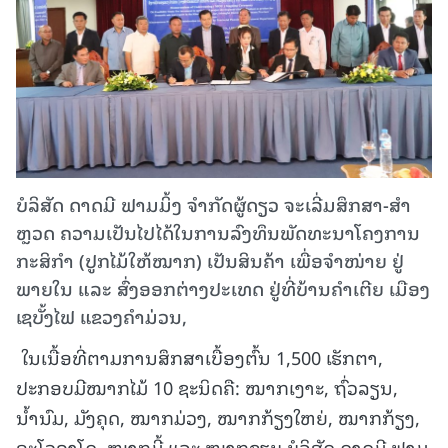
ບໍລິສັດ ດາດມີ ຟາມມິ້ງ ຈໍາກັດຜູ້ດຽວ ຈະເລີ່ມສຶກສາ-ສໍາ
ຫຼວດ ຄວາມເປັນໄປໄດ້ໃນການລົງທຶນພັດທະນາໂຄງການ
ກະສິກຳ (ປູກໄມ້ໃຫ້ໝາກ) ເປັນສິນຄ້າ ເພື່ອຈໍາໜ່າຍ ຢູ່
ພາຍໃນ ແລະ ສົ່ງອອກຕ່າງປະເທດ ຢູ່ທີ່ບ້ານຄໍາເຕີຍ ເມືອງ
ເຊບັ້ງໄຟ ແຂວງຄໍາມ່ວນ,
ໃນເນື້ອທີ່ຕາມການສຶກສາເບື້ອງຕົ້ນ 1,500 ເຮັກຕາ,
ປະກອບມີໝາກໄມ້ 10 ຊະນິດຄື: ໝາກເງາະ, ຖົ່ວລຽນ,
ນໍ້ານົມ, ມັງຄຸດ, ໝາກມ່ວງ, ໝາກກ້ຽງໃຫຍ່, ໝາກກ້ຽງ,
ອະໂວຄາໂດ, ໝາກມີ້ ແລະ ໝາກຂຽບ.ບໍລິສັດ ດາດມີ ຟາມ