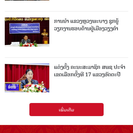
ການນຳ ແຂວງຫຼວງພະບາງ ຊຸກຍູ້
ວຽກງານຮອບດ້ານຢູ່ເມືອງວຽງຄໍາ
ແຕ່ງຕັ້ງ ຄະນະສະມາຊິກ ສພຊ ປະຈຳ
ເຂດເລືອກຕັ້ງທີ 17 ແຂວງອັດຕະປື
ເພີ່ມເຕີມ