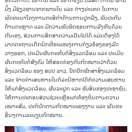
ມິ້ງ ມີຊ່ຽວຊານຈາກພາຍໃນ ແລະ ຕ່າງປະເທດ ໃນການ
ພັດທະນາໂຄງການກະສິກໍາດ້ານການປູກຝັງ, ຮັບປະກັນ
ດ້ານຕະຫຼາດ ແລະ ມີຄວາມຮັບຜິດຊອບການລົງທຶນດ້ວຍ
ຕົນເອງ, ສ່ວນການສຶກສາຄວາມເປັນໄປໄດ້ ແມ່ນຕ້ອງໄດ້
ມາດຕະຖານເຕັກນິກທີ່ຂະແໜງການກ່ຽວຂ້ອງຂອງລັດ
ວາງອອກ, ປະເມີນຜົນກະທົບຕໍ່ສິ່ງແວດລ້ອມ ແລະ ປະເມີນ
ຜົນກະທົບຕໍ່ສັງຄົມ ໃຫ້ສອດຄ່ອງກັບກົດໝາຍວ່າດ້ວຍ
ສິ່ງແວດລ້ອມ ຂອງ ສປປ ລາວ, ປົກປັກຮັກສາສິ່ງແວດລ້ອມ
ແລະ ຈ່າຍຄ່າເສຍຫາຍໃນກໍລະນີຫາກໄດ້ກໍຄວາມເສຍຫາຍ
ໃຫ້ແກ່ສິ່ງແວດລ້ອມ, ຜົນລະປູກ ແລະ ຊັບສິນຂອງປະຊາຊົນ,
ໃຫ້ການປະກອບສ່ວນຊ່ວຍເຫຼືອແກ່ທ້ອງຖິ່ນຕາມຄວາມ
ເໝາະສົມ, ປະຕິບັດຕາມກົດໝາຍແຮງງານ ແລະ ພັນທະ
ອື່ນໆຕາມລະບຽບກົດໝາຍ.