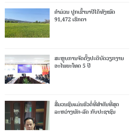
ຄໍາມ່ວນ ປູກເຂົ້ານາປີໄດ້ທັງໝົດ
91,472 ເຮັກຕາ
ສະຫຼຸບການຈັດຕັ້ງປະຕິບັດວຽກງານ
ອະໄພຍະໂທດ 5 ປີ
ສື່ມວນຊົນແມ່ນຂົວຕໍ່ທີ່ສໍາຄັນທີ່ສຸດ
ລະຫວ່າງພັກ-ລັດ ກັບປະຊາຊົນ