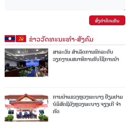
ສົ່ງຄໍາຄິດເຫັນ
ຂ່າວວັດທະນະທຳ-ສັງຄົມ
ສາລະວັນ ສໍາເລັດການຍົກລະດັບ
ວຽກງານເສນາທິການຮັບໃຊ້ການນໍາ
ການນຳແຂວງຫຼວງພະບາງ ຢ້ຽມ​ຢາມ
ບໍ​ລິ​ສັດຊີມັງຫຼວງພະບາງ ຈຽງເກີ ຈໍາ
ກັດ