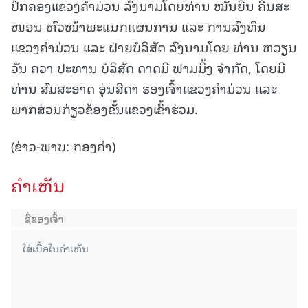
ປົກຄອງແຂວງຄໍາມ່ວນ ລົງນາມໂດຍທ່ານ ໝັ້ນຍືນ ຄີນສະ
ໝອນ ຫົວໜ້າພະແນກແຜນການ ແລະ ການລົງທຶນ
ແຂວງຄໍາມ່ວນ ແລະ ຝ່າຍບໍລິສັດ ລົງນາມໂດຍ ທ່ານ ຫວຽນ
ວັນ ຄວາ ປະທານ ບໍລິສັດ ດາດມີ ຟາມມິ້ງ ຈໍາກັດ, ໂດຍມີ
ທ່ານ ສົມສະອາດ ອຸ່ນສີດາ ຮອງເຈົ້າແຂວງຄໍາມ່ວນ ແລະ
ພາກສ່ວນກ່ຽວຂ້ອງຂັ້ນແຂວງເຂົ້າຮ່ວມ.
(ຂ່າວ-ພາບ: ກອງຄໍາ)
ຄໍາເຫັນ