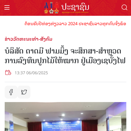
ຕ້ອນຮັບປີທ່ອງທ່ຽວລາວ 2024 ປະຊາຊົນລາວທຸກຄົນຈົ່ງພ້ອມເປັນເຈົ
ຂ່າວວັດທະນະທຳ-ສັງຄົມ
ບໍລິສັດ ດາດມີ ຟາມມິ້ງ ຈະສຶກສາ-ສໍາຫຼວດ
ການລົງທຶນປູກໄມ້ໃຫ້ໝາກ ຢູ່ເມືອງເຊບັ້ງໄຟ
13:37 06/06/2025