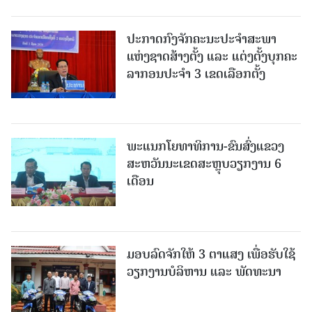
ປະກາດກົງຈັກຄະນະປະຈໍາສະພາ
ແຫ່ງຊາດສ້າງຕັ້ງ ແລະ ແຕ່ງຕັ້ງບຸກຄະ
ລາກອນປະຈໍາ 3 ເຂດເລືອກຕັ້ງ
ພະແນກໂຍທາທິການ-ຂົນສົ່ງແຂວງ
ສະຫວັນນະເຂດສະຫຼຸບວຽກງານ 6
ເດືອນ
ມອບລົດຈັກໃຫ້ 3 ຕາແສງ ເພື່ອຮັບໃຊ້
ວຽກງານບໍລິຫານ ແລະ ພັດທະນາ