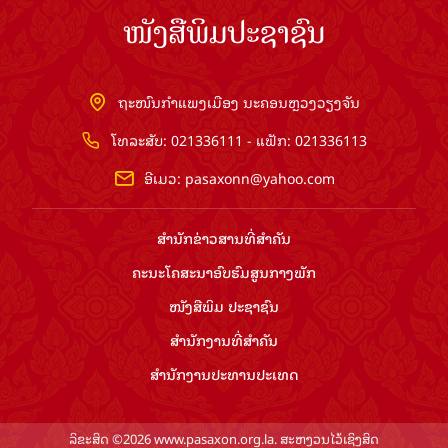
ໜັງສືພິມປະຊາຊົນ
ຖະໜົນກຳແພງເມືອງ ນະຄອນຫຼວງວຽງຈັນ
ໂທລະສັບ: 021336111 - ແຟັກ: 021336113
ອີເມວ:
pasaxonn@yahoo.com
ສຳ​ນັກ​ຂ່າວ​ສານ​ທີ່​ສຳ​ຄັນ​
ຄະນະໂຄສະນາອົບຮົມ​ສູນ​ກາງ​ພັກ
ໜັງສືພິມ ປະ​ຊາ​ຊົນ
ສຳ​ນັກ​ງານ​ທີ່​ສຳ​ຄັນ
ສຳ​ນັກ​ງານ​ປະ​ທານ​ປະ​ເທດ
ລິຂະສິດ ©2026 www.pasaxon.org.la. ສະຫງວນໄວ້ເຊິງສິດ