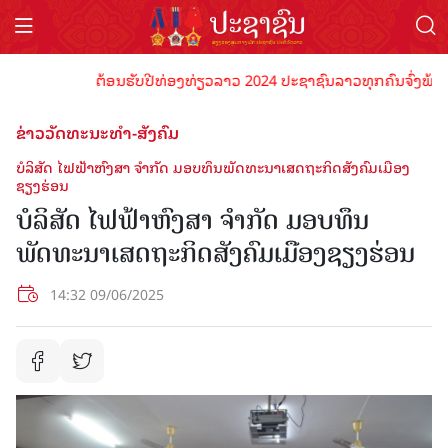
ຕ້ອນຮັບປີທ່ອງທ່ຽວລາວ 2024 ປະຊາຊົນລາວທຸກຄົນຈົ່ງພ້ອມເປັນ
ຂ່າວວັດທະນະທຳ-ສັງຄົມ
ບໍລິສັດ ໄຟຟ້າຫົງສາ ຈຳກັດ ມອບທຶນພັດທະນາເສດຖະກິດສັງຄົມເມືອງ
ຊຽງຮ່ອນ
ບໍລິສັດ ໄຟຟ້າຫົງສາ ຈຳກັດ ມອບທຶນ
ພັດທະນາເສດຖະກິດສັງຄົມເມືອງຊຽງຮ່ອນ
14:32 09/06/2025