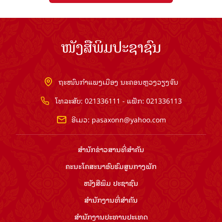
ໜັງສືພິມປະຊາຊົນ
ຖະໜົນກຳແພງເມືອງ ນະຄອນຫຼວງວຽງຈັນ
ໂທລະສັບ: 021336111 - ແຟັກ: 021336113
ອີເມວ:
pasaxonn@yahoo.com
ສຳ​ນັກ​ຂ່າວ​ສານ​ທີ່​ສຳ​ຄັນ​
ຄະນະໂຄສະນາອົບຮົມ​ສູນ​ກາງ​ພັກ
ໜັງສືພິມ ປະ​ຊາ​ຊົນ
ສຳ​ນັກ​ງານ​ທີ່​ສຳ​ຄັນ
ສຳ​ນັກ​ງານ​ປະ​ທານ​ປະ​ເທດ