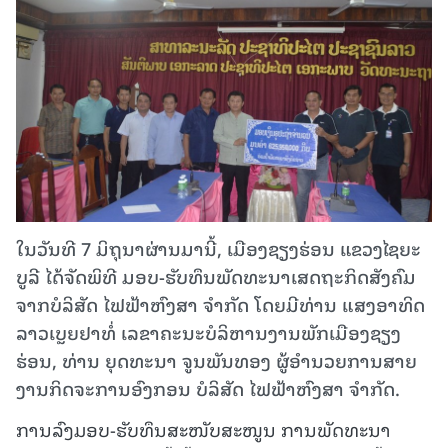
ໃນວັນທີ 7 ມິຖຸນາຜ່ານມານີ້, ເມືອງຊຽງຮ່ອນ ແຂວງໄຊຍະ
ບູລີ ໄດ້ຈັດພິທີ ມອບ-ຮັບທຶນພັດທະນາເສດຖະກິດສັງຄົມ
ຈາກບໍລິສັດ ໄຟຟ້າຫົງສາ ຈຳກັດ ໂດຍມີທ່ານ ແສງອາທິດ
ລາວເບຼຍຢາທໍ່ ເລຂາຄະນະບໍລິຫານງານພັກເມືອງຊຽງ
ຮ່ອນ, ທ່ານ ຍຸດທະນາ ຈູນພັນທອງ ຜູ້ອຳນວຍການສາຍ
ງານກິດຈະການອົງກອນ ບໍລິສັດ ໄຟຟ້າຫົງສາ ຈຳກັດ.
ການລົງມອບ-ຮັບທຶນສະໜັບສະໜູນ ການພັດທະນາ