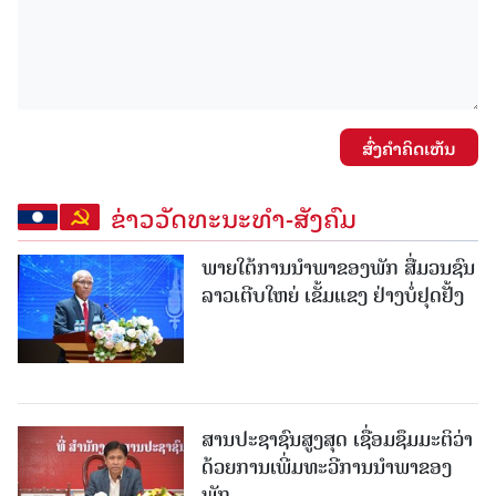
ສົ່ງຄໍາຄິດເຫັນ
ຂ່າວວັດທະນະທຳ-ສັງຄົມ
ພາຍໃຕ້ການນໍາພາຂອງພັກ ສື່ມວນຊົນ
ລາວເຕີບໃຫຍ່ ເຂັ້ມແຂງ ຢ່າງບໍ່ຢຸດຢັ້ງ
ສານປະຊາຊົນສູງສຸດ ເຊື່ອມຊຶມມະຕິວ່າ
ດ້ວຍການເພີ່ມທະວີການນຳພາຂອງ
ພັກ