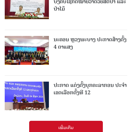
ບັງຄັບໃຊ້ກົດໝາຍວ່າດ້ວຍສັດປ່າ ແລະ
ປ່າໄມ້
ນະຄອນ ຫຼວງພະບາງ ປະ​ກາດ​ສ້າງ​ຕັ້ງ
4 ຕາແສງ
ປະກາດ ແຕ່ງຕັ້ງບຸກຄະລາກອນ ປະຈໍາ
ເຂດເລືອກຕັ້ງທີ 12
ເພີ່ມເຕີມ