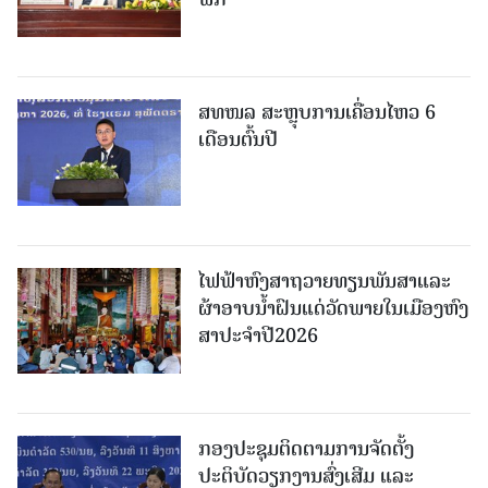
ສທໜລ ສະຫຼຸບການເຄື່ອນໄຫວ 6
ເດືອນຕົ້ນປີ
ໄຟຟ້າຫົງສາຖວາຍທຽນພັນສາແລະ
ຜ້າອາບນໍ້າຝົນແດ່ວັດພາຍໃນເມືອງຫົງ
ສາປະຈໍາປີ2026
ກອງປະຊຸມຕິດຕາມການຈັດຕັ້ງ
ປະຕິບັດວຽກງານສົ່ງເສີມ ແລະ