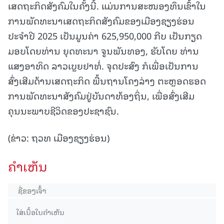
ເສດຖະກິດສັງຄົມໃນຄັ້ງນີ້. ແມ່ນການສະໜອງທຶນເຂົ້າໃນ
ການພັດທະນາເສດຖະກິດສັງຄົມຂອງເມືອງຊຽງຮ່ອນ
ປະຈຳປີ 2025 ເປັນມູນຄ່າ 625,950,000 ກີບ ເປັນກຽດ
ມອບໂດຍທ່ານ ຍຸດທະນາ ຈູນພັນທອງ, ຮັບໂດຍ ທ່ານ
ແສງອາທິດ ລາວເບຼຍຢາທໍ່. ຈຸດປະສົງ ກໍເພື່ອເປັນການ
ສົ່ງເສີມດ້ານເສດຖະກິດ ພື້ນຖານໂຄງລ່າງ ຕະຫຼອດຮອດ
ການພັດທະນາສັງຄົມຢູ່ບັນດາທ້ອງຖິ່ນ, ເພື່ອສົ່ງເສີມ
ຄຸນນະພາບຊີວິດຂອງປະຊາຊົນ.
(ຂ່າວ: ຖວທ ເມືອງຊຽງຮ່ອນ)
ຄໍາເຫັນ