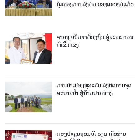
ຄຸ້ມຄອງການລົງທຶນ ຂອງແຂວງບໍ່ແກ້ວ
ຈາກພູມປັນຍາທ້ອງຖິ່ນ ສູ່ສະຫະກອນ
ທີ່ເຂັ້ມແຂງ
ການນໍາເມືອງທຸລະຄົມ ລົງຕິດຕາມຈຸດ
ລະບາຍນໍ້າ ຢູ່ບ້ານປາກຫາງ
ກອງປະຊຸມຖອນບົດຮຽນ ເຄືອຂ່າຍ