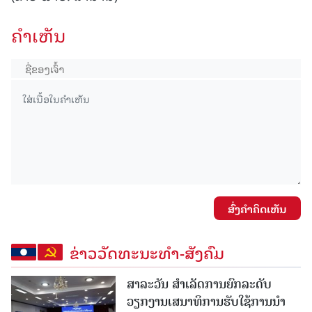
ຄໍາເຫັນ
ສົ່ງຄໍາຄິດເຫັນ
ຂ່າວວັດທະນະທຳ-ສັງຄົມ
ສາລະວັນ ສໍາເລັດການຍົກລະດັບ
ວຽກງານເສນາທິການຮັບໃຊ້ການນໍາ