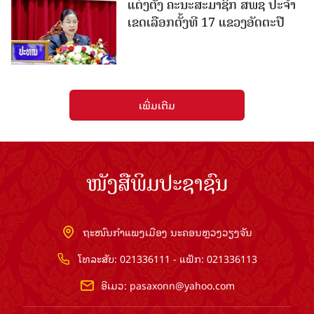
ແຕ່ງຕັ້ງ ຄະນະສະມາຊິກ ສພຊ ປະຈຳ
ເຂດເລືອກຕັ້ງທີ 17 ແຂວງອັດຕະປື
ເພີ່ມເຕີມ
ໜັງສືພິມປະຊາຊົນ
ຖະໜົນກຳແພງເມືອງ ນະຄອນຫຼວງວຽງຈັນ
ໂທລະສັບ: 021336111 - ແຟັກ: 021336113
ອີເມວ:
pasaxonn@yahoo.com