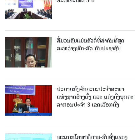
ອະໄພຍະໂທດ 5 ປີ
ສື່ມວນຊົນແມ່ນຂົວຕໍ່ທີ່ສໍາຄັນທີ່ສຸດ
ລະຫວ່າງພັກ-ລັດ ກັບປະຊາຊົນ
ປະກາດກົງຈັກຄະນະປະຈໍາສະພາ
ແຫ່ງຊາດສ້າງຕັ້ງ ແລະ ແຕ່ງຕັ້ງບຸກຄະ
ລາກອນປະຈໍາ 3 ເຂດເລືອກຕັ້ງ
ພະແນກໂຍທາທິການ-ຂົນສົ່ງແຂວງ