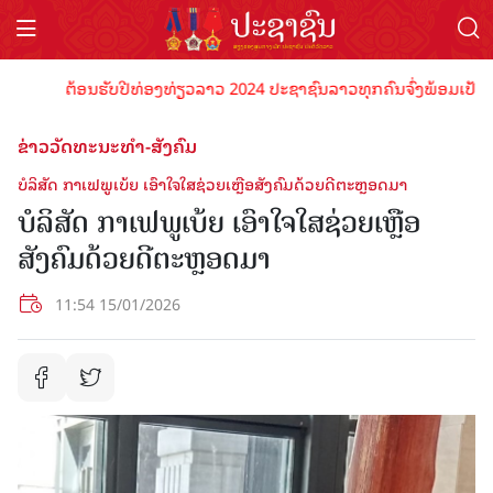
ຕ້ອນຮັບປີທ່ອງທ່ຽວລາວ 2024 ປະຊາຊົນລາວທຸກຄົນຈົ່ງພ້ອມເປັນເຈົ້າພາບ
ຂ່າວວັດທະນະທຳ-ສັງຄົມ
ບໍລິສັດ ກາເຟພູເບ້ຍ ເອົາໃຈໃສຊ່ວຍເຫຼືອສັງຄົມດ້ວຍດີຕະຫຼອດມາ
ບໍລິສັດ ກາເຟພູເບ້ຍ ເອົາໃຈໃສຊ່ວຍເຫຼືອ
ສັງຄົມດ້ວຍດີຕະຫຼອດມາ
11:54 15/01/2026