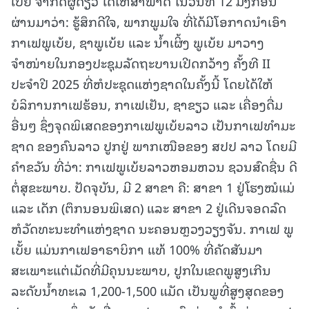
ເບ້ຍ ຈໍາກັດຜູ້ດຽວ ໄດ້ໃຫ້ສຳພາດ ໃນວັນທີ 12 ມັງກອນ
ຜ່ານມາວ່າ: ຮູ້ສຶກດີໃຈ, ພາກພູມໃຈ ທີ່ໄດ້ມີໂອກາດນໍາເອົາ
ກາເຟພູເບ້ຍ, ຊາພູເບ້ຍ ແລະ ນໍ້າເຜິ້ງ ພູເບ້ຍ ມາວາງ
ຈຳໜ່າຍໃນກອງປະຊຸມລັດຖະບານເປີດກວ້າງ ຄັ້ງທີ II
ປະຈຳປີ 2025 ທີ່ຫໍປະຊຸດແຫ່ງຊາດໃນຄັ້ງນີ້ ໂດຍໄດ້ໃຫ້
ບໍລິການກາເຟຮ້ອນ, ກາເຟເຢັນ, ຊາຂຽວ ແລະ ເຄື່ອງດື່ມ
ອື່ນໆ ຊຶ່ງຈຸດພິເສດຂອງກາເຟພູເບ້ຍລາວ ເປັນກາເຟທໍາມະ
ຊາດ ຂອງຄົນລາວ ປູກຢູ່ ພາກເໜືອຂອງ ສປປ ລາວ ໂດຍມີ
ຄຳຂວັນ ທີ່ວ່າ: ກາເຟພູເບ້ຍລາວຫອມຫວນ ຊວນສົດຊື່ນ ດີ
ຕໍ່ສຸຂະພາບ. ປັດຈຸບັນ, ມີ 2 ສາຂາ ຄື: ສາຂາ 1 ຢູ່ໂຮງໝໍແມ່
ແລະ ເດັກ (ຕຶກນອນພິເສດ) ແລະ ສາຂາ 2 ຢູ່ເດີນຈອດລົດ
ຫໍວັດທະນະທໍາແຫ່ງຊາດ ນະຄອນຫຼວງວຽງຈັນ. ກາເຟ ພູ
ເບັ້ຍ ແມ່ນກາເຟອາຣາບິກາ ແທ້ 100% ທີ່ຄັດສັນມາ
ສະເພາະແຕ່ເມັດທີ່ມີຄຸນນະພາບ, ປູກໃນເຂດພູສູງເກີນ
ລະດັບນໍ້າທະເລ 1,200-1,500 ແມັດ ເປັນພູທີ່ສູງສຸດຂອງ