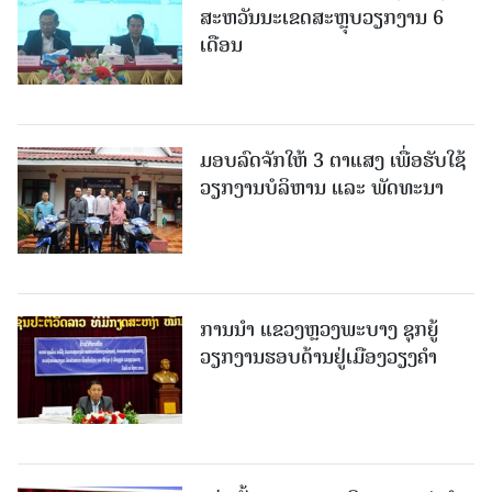
ສະຫວັນນະເຂດສະຫຼຸບວຽກງານ 6
ເດືອນ
ມອບລົດຈັກໃຫ້ 3 ຕາແສງ ເພື່ອຮັບໃຊ້
ວຽກງານບໍລິຫານ ແລະ ພັດທະນາ
ການນຳ ແຂວງຫຼວງພະບາງ ຊຸກຍູ້
ວຽກງານຮອບດ້ານຢູ່ເມືອງວຽງຄໍາ