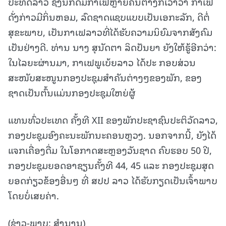
ປະທດລາວ ຊຶ່ງນັກດື່ມກາເຟຫຼາຍຄົນຕ່າງກໍເວົ້າວ່າ ກາເຟ
ດັ່ງກ່າວມີກິ່ນຫອມ, ລົດຊາດແຊບແບບເປັນເອກະລັກ, ດີຕໍ່
ສຸຂະພາບ, ເປັນກາເຟລາວທີ່ໄດ້ຮັບຄວາມນິຍົມຈາກສັງຄົມ
ເປັນຢ່າງດີ. ທ່ານ ນາງ ສຸນັດຕາ ລິດປັນຍາ ຍັງໃຫ້ຮູ້ອີກວ່າ:
ໃນໄລຍະຜ່ານມາ, ກາເຟພູເບ້ຍລາວ ໄດ້ປະ ກອບສ່ວນ
ສະໜັບສະໜູນກອງປະຊຸມສຳຄັນຕ່າງໆຂອງພັກ, ຂອງ
ຊາດເປັນຕົ້ນແມ່ນກອງປະຊຸມໃຫຍ່ຜູ້
ແທນທົ່ວປະເທດ ຄັ້ງທີ XII ຂອງພັກປະຊາຊົນປະຕິວັດລາວ,
ກອງປະຊຸມອົງຄະນະພັກນະຄອນຫຼວງ. ນອກຈາກນີ້, ຍັງໄດ້
ແຈກເຄື່ອງດື່ມ ໃນໂອກາດສະຫຼອງວັນຊາດ ຄົບຮອບ 50 ປີ,
ກອງປະຊຸມຍອດອາຊຽນຄັ້ງທີ 44, 45 ແລະ ກອງປະຊຸມສຸດ
ຍອດກ່ຽວຂ້ອງອື່ນໆ ທີ່ ສປປ ລາວ ໄດ້ຮັບກຽດເປັນເຈົ້າພາບ
ໂດຍບໍ່ເສຍຄ່າ.
(ຂ່າວ-ພາບ: ສຳນານ)