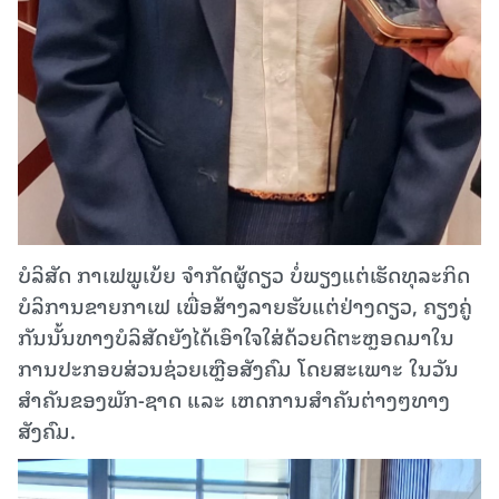
ບໍລິສັດ ກາເຟພູເບ້ຍ ຈໍາກັດຜູ້ດຽວ ບໍ່ພຽງແຕ່ເຮັດທຸລະກິດ
ບໍລິການຂາຍກາເຟ ເພື່ອສ້າງລາຍຮັບແຕ່ຢ່າງດຽວ, ຄຽງຄູ່
ກັນນັ້ນທາງບໍລິສັດຍັງໄດ້ເອົາໃຈໃສ່ດ້ວຍດີຕະຫຼອດມາໃນ
ການປະກອບສ່ວນຊ່ວຍເຫຼືອສັງຄົມ ໂດຍສະເພາະ ໃນວັນ
ສຳຄັນຂອງພັກ-ຊາດ ແລະ ເຫດການສຳຄັນຕ່າງໆທາງ
ສັງຄົມ.