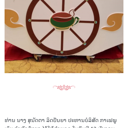
ທ່ານ ນາງ ສຸນັດຕາ ລິດປັນຍາ ປະທານບໍລິສັດ ກາເຟພູ