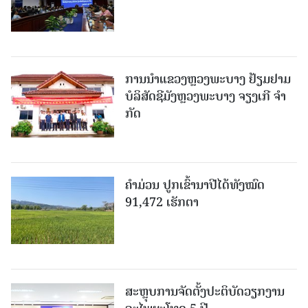
ການນຳແຂວງຫຼວງພະບາງ ຢ້ຽມ​ຢາມ
ບໍ​ລິ​ສັດຊີມັງຫຼວງພະບາງ ຈຽງເກີ ຈໍາ
ກັດ
ຄໍາມ່ວນ ປູກເຂົ້ານາປີໄດ້ທັງໝົດ
91,472 ເຮັກຕາ
ສະຫຼຸບການຈັດຕັ້ງປະຕິບັດວຽກງານ