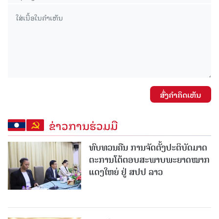
ສົ່ງຄໍາຄິດເຫັນ
ຂ່າວການຮ່ວມມື
ທົບທວນຄືນ ການຈັດຕັ້ງປະຕິບັດມາດ
ຕະການໂຕ້ຕອບສະພາບພະຍາດໝາກ
ແດງໃຫຍ່ ຢູ່ ສປປ ລາວ