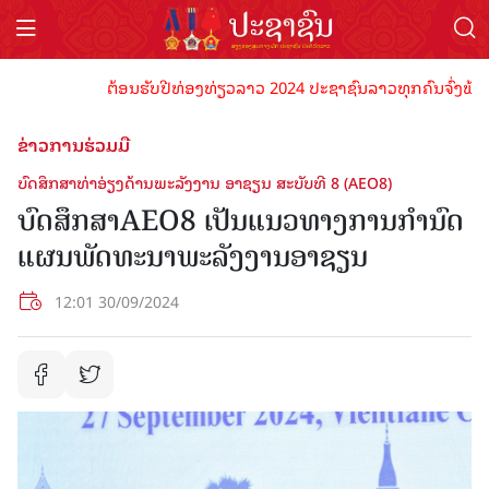
ຕ້ອນຮັບປີທ່ອງທ່ຽວລາວ 2024 ປະຊາຊົນລາວທຸກຄົນຈົ່ງພ້ອມເປັນ
ຂ່າວການຮ່ວມມື
ບົດສຶກສາທ່າອ່ຽງດ້ານພະລັງງານ ອາຊຽນ ສະບັບທີ 8 (AEO8)
ບົດສຶກສາAEO8 ເປັນແນວທາງການກຳນົດ
ແຜນພັດທະນາພະລັງງານອາຊຽນ
12:01 30/09/2024