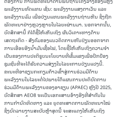
ຕ້ອງການ ການພັດທະນາດ້ານພື້ນຖານໂຄງລ່າງຂອງແຫຼ່ງ
ພະລັງງານທົດແທນ ເຊັ່ນ: ພະລັງງານແສງຕາເວັນ ແລະ
ພະລັງງານລົມ ເພື່ອປ່ຽນແທນພະລັງງານຖ່ານຫີນ ຊຶ່ງຖືກ
ພັດທະນາຢ່າງຫຼວງຫຼາຍໃນໄລຍະຜ່ານມາ. ນອກຈາກນັ້ນ,
ບົດສຶກສານີ້ ກໍໄດ້ຊີ້ໃຫ້ເຫັນເຖິງ ຜົນວິເຄາະທາງດ້ານ
ເສດຖະກິດ - ສັງຄົມຂອງແນວຄິດການຫັນປ່ຽນອອກຈາກ
ການເອື່ອຍອີງນໍ້າມັນເຊື້ອໄຟ, ໂດຍຊີ້ໃຫ້ເຫັນເຖິງຄວາມຈໍາ
ເປັນຂອງການປະຕິຮູບນະໂຍບາຍທີ່ເຂັ້ມແຂງເພື່ອປົກປ້ອງ
ຊຸມຊົນທີ່ຈະໄດ້ຮັບຄວາມສ່ຽງໃນໄລຍະການປ່ຽນແປງນີ້.
ຂະນະທີ່ອາຊຽນກະກຽມກ້າວເຂົ້າສູ່ການຮ່ວມມືດ້ານ
ພະລັງງານໃນໄລຍະຕໍ່ໄປພາຍໃຕ້ແຜນການປະຕິບັດການ
ຮ່ວມມືດ້ານພະລັງງານຂອງອາຊຽນ (APAEC) ຫຼັງປີ 2025,
ບົດສຶກສາ AEO8 ຈະເປັນເອກະສານອ້າງອີງທີ່ສໍາຄັນໃນ
ການກໍານົດທິດທາງ ແລະ ຍຸດທະສາດການພັດທະນາໃໝ່
ຊຶ່ງບົດລາຍງານສະບັບຫຼ້າສຸດນີ້ ຈະສະແດງໃຫ້ເຫັນເຖິງ