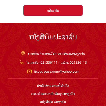
ເພີ່ມເຕີມ
ໜັງສືພິມປະຊາຊົນ
ຖະໜົນກຳແພງເມືອງ ນະຄອນຫຼວງວຽງຈັນ
ໂທລະສັບ: 021336111 - ແຟັກ: 021336113
ອີເມວ:
pasaxonn@yahoo.com
ສຳ​ນັກ​ຂ່າວ​ສານ​ທີ່​ສຳ​ຄັນ​
ຄະນະໂຄສະນາອົບຮົມ​ສູນ​ກາງ​ພັກ
ໜັງສືພິມ ປະ​ຊາ​ຊົນ