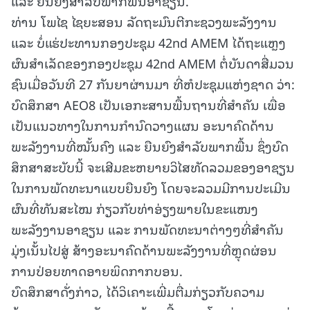
ແລະ ຍືນຍົງສໍາລັບພາກພື້ນອາຊຽນ.
ທ່ານ ໂພໄຊ ໄຊຍະສອນ ລັດຖະມົນຕີກະຊວງພະລັງງານ
ແລະ ບໍ່ແຮ່ປະທານກອງປະຊຸມ 42nd AMEM ໄດ້ຖະແຫຼງ
ຜົນສຳເລັດຂອງກອງປະຊຸມ 42nd AMEM ຕໍ່ບັນດາສື່ມວນ
ຊົນເມື່ອວັນທີ 27 ກັນຍາຜ່ານມາ ທີ່ຫໍປະຊຸມແຫ່ງຊາດ ວ່າ:
ບົດສຶກສາ AEO8 ເປັນເອກະສານພື້ນຖານທີ່ສໍາຄັນ ເພື່ອ
ເປັນແນວທາງໃນການກໍານົດວາງແຜນ ອະນາຄົດດ້ານ
ພະລັງງານທີ່ໝັ້ນຄົງ ແລະ ຍືນຍົງສໍາລັບພາກພື້ນ ຊຶ່ງບົດ
ສຶກສາສະບັບນີ້ ຈະເສີມຂະຫຍາຍວິໄສທັດລວມຂອງອາຊຽນ
ໃນການພັດທະນາແບບຍືນຍົງ ໂດຍຈະລວມມີການປະເມີນ
ຜົນທີ່ທັນສະໄໝ ກ່ຽວກັບທ່າອ່ຽງພາຍໃນຂະແໜງ
ພະລັງງານອາຊຽນ ແລະ ການພັດທະນາຕ່າງໆທີ່ສໍາຄັນ
ມຸ່ງເນັ້ນໄປສູ່ ສ້າງອະນາຄົດດ້ານພະລັງງານທີ່ຫຼຸດຜ່ອນ
ການປ່ອຍທາດອາຍພິດກາກບອນ.
ບົດສຶກສາດັ່ງກ່າວ, ໄດ້ວິເຄາະເພີ່ມຕື່ມກ່ຽວກັບຄວາມ