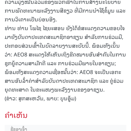
ຄວາມມຸ່ງໝັ້ນລວມຂອງພວກເຮົາໃນການສ້າງນະໂຍບາຍ
ການພັດທະນາພະລັງງານສີຂຽວ ທີ່ມີການນໍາໃຊ້ຂໍ້ມູນ ແລະ
ການວິເຄາະເປັນບ່ອນອີງ.
ທ່ານ ທ່ານ ໂພໄຊ ໄຊຍະສອນ ຍັງໄດ້ຂໍສະແດງຄວາມຂອບໃຈ
ມາຍັງບັນດາປະເທດສະມາຊິກອາຊຽນ ສໍາລັບການຮ່ວມມື,
ປະກອບສ່ວນເຂົ້າໃນບົດລາຍງານສະບັບນີ້. ພ້ອມທັງເນັ້ນ
ວ່າ: AEO8 ສະແດງໃຫ້ເຫັນເຖິງຂີດໝາຍອັນສໍາຄັນໃນການ
ຊຸກຍູ້ຄວາມສາມັກຄີ ແລະ ການຮ່ວມມືພາຍໃນອາຊຽນ;
ພ້ອມທັງສະແດງຄວາມເຊື່ອໝັ້ນວ່າ: AEO8 ຈະເປັນເອກະ
ສານອັນລ້ໍາຄ່າສໍາລັບບັນດາປະເທດສະມາຊິກ ແລະ ຄູ່ຮ່ວມ
ຍຸດທະສາດ ໃນຂະແໜງພະລັງງານຂອງອາຊຽນ.
(ຂ່າວ: ສຸກສະຫວັນ, ພາບ: ບຸນອູ້ມ)
ຄໍາເຫັນ