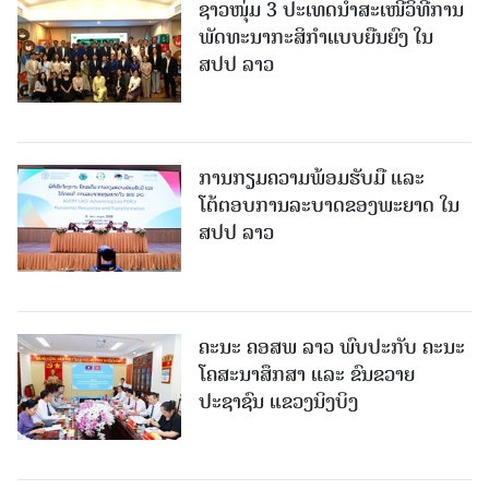
ຊາວໜຸ່ມ 3 ປະເທດນຳສະເໜີວິທີການ
ພັດທະນາກະສິກຳແບບຍືນຍົງ ໃນ
ສປປ ລາວ
ການກຽມຄວາມພ້ອມຮັບມື ແລະ
ໂຕ້ຕອບການລະບາດຂອງພະຍາດ ໃນ
ສປປ ລາວ
ຄະນະ ຄອສພ ລາວ ພົບປະກັບ ຄະນະ
ໂຄສະນາສຶກສາ ແລະ ຂົນຂວາຍ
ປະຊາຊົນ ແຂວງນິງບິງ