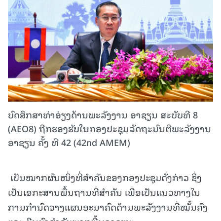
ບົດສຶກສາທ່າອ່ຽງດ້ານພະລັງງານ ອາຊຽນ ສະບັບທີ 8
(AEO8) ຖືກຮອງຮັບໃນກອງປະຊຸມລັດຖະມົນຕີພະລັງງານ
ອາຊຽນ ຄັ້ງ ທີ 42 (42nd AMEM)
ເປັນໝາກຜົນໜຶ່ງທີ່ສໍາຄັນຂອງກອງປະຊຸມດັ່ງກ່າວ ຊຶ່ງ
ເປັນເອກະສານພື້ນຖານທີ່ສໍາຄັນ ເພື່ອເປັນແນວທາງໃນ
ການກໍານົດວາງແຜນອະນາຄົດດ້ານພະລັງງານທີ່ໝັ້ນຄົງ