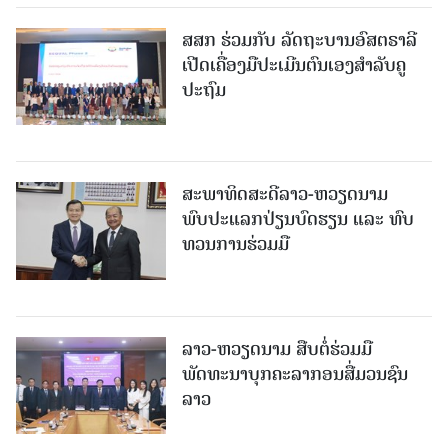
ສສກ ຮ່ວມກັບ ລັດຖະບານອົສຕຣາລີ
ເປີດເຄື່ອງມືປະເມີນຕົນເອງສຳລັບຄູ
ປະຖົມ
ສະພາທິດສະດີລາວ-ຫວຽດນາມ
ພົບປະແລກປ່ຽນບົດຮຽນ ແລະ ທົບ
ທວນການຮ່ວມມື
ລາວ-ຫວຽດ​ນາມ ສືບ​ຕໍ່​ຮ່ວມ​ມື
ພັດທະນາບຸກຄະລາກອນສື່ມວນຊົນ
ລາວ