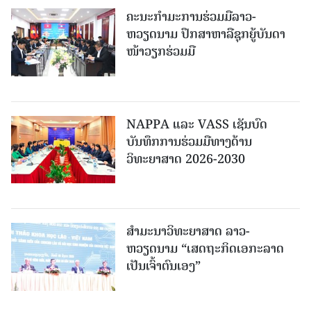
ຄະນະກໍາມະການຮ່ວມມືລາວ-
ຫວຽດນາມ ປຶກສາຫາລືຊຸກຍູ້ບັນດາ
ໜ້າວຽກຮ່ວມມື
NAPPA ແລະ VASS ເຊັນບົດ
ບັນທຶກການຮ່ວມມືທາງດ້ານ
ວິທະຍາສາດ 2026-2030
ສຳມະນາວິທະຍາສາດ ລາວ-
ຫວຽດນາມ “ເສດຖະກິດເອກະລາດ
ເປັນເຈົ້າຕົນເອງ”