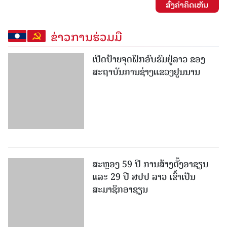
ສົ່ງຄໍາຄິດເຫັນ
ຂ່າວການຮ່ວມມື
ເປີດປ້າຍຈຸດຝຶກອົບຮົມຢູ່ລາວ ຂອງ
ສະຖາບັນການຊ່າງແຂວງຢູນນານ
ສະຫຼອງ 59 ປີ ການສ້າງຕັ້ງອາຊຽນ
ແລະ 29 ປີ ສປປ ລາວ ເຂົ້າເປັນ
ສະມາຊິກອາຊຽນ