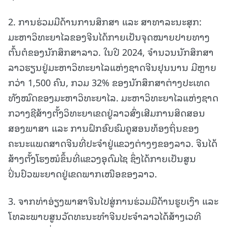
2. ການຮ່ວມມືດ້ານການສຶກສາ ແລະ ສາທາລະນະສຸກ:
ມະຫາວິທະຍາໄລຂອງຈີນໄດ້ກາຍເປັນຈຸດໝາຍປາຍທາງ
ຕົ້ນຕໍຂອງນັກສຶກສາລາວ. ໃນປີ 2024, ຈຳນວນນັກສຶກສາ
ລາວຮຽນຢູ່ມະຫາວິທະຍາໄລແຫ່ງຊາດຈີນຢຸນນານ ມີຫຼາຍ
ກວ່າ 1,500 ຄົນ, ກວມ 32% ຂອງນັກສຶກສາຕ່າງປະເທດ
ທັງໝົດຂອງມະຫາວິທະຍາໄລ. ມະຫາວິທະຍາໄລແຫ່ງຊາດ
ກວາງຊີສ້າງຕັ້ງວິທະຍາເຂດຢູ່ລາວສົ່ງເສີມການສິດສອນ
ສອງພາສາ ແລະ ການຝຶກອົບຮົມຄູສອນທ້ອງຖິ່ນຂອງ
ຄະນະແພດສາດຈີນທີ່ປະຈຳຢູ່ແຂວງຕ່າງໆຂອງລາວ. ຈີນໄດ້
ສ້າງຕັ້ງໂຮງໝໍຂຶ້ນທີ່ແຂວງອຸດົມໄຊ ຊຶ່ງໄດ້ກາຍເປັນສູນ
ປິ່ນປົວພະຍາດຢູ່ເຂດພາກເໜືອຂອງລາວ.
3. ຈາກທ່າອ່ຽງພາສາຈີນໄປສູ່ການຮ່ວມມືດ້ານຮູບເງົາ ແລະ
ໂທລະພາບສູນວັດທະນະທຳຈີນປະຈຳລາວໄດ້ສ້າງເວທີ