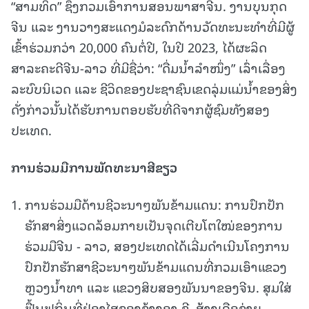
“ສາມທິດ” ຊຶ່ງກວມເອົາການສອນພາສາຈີນ. ງານບຸນກຸດ
ຈີນ ແລະ ງານວາງສະແດງມໍລະດົກດ້ານວັດທະນະທຳທີ່ມີຜູ້
ເຂົ້າຮ່ວມກວ່າ 20,000 ຄົນຕໍ່ປີ, ໃນປີ 2023, ໄດ້ຜະລິດ
ສາລະຄະດີຈີນ-ລາວ ທີ່ມີຊື່ວ່າ: “ດື່ມນ້ຳລຳໜຶ່ງ” ເລົ່າເລື່ອງ
ລະບົບນິເວດ ແລະ ຊີວິດຂອງປະຊາຊົນເຂດລຸ່ມແມ່ນ້ຳຂອງສິ່ງ
ດັ່ງກ່າວນັ້ນໄດ້ຮັບການຕອບຮັບທີ່ດີຈາກຜູ້ຊົມທັງສອງ
ປະເທດ.
ການ
ຮ່ວມ
ມືການພັດທະນາສີຂຽວ
ການຮ່ວມມືດ້ານຊີວະນາໆພັນຂ້າມແດນ: ການປົກປັກ
ຮັກສາສິ່ງແວດລ້ອມກາຍເປັນຈຸດເຕີບໂຕໃໝ່ຂອງການ
ຮ່ວມມືຈີນ - ລາວ, ສອງປະເທດໄດ້ເລີ່ມດຳເນີນໂຄງການ
ປົກປັກຮັກສາຊີວະນາໆພັນຂ້າມແດນທີ່ກວມເອົາແຂວງ
ຫຼວງນ້ຳທາ ແລະ ແຂວງສິບສອງພັນນາຂອງຈີນ. ສຸມໃສ່
ຟື້ນຟູຖິ່ນທີ່ຢູ່ອາໄສຂອງຊ້າງອາ ຊີ, ສ້າງເຄືອຂ່າຍ