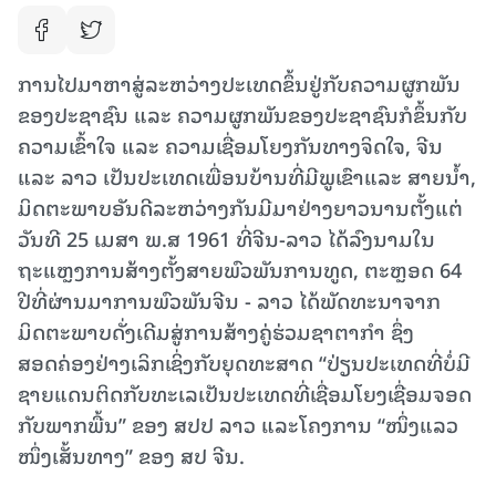
ການໄປມາຫາສູ່ລະຫວ່າງປະເທດຂຶ້ນຢູ່ກັບຄວາມຜູກພັນ
ຂອງປະຊາຊົນ ແລະ ຄວາມຜູກພັນຂອງປະຊາຊົນກໍຂຶ້ນກັບ
ຄວາມເຂົ້າໃຈ ແລະ ຄວາມເຊື່ອມໂຍງກັນທາງຈິດໃຈ, ຈີນ
ແລະ ລາວ ເປັນປະເທດເພື່ອນບ້ານທີ່ມີພູເຂົາແລະ ສາຍນ້ຳ,
ມິດຕະພາບອັນດີລະຫວ່າງກັນມີມາຢ່າງຍາວນານຕັ້ງແຕ່
ວັນທີ 25 ເມສາ ພ.ສ 1961 ທີ່ຈີນ-ລາວ ໄດ້ລົງນາມໃນ
ຖະແຫຼງການສ້າງ​ຕັ້ງ​ສາຍ​ພົວ​ພັນ​ການ​ທູດ, ຕະຫຼອດ 64
ປີທີ່ຜ່ານມາການ​ພົວ​ພັນຈີນ - ລາວ ໄດ້ພັດທະນາຈາກ
ມິດຕະພາບດັ່ງເດີມສູ່ການ​ສ້າງ​ຄູ່ຮ່ວມຊາ​ຕາ​ກຳ ຊຶ່ງ
ສອດຄ່ອງຢ່າງເລິກເຊິ່ງກັບຍຸດທະສາດ “ປ່ຽນປະເທດທີ່ບໍ່ມີ
ຊາຍ​ແດນ​ຕິດ​ກັບທະເລເປັນປະເທດທີ່ເຊື່ອມໂຍງເຊື່ອມ​ຈອດ​
ກັບ​ພາກ​ພື້ນ” ຂອງ ສ​ປ​ປ ລາວ ແລະໂຄງການ “ໜຶ່ງແລວ
ໜຶ່ງເສັ້ນທາງ” ຂອງ ສ​ປ ຈີນ.