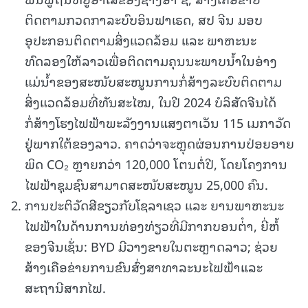
ຕິດຕາມກວດກາລະບົບອິນຟາເຣດ, ສປ ຈີນ ມອບ
ອຸປະກອນຕິດຕາມສິ່ງແວດລ້ອມ ແລະ ພາຫະນະ
ທົດລອງໃຫ້ລາວເພື່ອຕິດຕາມຄຸນນະພາບນໍ້າໃນອ່າງ
ແມ່ນໍ້າຂອງສະໜັບສະໜູນການກໍ່ສ້າງລະບົບຕິດຕາມ
ສິ່ງແວດລ້ອມທີ່ທັນສະໄໝ, ໃນປີ 2024 ບໍລິສັດຈີນໄດ້
ກໍ່ສ້າງໂຮງໄຟຟ້າພະລັງງານແສງຕາເວັນ 115 ເມກາວັດ
ຢູ່ພາກໃຕ້ຂອງລາວ. ຄາດວ່າຈະຫຼຸດຜ່ອນການປ່ອຍອາຍ
ພິດ CO₂ ຫຼາຍກວ່າ 120,000 ໂຕນຕໍ່ປີ, ໂດຍໂຄງການ
ໄຟຟ້າຊຸມຊົນສາມາດສະໜັບສະໜູນ 25,000 ຄົນ.
ການປະຕິວັດສີຂຽວກັບໂຊລາເຊວ ແລະ ຍານພາຫະນະ
ໄຟຟ້າໃນດ້ານການທ່ອງທ່ຽວທີ່ມີກາກບອນຕ່ໍາ, ຍີ່ຫໍ້
ຂອງຈີນເຊັ່ນ: BYD ມີວາງຂາຍໃນຕະຫຼາດລາວ; ຊ່ວຍ
ສ້າງເຄືອຂ່າຍການຂົນສົ່ງສາທາລະນະໄຟຟ້າແລະ
ສະຖານີສາກໄຟ.