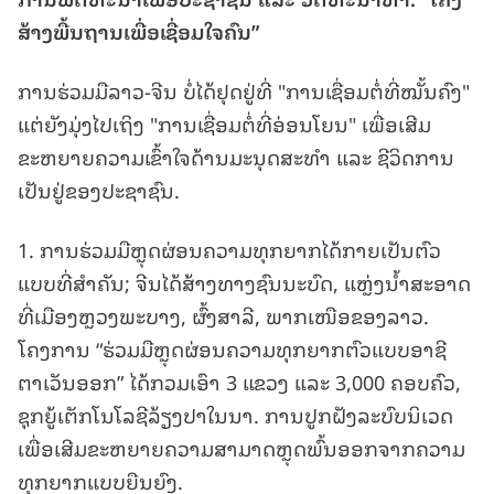
ສ້າງພື້ນຖານເພື່ອເຊື່ອມໃຈຄົນ
”
ການຮ່ວມມືລາວ-ຈີນ ບໍ່ໄດ້ຢຸດຢູ່ທີ່ "ການເຊື່ອມຕໍ່ທີ່ໝັ້ນຄົງ"
ແຕ່ຍັງມຸ່ງໄປເຖິງ "ການເຊື່ອມຕໍ່ທີ່ອ່ອນໂຍນ" ເພື່ອເສີມ
ຂະຫຍາຍຄວາມເຂົ້າໃຈດ້ານມະນຸດສະທຳ ແລະ ຊີວິດການ
ເປັນຢູ່ຂອງປະຊາຊົນ.
1. ການຮ່ວມມືຫຼຸດຜ່ອນຄວາມທຸກຍາກໄດ້ກາຍເປັນຕົວ
ແບບທີ່ສຳຄັນ; ຈີນໄດ້ສ້າງທາງຊົນນະບົດ, ແຫຼ່ງນ້ຳສະອາດ
ທີ່ເມືອງຫຼວງພະບາງ, ຜົ້ງສາລີ, ພາກເໜືອຂອງລາວ.
ໂຄງການ “ຮ່ວມມືຫຼຸດຜ່ອນຄວາມທຸກຍາກຕົວແບບອາຊີ
ຕາເວັນອອກ” ໄດ້ກວມເອົາ 3 ແຂວງ ແລະ 3,000 ຄອບຄົວ,
ຊຸກຍູ້ເຕັກໂນໂລຊີລ້ຽງປາໃນນາ. ການປູກຝັງລະບົບນິເວດ
ເພື່ອເສີມຂະຫຍາຍຄວາມສາມາດຫຼຸດພົ້ນອອກຈາກຄວາມ
ທຸກຍາກແບບຍືນຍົງ.