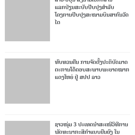
ແລກປ່ຽນສະບັບປັບປຸງສໍາລັບ
ໂຄງການປັບປຸງສະໜາມບິນສາກົນວັດ
ໄຕ
ທົບທວນຄືນ ການຈັດຕັ້ງປະຕິບັດມາດ
ຕະການໂຕ້ຕອບສະພາບພະຍາດໝາກ
ແດງໃຫຍ່ ຢູ່ ສປປ ລາວ
ຊາວໜຸ່ມ 3 ປະເທດນຳສະເໜີວິທີການ
ພັດທະນາກະສິກຳແບບຍືນຍົງ ໃນ
ສປປ ລາວ