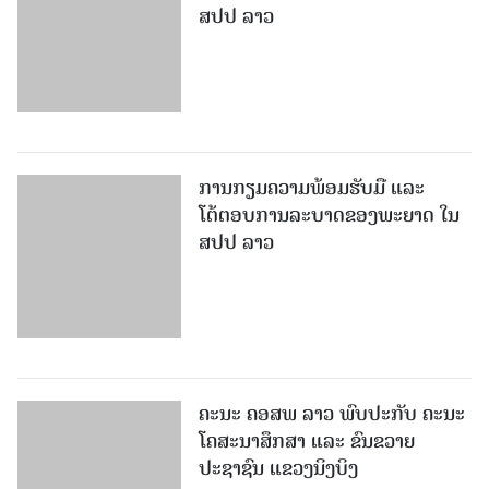
ການກຽມຄວາມພ້ອມຮັບມື ແລະ
ໂຕ້ຕອບການລະບາດຂອງພະຍາດ ໃນ
ສປປ ລາວ
ຄະນະ ຄອສພ ລາວ ພົບປະກັບ ຄະນະ
ໂຄສະນາສຶກສາ ແລະ ຂົນຂວາຍ
ປະຊາຊົນ ແຂວງນິງບິງ