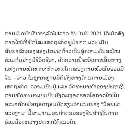
ການເປີດນຳໃຊ້ທາງລົດໄຟລາວ-ຈີນ ໃນປີ 2021 ໄດ້ເປີດສັງ
ກາດໃໝ່ທີ່ພິກໂສມເສດຖະກິດພູມິພາກ ແລະ ເປັນ
ສັນຍາລັກຂອງສອງປະເທດກ້າວເດີນສູ່ຄວາມທັນສະໄໝ
ຮ່ວມກັນຢ່າງມີຊີວິດຊີວາ, ບົດຄວາມນີ້ຈະວິເຄາະເສັ້ນທາງ
ແຫ່ງການພັດທະນາກ້າວກະໂດດຂອງການພົວພັນຮ່ວມມື
ຈີນ - ລາວ ໃນຫຼາກຫຼາຍມິຕິທັງທາງດ້ານການເມືອງ-
ເສດຖະກິດ, ຄວາມເປັນຢູ່ ແລະ ວັດທະນາທຳຂອງປະຊາຊົນ
ການພັດທະນາແບບຍືນຍົງຕະຫຼອດຮອດໂອກາດໃໝ່ໃນ
ອະນາຄົດເພື່ອຖອດຖອນບົດຮຽນວ່າແບບຢ່າງ “ນ້ອຍແຕ່
ສວຍງາມ” ນີ້ສາມາດມອບຄຳຕອບຂອງຈີນສຳຫຼັບການ
ຮ່ວມມືລະຫວ່າງປະເທດໄດ້ແນວໃດ.