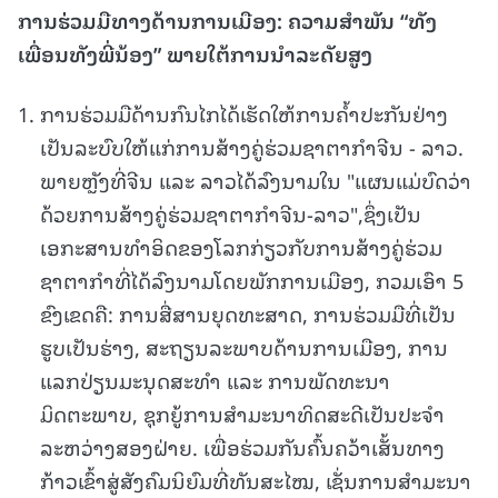
ການ
ຮ່ວມ
ມື
ທາງ
ດ້ານ
ການເມືອງ
:
ຄວາມສຳພັນ
“
ທັງ
ເພື່ອນທັງພີ່ນ້ອງ
”
ພາຍໃຕ້ການນຳລະດັຍສູງ
ການຮ່ວມມືດ້ານກົນໄກໄດ້ເຮັດໃຫ້ການຄ້ຳປະກັນຢ່າງ
ເປັນລະບົບໃຫ້ແກ່ການສ້າງຄູ່ຮ່ວມຊາຕາກຳຈີນ - ລາວ.
ພາຍຫຼັງທີ່ຈີນ ແລະ ລາວໄດ້ລົງນາມໃນ "ແຜນແມ່ບົດວ່າ
ດ້ວຍການສ້າງຄູ່ຮ່ວມຊາຕາກຳຈີນ-ລາວ",ຊຶ່ງເປັນ
ເອກະສານທຳອິດຂອງໂລກກ່ຽວກັບການສ້າງຄູ່ຮ່ວມ
ຊາຕາກຳທີ່ໄດ້ລົງນາມໂດຍພັກການເມືອງ, ກວມເອົາ 5
ຂົງເຂດຄື: ການສື່ສານຍຸດທະສາດ, ການຮ່ວມມືທີ່ເປັນ
ຮູບເປັນຮ່າງ, ສະຖຽນລະພາບດ້ານການເມືອງ, ການ
ແລກປ່ຽນມະນຸດສະທຳ ແລະ ການພັດທະນາ
ມິດຕະພາບ, ຊຸກຍູ້ການສຳມະນາທິດສະດີເປັນປະຈຳ
ລະຫວ່າງສອງຝ່າຍ. ເພື່ອຮ່ວມກັນຄົ້ນຄວ້າເສັ້ນທາງ
ກ້າວເຂົ້າສູ່ສັງຄົມນິຍົມທີ່ທັນສະໄໝ, ເຊັ່ນການສຳມະນາ