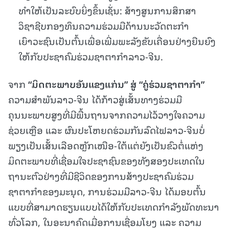
ທຳໃຫ້ເປັນລະບົບຍິ່ງຂຶ້ນເຊັ່ນ: ສ້າງສູນການສຶກສາ
ວິຊາຊີບກອງທຶນຄວາມຮ່ວມມືດ້ານນະວັດຕະກຳ
ເຍົາວະຊົນເປັນຕົ້ນເພື່ອເພີ່ມພະລັງຂັບເຄື່ອນຢ່າງຍືນຍົງ
ໃຫ້ກັບປະຊາຄົມຮ່ວມຊາຕາກຳລາວ-ຈີນ.
ຈາກ
“
ມິດຕະພາບອັນແຂງແກ່
ນ
”
ສູ່
“
ຄູ່
ຮ່ວມ
ຊາ
ຕາກຳ
”
ຄວາມສຳພັນລາວ-ຈີນ ໄດ້ກ້າວສູ່ເສັ້ນທາງຮ່ວມມື
ຄຸນນະພາບສູງທີ່ມີພື້ນຖານຈາກຄວາມໄວ້ວາງໃຈຄວາມ
ຊ່ວຍເຫຼືອ ແລະ ຜົນປະໂຫຍດຮ່ວມກັນລົດໄຟລາວ-ຈີນບໍ່
ພຽງເປັນເສັ້ນເລືອດຫຼັກເໜືອ-ໃຕ້ແຕ່ຍັງເປັນຂົວຕໍ່ແຫ່ງ
ມິດຕະພາບທີ່ເຊື່ອມໃຈປະຊາຊົນຂອງທັງສອງປະເທດໃນ
ຖານະຕົວຢ່າງທີ່ມີຊີວິດຂອງການສ້າງປະຊາຄົມຮ່ວມ
ຊາຕາກຳຂອງມະນຸດ, ການຮ່ວມມືລາວ-ຈີນ ໄດ້ມອບຕົ້ນ
ແບບທີ່ສາມາດຮຽນແບບໄດ້ໃຫ້ກັບປະເທດກຳລັງພັດທະນາ
ທົ່ວໂລກ, ໃນອະນາຄົດເມື່ອການເຊື່ອມໂຍງ ແລະ ຄວາມ