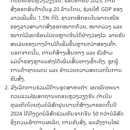
ສົ່ງອອກສິນຄ້າບັນລຸ 20 ລ້ານໂຕນ, ຊ່ວຍໃຫ້ GDP ຂອງ
ລາວເພີ່ມຂຶ້ນ 1.5% ຕໍ່ປີ. ຊາວກະສິກອນໃນພາກເໜືອ
ຂອງລາວສາມາດສົ່ງອອກໝາກກ້ວຍ, ໝາກມ່ວງ ແລະ
ໝາກໄມ້ເຂດຮ້ອນໄປຕະຫຼາດຈີນໄດ້ຢ່າງວ່ອງໄວ. ລາຍຮັບ
ສະເລ່ຍຂອງບາງບ້ານໄດ້ເພີ່ມຂຶ້ນຫຼາຍກວ່າສອງເທົ່າ.
ນອກຈາກນັ້ນ, ການກໍ່ສ້າງເສັ້ນທາງ ແລະ ຂົວຂ້າມ
ແມ່ນໍ້າຂອງຫຼາຍແຫ່ງໄດ້ເພີ່ມເສັ້ນທາງເຂົ້າເຖິງ. ຊຸກຍູ້
ການຄ້າຊາຍແດນ ແລະ ອຳນວຍຄວາມສະດວກໃນການ
ຂົນສົ່ງ.
ລົງເລິກການຮ່ວມມືດ້ານອຸດສາຫະກຳ: ເຂດພັດທະນາ
ກວມລວມໄຊເສດຖານະຄອນຫຼວງວຽງຈັນ ດຳເນີນ
ທຸລະກິດໂດຍກຸ່ມບໍລິສັດຢຸນນານກໍ່ສ້າງມາຮອດຕົ້ນປີ
2024 ໄດ້ດຶງດູດບໍລິສັດຮ່ວມທຶນຈາກຈີນ 50 ກວ່າບໍລິສັດ
ຊຶ່ງກວມເອົາການຜະລິດ, ການຂົນສົ່ງ, ພະລັງງານໃໝ່