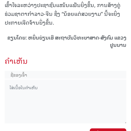
ເຂົ້າໃຈລະຫວ່າງປະຊາຊົນແໜ້ນແຟ້ນຍິ່ງຂຶ້ນ, ການສ້າງຄູ່
ຮ່ວມຊາຕາກຳລາວ-ຈີນ ຊຶ່ງ “ນ້ອຍແຕ່ສວຍງາມ” ນີ້ຈະຍິ່ງ
ປະກາຍເຈີດຈ້ານຍິ່ງຂຶ້ນ.
ຂຽນໂດຍ: ຫຍິ່ນຍ່ຽນເອີ ສະ​ຖາ​ບັນ​ວິ​ທະ​ຍາ​ສາດ-ສັງ​ຄົມ ແຂວງ​​
ຢູນ​ນານ
ຄໍາເຫັນ