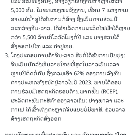
ແລະ ຂະແໜງອື່ນໆ, ສ້າງວຽກເຮັດງານທຳຫຼາຍກວ່າ
5,000 ຄົນ. ໃນຂະແໜງພະລັງງານ, ເຂື່ອນ 7 ແຫ່ງຕາມ
ສາຍແມ່ນ້ຳອູໄດ້ຮັບການກໍ່ສ້າງ ຊຶ່ງເປັນການຮ່ວມມື
ລະຫວ່າງຈີນ-ລາວ. ໄດ້ສຳເລັດການຜະລິດໄຟຟ້າໄດ້ຫຼາຍ
ກວ່າ 5,500 ລ້ານກິໂລວັດໂມງຕໍ່ປີ ແລະ ບາງສ່ວນໄດ້
ສົ່ງອອກໄປໄທ ແລະ ກຳປູເຈຍ.
ໂຄງປະກອບການຄ້າຈີນ-ລາວ ສືບຕໍ່ໄດ້ຮັບການປັບປຸງ:
ຈີນເປັນນັກລົງທຶນລາຍໃຫຍ່ທີ່ສຸດໃນລາວເປັນເວລາ
ຫຼາຍປີຕິດຕໍ່ກັນ ຊຶ່ງກວມເອົາ 62% ຂອງການລົງທຶນ
ຕ່າງປະເທດທັງໝົດຢູ່ລາວໃນປີ 2023. ພາຍໃຕ້ຂອບ
ການຮ່ວມມືເສດຖະກິດຮອບດ້ານພາກພື້ນ (RCEP),
ຜະລິດຕະພັນກະສິກຳຂອງລາວເຊັ່ນ: ຢາງພາລາ ແລະ
ກາເຟ ໄດ້ເຂົ້າເຖິງຕະຫຼາດຈີນແບບບໍ່ມີພາສີ. ຊ່ວຍລາວ
ສ້າງເສດຖະກິດສົ່ງອອກ
ການພັດທະນາເພື່ອປະຊາຊົນ ແລະ ວັດທະນາທຳ
: “
ໂຄງ