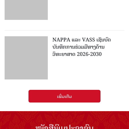
NAPPA ແລະ VASS ເຊັນບົດ
ບັນທຶກການຮ່ວມມືທາງດ້ານ
ວິທະຍາສາດ 2026-2030
ເພີ່ມເຕີມ
ໜັງສືພິມປະຊາຊົນ