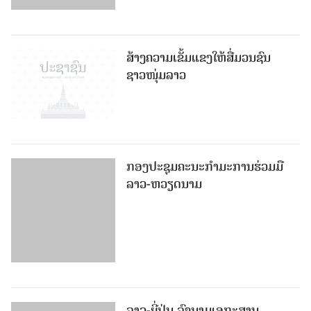
ສ້າງຄວາມເຂັ້ມແຂງໃຫ້ສື່ມວນຊົນ
ຊາວໜຸ່ມລາວ
ກອງປະຊຸມຄະນະກຳມະການຮ່ວມມື
ລາວ-ຫວຽດນາມ
ລາວ-ຍີ່ປຸ່ນ ລົງນາມເອກະສານ