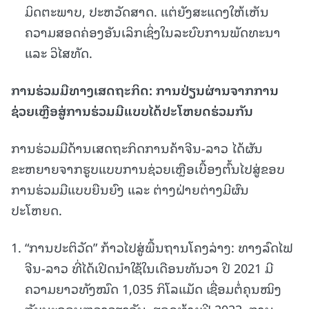
ມິດຕະພາບ, ປະຫວັດສາດ. ແຕ່ຍັງສະແດງໃຫ້ເຫັນ
ຄວາມສອດຄ່ອງອັນເລິກເຊິ່ງໃນລະບົບການພັດທະນາ
ແລະ ວິໄສທັດ.
ການ
ຮ່ວມມືທາງເສດຖະກິດ
:
ການປ່ຽນຜ່ານຈາກການ
ຊ່ວຍເຫຼືອສູ່
ການ
ຮ່ວມ
ມືແບບໄດ້ປະໂຫຍດຮ່ວມກັນ
ການຮ່ວມມືດ້ານເສດຖະກິດການຄ້າຈີນ-ລາວ ໄດ້ຜັນ
ຂະຫຍາຍຈາກຮູບແບບການຊ່ວຍເຫຼືອເບື້ອງຕົ້ນໄປສູ່ຂອບ
ການຮ່ວມມືແບບຍືນຍົງ ແລະ ຕ່າງຝ່າຍຕ່າງມີຜົນ
ປະໂຫຍດ.
“ການປະຕິວັດ” ກ້າວໄປສູ່ພື້ນຖານໂຄງລ່າງ: ທາງລົດໄຟ
ຈີນ-ລາວ ທີ່ໄດ້ເປີດນຳໃຊ້ໃນເດືອນທັນວາ ປີ 2021 ມີ
ຄວາມຍາວທັງໝົດ 1,035 ກິໂລແມັດ ເຊື່ອມຕໍ່ຄຸນໝິງ
ກັບນະຄອນຫຼວງວຽງຈັນ. ຮອດທ້າຍປີ 2023, ການ