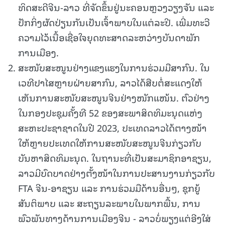
ທິດສະດີຈີນ-ລາວ ທີ່ຈັດຂຶ້ນຢູ່ນະຄອນຫຼວງວຽງຈັນ ແລະ
ປັກກິ່ງຜັດປ່ຽນກັນເປັນເຈົ້າພາບໃນແຕ່ລະປີ. ເພີ່ມທະວີ
ຄວາມໄວ້ເນື້ອເຊື່ອໃຈຍຸດທະສາດລະຫວ່າງບັນດາພັກ
ການເມືອງ.
ສະໜັບສະໜູນຢ່າງແຂງແຮງໃນການຮ່ວມມືສາກົນ. ໃນ
ເວທີປາໄສຫຼາຍຝ່າຍສາກົນ, ລາວໄດ້ສືບຕໍ່ສະແດງໃຫ້
ເຫັນການສະໜັບສະໜູນຈີນຢ່າງໜັກແໜ້ນ. ຕົວຢ່າງ
ໃນກອງປະຊຸມຄັ້ງທີ 52 ຂອງສະພາສິດທິມະນຸດແຫ່ງ
ສະຫະປະຊາຊາດໃນປີ 2023, ປະເທດລາວໄດ້ຕາງໜ້າ
ໃຫ້ຫຼາຍປະເທດໃຫ້ການສະໜັບສະໜູນຈີນກ່ຽວກັບ
ບັນຫາສິດທິມະນຸດ. ໃນຖານະທີ່ເປັນສະມາຊິກອາຊຽນ,
ລາວມີບົດບາດຢ່າງຕັ້ງໜ້າໃນການປະສານງານກ່ຽວກັບ
FTA ຈີນ-ອາຊຽນ ແລະ ການຮ່ວມມືດ້ານອື່ນໆ, ຊຸກຍູ້
ສັນຕິພາບ ແລະ ສະຖຽນລະພາບໃນພາກພື້ນ, ການ
ພົວພັນທາງດ້ານການເມືອງຈີນ - ລາວບໍ່ພຽງແຕ່ອີງໃສ່