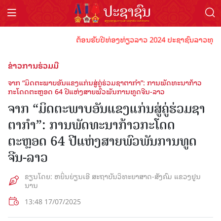
ຕ້ອນຮັບປີທ່ອງທ່ຽວລາວ 2024 ປະຊາຊົນລາວທຸກຄົນຈົ່ງພ້ອ
ຂ່າວການຮ່ວມມື
ຈາກ “ມິດຕະພາບອັນແຂງແກ່ນສູ່ຄູ່ຮ່ວມຊາ​ຕາ​ກຳ”: ການພັດທະນາກ້າວ
ກະໂດດຕະຫຼອດ 64 ປີແຫ່ງສາຍ​ພົວພັນການທູດຈີນ-ລາວ
ຈາກ “ມິດຕະພາບອັນແຂງແກ່ນສູ່ຄູ່ຮ່ວມຊາ​
ຕາ​ກຳ”: ການພັດທະນາກ້າວກະໂດດ
ຕະຫຼອດ 64 ປີແຫ່ງສາຍ​ພົວພັນການທູດ
ຈີນ-ລາວ
ຂຽນໂດຍ: ຫຍິ່ນຍ່ຽນເອີ ສະ​ຖາ​ບັນ​ວິ​ທະ​ຍາ​ສາດ-ສັງ​ຄົມ ແຂວງ​​ຢູນ​
ນານ
13:48 17/07/2025