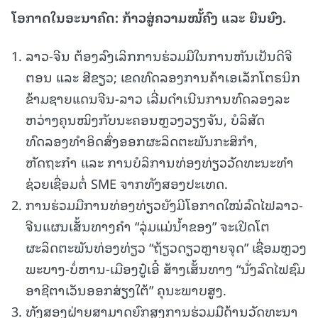
ໂອກາດໃນອະນາຄົດ
:
ກ້າວສູ່ຄວາມໝັ້ຄົງ ແລະ
ຍືນ
ຍົງ.
ລາວ-ຈີນ ຕ້ອງລົງເລິກການຮ່ວມມືໃນການຫັນເປັນດີຈີ
ຕອນ ແລະ ສີຂຽວ; ເຂດທົດລອງການຄ້າເອເລັກໂຕຣນິກ
ຂ້າມຊາຍແດນຈີນ-ລາວ ເລີ່ມດຳເນີນການທົດລອງລະ
ຫວ່າງຄຸນໝິງກັບນະຄອນຫຼວງວຽງຈັນ, ບໍລິສັດ
ທົດລອງທຳອິດສົ່ງອອກຜະລິດຕະພັນກະສິກຳ,
ຫັດຖະກຳ ແລະ ການບໍລິການທ່ອງທ່ຽວວັດທະນະທຳ
ຊ່ວຍເຊື່ອມຕໍ່ SME ຈາກທັງສອງປະເທດ.
ການຮ່ວມມືການທ່ອງທ່ຽວຍັງມີໂອກາດໃໝ່ລົດໄຟລາວ-
ຈີນແຜນເສັ້ນທາງຄຳ “ລຸ່ມແມ່ນ້ຳຂອງ” ຈະເປີດໂຕ
ຜະລິດຕະພັນທ່ອງທ່ຽວ “ຖ້ຽວດຽວຫຼາຍຈຸດ” ເຊື່ອມຫຼວງ
ພະບາງ-ບໍ່ຫານ-ເມືອງປູ໋ເອີ໋ ສ້າງເສັ້ນທາງ “ນັ່ງລົດໄຟຊົມ
ອາຊີຕາເວັນອອກສ່ຽງໃຕ້” ຄຸນະພາບສູງ.
ທັງສອງຝ່າຍສາມາດຍົກສູງການຮ່ວມມືດ້ານວັດທະນາ