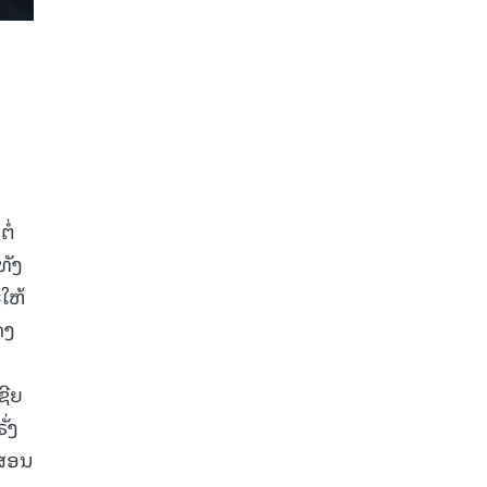
ໍ່
ທັງ
ໃຫ້
ດງ
ນ
ຊີຍ
່ງ
ນສອນ