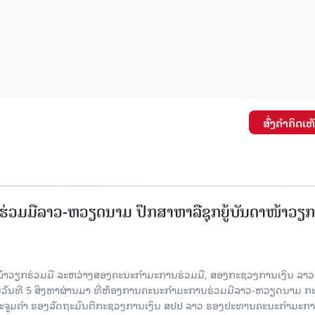
ສົ່ງຄໍາຄິດເຫ
່ວມມືລາວ-ຫວຽດນາມ ປຶກສາຫາລືຊຸກຍູ້ບັນດາໜ້າວຽກ
ໜ້າວຽກຮ່ວມມື ລະຫວ່າງສອງຄະນະກໍາມະການຮ່ວມມື, ສອງກະຊວງການເງິນ ລາວ
ໃນວັນທີ 5 ສິງຫາຜ່ານມາ ທີ່ຫ້ອງການຄະນະກໍາມະການຮ່ວມມືລາວ-ຫວຽດນາມ ກ
ນນະຈູມຄຳ ຮອງລັດຖະມົນຕີກະຊວງການເງິນ ສປປ ລາວ ຮອງປະທານຄະນະກໍາມະກ