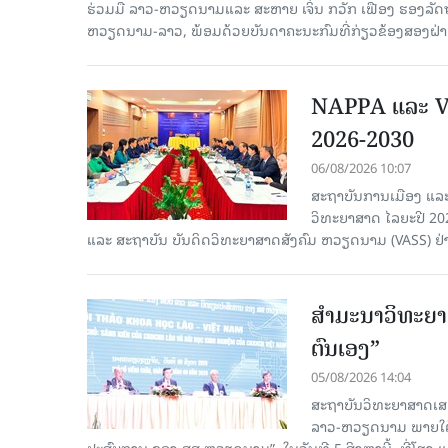
ຮ່ວມມື ລາວ-ຫວຽດນາມແລະ ສະຫາຍ ເຈິ່ນ ກວັກ ເຟືອງ ຮອງ
ຫວຽດນາມ-ລາວ, ພ້ອມດ້ວຍບັນດາຄະນະກົມທີ່ກ່ຽວຂ້ອງສອງຝ່າຍເ
NAPPA ແລະ VA
2026-2030
06/08/2026 10:07
ສະຖາບັນການເມືອງ ແລະ
ວິທະຍາສາດ ໄລຍະປີ 2
ແລະ ສະຖາບັນ ບັນດິດວິທະຍາສາດສັງຄົມ ຫວຽດນາມ (VASS) ຢ່າ
ສຳມະນາວິທະຍາສ
ຕົນເອງ”
05/08/2026 14:04
ສະຖາບັນວິທະຍາສາດເສ
ລາວ-ຫວຽດນາມ ພາຍໃຕ້ຫົ
ປະສົບການ ຂອງ ສສ ຫວຽດນາມ”. ໃນວັນທີ 5 ສິງຫານີ້, ທີ່ໂຮງ