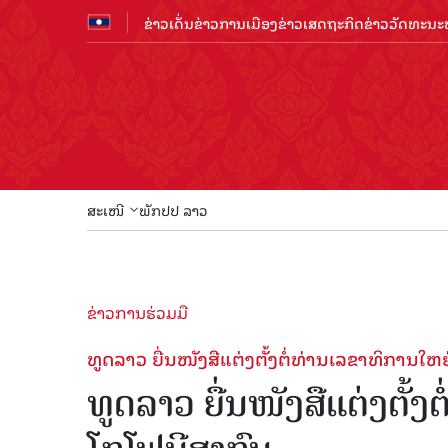
ຂ່າວເດັ່ນ
ຂ່າວການເມືອງ
ຂ່າວເສດຖະກິດ
ຂ່າວວັດທະນະທ
ສະເໜີ
ພັກປປ ລາວ
ຂ່າວການຮ່ວມມື
ທູດລາວ ຍື່ນໜັງສືແຕ່ງຕັ້ງຕໍ່ທ່ານເລຂາທິການໃຫ
ທູດລາວ ຍື່ນໜັງສືແຕ່ງຕັ້ງ