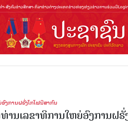
ຳ-ສັງຄົມ
ຂ່າວສືກສາ-ກິລາ
ຂ່າວຕ່າງປະເທດ
ຂ່າວທ່ອງທ່ຽວ
ຂ່າວການຮ່ວມມື
Logi
ຕ້ອນຮັບປ
ຍ່ອົງການຝຣັ່ງໂກໂຟນີສາກົນ
ຕໍ່ທ່ານເລຂາທິການໃຫຍ່ອົງການຝຣັ່