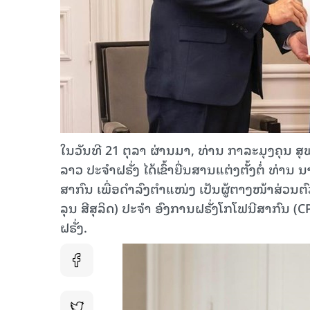
ໃນວັນທີ 21 ຕຸລາ ຜ່ານມາ, ທ່ານ ກາລະມຸງຄຸນ ສຸ
ລາວ ປະຈຳຝຣັ່ງ ໄດ້ເຂົ້າຍື່ນສານແຕ່ງຕັ້ງຕໍ່ ທ
ສາກົນ ເພື່ອດຳລົງຕຳແໜ່ງ ເປັນຜູ້ຕາງໜ້າສ່
ລຸນ ສີສຸລິດ) ປະຈຳ ອົງການຝຣັ່ງໂກໂຟນີສາກົນ (C
ຝຣັ່ງ.