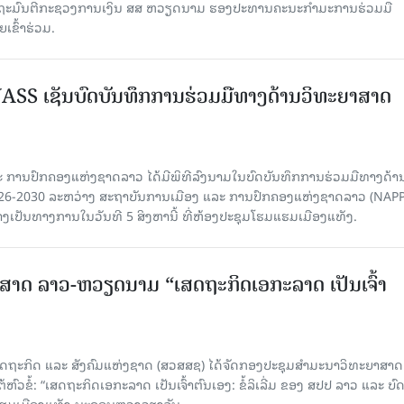
ລັດຖະມົນຕີກະຊວງການເງິນ ສສ ຫວຽດນາມ ຮອງປະທານຄະນະກໍາມະການຮ່ວມມື
ຂົ້າຮ່ວມ.
SS ເຊັນບົດບັນທຶກການຮ່ວມມືທາງດ້ານວິທະຍາສາດ
 ການປົກຄອງແຫ່ງຊາດລາວ ໄດ້ມີພິທີລົງນາມໃນບົດບັນທຶກການຮ່ວມມືທາງດ້າ
026-2030 ລະຫວ່າງ ສະຖາບັນການເມືອງ ແລະ ການປົກຄອງແຫ່ງຊາດລາວ (NAPP
ງເປັນທາງການໃນວັນທີ 5 ສິງຫານີ້ ທີ່ຫ້ອງປະຊຸມໂຮມແຮມເມືອງແທັງ.
າດ ລາວ-ຫວຽດນາມ “ເສດຖະກິດເອກະລາດ ເປັນເຈົ້າ
ດຖະກິດ ແລະ ສັງຄົມແຫ່ງຊາດ (ສວສສຊ) ໄດ້ຈັດກອງປະຊຸມສຳມະນາວິທະຍາສາດ
ວຂໍ້: “ເສດຖະກິດເອກະລາດ ເປັນເຈົ້າຕົນເອງ: ຂໍ້ລິເລີ່ມ ຂອງ ສປປ ລາວ ແລະ ບ
 ແຮມເມືອງແທັງ ນະຄອນຫຼວງວຽງຈັນ.