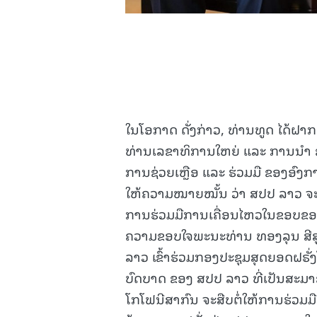
ໃນໂອກາດ ດັ່ງກ່າວ, ທ່ານທູດ ໄດ້
ທ່ານເລຂາທິການໃຫຍ່ ແລະ ການນຳ ຂ
ການຊ່ວຍເຫຼືອ ແລະ ຮ່ວມມື ຂອງອົງກ
ໃຫ້ຄວາມໝາຍໝັ້ນ ວ່າ ສປປ ລາວ ຈະ
ການຮ່ວມມືການເຄື່ອນໄຫວໃນຂອບຂອງ
ຄວາມຂອບໃຈພະນະທ່ານ ທອງລຸນ ສີສ
ລາວ ເຂົ້າຮ່ວມກອງປະຊຸມສຸດຍອດຝຣັ່ງໂ
ບົດບາດ ຂອງ ສປປ ລາວ ທີ່ເປັນສະມາຊ
ໂກໂຟນີສາກົນ ຈະສືບຕໍ່ໃຫ້ການຮ່ວມ