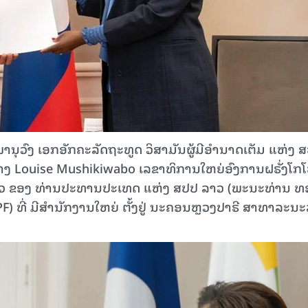
ພານຸວົງ ເອກອັກຄະລັດຖະທູດ ວິສາມັນຜູ້ມີອຳນາດເຕັມ ແຫ່ງ 
່ານ ນາງ Louise Mushikiwabo ເລຂາທິການໃຫຍ່ອົງການຝຣັ່ງໂກ
ວນຕົວ ຂອງ ທ່ານປະທານປະເທດ ແຫ່ງ ສປປ ລາວ (ພະນະທ່ານ ທ
PF) ທີ່ ມີສຳນັກງານໃຫຍ່ ຕັ້ງຢູ່ ນະຄອນຫຼວງປາຣີ ສາທາລະນະ