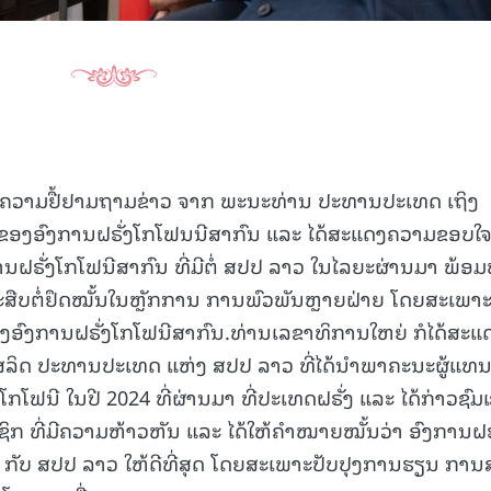
ຝາກຄວາມຢື້ຢາມຖາມຂ່າວ ຈາກ ພະນະທ່ານ ປະທານປະເທດ ເຖິງ
ອງອົງການຝຣັ່ງໂກໂຟນນີສາກົນ ແລະ ໄດ້ສະແດງຄວາມຂອບໃຈຕ
ານຝຣັ່ງໂກໂຟນີສາກົນ ທີ່ມີຕໍ່ ສປປ ລາວ ໃນໄລຍະຜ່ານມາ ພ້ອມ
ສືບຕໍ່ຢຶດໝັ້ນໃນຫຼັກການ ການພົວພັນຫຼາຍຝ່າຍ ໂດຍສະເພາະ
ອົງການຝຣັ່ງໂກໂຟນີສາກົນ.ທ່ານເລຂາທິການໃຫຍ່ ກໍໄດ້ສະແ
ຸລິດ ປະທານປະເທດ ແຫ່ງ ສປປ ລາວ ທີ່ໄດ້ນຳພາຄະນະຜູ້ແທ
ກໂຟນີ ໃນປີ 2024 ທີ່ຜ່ານມາ ທີ່ປະເທດຝຣັ່ງ ແລະ ໄດ້ກ່າວຊົມເ
ິກ ທີ່ມີຄວາມຫ້າວຫັນ ແລະ ໄດ້ໃຫ້ຄຳໝາຍໝັ້ນວ່າ ອົງການຝຣັ
ມື ກັບ ສປປ ລາວ ໃຫ້ດີທີ່ສຸດ ໂດຍສະເພາະປັບປຸງການຮຽນ ກາ