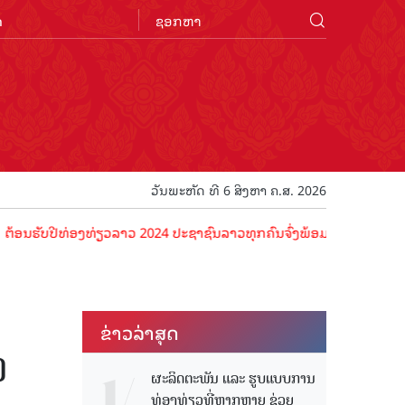
n
ວັນພະຫັດ ທີ 6 ສິງຫາ ຄ.ສ. 2026
ີທ່ອງທ່ຽວລາວ 2024 ປະຊາຊົນລາວທຸກຄົນຈົ່ງພ້ອມເປັນເຈົ້າພາບທີ່ດີ ຕ້ອນຮັ
ຂ່າວ​ລ່າ​ສຸດ
ງ
ຜະລິດຕະພັນ ແລະ ຮູບແບບການ
ທ່ອງທ່ຽວທີ່ຫຼາກຫຼາຍ ຊ່ວຍ