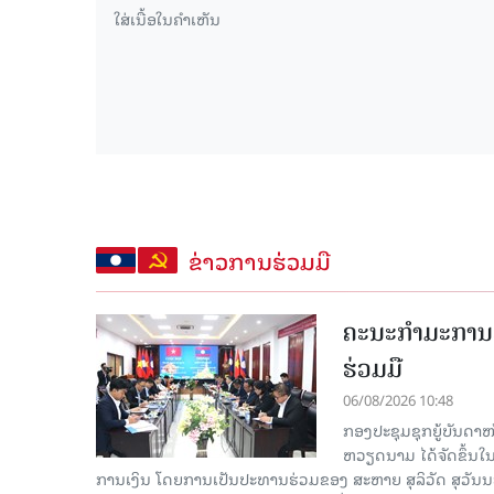
ຂ່າວການຮ່ວມມື
ຄະນະກໍາມະການຮ
ຮ່ວມມື
06/08/2026 10:48
ກອງປະຊຸມຊຸກຍູ້ບັນດາ
ຫວຽດນາມ ໄດ້ຈັດຂຶ້ນ
ການເງິນ ໂດຍການເປັນປະທານຮ່ວມຂອງ ສະຫາຍ ສຸລິວັດ ສຸວັ