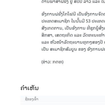
ດ້ານພາສາຝຣັ່ງ ຢູ່ ສປປ ລາວ ແລະ ໃ
ອົງການຝຣັ່ງໂກໂຟນີ ເປັນອົງການຈັດຕັ້
ປະເທດສະມາຊິກ ໃນນັ້ນມີ 53 ປະເທດ
ສັງເກດການ, ເປັນອົງການ ທີ່ຊຸກຍູ້ສ
ສຶກສາ, ເສດຖະກິດ ແລະ ວັດທະນະທຳ 
ແລະ ຫົວໜ້າລັດຖະບານທຸກໆສອງປີ ແລະ
ເປັນ ສະມາຊິກສົມບູນ ຂອງ ອົງການຝຣັ
(ຂ່າວ: ກຕທ)
ຄໍາເຫັນ