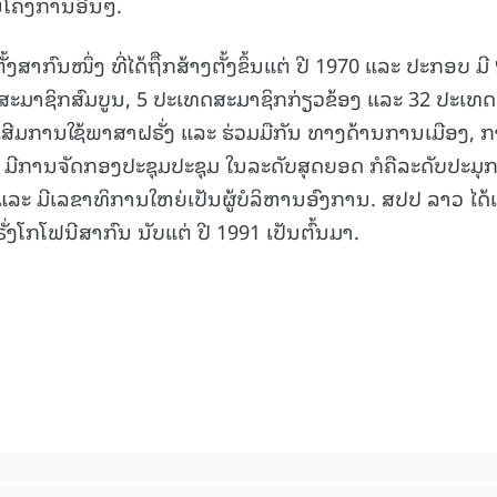
ນໂຄງການອື່ນໆ.
ງສາກົນໜຶ່ງ ທີ່ໄດ້ຖຶືກສ້າງຕັ້ງຂຶ້ນແຕ່ ປີ 1970 ແລະ ປະກອບ ມີ
ສະມາຊິກສົມບູນ, 5 ປະເທດສະມາຊິກກ່ຽວຂ້ອງ ແລະ 32 ປະເທດ
ົ່ງເສີມການໃຊ້ພາສາຝຣັ່ງ ແລະ ຮ່ວມມືກັນ ທາງດ້ານການເມືອງ, 
ມີການຈັດກອງປະຊຸມປະຊຸມ ໃນລະດັບສຸດຍອດ ກໍຄືລະດັບປະມຸກ
 ມີເລຂາທິການໃຫຍ່ເປັນຜູ້ບໍລິຫານອົງການ. ສປປ ລາວ ໄດ້ເຂ
່ງໂກໂຟນີສາກົນ ນັບແຕ່ ປີ 1991 ເປັນຕົ້ນມາ.