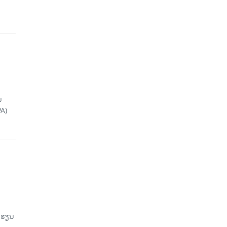
ນ
A)
ົດຮຽນ