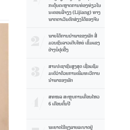
ກະຕຸ້ນຕະຫຼາດການທ່ອງທ່ຽວໃນ
ນະຄອນລີ່ຈຽງ (Lijiang) ທາງ
ພາກຕາເວັນຕົກສ່ຽງໃຕ້ຂອງຈີນ
ພາຍໃຕ້ການນໍາພາຂອງພັກ ສື່
ມວນຊົນລາວເຕີບໃຫຍ່ ເຂັ້ມແຂງ
ຢ່າງບໍ່ຢຸດຢັ້ງ
ສານປະຊາຊົນສູງສຸດ ເຊື່ອມຊຶມ
ມະຕິວ່າດ້ວຍການເພີ່ມທະວີການ
ນຳພາຂອງພັກ
ສທໜລ ສະຫຼຸບການເຄື່ອນໄຫວ
6 ເດືອນຕົ້ນປີ
ພະຍາດໄຂ້ຍຸງລາຍລະບາດຢູ່