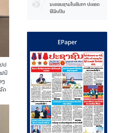
ນະຄອນຊາມໂບ​ອັນກາ ປະເທດ
ຟີລິບປິນ
EPaper
ສປປ
ໂຟນີ
ອງ
ລັດ