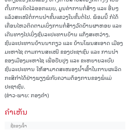
ຕົ້ນການຄິດໄລ່ອອກແບບ, ມູນຄ່າການກໍ່ສ້າງ ແລະ ອື່ນໆ
ແລ້ວສະເໜີຕໍ່ການນຳຂັ້ນແຂວງໃນຂັ້ນຕໍ່ໄປ. ພ້ອມນີ້ ກໍໄດ້
ເຄື່ອນໄຫວຕິດຕາມເບິ່ງການກໍ່ສ້າງວັດບ້ານຜາຫອຍ ແລະ
ເດີນທາງໄປເບິ່ງຊົນລະປະທານບ້ານ ແກ້ງສະຫວ່າງ,
ຊົນລະປະທານບ້ານນາກຽວ ແລະ ບ້ານໂພນສະອາດ ເມືອງ
ມະຫາໄຊ ຕາມການສະເໜີ ຂອງປະຊາຊົນ ແລະ ການນຳ
ຂອງເມືອງມະຫາໄຊ ເພື່ອປັບປຸງ ແລະ ຂະຫຍາຍລະບົບ
ຊົນລະປະທານ ໃຫ້ສາມາດສະໜອງນໍ້າເຂົ້າໃນການຜະລິດ
ກະສິກຳໄດ້ຢ່າງພຽງພໍກັບຄວາມຕ້ອງການຂອງພໍ່ແມ່
ປະຊາຊົນ.
(ຂ່າວ-ພາບ: ກອງຄຳ)
ຄໍາເຫັນ