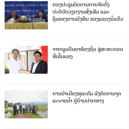
ກອງປະຊຸມຕິດຕາມການຈັດຕັ້ງ
ປະຕິບັດວຽກງານສົ່ງເສີມ ແລະ
ຄຸ້ມຄອງການລົງທຶນ ຂອງແຂວງບໍ່ແກ້ວ
ຈາກພູມປັນຍາທ້ອງຖິ່ນ ສູ່ສະຫະກອນ
ທີ່ເຂັ້ມແຂງ
ການນໍາເມືອງທຸລະຄົມ ລົງຕິດຕາມຈຸດ
ລະບາຍນໍ້າ ຢູ່ບ້ານປາກຫາງ