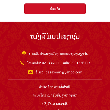
ເພີ່ມເຕີມ
ໜັງສືພິມປະຊາຊົນ
ຖະໜົນກຳແພງເມືອງ ນະຄອນຫຼວງວຽງຈັນ
ໂທລະສັບ: 021336111 - ແຟັກ: 021336113
ອີເມວ:
pasaxonn@yahoo.com
ສຳ​ນັກ​ຂ່າວ​ສານ​ທີ່​ສຳ​ຄັນ​
ຄະນະໂຄສະນາອົບຮົມ​ສູນ​ກາງ​ພັກ
ໜັງສືພິມ ປະ​ຊາ​ຊົນ