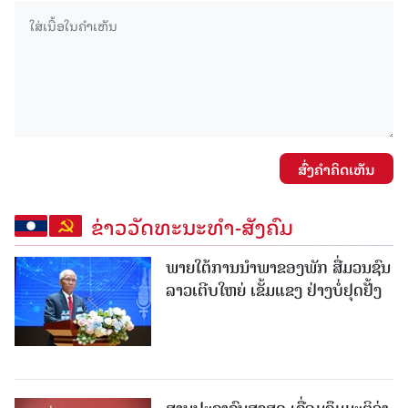
ສົ່ງຄໍາຄິດເຫັນ
ຂ່າວວັດທະນະທຳ-ສັງຄົມ
ພາຍໃຕ້ການນໍາພາຂອງພັກ ສື່ມວນຊົນ
ລາວເຕີບໃຫຍ່ ເຂັ້ມແຂງ ຢ່າງບໍ່ຢຸດຢັ້ງ