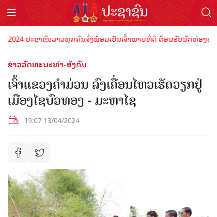
024 ປະຊາຊົນລາວທຸກຄົນຈົ່ງພ້ອມເປັນເຈົ້າພາບທີ່ດີ ຕ້ອນຮັບນັກທ່ອງທ່ຽວດ້
ຂ່າວວັດທະນະທຳ-ສັງຄົມ
ເຈົ້າແຂວງຄຳມ່ວນ ລົງເຄື່ອນໄຫວເຮັດວຽກຢູ່
ເມືອງໄຊບົວທອງ - ມະຫາໄຊ
19:07 13/04/2024