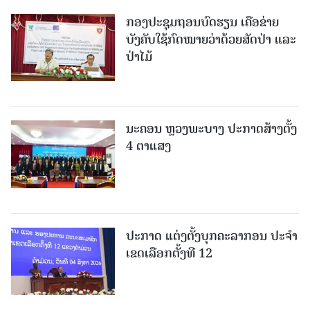
ກອງປະຊຸມຖອນບົດຮຽນ ເຄືອຂ່າຍ
ບັງຄັບໃຊ້ກົດໝາຍວ່າດ້ວຍສັດປ່າ ແລະ
ປ່າໄມ້
ນະຄອນ ຫຼວງພະບາງ ປະ​ກາດ​ສ້າງ​ຕັ້ງ
4 ຕາແສງ
ປະກາດ ແຕ່ງຕັ້ງບຸກຄະລາກອນ ປະຈໍາ
ເຂດເລືອກຕັ້ງທີ 12