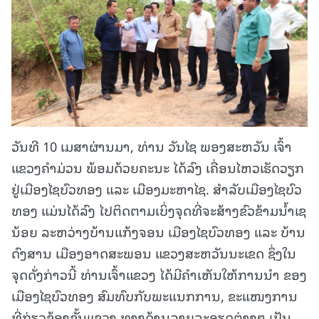
ວັນທີ 10 ເມສາຜ່ານມາ, ທ່ານ ວັນໄຊ ພອງສະຫວັນ ເຈົ້າ
ແຂວງຄໍາມ່ວນ ພ້ອມດ້ວຍຄະນະ ໄດ້ລົງ ເຄື່ອນໄຫວເຮັດວຽກ
ຢູ່ເມືອງໄຊບົວທອງ ແລະ ເມືອງມະຫາໄຊ. ສຳລັບເມືອງໄຊບົວ
ທອງ ແມ່ນໄດ້ລົງ ໄປຕິດຕາມເບິ່ງຈຸດທີ່ຈະສ້າງຂົວຂ້າມນໍ້າເຊ
ນ້ອຍ ລະຫວ່າງບ້ານແກ້ງຈອນ ເມືອງໄຊບົວທອງ ແລະ ບ້ານ
ດົງສານ ເມືອງອາດສະພອນ ແຂວງສະຫວັນນະເຂດ ຊຶ່ງໃນ
ຈຸດດັ່ງກ່າວນີ້ ທ່ານເຈົ້າແຂວງ ໄດ້ມີຄໍາເຫັນໃຫ້ການນຳ ຂອງ
ເມືອງໄຊບົວທອງ ສົມທົບກັບພະແນກການ, ຂະແໜງການ
ທີ່ກ່ຽວຂ້ອງຂັ້ນແຂວງ ທາງດ້ານລາຍລະອຽດຕ່າງໆ ເປັນ