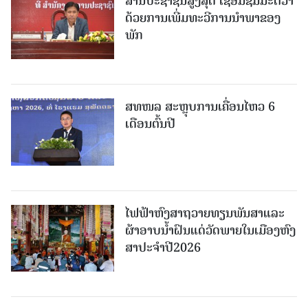
ສານປະຊາຊົນສູງສຸດ ເຊື່ອມຊຶມມະຕິວ່າ
ດ້ວຍການເພີ່ມທະວີການນຳພາຂອງ
ພັກ
ສທໜລ ສະຫຼຸບການເຄື່ອນໄຫວ 6
ເດືອນຕົ້ນປີ
ໄຟຟ້າຫົງສາຖວາຍທຽນພັນສາແລະ
ຜ້າອາບນໍ້າຝົນແດ່ວັດພາຍໃນເມືອງຫົງ
ສາປະຈໍາປີ2026