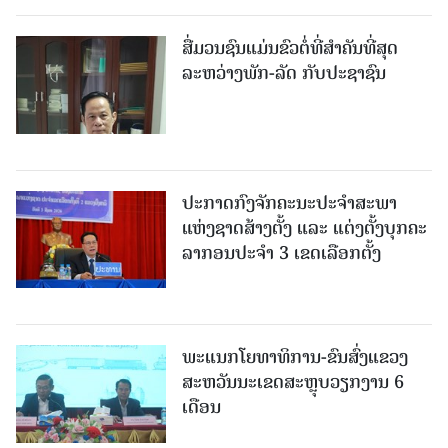
ສື່ມວນຊົນແມ່ນຂົວຕໍ່ທີ່ສໍາຄັນທີ່ສຸດ
ລະຫວ່າງພັກ-ລັດ ກັບປະຊາຊົນ
ປະກາດກົງຈັກຄະນະປະຈໍາສະພາ
ແຫ່ງຊາດສ້າງຕັ້ງ ແລະ ແຕ່ງຕັ້ງບຸກຄະ
ລາກອນປະຈໍາ 3 ເຂດເລືອກຕັ້ງ
ພະແນກໂຍທາທິການ-ຂົນສົ່ງແຂວງ
ສະຫວັນນະເຂດສະຫຼຸບວຽກງານ 6
ເດືອນ