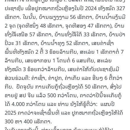
ປະຊາຊົນ ເພື່ອປູກໝາກຖົ່ວເຫຼືອງໃນປີ 2024 ທັງໝົດ 327
ເຮັກຕາ. ໃນນັ້ນ, ບ້ານພຽງງາມ 56 ເຮັກຕາ, ບ້ານນໍ້າແງ້ນມີ
2 ຈຸດ (ຈຸດທີໜຶ່ງ 48 ເຮັກຕາ, ຈຸດທີສອງ 47 ເຮັກຕາ), ບ້ານ
ທົ່ງໃຈ້ເໜືອ 57 ເຮັກຕາ, ບ້ານທົ່ງໃຈ້ໃຕ້ 33 ເຮັກຕາ, ບ້ານປ່າ
ປົ່ວະ 31 ເຮັກຕາ, ບ້ານນໍ້າທຸງ 52 ເຮັກຕາ, ເສຍຄ່າເຊົ່າ
ພື້ນທີ່ທັງໝົດ 2 ຕື້ 3 ຮ້ອຍລ້ານກີບ, ສະເລ່ຍ 1 ເຮັກຕາຕໍ່ 7
ລ້ານກີບ, ເສຍອາກອນ 1 ໂຕນຕໍ່ 6 ແສນກີບ, ສະເລ່ຍ
ທັງໝົດ 3 ຮ້ອຍກວ່າລ້ານກີບ, ເສຍຄ່າໃຫ້ກັບປະຊາຊົນມີ
ສ່ວນຮ່ວມຄື: ຄ່າເຊົ່າ, ຄ່າປູກ, ຄ່າເກັບ ແລະ ອື່ນໆ 6 ຕື້ກວ່າ
ກີບ. ປັດຈຸບັນ ການເກັບກູ້ຖົ່ວເຫຼືອງໄດ້ 50 ເຮັກຕາ, ສົ່ງໄປ
ຂາຍຢູ່ ສປ ຈີນ ແລ້ວ 500 ກວ່າໂຕນ, ຄາດວ່າປີນີ້ຈະເກັບກູ້
ໄດ້ 4.000 ກວ່າໂຕນ ແລະ ທ່ານ ຍັງໃຫ້ຮູ້ຕື່ວ່າ: ແຜນປີ
2025 ຄາດວ່າຈະເຊົ່າພື້ນທີ່ ແລະ ປູກໝາກຖົ່ວເຫຼືອງໃຫ້ໄດ້
300 ຫາ 400 ແຮັກຕາ.
ໃນວັນດຽວກັນນີ້, ທ່ານເຈົ້າແຂວງ ພ້ອມຄະນະ ກໍໄດ້ໄປ