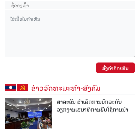
ສົ່ງຄໍາຄິດເຫັນ
ຂ່າວວັດທະນະທຳ-ສັງຄົມ
ສາລະວັນ ສໍາເລັດການຍົກລະດັບ
ວຽກງານເສນາທິການຮັບໃຊ້ການນໍາ