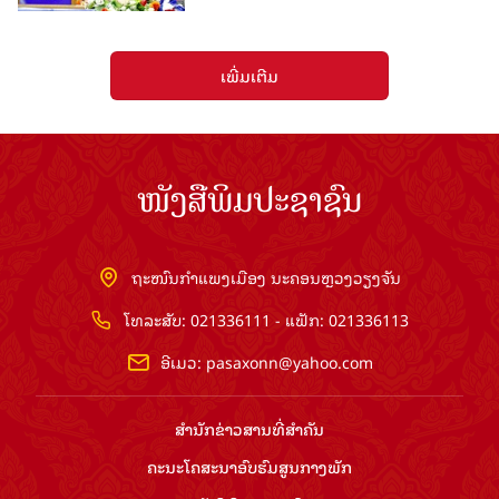
ເພີ່ມເຕີມ
ໜັງສືພິມປະຊາຊົນ
ຖະໜົນກຳແພງເມືອງ ນະຄອນຫຼວງວຽງຈັນ
ໂທລະສັບ: 021336111 - ແຟັກ: 021336113
ອີເມວ:
pasaxonn@yahoo.com
ສຳ​ນັກ​ຂ່າວ​ສານ​ທີ່​ສຳ​ຄັນ​
ຄະນະໂຄສະນາອົບຮົມ​ສູນ​ກາງ​ພັກ