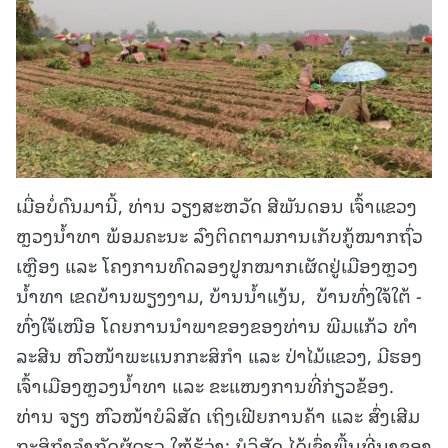
ເມື່ອບໍ່ດົນມານີ້, ທ່ານ ວຽງສະຫວັດ ສີພັນດອນ ເຈົ້າແຂວງ
ຫຼວງນໍ້າທາ ພ້ອມຄະນະ ລົງຕິດຕາມການເກັບກູ້ໝາກຖົ່ວ
ເຫຼືອງ ແລະ ໂຄງການທົດລອງປູກໝາກເຜັດຢູ່ເມືອງຫຼວງ
ນໍ້າທາ ເຂດບ້ານພຽງງາມ, ບ້ານນໍ້າແງ້ນ, ບ້ານທົ່ງໃຈ້ໃຕ້ -
ທົ່ງໃຈ້ເໜືອ ໂດຍການນໍາພາຂອງຂອງທ່ານ ພີມແກ້ວ ທໍາ
ລະສີນ ຫົວໜ້າພະແນກກະສິກໍາ ແລະ ປ່າໄມ້ແຂວງ, ມີຮອງ
ເຈົ້າເມືອງຫຼວງນໍ້າທາ ແລະ ຂະແໜງການທີ່ກ່ຽວຂ້ອງ.
ທ່ານ ຈຽງ ຫົວໜ້າບໍລິສັດ ເຖິງເຟີຍການຄ້າ ແລະ ສົ່ງເສີມ
ກະສິກຳຈຳກັດຜູ້ດຽວ ໃຫ້ຮູ້ວ່າ: ບໍລິສັດ ໄດ້ເຊົ່າພື້ນທີ່ນາຂອງ