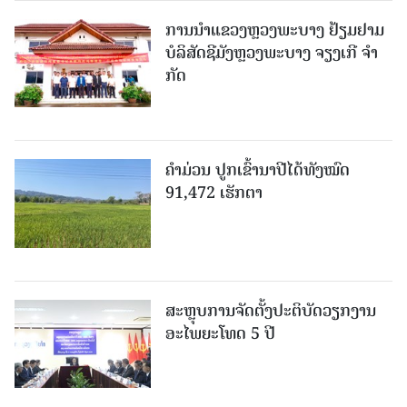
ການນຳແຂວງຫຼວງພະບາງ ຢ້ຽມ​ຢາມ
ບໍ​ລິ​ສັດຊີມັງຫຼວງພະບາງ ຈຽງເກີ ຈໍາ
ກັດ
ຄໍາມ່ວນ ປູກເຂົ້ານາປີໄດ້ທັງໝົດ
91,472 ເຮັກຕາ
ສະຫຼຸບການຈັດຕັ້ງປະຕິບັດວຽກງານ
ອະໄພຍະໂທດ 5 ປີ