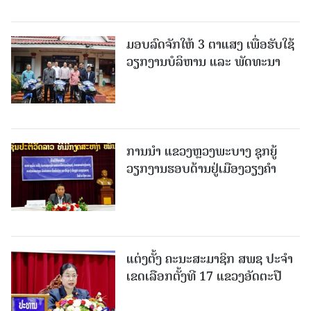
ມອບລົດຈັກໃຫ້ 3 ຕາແສງ ເພື່ອຮັບໃຊ້
ວຽກງານບໍລິຫານ ແລະ ພັດທະນາ
ການນຳ ແຂວງຫຼວງພະບາງ ຊຸກຍູ້
ວຽກງານຮອບດ້ານຢູ່ເມືອງວຽງຄໍາ
ແຕ່ງຕັ້ງ ຄະນະສະມາຊິກ ສພຊ ປະຈຳ
ເຂດເລືອກຕັ້ງທີ 17 ແຂວງອັດຕະປື