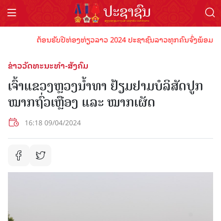
ຕ້ອນຮັບປີທ່ອງທ່ຽວລາວ 2024 ປະຊາຊົນລາວທຸກຄົນຈົ່ງພ້ອມເປັນເຈົ້
ຂ່າວວັດທະນະທຳ-ສັງຄົມ
ເຈົ້າແຂວງຫຼວງນໍ້າທາ ຢ້ຽມຢາມບໍລິສັດປູກ
ໝາກຖົ່ວເຫຼືອງ ແລະ ໝາກເຜັດ
16:18 09/04/2024