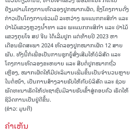
ຢ້ຽມຢາມໂຄງການທົດລອງປູກໝາກເຜັດ, ຊຶ່ງໂຄງການດັ່ງ
ກ່າວເປັນໂຄງການຮ່ວມມື ລະຫວ່າງ ພະແນກກະສິກຳ ແລະ
ປ່າໄມ້ແຂວງຫຼວງນໍ້າທາ ແລະ ພະແນກກະສິກຳ ແລະ ປ່າໄມ້
ແຂວງກຸຍໂຈ ສປ ຈີນ ໄດ້ເລີ່ມປູກ ແຕ່ທ້າຍປີ 2023 ຫາ
ເດືອນພືດສະພາ 2024 ທົດລອງປູກໝາກເຜັດ 12 ສາຍ
ພັນ. ທັງນີ້ກໍເພື່ອເປັນການຊຸກຍູ້ສົ່ງເສີມໃຫ້ບໍລິສັດ ແລະ
ໂຄງການທົດລອງຂະຫຍາຍ ແລະ ສືບຕໍ່ປູກໝາກຖົ່ວ
ເຫຼືອງ, ໝາກເຜັດໃຫ້ມີປະລິມານເພີ່ມຂຶ້ນເປັນຈໍານວນຫຼາຍ
ໃນຕໍ່ໜ້າ, ເປັນການສ້າງລາຍຮັບໃຫ້ກັບບໍລິສັດ ແລະ ຊ່ວຍ
ພັດທະນາເຮັດໃຫ້ປະຊາຊົນມີລາຍຮັບເຂົ້າສູ່ຄອບຄົວ ເຮັດໃຫ້
ຊິວິດການເປັນຢູ່ດີຂຶ້ນ.
(ຂ່າວ: ມຸນຕີ)
ຄໍາເຫັນ