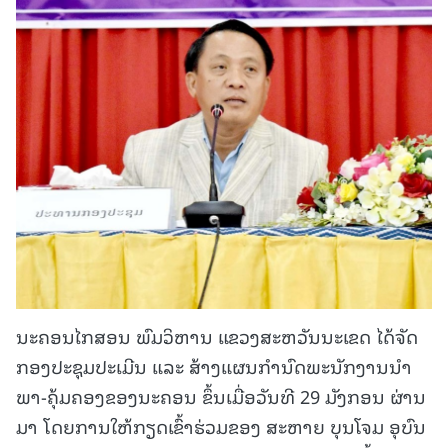
ນະຄອນໄກສອນ ພົມວິຫານ ແຂວງສະຫວັນນະເຂດ ໄດ້ຈັດ
ກອງປະຊຸມປະເມີນ ແລະ ສ້າງແຜນກໍານົດພະນັກງານນໍາ
ພາ-ຄຸ້ມຄອງຂອງນະຄອນ ຂຶ້ນເມື່ອວັນທີ 29 ມັງກອນ ຜ່ານ
ມາ ໂດຍການໃຫ້ກຽດເຂົ້າຮ່ວມຂອງ ສະຫາຍ ບຸນໂຈມ ອຸບົນ