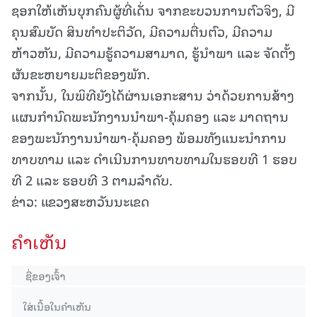
ຊອກໃຫ້ເຫັນບຸກຄົນຜູ້ທີ່ເດັ່ນ ຈາກຂະບວນການຕົວຈິງ, ມີ
ຄຸນສົມບັດ ສິນທຳປະຕິວັດ, ມີຄວາມຕື່ນຕົວ, ມີຄວາມ
ຫ້າວຫັນ, ມີຄວາມຮູ້ຄວາມສາມາດ, ຮູ້ນຳພາ ແລະ ຈັດຕັ້ງ
ຜັນຂະຫຍາຍມະຕິຂອງພັກ.
ຈາກນັ້ນ, ໃນພິທີຍັງໄດ້ຜ່ານເອກະສານ ວ່າດ້ວຍການສ້າງ
ແຜນກໍານົດພະນັກງານນໍາພາ-ຄຸ້ມຄອງ ແລະ ມາດຖານ
ຂອງພະນັກງານນໍາພາ-ຄຸ້ມຄອງ ພ້ອມທັງແນະນໍາການ
ທາບທາມ ແລະ ດໍາເນີນການທາບທາມໃນຮອບທີ 1 ຮອບ
ທີ 2 ແລະ ຮອບທີ 3 ຕາມລຳດັບ.
ຂ່າວ: ແຂວງສະຫວັນນະເຂດ
ຄໍາເຫັນ