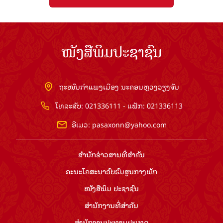
ໜັງສືພິມປະຊາຊົນ
ຖະໜົນກຳແພງເມືອງ ນະຄອນຫຼວງວຽງຈັນ
ໂທລະສັບ: 021336111 - ແຟັກ: 021336113
ອີເມວ:
pasaxonn@yahoo.com
ສຳ​ນັກ​ຂ່າວ​ສານ​ທີ່​ສຳ​ຄັນ​
ຄະນະໂຄສະນາອົບຮົມ​ສູນ​ກາງ​ພັກ
ໜັງສືພິມ ປະ​ຊາ​ຊົນ
ສຳ​ນັກ​ງານ​ທີ່​ສຳ​ຄັນ
ສຳ​ນັກ​ງານ​ປະ​ທານ​ປະ​ເທດ