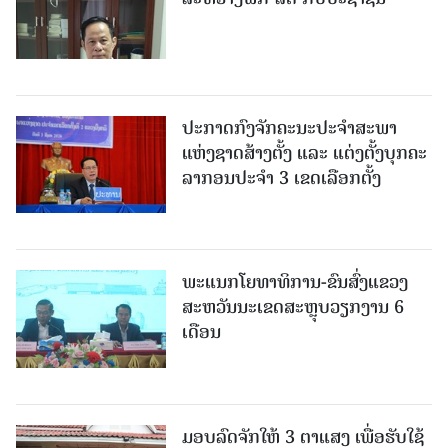
ປະກາດກົງຈັກຄະນະປະຈໍາສະພາ
ແຫ່ງຊາດສ້າງຕັ້ງ ແລະ ແຕ່ງຕັ້ງບຸກຄະ
ລາກອນປະຈໍາ 3 ເຂດເລືອກຕັ້ງ
ພະແນກໂຍທາທິການ-ຂົນສົ່ງແຂວງ
ສະຫວັນນະເຂດສະຫຼຸບວຽກງານ 6
ເດືອນ
ມອບລົດຈັກໃຫ້ 3 ຕາແສງ ເພື່ອຮັບໃຊ້