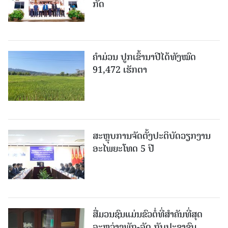
ກັດ
ຄໍາມ່ວນ ປູກເຂົ້ານາປີໄດ້ທັງໝົດ
91,472 ເຮັກຕາ
ສະຫຼຸບການຈັດຕັ້ງປະຕິບັດວຽກງານ
ອະໄພຍະໂທດ 5 ປີ
ສື່ມວນຊົນແມ່ນຂົວຕໍ່ທີ່ສໍາຄັນທີ່ສຸດ
ລະຫວ່າງພັກ-ລັດ ກັບປະຊາຊົນ