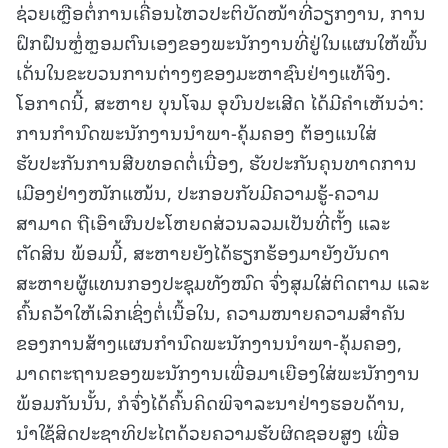
ຊ່ວຍເຫຼືອຕໍ່ການເຄື່ອນໄຫວປະຕິບັດໜ້າທີ່ວຽກງານ, ການ
ຝຶກຝົນຫຼໍ່ຫຼອມຕົນເອງຂອງພະນັກງານທີ່ຢູ່ໃນແຜນໃຫ້ພົ້ນ
ເດັ່ນໃນຂະບວນການຕ່າງໆຂອງມະຫາຊົນຢ່າງແທ້ຈິງ.
ໂອກາດນີ້, ສະຫາຍ ບຸນໂຈມ ອຸບົນປະເສີດ ໄດ້ມີຄໍາເຫັນວ່າ:
ການກໍານົດພະນັກງານນໍາພາ-ຄຸ້ມຄອງ ຕ້ອງແນໃສ່
ຮັບປະກັນການສືບທອດຕໍ່ເນື່ອງ, ຮັບປະກັນຄຸນທາດການ
ເມືອງຢ່າງໜັກແໜ້ນ, ປະກອບກັບມີຄວາມຮູ້-ຄວາມ
ສາມາດ ຖືເອົາຜົນປະໂຫຍດສ່ວນລວມເປັນທີ່ຕັ້ງ ແລະ
ຕັດສິນ ພ້ອມນີ້, ສະຫາຍຍັງໄດ້ຮຽກຮ້ອງມາຍັງບັນດາ
ສະຫາຍຜູ້ແທນກອງປະຊຸມທັງໝົດ ຈົ່ງສຸມໃສ່ຕິດຕາມ ແລະ
ຄົ້ນຄວ້າໃຫ້ເລິກເຊິ່ງຕໍ່ເນື້ອໃນ, ຄວາມໜາຍຄວາມສຳຄັນ
ຂອງການສ້າງແຜນກຳນົດພະນັກງານນຳພາ-ຄຸ້ມຄອງ,
ມາດຕະຖານຂອງພະນັກງານເພື່ອມາເຍືອງໃສ່ພະນັກງານ
ພ້ອມກັນນັ້ນ, ກໍຈົ່ງໄດ້ຄົ້ນຄິດພິຈາລະນາຢ່າງຮອບດ້ານ,
ນຳໃຊ້ສິດປະຊາທິປະໄຕດ້ວຍຄວາມຮັບຜິດຊອບສູງ ເພື່ອ