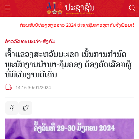
ຕ້ອນຮັບປີທ່ອງທ່ຽວລາວ 2024 ປະຊາຊົນລາວທຸກຄົນຈົ່ງພ້ອມເປັນເຈົ້າພ
ຂ່າວວັດທະນະທຳ-ສັງຄົມ
ເຈົ້າແຂວງສະຫວັນນະເຂດ ເນັ້ນການກຳນົດ
ພະນັກງານນໍາພາ-ຄຸ້ມຄອງ ຕ້ອງຄັດເລືອກຜູ້
ທີ່ມີຜົນງານດີເດັ່ນ
14:16 30/01/2024