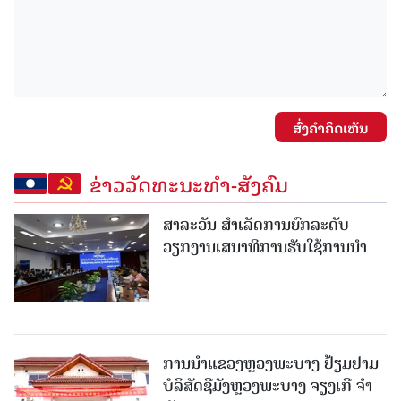
ສົ່ງຄໍາຄິດເຫັນ
ຂ່າວວັດທະນະທຳ-ສັງຄົມ
ສາລະວັນ ສໍາເລັດການຍົກລະດັບ
ວຽກງານເສນາທິການຮັບໃຊ້ການນໍາ
ການນຳແຂວງຫຼວງພະບາງ ຢ້ຽມ​ຢາມ
ບໍ​ລິ​ສັດຊີມັງຫຼວງພະບາງ ຈຽງເກີ ຈໍາ