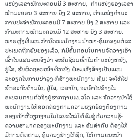
ແໜ່ງເລຂາພັກນະຄອນມີ 3 ສະຫາຍ, ຕໍາແໜ່ງຮອງເລຂາ
ພັກນະຄອນ 3 ສະຫາຍ ຍິງ 2 ສະຫາຍ, ຕໍາແໜ່ງກໍາມະ
ການປະຈໍາພັກນະຄອນມີ 7 ສະຫາຍ ຍິງ 2 ສະຫາຍ ແລະ
ກໍາມະການພັກນະຄອນມີ 12 ສະຫາຍ ຍິງ 3 ສະຫາຍ.
ພາຍຫຼັງທີ່ແຜນກໍານົດພະນັກງານນໍາພາ-ຄຸ້ມຄອງແຕ່ລະ
ປະເພດຖືກຮັບຮອງແລ້ວ, ກໍມີຂັ້ນຕອນໃນການຈັດວາງເອົາ
ເຂົ້າໃນແຜນຈະແຈ້ງວ່າ ຈະສັບຊ້ອນເຂົ້າໃນຕໍາແໜ່ງຫຍັງ,
ຢູ່ໃສ, ຮັບຜິດຊອບໜ້າທີ່ຫຍັງ ພ້ອມທັງສ້າງເປັນແຜນ
ລະອຽດໃນການບໍາລຸງ-ກໍ່ສ້າງພະນັກງານ ເຊັ່ນ: ຈະໃຫ້ໄປ
ຍົກລະດັບດ້ານໃດ, ຢູ່ໃສ, ເວລາໃດ, ຈະເອົາໄປສ້າງໃນ
ຂະບວນການຕົວຈິງຢູ່ຮາກຖານແນວໃດ ແລະ ຈັດວາງນໍາໃຊ້
ພະນັກງານໃຫ້ສອດຄ່ອງຕາມຄວາມຮຽກຮ້ອງຕ້ອງການ
ຂອງໜ້າທີ່ວຽກງານໃນໄລຍະໃໝ່ໃຫ້ສົມຄູ່ກັບຄວາມຮູ້-
ຄວາມສາມາດຂອງພະນັກງານ ແລະ ອັນສໍາຄັນ ຕ້ອງໃຫ້
ມີການຕິດຕາມ, ຄຸ້ມຄອງຢ່າງໃກ້ຊິດ, ໃຫ້ການແນະນໍາ