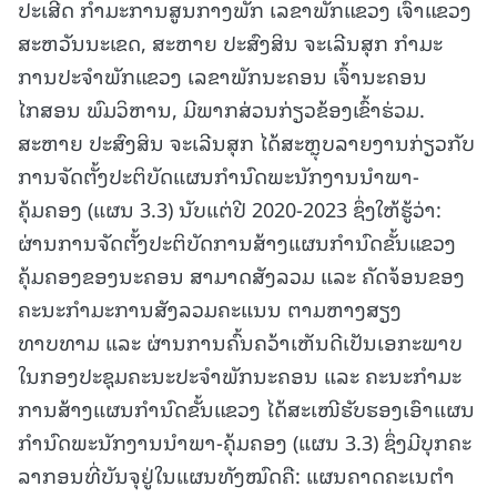
ປະເສີດ ກຳມະການສູນກາງພັກ ເລຂາພັກແຂວງ ເຈົ້າແຂວງ
ສະຫວັນນະເຂດ, ສະຫາຍ ປະສົງສິນ ຈະເລີນສຸກ ກໍາມະ
ການປະຈຳພັກແຂວງ ເລຂາພັກນະຄອນ ເຈົ້ານະຄອນ
ໄກສອນ ພົມວິຫານ, ມີພາກສ່ວນກ່ຽວຂ້ອງເຂົ້າຮ່ວມ.
ສະຫາຍ ປະສົງສິນ ຈະເລີນສຸກ ໄດ້ສະຫຼຸບລາຍງານກ່ຽວກັບ
ການຈັດຕັ້ງປະຕິບັດແຜນກໍານົດພະນັກງານນໍາພາ-
ຄຸ້ມຄອງ (ແຜນ 3.3) ນັບແຕ່ປີ 2020-2023 ຊຶ່ງໃຫ້ຮູ້ວ່າ:
ຜ່ານການຈັດຕັ້ງປະຕິບັດການສ້າງແຜນກຳນົດຂັ້ນແຂວງ
ຄຸ້ມຄອງຂອງນະຄອນ ສາມາດສັງລວມ ແລະ ຄັດຈ້ອນຂອງ
ຄະນະກໍາມະການສັງລວມຄະແນນ ຕາມຫາງສຽງ
ທາບທາມ ແລະ ຜ່ານການຄົ້ນຄວ້າເຫັນດີເປັນເອກະພາບ
ໃນກອງປະຊຸມຄະນະປະຈໍາພັກນະຄອນ ແລະ ຄະນະກໍາມະ
ການສ້າງແຜນກໍານົດຂັ້ນແຂວງ ໄດ້ສະເໜີຮັບຮອງເອົາແຜນ
ກໍານົດພະນັກງານນໍາພາ-ຄຸ້ມຄອງ (ແຜນ 3.3) ຊຶ່ງມີບຸກຄະ
ລາກອນທີ່ບັນຈຸຢູ່ໃນແຜນທັງໝົດຄື: ແຜນຄາດຄະເນຕໍາ