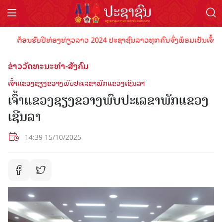
ຕ້ອນຮັບປີທ່ອງທ່ຽວລາວ 2024 ປະຊາຊົນລາວທຸກຄົນຈົ່ງພ້ອມເປັນເຈົ້າພາບທີ່ດ
ຂ່າວວັດທະນະທຳ-ສັງຄົມ
ເຈົ້າແຂວງຊຽງຂວາງພົບປະເລຂາພັກແຂວງເຊີນລາ
ເຈົ້າແຂວງຊຽງຂວາງພົບປະເລຂາພັກແຂວງ
ເຊີນລາ
14:39 15/10/2025