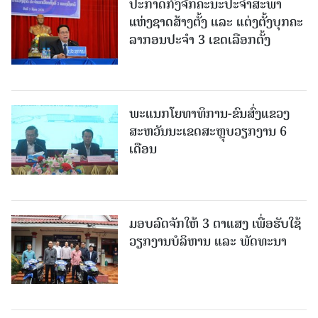
ປະກາດກົງຈັກຄະນະປະຈໍາສະພາ
ແຫ່ງຊາດສ້າງຕັ້ງ ແລະ ແຕ່ງຕັ້ງບຸກຄະ
ລາກອນປະຈໍາ 3 ເຂດເລືອກຕັ້ງ
ພະແນກໂຍທາທິການ-ຂົນສົ່ງແຂວງ
ສະຫວັນນະເຂດສະຫຼຸບວຽກງານ 6
ເດືອນ
ມອບລົດຈັກໃຫ້ 3 ຕາແສງ ເພື່ອຮັບໃຊ້
ວຽກງານບໍລິຫານ ແລະ ພັດທະນາ