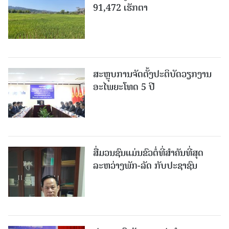
91,472 ເຮັກຕາ
ສະຫຼຸບການຈັດຕັ້ງປະຕິບັດວຽກງານ
ອະໄພຍະໂທດ 5 ປີ
ສື່ມວນຊົນແມ່ນຂົວຕໍ່ທີ່ສໍາຄັນທີ່ສຸດ
ລະຫວ່າງພັກ-ລັດ ກັບປະຊາຊົນ