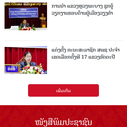
ການນຳ ແຂວງຫຼວງພະບາງ ຊຸກຍູ້
ວຽກງານຮອບດ້ານຢູ່ເມືອງວຽງຄໍາ
ແຕ່ງຕັ້ງ ຄະນະສະມາຊິກ ສພຊ ປະຈຳ
ເຂດເລືອກຕັ້ງທີ 17 ແຂວງອັດຕະປື
ເພີ່ມເຕີມ
ໜັງສືພິມປະຊາຊົນ