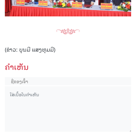
(ຂ່າວ: ບຸນມີ ແສງທຸມມີ)
ຄໍາເຫັນ