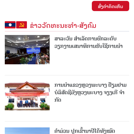
ສົ່ງຄໍາຄິດເຫັນ
ຂ່າວວັດທະນະທຳ-ສັງຄົມ
ສາລະວັນ ສໍາເລັດການຍົກລະດັບ
ວຽກງານເສນາທິການຮັບໃຊ້ການນໍາ
ການນຳແຂວງຫຼວງພະບາງ ຢ້ຽມ​ຢາມ
ບໍ​ລິ​ສັດຊີມັງຫຼວງພະບາງ ຈຽງເກີ ຈໍາ
ກັດ
ຄໍາມ່ວນ ປູກເຂົ້ານາປີໄດ້ທັງໝົດ