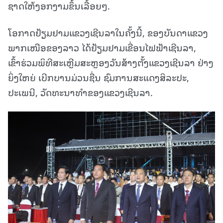
ຊາດໃຫ້ງອກງາມຂຶ້ນເລື້ອຍໆ.
ໂອກາດຢ້ຽມຢາມແຂວງເຊີນລາໃນຄັ້ງນີ້, ຂອງບັນດາແຂວງ
ພາກເໜືອຂອງລາວ ໄດ້ຢ້ຽມຢາມເຂື່ອນໄຟຟ້າເຊີນລາ,
ເຂົ້າຮ່ວມພິທີສະເຫຼີມສະຫຼອງວັນສ້າງຕັ້ງແຂວງເຊີນລາ ຢ່າງ
ຍິ່ງໃຫຍ່ ເບີກບານມ່ວນຊື່ນ ຊົມການສະແດງສິລະປະ,
ປະເພນີ, ວັດທະນາທຳຂອງແຂວງເຊີນລາ.