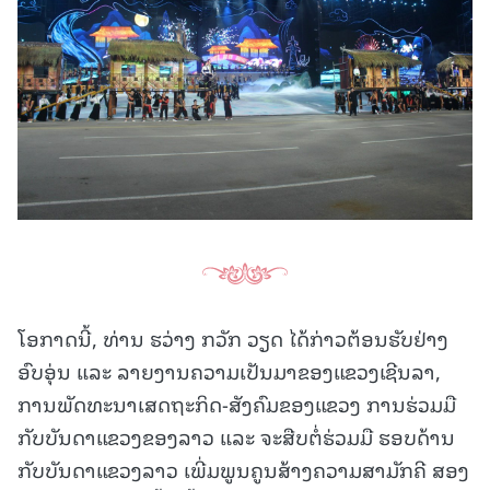
ໂອກາດນີ້, ທ່ານ ຮວ່າງ ກວັກ ວຽດ ໄດ້ກ່າວຕ້ອນຮັບຢ່າງ
ອົບອຸ່ນ ແລະ ລາຍງານຄວາມເປັນມາຂອງແຂວງເຊີນລາ,
ການພັດທະນາເສດຖະກິດ-ສັງຄົມຂອງແຂວງ ການຮ່ວມມື
ກັບບັນດາແຂວງຂອງລາວ ແລະ ຈະສືບຕໍ່ຮ່ວມມື ຮອບດ້ານ
ກັບບັນດາແຂວງລາວ ເພີ່ມພູນຄູນສ້າງຄວາມສາມັກຄີ ສອງ