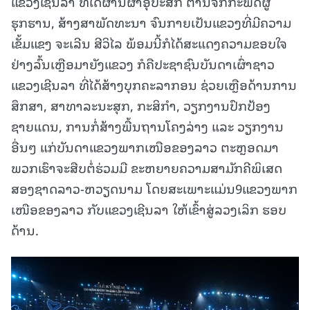
ແຂວງເຊີນລາ ທີ່ໄດ້ຜ່ານຜ່າອຸປະສັກ ຕ້ານຈັກກະພັດຜູ້
ຮຸກຮານ, ສ້າງສາພັດທະນາ ຈົນກາຍເປັນແຂວງທີ່ມີຄວາມ
ເຂັ້ມແຂງ ຈະເລີນ ສີວິໄລ ພ້ອມນີ້ກໍໄດ້ສະແດງຄວາມຂອບໃຈ
ຢ່າງລົ້ນເຫຼືອມາຍັງແຂວງ ກໍຄືປະຊາຊົນບັນດາເຜົ່າຊາວ
ແຂວງເຊີນລາ ທີ່ໄດ້ສ້າງບຸກຄະລາກອນ ຊ່ວຍເຫຼືອດ້ານການ
ສຶກສາ, ສາທາລະນະສຸກ, ກະສິກຳ, ວຽກງານປົກປ້ອງ
ຊາຍແດນ, ການກໍ່ສ້າງພື້ນຖານໂຄງລ່າງ ແລະ ວຽກງານ
ອື່ນໆ ແກ່ບັນດາແຂວງພາກເໜືອຂອງລາວ ຕະຫຼອດມາ
ພວກເຮົາຈະສືບຕໍ່ຮ່ວມມື ຂະຫຍາຍຄວາມສາມັກຄີພິເສດ
ສອງຊາດລາວ-ຫວຽດນາມ ໂດຍສະເພາະແມ່ນ9ແຂວງພາກ
ເໜືອຂອງລາວ ກັບແຂວງເຊີນລາ ໃຫ້ເຂົ້າສູ່ລວງເລິກ ຮອບ
ດ້ານ.