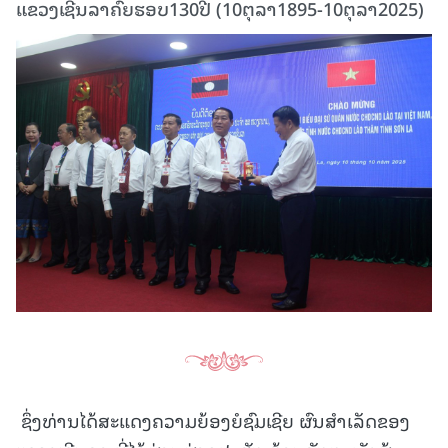
ແຂວງເຊີນລາຄົຍຮອບ130ປີ (10ຕຸລາ1895-10ຕຸລາ2025)
ຊຶ່ງທ່ານໄດ້ສະແດງຄວາມຍ້ອງຍໍຊົມເຊີຍ ຜົນສຳເລັດຂອງ