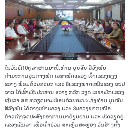
ໃນວັນທີ10ຕຸລາຜ່ານມານີ້,ທ່ານ ບຸນຈັນ ສີວົງພັນ
ກຳມະການສູນກາງພັກ ເລຂາພັກແຂວງ ເຈົ້າແຂວງຊຽງ
ຂວາງ ພ້ອມດ້ວຍຄະນະ ແລະ 8ແຂວງພາກເໜືອຂອງ ສປປ
ລາວ ໄດ້ເຂົ້າພົບປະທ່ານ ຮວ່າງ ກວັກ ວຽດ ເລຂາພັກແຂວງ
ເຊີນລາ ສສ ຫວຽດນາມພ້ອມດ້ວຍຄະນະ.ຊຶ່ງທ່ານ ບຸນຈັນ
ສີວົງພັນ ໄດ້ຕາງໜ້າແຂວງ ແລະ 8ແຂວງພາກເໜືອ
ກ່າວເຖິງຈຸດປະສົງຂອງການມາຢ້ຽມຢາມ ແລະ ເຮັດວຽກຢູ່
ແຂວງເຊີນລາ ເພື່ອເຂົ້າຮ່ວມ ສະເຫຼີມສະຫຼອງ ວັນສ້າງຕັ້ງ