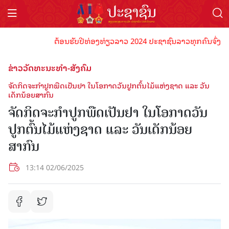
ຕ້ອນຮັບປີທ່ອງທ່ຽວລາວ 2024 ປະຊາຊົນລາວທຸກຄົນຈົ່ງພ້ອມເປັ
ຂ່າວວັດທະນະທຳ-ສັງຄົມ
ຈັດ​ກິດ​ຈະ​ກຳ​ປູກ​ພືດ​ເປັນ​ຢາ ໃນ​ໂອ​ກາດວັນປູກຕົ້ນໄມ້ແຫ່ງຊາດ ​ແລະ ວັນ
ເດັກນ້ອຍສາກົນ
ຈັດ​ກິດ​ຈະ​ກຳ​ປູກ​ພືດ​ເປັນ​ຢາ ໃນ​ໂອ​ກາດວັນ
ປູກຕົ້ນໄມ້ແຫ່ງຊາດ ​ແລະ ວັນເດັກນ້ອຍ
ສາກົນ
13:14 02/06/2025