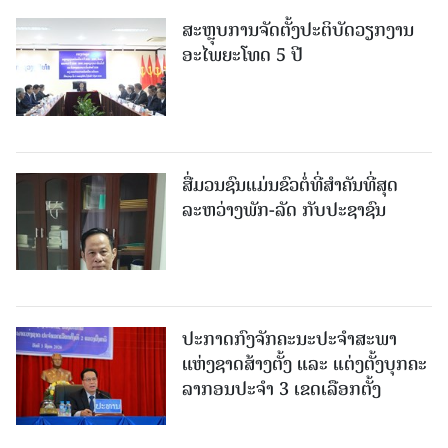
ສະຫຼຸບການຈັດຕັ້ງປະຕິບັດວຽກງານ
ອະໄພຍະໂທດ 5 ປີ
ສື່ມວນຊົນແມ່ນຂົວຕໍ່ທີ່ສໍາຄັນທີ່ສຸດ
ລະຫວ່າງພັກ-ລັດ ກັບປະຊາຊົນ
ປະກາດກົງຈັກຄະນະປະຈໍາສະພາ
ແຫ່ງຊາດສ້າງຕັ້ງ ແລະ ແຕ່ງຕັ້ງບຸກຄະ
ລາກອນປະຈໍາ 3 ເຂດເລືອກຕັ້ງ