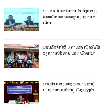
ພະແນກໂຍທາທິການ-ຂົນສົ່ງແຂວງ
ສະຫວັນນະເຂດສະຫຼຸບວຽກງານ 6
ເດືອນ
ມອບລົດຈັກໃຫ້ 3 ຕາແສງ ເພື່ອຮັບໃຊ້
ວຽກງານບໍລິຫານ ແລະ ພັດທະນາ
ການນຳ ແຂວງຫຼວງພະບາງ ຊຸກຍູ້
ວຽກງານຮອບດ້ານຢູ່ເມືອງວຽງຄໍາ