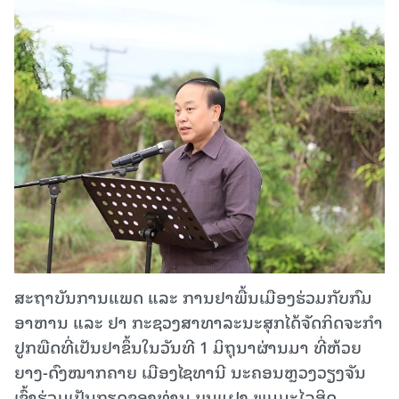
ສະຖາບັນການແພດ ແລະ ການຢາພື້ນເມືອງຮ່ວມກັບກົມ
ອາຫານ ແລະ ຢາ ກະຊວງສາທາລະນະສຸກໄດ້ຈັດກິດຈະກໍາ
ປູກພືດທີ່ເປັນຢາຂຶ້ນໃນວັນ​ທີ 1 ມິ​ຖຸ​ນາຜ່ານມາ ທີ່ຫ້ວຍ
ຍາງ-ດົງໝາກຄາຍ ເມືອງໄຊທານີ ນະຄອນຫຼວງວຽງຈັນ
ເຂົ້າຮ່ວມເປັນກຽດຂອງທ່ານ ບຸນແຝງ ພູມມະໄລສິດ