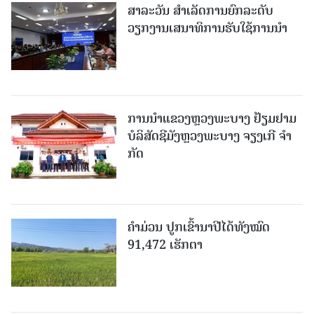
ສາລະວັນ ສໍາເລັດການຍົກລະດັບ
ວຽກງານເສນາທິການຮັບໃຊ້ການນໍາ
ການນຳແຂວງຫຼວງພະບາງ ຢ້ຽມ​ຢາມ
ບໍ​ລິ​ສັດຊີມັງຫຼວງພະບາງ ຈຽງເກີ ຈໍາ
ກັດ
ຄໍາມ່ວນ ປູກເຂົ້ານາປີໄດ້ທັງໝົດ
91,472 ເຮັກຕາ