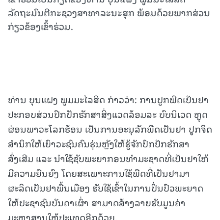
ລັດຖະມົນຕີກະຊວງສາທາລະນະສຸກ ພ້ອມດ້ວຍພາກສ່ວນ
ກ່ຽວຂ້ອງເຂົ້າຮ່ວມ.
ທ່ານ ບຸນແຝງ ພູມມະໄລສິດ ກ່າວວ່າ: ການປູກພືດເປັນຢາ
ປະກອບສ່ວນປົກປັກຮັກສາສິ່ງແວດລ້ອມລະ ບົບນິເວດ ຫຼຸດ
ຜ່ອນພາວະໂລກຮ້ອນ ເປັນການອະນຸລັກພືດເປັນຢາ ປູກຈິດ
ສໍານຶກໃຫ້ເຍົາວະຊົນຄົນຮຸ່ນຫຼັງໃຫ້ຮູ້ຈັກປົກປັກຮັກສາ
ສົ່ງເສີມ ແລະ ນໍາໃຊ້ຊັບພະຍາກອນທໍາມະຊາດທີ່ເປັນຢາໃຫ້
ມີຄວາມຍືນຍົງ ໂດຍສະເພາະການໃຊ້ພືດທີ່ເປັນຢາມາ
ຜະລິດເປັນຢາພື້ນເມືອງ ຮັບໃຊ້ເຂົ້າໃນການປິ່ນປົວພະຍາດ
ໃຫ້ປະຊາຊົນບັນດາເຜົ່າ ສາມາດສ້າງລາຍຮັບມູນຄ່າ
ມະຫາສານໃຫ້ປະເທດອີກດ້ວຍ.