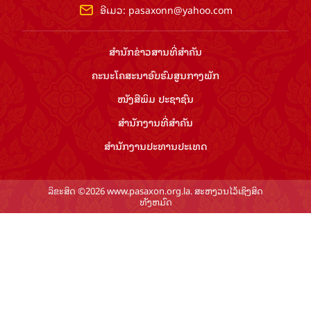
ອີເມວ:
pasaxonn@yahoo.com
ສຳ​ນັກ​ຂ່າວ​ສານ​ທີ່​ສຳ​ຄັນ​
ຄະນະໂຄສະນາອົບຮົມ​ສູນ​ກາງ​ພັກ
ໜັງສືພິມ ປະ​ຊາ​ຊົນ
ສຳ​ນັກ​ງານ​ທີ່​ສຳ​ຄັນ
ສຳ​ນັກ​ງານ​ປະ​ທານ​ປະ​ເທດ
ລິຂະສິດ ©2026 www.pasaxon.org.la. ສະຫງວນໄວ້ເຊິງສິດ
ທັງຫມົດ