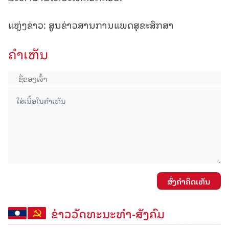
ແຫຼ່ງຂ່າວ: ສູນຂ່າວສານການແພດສຸຂະສຶກສາ
ຄໍາເຫັນ
ສົ່ງຄໍາຄິດເຫັນ
ຂ່າວວັດທະນະທຳ-ສັງຄົມ