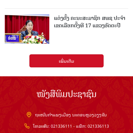
ແຕ່ງຕັ້ງ ຄະນະສະມາຊິກ ສພຊ ປະຈຳ
ເຂດເລືອກຕັ້ງທີ 17 ແຂວງອັດຕະປື
ເພີ່ມເຕີມ
ໜັງສືພິມປະຊາຊົນ
ຖະໜົນກຳແພງເມືອງ ນະຄອນຫຼວງວຽງຈັນ
ໂທລະສັບ: 021336111 - ແຟັກ: 021336113