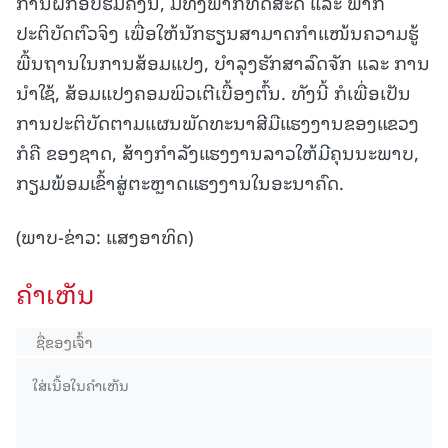
ການຝຶກອົບຮົມຄັ້ງນີ້, ມີທັງພາກທິດສະດີ ແລະ ພາກ
ປະຕິບັດຕົວຈິງ ເພື່ອໃຫ້ນັກຮຽນສາມາດກຳແໜ້ນຄວາມຮູ້
ພື້ນຖານໃນການສ້ອມແປງ, ບຳລຸງຮັກສາລົດຈັກ ແລະ ການ
ນຳໃຊ້, ສ້ອມແປງຄອມພິວເຕີເບື້ອງຕົ້ນ. ທັງນີ້ ກໍເພື່ອເປັນ
ການປະຕິບັດຕາມແຜນພັດທະນາສີມືແຮງງານຂອງແຂວງ
ກໍຄື ຂອງຊາດ, ສ້າງກຳລັງແຮງງານລາວໃຫ້ມີຄຸນນະພາບ,
ກຽມພ້ອມເຂົ້າສູ່ຕະຫຼາດແຮງງານໃນອະນາຄົດ.
(ພາບ-ຂ່າວ: ແສງອາທິດ)
ຄໍາເຫັນ