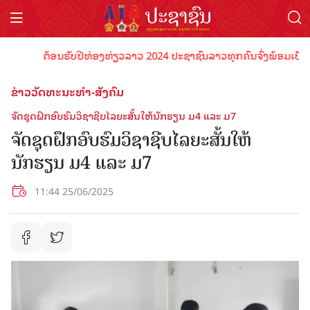
ຕ້ອນຮັບປີທ່ອງທ່ຽວລາວ 2024 ປະຊາຊົນລາວທຸກຄົນຈົ່ງພ້ອມເປັນເຈົ້າພ
ຂ່າວວັດທະນະທຳ-ສັງຄົມ
ຈັດຊຸດຝຶກອົບຮົມວິຊາຊີບໄລຍະສັ້ນໃຫ້ນັກຮຽນ ມ4 ແລະ ມ7
ຈັດຊຸດຝຶກອົບຮົມວິຊາຊີບໄລຍະສັ້ນໃຫ້
ນັກຮຽນ ມ4 ແລະ ມ7
11:44 25/06/2025