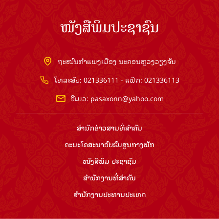
ໜັງສືພິມປະຊາຊົນ
ຖະໜົນກຳແພງເມືອງ ນະຄອນຫຼວງວຽງຈັນ
ໂທລະສັບ: 021336111 - ແຟັກ: 021336113
ອີເມວ:
pasaxonn@yahoo.com
ສຳ​ນັກ​ຂ່າວ​ສານ​ທີ່​ສຳ​ຄັນ​
ຄະນະໂຄສະນາອົບຮົມ​ສູນ​ກາງ​ພັກ
ໜັງສືພິມ ປະ​ຊາ​ຊົນ
ສຳ​ນັກ​ງານ​ທີ່​ສຳ​ຄັນ
ສຳ​ນັກ​ງານ​ປະ​ທານ​ປະ​ເທດ