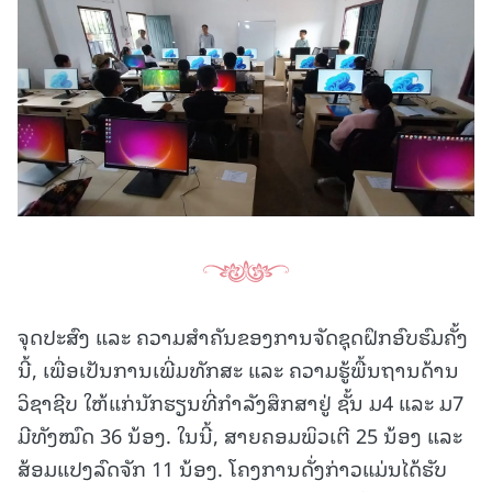
ຈຸດປະສົງ ແລະ ຄວາມສຳຄັນຂອງການຈັດຊຸດຝຶກອົບຮົມຄັ້ງ
ນີ້, ເພື່ອເປັນການເພີ່ມທັກສະ ແລະ ຄວາມຮູ້ພື້ນຖານດ້ານ
ວິຊາຊີບ ໃຫ້ແກ່ນັກຮຽນທີ່ກຳລັງສຶກສາຢູ່ ຊັ້ນ ມ4 ແລະ ມ7
ມີທັງໝົດ 36 ນ້ອງ. ໃນນີ້, ສາຍຄອມພິວເຕີ 25 ນ້ອງ ແລະ
ສ້ອມແປງລົດຈັກ 11 ນ້ອງ. ໂຄງການດັ່ງກ່າວແມ່ນໄດ້ຮັບ