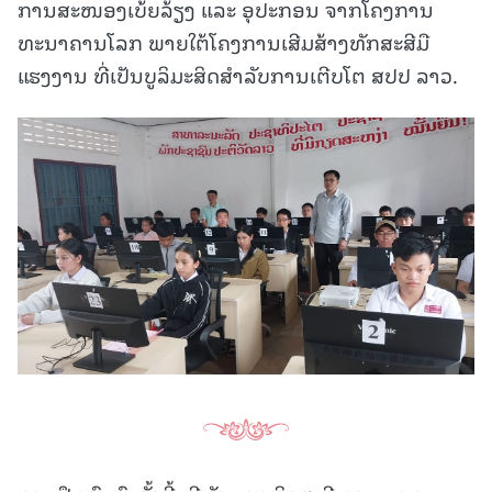
ການສະໜອງເບ້ຍລ້ຽງ ແລະ ອຸປະກອນ ຈາກໂຄງການ
ທະນາຄານໂລກ ພາຍໃຕ້ໂຄງການເສີມສ້າງທັກສະສີມື
ແຮງງານ ທີ່ເປັນບູລິມະສິດສຳລັບການເຕີບໂຕ ສປປ ລາວ.