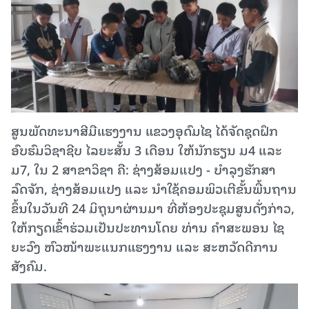
ສູນພັດທະນາສີມືແຮງງານ ແຂວງອຸດົມໄຊ ໄດ້ຈັດຊຸດຝຶກ
ອົບຮົມວິຊາຊີບ ໄລຍະສັ້ນ 3 ເດືອນ ໃຫ້ນັກຮຽນ ມ4 ແລະ
ມ7, ໃນ 2 ສາຂາວິຊາ ຄື: ຊ່າງສ້ອມແປງ - ບໍາລຸງຮັກສາ
ລົດຈັກ, ຊ່າງສ້ອມແປງ ແລະ ນຳໃຊ້ຄອມພິວເຕີຂັ້ນພື້ນຖານ
ຂຶ້ນໃນວັນທີ 24 ມິຖຸນາຜ່ານມາ ທີ່ຫ້ອງປະຊຸມສູນດັ່ງກ່າວ,
ໃຫ້ກຽດເຂົ້າຮ່ວມເປັນປະທານໂດຍ ທ່ານ ຄຳສະພອນ ໄຊ
ຍະວົງ ຫົວໜ້າພະແນກແຮງງານ ແລະ ສະຫວັດດີການ
ສັງຄົມ.