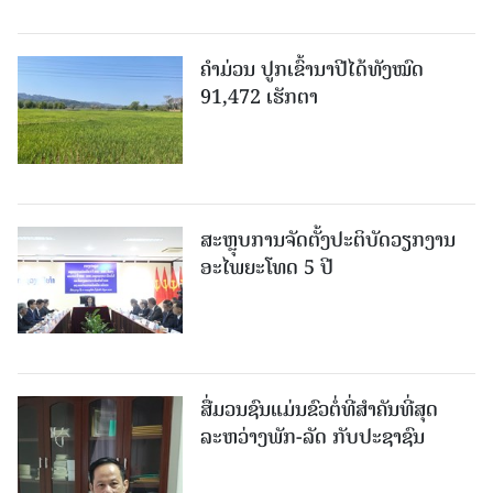
ຄໍາມ່ວນ ປູກເຂົ້ານາປີໄດ້ທັງໝົດ
91,472 ເຮັກຕາ
ສະຫຼຸບການຈັດຕັ້ງປະຕິບັດວຽກງານ
ອະໄພຍະໂທດ 5 ປີ
ສື່ມວນຊົນແມ່ນຂົວຕໍ່ທີ່ສໍາຄັນທີ່ສຸດ
ລະຫວ່າງພັກ-ລັດ ກັບປະຊາຊົນ