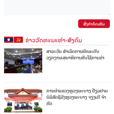
ສົ່ງຄໍາຄິດເຫັນ
ຂ່າວວັດທະນະທຳ-ສັງຄົມ
ສາລະວັນ ສໍາເລັດການຍົກລະດັບ
ວຽກງານເສນາທິການຮັບໃຊ້ການນໍາ
ການນຳແຂວງຫຼວງພະບາງ ຢ້ຽມ​ຢາມ
ບໍ​ລິ​ສັດຊີມັງຫຼວງພະບາງ ຈຽງເກີ ຈໍາ
ກັດ