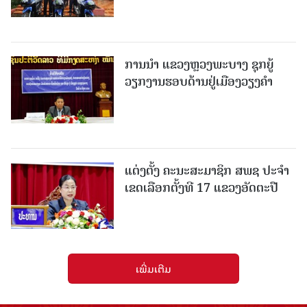
ການນຳ ແຂວງຫຼວງພະບາງ ຊຸກຍູ້
ວຽກງານຮອບດ້ານຢູ່ເມືອງວຽງຄໍາ
ແຕ່ງຕັ້ງ ຄະນະສະມາຊິກ ສພຊ ປະຈຳ
ເຂດເລືອກຕັ້ງທີ 17 ແຂວງອັດຕະປື
ເພີ່ມເຕີມ