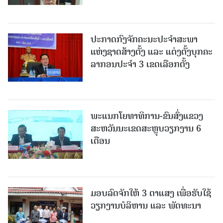
ປະກາດກົງຈັກຄະນະປະຈໍາສະພາ
ແຫ່ງຊາດສ້າງຕັ້ງ ແລະ ແຕ່ງຕັ້ງບຸກຄະ
ລາກອນປະຈໍາ 3 ເຂດເລືອກຕັ້ງ
ພະແນກໂຍທາທິການ-ຂົນສົ່ງແຂວງ
ສະຫວັນນະເຂດສະຫຼຸບວຽກງານ 6
ເດືອນ
ມອບລົດຈັກໃຫ້ 3 ຕາແສງ ເພື່ອຮັບໃຊ້
ວຽກງານບໍລິຫານ ແລະ ພັດທະນາ