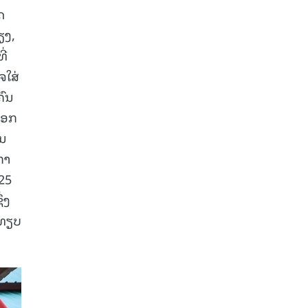
ດ
ຽງ,
ີ່
ຈໃສ່
ຄົນ
-ອອກ
ານ
ກາ
25
່ງ
ດທຽບ