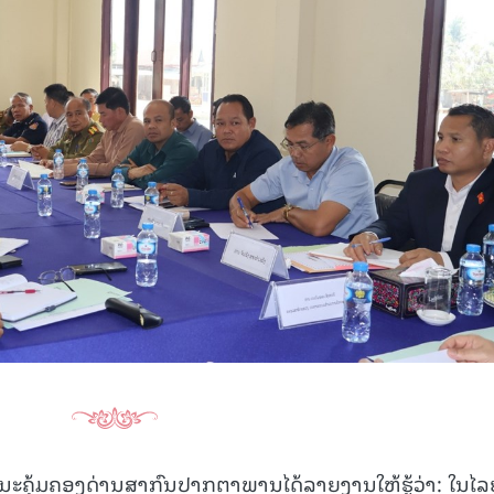
15.039(06-08-20
ະນະຄຸ້ມຄອງດ່ານສາກົນປາກຕາພານໄດ້ລາຍງານໃຫ້ຮູ້ວ່າ: ໃນໄລ