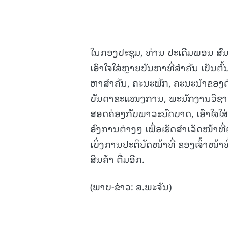
ໃນກອງປະຊຸມ, ທ່ານ ປະເດີມພອນ ສົນ
ເອົາໃຈໃສ່ຫຼາຍບັນຫາທີ່ສໍາຄັນ ເປັນຕົ
ຫາສໍາຄັນ, ຄະນະພັກ, ຄະນະນຳຂອງດ່
ບັນດາຂະແໜງການ, ພະນັກງານວິຊາກ
ສອດຄ່ອງກັບພາລະບົດບາດ, ເອົາໃ
ອົງການຕ່າງໆ ເພື່ອເຮັດສໍາເລັດໜ້
ເບິ່ງການປະຕິບັດໜ້າທີ່ ຂອງເຈົ້າໜ
ສິນຄ້າ ຕື່ມອີກ.
(ພາບ-ຂ່າວ: ສ.ພະຈັນ)