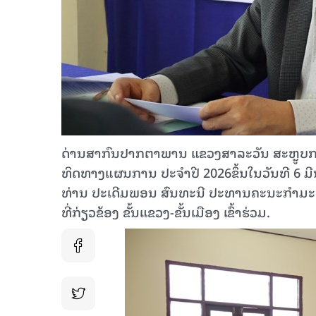
ດ່ານສາກົນປາກຕາພານ ແຂວງສາລະວັນ ສະຫຼູບກາ
ທິດທາງແຜນການ ປະຈໍາປີ 2026ຂຶ້ນໃນວັນທີ 6 ມີ
ທ່ານ ປະເດີມພອນ ສົນທະນີ ປະທານຄະນະກໍາມ
ທີ່ກ່ຽວຂ້ອງ ຂັ້ນແຂວງ-ຂັ້ນເມືອງ ເຂົ້າຮ່ວມ.