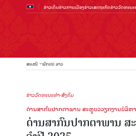
ຂ່າວເດັ່ນ
ຂ່າວການເມືອງ
ຂ່າວເສດຖະກິດ
ຂ່າວວັດທະນະທ
ສະເໜີ
ພັກປປ ລາວ
ຂ່າວວັດທະນະທຳ-ສັງຄົມ
ດ່ານສາກົນປາກຕາພານ ສະຫຼູບວວຽກງານບໍລິຫານ-
ດ່ານສາກົນປາກຕາພານ ສະຫ