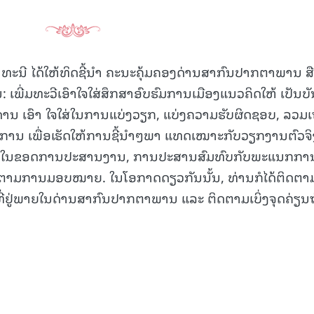
ທະນີ ໄດ້ໃຫ້ທິດຊີ້ນຳ ຄະນະຄຸ້ມຄອງດ່ານສາກົນປາກຕາພານ ສືບ
້ນ: ເພີ່ມທະວີເອົາໃຈໃສ່ສຶກສາອົບຮົມການເມືອງແນວຄິດໃຫ້ ເປັນບ
ານ ເອົາ ໃຈໃສ່ໃນການແບ່ງວຽກ, ແບ່ງຄວາມຮັບຜິດຊອບ, ລວມເ
ານ ເພື່ອເຮັດໃຫ້ການຊີ້ນຳໆພາ ແທດເໝາະກັບວຽກງານຕົວຈິ
ຈໃສ່ໃນຂອດການປະສານງານ, ການປະສານສົມທົບກັບພະແນກກາ
າທີ່ຕາມການມອບໝາຍ. ໃນໂອກາດດຽວກັນນັ້ນ, ທ່ານກໍໄດ້ຕິດຕາ
້າທີ່ຢູ່ພາຍໃນດ່ານສາກົນປາກຕາພານ ແລະ ຕິດຕາມເບິ່ງຈຸດຄ່ຽນ