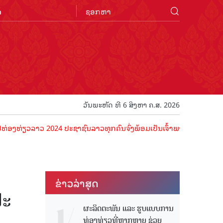
n
ວັນພະຫັດ ທີ 6 ສິງຫາ ຄ.ສ. 2026
າວ 2024 ປະຊາຊົນລາວທຸກຄົນຈົ່ງພ້ອມເປັນເຈົ້າພາບທີ່ດີ ຕ້ອນຮັບນັກທ່ອງທ່
ຂ່າວ​ລ່າ​ສຸດ
ປະ
ຜະລິດຕະພັນ ແລະ ຮູບແບບການ
ທ່ອງທ່ຽວທີ່ຫຼາກຫຼາຍ ຊ່ວຍ