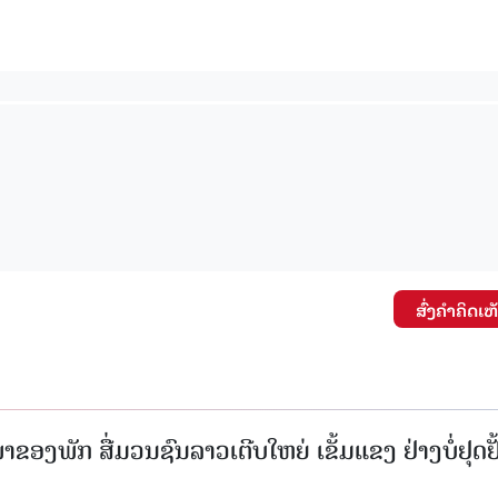
ສົ່ງຄໍາຄິດເຫ
ຂອງພັກ ສື່ມວນຊົນລາວເຕີບໃຫຍ່ ເຂັ້ມແຂງ ຢ່າງບໍ່ຢຸດຢັ