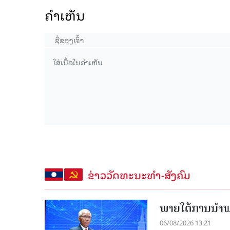
ຄໍາເຫັນ
ຂ່າວວັດທະນະທຳ-ສັງຄົມ
ພາຍໃຕ້ການນໍາພາ
06/08/2026 13:21