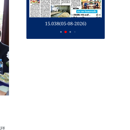
26)
15.038(05-08-2026)
1
ຍະ