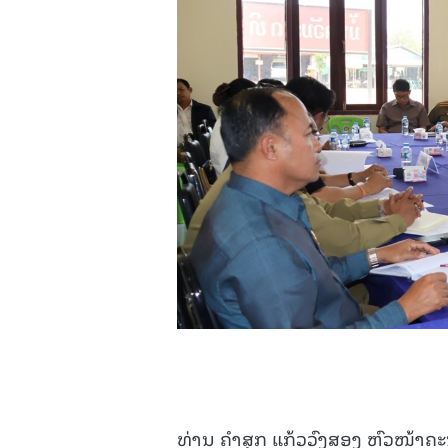
ທ່ານ ຄໍາສຸກ ແກ້ວວົງສອງ ຫົວໜ້າຄ