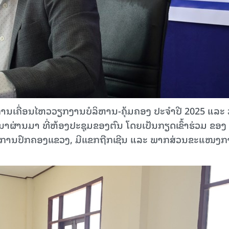
ນເຄື່ອນໄຫວວຽກງານບໍລິຫານ-ຄຸ້ມຄອງ ປະຈໍາປີ 2025 ແລະ
ນາຜ່ານມາ ທີ່ຫ້ອງປະຊຸມຂອງຕົນ ໂດຍເປັນກຽດເຂົ້າຮ່ວມ ຂອງ
ະການປົກຄອງແຂວງ, ມີແຂກຖືກເຊີນ ແລະ ພາກສ່ວນຂະແໜງ