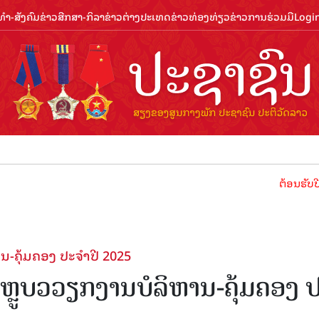
ຳ-ສັງຄົມ
ຂ່າວສືກສາ-ກິລາ
ຂ່າວຕ່າງປະເທດ
ຂ່າວທ່ອງທ່ຽວ
ຂ່າວການຮ່ວມມື
Logi
ຕ້ອນຮັບປີທ່ອງທ່ຽວລ
ຄຸ້ມຄອງ ປະຈໍາປີ 2025
ຼູບວວຽກງານບໍລິຫານ-ຄຸ້ມຄອງ 