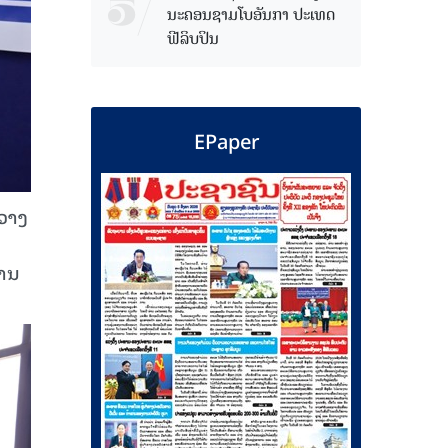
ນະຄອນຊາມໂບ​ອັນກາ ປະເທດ
ຟີລິບປິນ
EPaper
 ວາງ
ການ