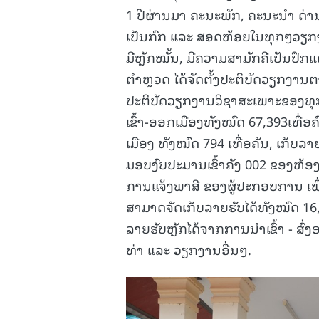
1 ປີຜ່ານມາ ຄະນະພັກ, ຄະນະນໍາ ດ
ເປັນກົກ ແລະ ສອດຫ້ອຍໃນທຸກໆວຽກງາ
ມີຫຼັກໝັ້ນ, ມີຄວາມສາມັກຄີເປັນປຶກ
ຕຳຫຼວດ ໄດ້ຈັດຕັ້ງປະຕິບັດວຽກງານຕາ
ປະຕິບັດວຽກງານວິຊາສະເພາະຂອງທ
ເຂົ້າ-ອອກເມືອງທັງໝົດ 67,393ເທື່ອຄ
ເມືອງ ທັງໝົດ 794 ເທື່ອຄັນ, ເກັບ
ມອບງົບປະມານເຂົ້າຄັງ 002 ຂອງຫ້
ການແຈ້ງພາສີ ຂອງຜູ້ປະກອບການ ເພື
ສາມາດຈັດເກັບລາຍຮັບໄດ້ທັງໝົດ 16
ລາຍຮັບຫຼັກໄດ້ຈາກການນຳເຂົ້າ - ສົ
ທ່າ ແລະ ວຽກງານອື່ນໆ.