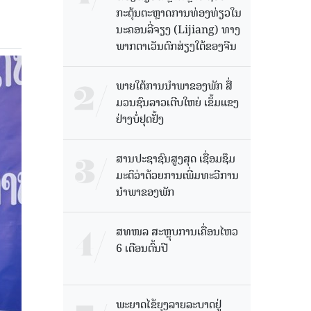
ກະຕຸ້ນຕະຫຼາດການທ່ອງທ່ຽວໃນ
ນະຄອນລີ່ຈຽງ (Lijiang) ທາງ
ພາກຕາເວັນຕົກສ່ຽງໃຕ້ຂອງຈີນ
ພາຍໃຕ້ການນໍາພາຂອງພັກ ສື່
ມວນຊົນລາວເຕີບໃຫຍ່ ເຂັ້ມແຂງ
ຢ່າງບໍ່ຢຸດຢັ້ງ
ສານປະຊາຊົນສູງສຸດ ເຊື່ອມຊຶມ
ມະຕິວ່າດ້ວຍການເພີ່ມທະວີການ
ນຳພາຂອງພັກ
ສທໜລ ສະຫຼຸບການເຄື່ອນໄຫວ
6 ເດືອນຕົ້ນປີ
ພະຍາດໄຂ້ຍຸງລາຍລະບາດຢູ່