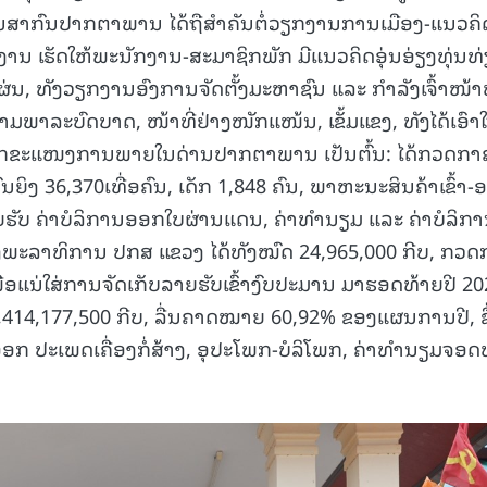
່ານສາກົນປາກຕາພານ ໄດ້ຖືສຳຄັນຕໍ່ວຽກງານການເມືອງ-ແນວຄິ
ນ ເຮັດໃຫ້ພະນັກງານ-ສະມາຊິກພັກ ມີແນວຄິດອຸ່ນອ່ຽງທຸ່ນທ່
ແຜ່ນ, ທັງວຽກງານອົງການຈັດຕັ້ງມະຫາຊົນ ແລະ ກຳລັງເຈົ້າໜ້າທ
ມພາລະບົດບາດ, ໜ້າທີ່ຢ່າງໜັກແໜ້ນ, ເຂັ້ມແຂງ, ທັງໄດ້ເອົາໃ
ຸກຂະແໜງການພາຍໃນດ່ານປາກຕາພານ ເປັນຕົ້ນ: ໄດ້ກວດກາ
ົນຍິງ 36,370ເທື່ອຄົນ, ເດັກ 1,848 ຄົນ, ພາຫະນະສິນຄ້າເຂົ້າ
ລາຍຮັບ ຄ່າບໍລິການອອກໃບຜ່ານແດນ, ຄ່າທໍານຽມ ແລະ ຄ່າບໍລິກ
ອງພະລາທິການ ປກສ ແຂວງ ໄດ້ທັງໝົດ 24,965,000 ກີບ, ກວດ
່ອແນ່ໃສ່ການຈັດເກັບລາຍຮັບເຂົ້າງົບປະມານ ມາຮອດທ້າຍປີ 20
,414,177,500 ກີບ, ລື່ນຄາດໝາຍ 60,92% ຂອງແຜນການປີ, ຊຶ
່ງອອກ ປະເພດເຄື່ອງກໍ່ສ້າງ, ອຸປະໂພກ-ບໍລິໂພກ, ຄ່າທຳນຽມຈອ