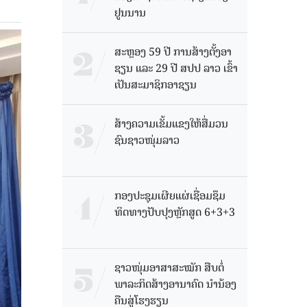
ຢູນນານ
ສະຫຼອງ 59 ປີ ການສ້າງຕັ້ງອາ
ຊຽນ ແລະ 29 ປີ ສປປ ລາວ ເຂົ້າ
ເປັນສະມາຊິກອາຊຽນ
ສ້າງຄວາມເຂັ້ມແຂງໃຫ້ສື່ມວນ
ຊົນຊາວໜຸ່ມລາວ
ກອງປະຊຸມເຜີຍແຜ່ເຊື່ອມຊຶມ
ທິດທາງປັບປຸງຫຼັກສູດ 6+3+3
ຊາວໜຸ່ມອາສາສະໝັກ ສືບຕໍ່
ພາລະກິດສ້າງອານາຄົດ ນໍານ້ອງ
ຄືນສູ່ໂຮງຮຽນ