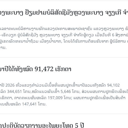
ະບາງ ຢ້ຽມ​ຢາມບໍ​ລິ​ສັດຊີມັງຫຼວງພະບາງ ຈຽງເກີ ຈໍ
ົງ ເລ​ຂາ​ຄະ​ນະ​ບໍ​ລິ​ຫານ​ງານ​ພັກແຂວງປະທານສະພາປະຊາຊົນ ແຂວງຫຼວງພະບາງ 
ັດວຽກ ຢູ່ບໍລິສັດຊີມັງ ຫຼວງພະບາງ ຈຽງເກີ ຈໍາກັດຜູ້ດຽວ ເມື່ອ​ວັນ​ທີ 6 ສິງ​ຫາ​ຜ
ຕັ້ງຢູ່ເຂດພັດທະນານ້ຳຖ້ວມ ເມືອງນໍ້າບາກ, ໂດຍໄດ້ຮັບການຕ້ອນຮັບຈາກ ຜູ້ບໍລິຫານ
ານ.
ານາປີໄດ້ທັງໝົດ 91,472 ເຮັກຕາ
າປີ 2026 ທົ່ວແຂວງຄໍາມ່ວນມີເນື້ອທີ່ແຜນປູກເຂົ້ານາປີລວມທັງໝົດ 94,102
ລິດ 344,651 ໂຕນ,ໝົດແນວພັນເຂົ້າ 5,646 ໂຕນ, ສ່ວນແຜນການປູກພືດເພື່ອເປ
ຮັກຕາ, ຄາດຄະເນຜົນຜະລິດ 197,009 ໂຕນ; ແຜນການປູກພືດເພື່ອເປັນສິນຄ້າ
ະເນຜົນຜະລິດ 147,641 ໂຕນ.
ັ້ງປະຕິບັດວຽກງານອະໄພຍະໂທດ 5 ປີ