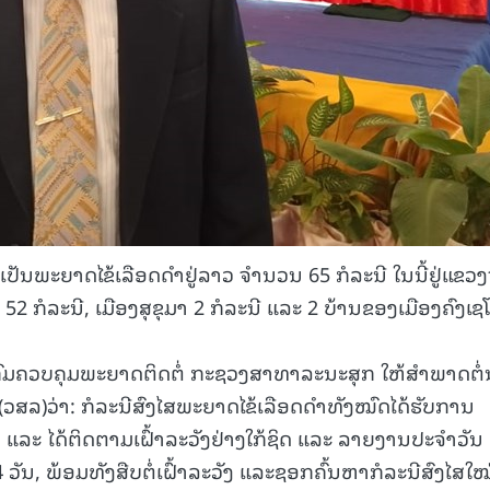
ເປັນພະຍາດໄຂ້ເລືອດດໍາຢູ່ລາວ ຈໍານວນ 65 ກໍລະນີ ໃນນີ້ຢູ່ແຂວງ
ກ 52 ກໍລະນີ, ເມືອງສຸຂຸມາ 2 ກໍລະນີ ແລະ 2 ບ້ານຂອງເມືອງຄົງເ
ກົມຄວບຄຸມພະຍາດຕິດຕໍ່ ກະຊວງສາທາລະນະສຸກ ໃຫ້ສໍາພາດຕໍ່
ສລ)ວ່າ: ກໍລະນີສົງໄສພະຍາດໄຂ້ເລືອດດໍາທັງໝົດໄດ້ຮັບການ
ະ ໄດ້ຕິດຕາມເຝົ້າລະວັງຢ່າງໃກ້ຊິດ ແລະ ລາຍງານປະຈໍາວັນ ຜູ
14 ວັນ, ພ້ອມທັງສືບຕໍ່ເຝົ້າລະວັງ ແລະຊອກຄົ້ນຫາກໍລະນີສົງໄສໃ