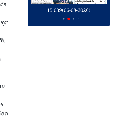
ດໍາ
026)
15.038(05-08-2026)
ງ
ນທຸກ
ທັນ
ງ
ສຍ
1
ໍາ
ລືອດ