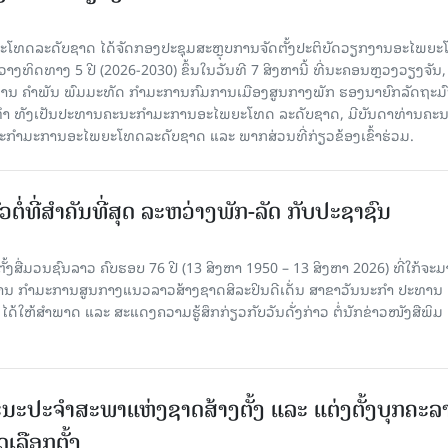
ທດລະດັບຊາດ ໄດ້ຈັດກອງປະຊຸມສະຫຼຸບການຈັດຕັ້ງປະຕິບັດວຽກງານອະໄພຍ
ວາງທິດທາງ 5 ປີ (2026-2030) ຂຶ້ນໃນວັນທີ 7 ສິງຫານີ້ ທີ່ນະຄອນຫຼວງວຽງຈັນ
ານ ຄໍາພັນ ພົມມະທັດ ກຳມະການກົມການເມືອງສູນກາງພັກ ຮອງນາຍົກລັດຖະມົ
ິທຳ ທັງເປັນປະທານຄະນະກຳມະການອະໄພຍະໂທດ ລະດັບຊາດ, ມີບັນດາທ່ານຄະ
ກຳມະການອະໄພຍະໂທດລະດັບຊາດ ແລະ ພາກສ່ວນທີ່ກ່ຽວຂ້ອງເຂົ້າຮ່ວມ.
ວຕໍ່ທີ່ສໍາຄັນທີ່ສຸດ ລະຫວ່າງພັກ-ລັດ ກັບປະຊາຊົນ
ັ້ງສື່ມວນຊົນລາວ ຄົບຮອບ 76 ປີ (13 ສິງຫາ 1950 – 13 ສິງຫາ 2026) ທີ່ໃກ້ຈະມ
ສານ ກໍາມະການສູນກາງແນວລາວສ້າງຊາດສິລະປິນດີເດັ່ນ ສາຂາວັນນະກໍາ ປະທານ
ດ້ໃຫ້ສໍາພາດ ແລະ ສະແດງຄວາມຮູ້ສຶກກ່ຽວກັບວັນດັ່ງກ່າວ ຕໍ່ນັກຂ່າວໜັງສືພິມ
ນະປະຈໍາສະພາແຫ່ງຊາດສ້າງຕັ້ງ ແລະ ແຕ່ງຕັ້ງບຸກຄະລ
ເລືອກຕັ້ງ