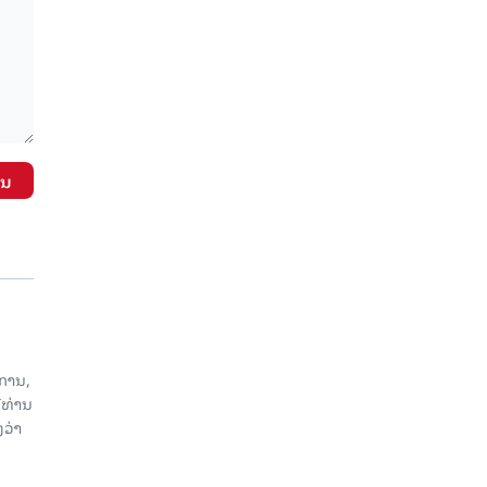
ັນ
ການ,
ີທ່ານ
ວ່າ