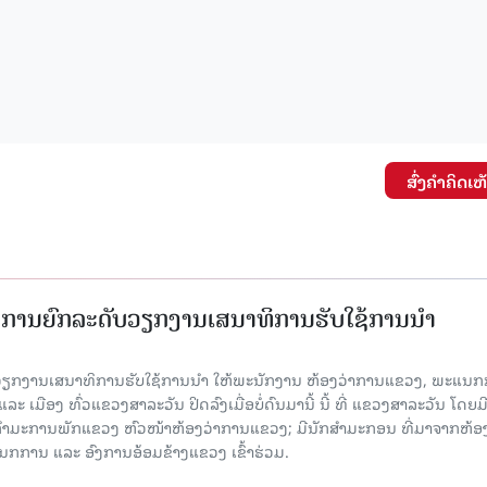
ສົ່ງຄໍາຄິດເຫ
ັດການຍົກລະດັບວຽກງານເສນາທິການຮັບໃຊ້ການນໍາ
ັບວຽກງານເສນາທິການຮັບໃຊ້ການນໍາ ໃຫ້ພະນັກງານ ຫ້ອງວ່າການແຂວງ, ພະແນກ
 ເມືອງ ທົ່ວແຂວງສາລະວັນ ປິດລົງເມື່ອ​ບໍ່​ດົນ​ມາ​ນີ້ ນີ້ ທີ່ ແຂວງສາລະວັນ ໂດຍ​ມ
ກຳມະການພັກແຂວງ ຫົວໜ້າຫ້ອງວ່າການແຂວງ; ມີນັກສຳມະກອນ ທີ່ມາຈາກຫ້ອງ
ກການ ແລະ ອົງການອ້ອມຂ້າງແຂວງ ເຂົ້າຮ່ວມ.