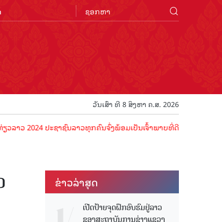
n
ວັນເສົາ ທີ 8 ສິງຫາ ຄ.ສ. 2026
024 ປະຊາຊົນລາວທຸກຄົນຈົ່ງພ້ອມເປັນເຈົ້າພາບທີ່ດີ ຕ້ອນຮັບນັກທ່ອງທ່ຽວດ້
ວ
ຂ່າວ​ລ່າ​ສຸດ
ເປີດປ້າຍຈຸດຝຶກອົບຮົມຢູ່ລາວ
ຂອງສະຖາບັນການຊ່າງແຂວງ