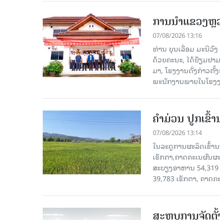
ການນຳແຂວງຫຼວງພ
07/08/2026 13:16
ທ່ານ ບຸນເລື່ອມ ມະນີວ
ດ້ວຍຄະນະ, ໄດ້ຢ້ຽມຢາມ-ເຮ
ມາ, ໂຮງ​ງານ​ດັ່ງ​ກ່າວ
ພະນັກງານພາຍໃນໂຮງງ
ຄໍາມ່ວນ ປູກເຂົ້
07/08/2026 13:14
ໃນລະດູການຜະລິດເຂົ້ານ
ເຮັກຕາ,ຄາດຄະເນຜົນຜະ
ສະບຽງອາຫານ 54,319 ເ
39,783 ເຮັກຕາ, ຄາດຄ
ສະຫຼຸບການຈັດຕ