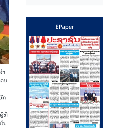
EPaper
ຈໍາ
ຊໂດນ
ນັກ
້ທີ່
ໝ່ໃນ