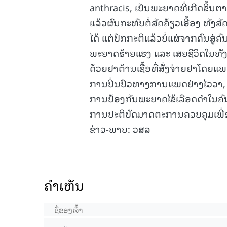
anthracis, ເປັນພະຍາດທີ່ເກີດຂຶ້ນຕ
ແລ້ວຜົນກະທົບຕໍ່ສັດຄ້ຽວເອື້ອງ ທັງສ
ໄດ້ ແຕ່ປົກກະຕິແລ້ວບໍ່ແຜ່ຈາກຄົນສູ່ຄົ
ພະຍາດຮ້າຍແຮງ ແລະ ເສຍຊີວິດໃນທັງ
ດ້ວຍຢາຕ້ານເຊື້ອທີ່ສັ່ງຈ່າຍຢາໂດຍແພ
ການປິ່ນປົວທາງການແພດຢ່າງໄວວາ, ຄວ
ການປ້ອງກັນພະຍາດໄຂ້ເລືອດດໍາໃນຄົ
ການປະຕິບັດມາດຕະການຄວບຄຸມເພື
ຂ່າວ-ພາບ: ວສລ
ຄໍາເຫັນ