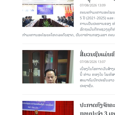
07/08/2026 13:09
ຄະນະກຳມະການອະໄພຍະໂ
5 ປີ (2021-2025) ແລະ 
ການເປັນປະທານຂອງ ທ່
ລັດຖະມົນຕີກະຊວງຍຸຕ
ກໍາມະການອະໄພຍະໂທດລະດັບຊາດ, ບັນດາທ່ານກອງເລຂາ ຄະນະ
ສື່ມວນຊົນແມ່ນຂົ
07/08/2026 13:07
ເນື່ອງໃນໂອກາດວັນສ້າງຕ
ນີ້ ທ່ານ ທອງໃບ ໂພທິ
ສະມາຄົມນັກປະພັນລາວ ໄ
ປະຊາຊົນ.
ປະກາດກົງຈັກຄະ
ກອນປະຈໍາ 3 ເຂດ