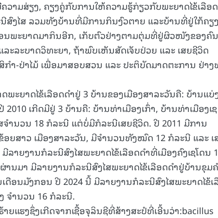
່ມີຄວາມສ່ຽງ, ຄຽງຄູ່ກັບການໃຫ້ຄວາມຮູ້ກ່ຽວກັບພະຍາດໄຂ້ເລືອດ
15.040(07-08-2026)
15.039(06-08-2
ີສົງໄສ ລວມທັງບ້ານທີ່ມີການກິນງົວຕາຍ ແລະບ້ານທີ່ຢູ່ໃກ້ຄຽ
ຍຍ້ອນພະຍາດມາກິນອີກ, ເກັບຕົວຢ່າງຕາມຕຸ່ມທີ່ຢູ່ຜິວໜັງຂອງຄົ
າະ ແລະລະບາດວິທະຍາ, ຖ້າພົບເຫັນສັດເຈັບປ່ວຍ ແລະ ເສຍຊີວິດ
ິກຳ-ປ່າໄມ້ ເພື່ອມາສອບສວນ ແລະ ປະຕິບັດມາດຕະການ ຢ່າງ
ະຍາດໄຂ້ເລືອດດໍາຢູ່ 3 ບ້ານຂອງເມືອງສາລະວັນຄື: ບ້ານແບ່
 2010 ເກີດມີຢູ່ 3 ບ້ານຄື: ບ້ານທ່າເມືອງເກົ່າ, ບ້ານທ່າເມືອງເຊ
ານວນ 18 ກໍລະນີ ແຕ່ບໍ່ມີກໍລະນີເສຍຊີວິດ. ປີ 2011 ມີການ
ຂ້ອຍສາວ ເມືອງສາລະວັນ, ມີຈໍານວນທັງໝົດ 12 ກໍລະນີ ແລະ ເ
22 ມີລາຍງານກໍລະນີສົງໄສພະຍາດໄຂ້ເລືອດດໍາທີ່ເມືອງຄົງເຊໂດນ 
3 ຜ່ານມາ ມີລາຍງານກໍລະນີສົງໄສພະຍາດໄຂ້ເລືອດດໍາຢູ່ບ້ານຂຸມຄ
ນເດືອນມັງກອນ ປີ 2024 ນີ້ ມີລາຍງານກໍລະນີສົງໄສພະຍາດໄຂ້ເ
ງ ຈໍານວນ 16 ກໍລະນີ.
ແຮງຊຶ່ງເກີດຈາກເຊື້ອຈຸລິນຊີທີ່ສ້າງສະປໍທີ່ເອີ້ນວ່າ:bacillus