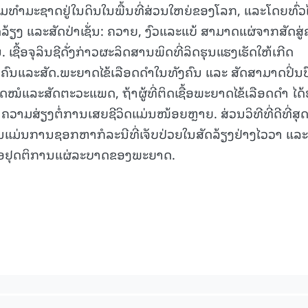
າມທໍາມະຊາດຢູ່ໃນດິນໃນພື້ນທີ່ສ່ວນໃຫຍ່ຂອງໂລກ, ແລະໂດຍທົ່ວ
ັດລ້ຽງ ແລະສັດປ່າເຊັ່ນ: ຄວາຍ, ງົວແລະແບ້ ສາມາດແຜ່ຈາກສັດສູ່
ນ. ເຊື້ອຈຸລິນຊີດັ່ງກ່າວຜະລິດສານພິດທີ່ລິດຮຸນແຮງເຮັດໃຫ້ເກີດ
ຄົນແລະສັດ.ພະຍາດໄຂ້ເລືອດດໍາໃນທັງຄົນ ແລະ ສັດສາມາດປິ່ນປ
ດໝໍແລະສັດຕະວະແພດ, ຖ້າຜູ້ທີ່ຕິດເຊື້ອພະຍາດໄຂ້ເລືອດດໍາ ໄດ້
າມສ່ຽງຕໍ່ການເສຍຊີວິດແມ່ນໜ້ອຍຫຼາຍ. ສ່ວນວິທີທີ່ດີທີ່ສຸ
ນແມ່ນການຊອກຫາກໍລະນີທີ່ເຈັບປ່ວຍໃນສັດລ້ຽງຢ່າງໄວວາ ແລະ
່ອຢຸດຕິການແຜ່ລະບາດຂອງພະຍາດ.