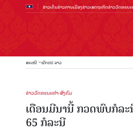
ຂ່າວເດັ່ນ
ຂ່າວການເມືອງ
ຂ່າວເສດຖະກິດ
ຂ່າວວັດທະນະທ
ສະເໜີ
ພັກປປ ລາວ
ຂ່າວວັດທະນະທຳ-ສັງຄົມ
ເດືອນມີນານີ້ ກວດພົບກໍລະ
65 ກໍລະນີ