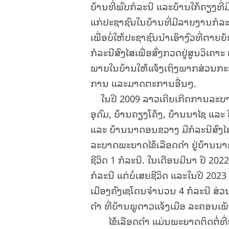
ບ້ານທີ່ພົບກໍລະນີ ແລະບ້ານໃກ້ຄຽງທີ
ແກ່ປະຊາຊົນໃນບ້ານທີ່ມີລາຍງານກໍລະນ
ເພື່ອບໍ່ໃຫ້ປະຊາຊົນນໍາເອົາງົວທີ່ຕາ
ກໍລະນີສົງໄສເພື່ອສົ່ງກວດຢູ່ສູນວິເຄ
ພາຍໃນບ້ານໃຫ້ແຈ້ງເຖິງພາກສ່ວນກະສ
ການ ແລະມາດຕະການອື່ນໆ.
ໃນປີ 2009 ລາວເຄີຍເກີດການລະບາດພ
ອຸດົມ, ບ້ານຄຽງໂຄ້ງ, ບ້ານນາໄຊ ແລະ ປີ
ແລະ ບ້ານນາດອນຂວາງ ມີກໍລະນີສົງໄສຈໍ
ລະບາດພະຍາດໄຂ້ເລືອດດໍາ ຢູ່ບ້ານນາ
ຊີວິດ 1 ກໍລະນີ. ໃນເດືອນມີນາ ປີ 20
ກໍລະນີ ແຕ່ບໍ່ເສຍຊີວິດ ແລະໃນປີ 202
ເມືອງຄົງເຊໂດນຈໍານວນ 4 ກໍລະນີ ສ່ວ
ດໍາ ທີ່ບ້ານພູດາວແຈ້ງເມືອ ລະຄອນເພັ
ໄຂ້ເລືອດດໍາ ແມ່ນພະຍາດຕິດຕໍ່ທີ່ຮ້າຍ