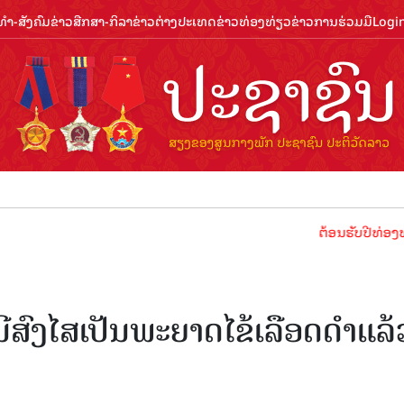
ຳ-ສັງຄົມ
ຂ່າວສືກສາ-ກິລາ
ຂ່າວຕ່າງປະເທດ
ຂ່າວທ່ອງທ່ຽວ
ຂ່າວການຮ່ວມມື
Logi
ຕ້ອນຮັບປີທ່ອງທ່ຽວລາວ 2
ນີສົງໄສເປັນພະຍາດໄຂ້ເລືອດດໍາແລ້