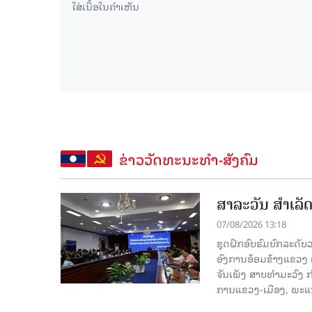
ຂ່າວວັດທະນະທຳ-ສັງຄົມ
ສາລະວັນ ສໍາເລ
07/08/2026 13:18
ຊຸດຝຶກອົບຮົມຍົກລະດ
ອົງການອ້ອມຂ້າງແຂວງ ແລະ
ຈັນເພັງ ສາຍທຳມະວົງ 
ການແຂວງ-ເມືອງ, ພະແນ