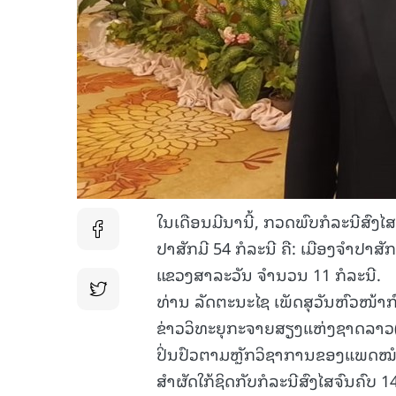
ໃນເດືອນມີນານີ້, ກວດພົບກໍລະນີສົງໄສ
ປາສັກມີ 54 ກໍລະນີ ຄື: ເມືອງຈໍາປາສັ
ແຂວງສາລະວັນ ຈໍານວນ 11 ກໍລະນີ.
ທ່ານ ລັດຕະນະໄຊ ເພັດສຸວັນຫົວໜ້າ
ຂ່າວວິທະຍຸກະຈາຍສຽງແຫ່ງຊາດລາວ(ວ
ປິ່ນປົວຕາມຫຼັກວິຊາການຂອງແພດໝໍ ແລ
ສໍາຜັດໃກ້ຊິດກັບກໍລະນີສົງໄສຈົນຄົບ 