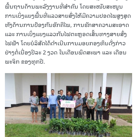
ພື້ນຖານດ້ານພະລັງງານທີ່ສໍາຄັນ ໂດຍສະໜັບສະໜູນ
ການເບິ່ງແຍງພື້ນທີ່ແລວສາຍສົ່ງໃຫ້ມີຄວາມປອດໄພສູງສຸດ
ທັງດ້ານການປ້ອງກັນອັກຄີໄພ, ການຮັກສາຄວາມສະອາດ
ແລະ ການເບິ່ງແຍງແລວກັນໄຟຕະຫຼອດເສັ້ນທາງສາຍສົ່ງ
ໄຟຟ້າ ໂດຍບໍລິສັດໄດ້ດໍາເນີນການມອບກອງທຶນດັ່ງກ່າວ
ຢ່າງຕໍ່ເນື່ອງປີລະ 2 ງວດ ໃນເດືອນພຶດສະພາ ແລະ ເດືອນ
ພະຈິກ ຂອງທຸກປີ.