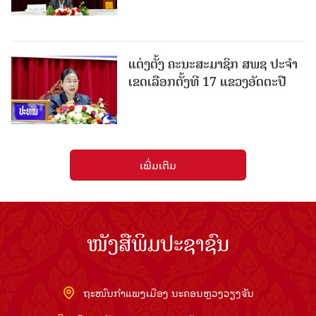
ແຕ່ງຕັ້ງ ຄະນະສະມາຊິກ ສພຊ ປະຈຳ
ເຂດເລືອກຕັ້ງທີ 17 ແຂວງອັດຕະປື
ເພີ່ມເຕີມ
ໜັງສືພິມປະຊາຊົນ
ຖະໜົນກຳແພງເມືອງ ນະຄອນຫຼວງວຽງຈັນ