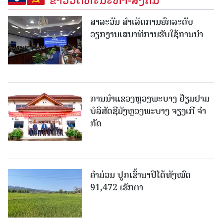
ສາລະວັນ ສໍາເລັດການຍົກລະດັບ
ວຽກງານເສນາທິການຮັບໃຊ້ການນໍາ
ການນຳແຂວງຫຼວງພະບາງ ຢ້ຽມ​ຢາມ
ບໍ​ລິ​ສັດຊີມັງຫຼວງພະບາງ ຈຽງເກີ ຈໍາ
ກັດ
ຄໍາມ່ວນ ປູກເຂົ້ານາປີໄດ້ທັງໝົດ
91,472 ເຮັກຕາ