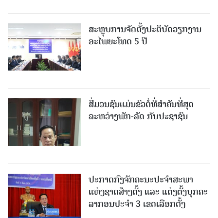
ສະຫຼຸບການຈັດຕັ້ງປະຕິບັດວຽກງານ
ອະໄພຍະໂທດ 5 ປີ
ສື່ມວນຊົນແມ່ນຂົວຕໍ່ທີ່ສໍາຄັນທີ່ສຸດ
ລະຫວ່າງພັກ-ລັດ ກັບປະຊາຊົນ
ປະກາດກົງຈັກຄະນະປະຈໍາສະພາ
ແຫ່ງຊາດສ້າງຕັ້ງ ແລະ ແຕ່ງຕັ້ງບຸກຄະ
ລາກອນປະຈໍາ 3 ເຂດເລືອກຕັ້ງ