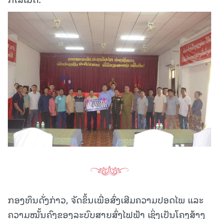
ກອງທຶນດັ່ງກ່າວ, ຈັດຂຶ້ນເພື່ອສົ່ງເສີມຄວາມປອດໄພ ແລະ
ຄວາມໝັ້ນຄົງຂອງລະບົບສາຍສົ່ງໄຟຟ້າ ເຊິ່ງເປັນໂຄງສ້າງ