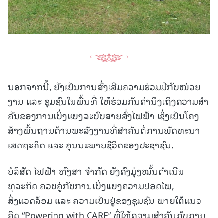
ນອກຈາກນີ້, ຍັງເປັນການສົ່ງເສີມຄວາມຮ່ວມມືກັບໜ່ວຍ
ງານ ແລະ ຊຸມຊົນໃນພື້ນທີ່ ໃຫ້ຮ່ວມກັນຄໍານຶງເຖິງຄວາມສໍາ
ຄັນຂອງການເບິ່ງແຍງລະບົບສາຍສົ່ງໄຟຟ້າ ເຊິ່ງເປັນໂຄງ
ສ້າງພື້ນຖານດ້ານພະລັງງານທີ່ສໍາຄັນຕໍ່ການພັດທະນາ
ເສດຖະກິດ ແລະ ຄຸນນະພາບຊີວິດຂອງປະຊາຊົນ.
ບໍລິສັດ ໄຟຟ້າ ຫົງສາ ຈໍາກັດ ຍັງຄົງມຸ່ງໝັ້ນດໍາເນີນ
ທຸລະກິດ ຄວບຄູ່ກັບການເບິ່ງແຍງຄວາມປອດໄພ,
ສິ່ງແວດລ້ອມ ແລະ ຄວາມເປັນຢູ່ຂອງຊຸມຊົນ ພາຍໃຕ້ແນວ
ຄິດ “Powering with CARE” ທີ່ໃຫ້ຄວາມສໍາຄັນກັບການ