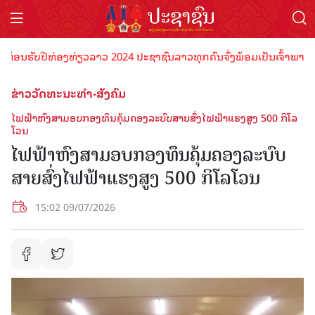
ນຮັບປີທ່ອງທ່ຽວລາວ 2024 ປະຊາຊົນລາວທຸກຄົນຈົ່ງພ້ອມເປັນເຈົ້າພາບທີ່ດີ 
ຂ່າວວັດທະນະທຳ-ສັງຄົມ
ໄຟຟ້າຫົງສາມອບກອງທຶນຄຸ້ມຄອງລະບົບສາຍສົ່ງໄຟຟ້າແຮງສູງ 500 ກິໂລ
ໂວນ
ໄຟຟ້າຫົງສາມອບກອງທຶນຄຸ້ມຄອງລະບົບ
ສາຍສົ່ງໄຟຟ້າແຮງສູງ 500 ກິໂລໂວນ
15:02 09/07/2026