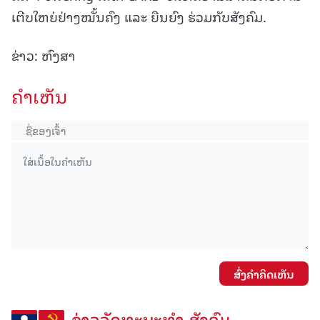
ເຕີບໃຫຍ່ຢ່າງໝັ້ນຄົງ ແລະ ຍືນຍົງ ຮ່ວມກັບສັງຄົມ.
ຂ່າວ: ຫົງສາ
ຄໍາເຫັນ
ສົ່ງຄໍາຄິດເຫັນ
ຂ່າວວັດທະນະທຳ-ສັງຄົມ