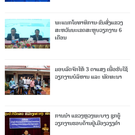
ພະແນກໂຍທາທິການ-ຂົນສົ່ງແຂວງ
ສະຫວັນນະເຂດສະຫຼຸບວຽກງານ 6
ເດືອນ
ມອບລົດຈັກໃຫ້ 3 ຕາແສງ ເພື່ອຮັບໃຊ້
ວຽກງານບໍລິຫານ ແລະ ພັດທະນາ
ການນຳ ແຂວງຫຼວງພະບາງ ຊຸກຍູ້
ວຽກງານຮອບດ້ານຢູ່ເມືອງວຽງຄໍາ