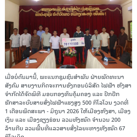
ເມື່ອ​ບໍ່​ດົນ​ມາ​ນີ້, ພະແນກຊຸມຊົນສໍາພັນ ຝ່າຍພັດທະນາ
ສັງຄົມ ສາຍງານກິດຈະການອົງກອນບໍລິສັດ ໄຟຟ້າ ຫົງສາ
ຈໍາກັດໄດ້ຈັດພິທີ ມອບກອງທຶນຄຸ້ມຄອງ ແລະ ປົກປັກ
ຮັກສາລະບົບສາຍສົ່ງໄຟຟ້າແຮງສູງ 500 ກິໂລໂວນ ງວດທີ່
1 ເດືອນພຶດສະພາ - ມິຖຸນາ 2026 ໃຫ້ເມືອງຫົງສາ, ເມືອງ
ເງິນ ແລະ ເມືອງຊຽງຮ່ອນ ລວມທັງໝົດ ຈໍານວນ 200
ລ້ານກີບ ລວມພື້ນທີ່ແລວສາຍສົ່ງໄລຍະທາງທັງໝົດ 67
ກິໂລເມັດ.